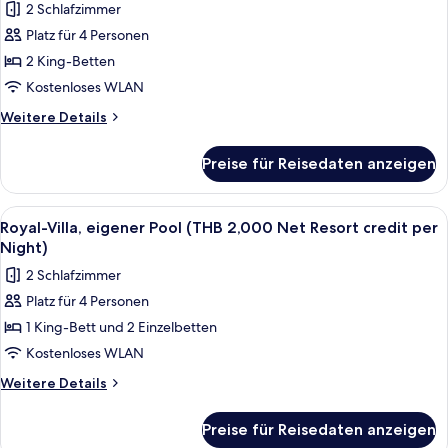
Night)
2 Schlafzimmer
2,000
für
anzeigen
Net
Platz für 4 Personen
Grand-
Resort
Villa
2 King-Betten
credit
(THB
per
Kostenloses WLAN
Night)
2,000
Weitere
Weitere Details
Net
Details
Resort
für
Preise für Reisedaten anzeigen
Grand-
credit
Villa
per
(THB
Alle
Terrasse/Patio
Night)
7
2,000
Royal-Villa, eigener Pool (THB 2,000 Net Resort credit per
Fotos
Net
anzeigen
Night)
Resort
für
2 Schlafzimmer
credit
Royal-
per
Platz für 4 Personen
Villa,
Night)
1 King-Bett und 2 Einzelbetten
eigener
Pool
Kostenloses WLAN
(THB
Weitere
Weitere Details
2,000
Details
für
Net
Preise für Reisedaten anzeigen
Royal-
Resort