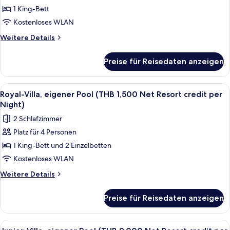
Night)
1 King-Bett
Pool,
Meerblick
Kostenloses WLAN
(THB
Weitere
Weitere Details
1,500
Details
für
Net
Preise für Reisedaten anzeigen
Villa,
Resort
eigener
credit
Pool,
Alle
Terrasse/Patio
7
per
Meerblick
Royal-Villa, eigener Pool (THB 1,500 Net Resort credit per
Fotos
(THB
Night)
Night)
1,500
für
anzeigen
2 Schlafzimmer
Net
Royal-
Resort
Platz für 4 Personen
Villa,
credit
1 King-Bett und 2 Einzelbetten
eigener
per
Night)
Pool
Kostenloses WLAN
(THB
Weitere
Weitere Details
1,500
Details
für
Net
Preise für Reisedaten anzeigen
Royal-
Resort
Villa,
credit
eigener
Alle
Minibar, Zimmersafe, Schreibtisch, V
5
Pool