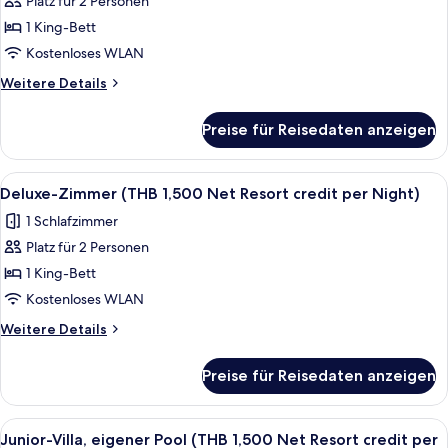
Platz für 2 Personen
eigener
credit
1 King-Bett
Pool,
per
Night)
Meerblick
Kostenloses WLAN
(THB
Weitere
Weitere Details
1,500
Details
für
Net
Preise für Reisedaten anzeigen
Studiosuite,
Resort
eigener
credit
Pool,
Alle
Minibar, Zimmersafe, Schreibtisch, V
5
per
Meerblick
Deluxe-Zimmer (THB 1,500 Net Resort credit per Night)
Fotos
(THB
Night)
1 Schlafzimmer
1,500
für
anzeigen
Net
Platz für 2 Personen
Deluxe-
Resort
Zimmer
1 King-Bett
credit
(THB
per
Kostenloses WLAN
Night)
1,500
Weitere
Weitere Details
Net
Details
Resort
für
Preise für Reisedaten anzeigen
Deluxe-
credit
Zimmer
per
(THB
Alle
Minibar, Zimmersafe, Schreibtisch, V
Night)
5
1,500
Junior-Villa, eigener Pool (THB 1,500 Net Resort credit per