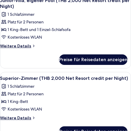
per
Junior-Villa, eigener Pool (THB 2,000 Net Resort credit per
Fotos
(THB
Night)
Night)
1,500
für
anzeigen
1 Schlafzimmer
Net
Junior-
Resort
Platz für 2 Personen
Villa,
credit
1 King-Bett und 1 Einzel-Schlafsofa
eigener
per
Night)
Pool
Kostenloses WLAN
(THB
Weitere
Weitere Details
2,000
Details
für
Net
Preise für Reisedaten anzeigen
Junior-
Resort
Villa,
credit
eigener
Alle
Minibar, Zimmersafe, Schreibtisch, V
4
per
Pool
Superior-Zimmer (THB 2,000 Net Resort credit per Night)
Fotos
(THB
Night)
1 Schlafzimmer
2,000
für
anzeigen
Net
Platz für 2 Personen
Superior-
Resort
Zimmer
1 King-Bett
credit
(THB
per
Kostenloses WLAN
Night)
2,000
Weitere
Weitere Details
Net
Details
Resort
für