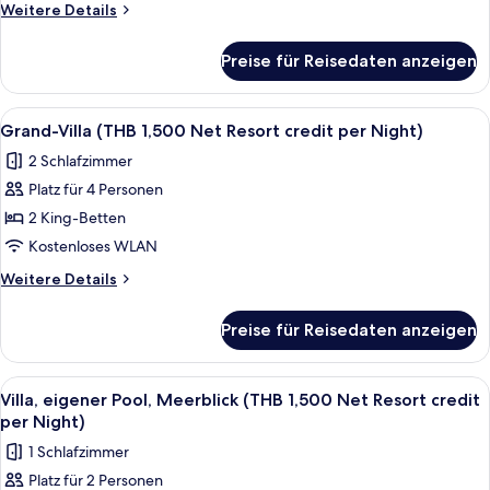
(THB
Weitere
Weitere Details
1,500
Details
für
Net
Preise für Reisedaten anzeigen
Villa,
Resort
eigener
credit
Pool,
Alle
Terrasse/Patio
7
per
Meerblick
Grand-Villa (THB 1,500 Net Resort credit per Night)
Fotos
(THB
Night)
2 Schlafzimmer
1,500
für
anzeigen
Net
Platz für 4 Personen
Grand-
Resort
Villa
2 King-Betten
credit
(THB
per
Kostenloses WLAN
Night)
1,500
Weitere
Weitere Details
Net
Details
Resort
für
Preise für Reisedaten anzeigen
Grand-
credit
Villa
per
(THB
Alle
Terrasse/Patio
Night)
5
1,500
Villa, eigener Pool, Meerblick (THB 1,500 Net Resort credit
Fotos
Net
anzeigen
per Night)
Resort
für
1 Schlafzimmer
credit
Villa,
per
Platz für 2 Personen
eigener