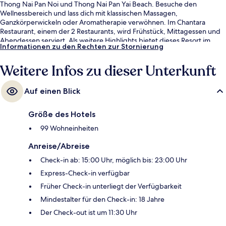
Thong Nai Pan Noi und Thong Nai Pan Yai Beach. Besuche den
Wellnessbereich und lass dich mit klassischen Massagen,
Ganzkörperwickeln oder Aromatherapie verwöhnen. Im Chantara
Restaurant, einem der 2 Restaurants, wird Frühstück, Mittagessen und
Abendessen serviert. Als weitere Highlights bietet dieses Resort im
Informationen zu den Rechten zur Stornierung
luxuriösen Stil 2 Außenpools, eine Strandbar und ein Dampfbad.
Andere Reisende haben viel Gutes über das hilfsbereite Personal zu
Weitere Infos zu dieser Unterkunft
berichten.
Auf einen Blick
Größe des Hotels
99 Wohneinheiten
Anreise/Abreise
Check-in ab: 15:00 Uhr, möglich bis: 23:00 Uhr
Express-Check-in verfügbar
Früher Check-in unterliegt der Verfügbarkeit
Mindestalter für den Check-in: 18 Jahre
Der Check-out ist um 11:30 Uhr