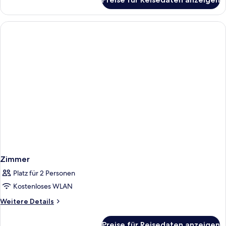
Zimmer
Zimmer
Platz für 2 Personen
Kostenloses WLAN
Weitere
Weitere Details
Details
für
Preise für Reisedaten anzeigen