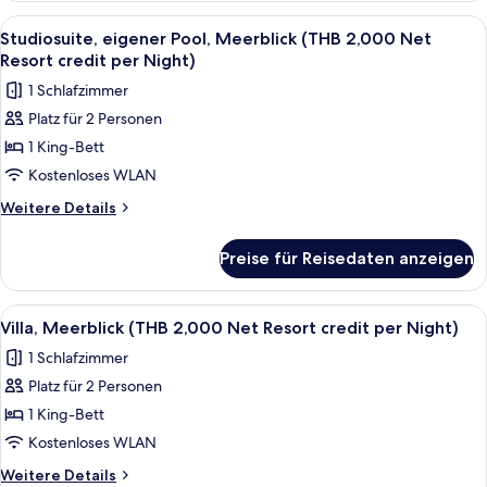
credit
Pool,
Alle
Minibar, Zimmersafe, Schreibtisch, V
5
per
Gartenblick
Studiosuite, eigener Pool, Meerblick (THB 2,000 Net
Fotos
(THB
Night)
Resort credit per Night)
2,000
für
anzeigen
1 Schlafzimmer
Net
Studiosuite,
Resort
Platz für 2 Personen
eigener
credit
1 King-Bett
Pool,
per
Night)
Meerblick
Kostenloses WLAN
(THB
Weitere
Weitere Details
2,000
Details
für
Net
Preise für Reisedaten anzeigen
Studiosuite,
Resort
eigener
credit
Pool,
Alle
Terrasse/Patio
4
per
Meerblick
Villa, Meerblick (THB 2,000 Net Resort credit per Night)
Fotos
(THB
Night)
1 Schlafzimmer
2,000
für
anzeigen
Net
Platz für 2 Personen
Villa,
Resort
Meerblick
1 King-Bett
credit
(THB
per
Kostenloses WLAN
Night)
2,000
Weitere
Weitere Details