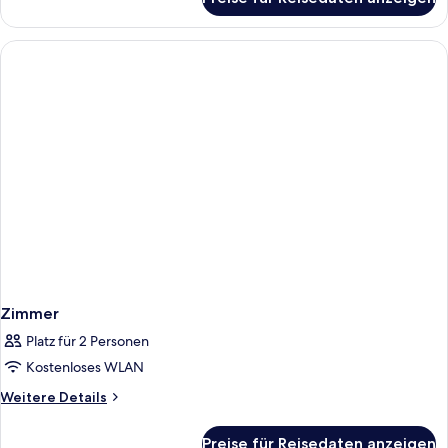
Zimmer
Zimmer
Platz für 2 Personen
Kostenloses WLAN
Weitere
Weitere Details
Details
für
Preise für Reisedaten anzeigen