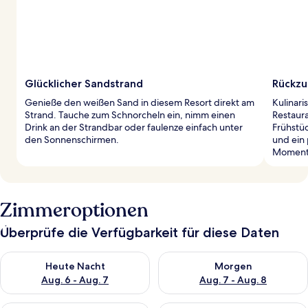
Glücklicher Sandstrand
Rückzu
Genieße den weißen Sand in diesem Resort direkt am
Kulinari
Strand. Tauche zum Schnorcheln ein, nimm einen
Restaura
Drink an der Strandbar oder faulenze einfach unter
Frühstü
den Sonnenschirmen.
und ein
Moment
Zimmeroptionen
Überprüfe die Verfügbarkeit für diese Daten
Überprüfe die Verfügbarkeit für heute Nacht, Aug. 6 - Aug. 7.
Überprüfe die Verfügbarkeit f
Heute Nacht
Morgen
Aug. 6 - Aug. 7
Aug. 7 - Aug. 8