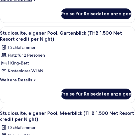
Net
Details
für
Resort
Preise für Reisedaten anzeigen
Deluxe-
credit
Zimmer,
per
Poolzugang
Alle
Terrasse/Patio
5
Night)
(THB
Studiosuite, eigener Pool, Gartenblick (THB 1,500 Net
Fotos
1,500
anzeigen
Resort credit per Night)
Net
für
1 Schlafzimmer
Resort
Studiosuite,
credit
Platz für 2 Personen
eigener
per
1 King-Bett
Pool,
Night)
Gartenblick
Kostenloses WLAN
(THB
Weitere
Weitere Details
1,500
Details
für
Net
Preise für Reisedaten anzeigen
Studiosuite,
Resort
eigener
credit
Pool,
Alle
Minibar, Zimmersafe, Schreibtisch, V
5
per
Gartenblick
Studiosuite, eigener Pool, Meerblick (THB 1,500 Net Resort
Fotos
(THB
Night)
credit per Night)
1,500
für
anzeigen
1 Schlafzimmer
Net
Studiosuite,
Resort