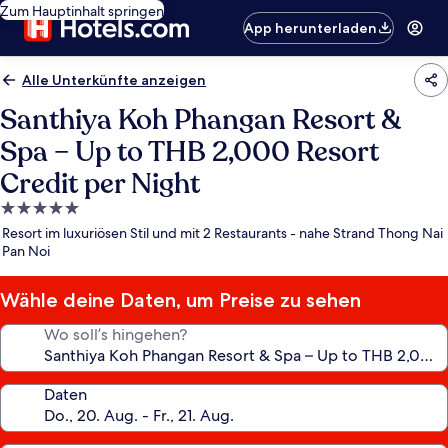
Zum Hauptinhalt springen
App herunterladen
Alle Unterkünfte anzeigen
Santhiya Koh Phangan Resort &
Spa – Up to THB 2,000 Resort
Credit per Night
5.0-
Sterne-
Resort im luxuriösen Stil und mit 2 Restaurants - nahe Strand Thong Nai
Unterkunft
Pan Noi
Wähle deine Daten, um Preise zu sehen
Wo soll’s hingehen?
Daten