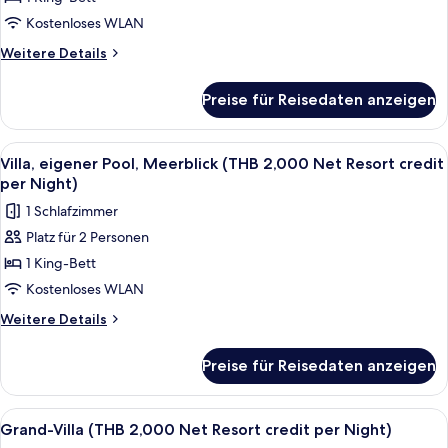
Pool,
Night)
Meerblick
Kostenloses WLAN
(THB
Weitere
Weitere Details
2,000
Details
für
Net
Preise für Reisedaten anzeigen
Villa,
Resort
eigener
credit
Pool,
Alle
Terrasse/Patio
5
per
Meerblick
Villa, eigener Pool, Meerblick (THB 2,000 Net Resort credit
Fotos
(THB
Night)
per Night)
2,000
für
anzeigen
1 Schlafzimmer
Net
Villa,
Resort
Platz für 2 Personen
eigener
credit
1 King-Bett
Pool,
per
Night)
Meerblick
Kostenloses WLAN
(THB
Weitere
Weitere Details
2,000
Details
für
Net
Preise für Reisedaten anzeigen
Villa,
Resort
eigener
credit
Pool,
Alle
Terrasse/Patio
7
per
Meerblick
Grand-Villa (THB 2,000 Net Resort credit per Night)
Fotos
(THB