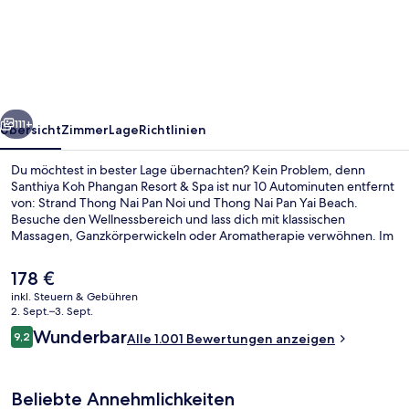
Phangan
Resort
&
Spa
rück
Weiter
–
111+
Übersicht
Zimmer
Lage
Richtlinien
Up
Du möchtest in bester Lage übernachten? Kein Problem, denn
to
Santhiya Koh Phangan Resort & Spa ist nur 10 Autominuten entfernt
von: Strand Thong Nai Pan Noi und Thong Nai Pan Yai Beach.
THB
Besuche den Wellnessbereich und lass dich mit klassischen
2,000
Massagen, Ganzkörperwickeln oder Aromatherapie verwöhnen. Im
Chantara Restaurant, einem der 2 Restaurants, wird Frühstück,
Resort
Mittagessen und Abendessen serviert. Als weitere Highlights bietet
Der
178 €
Credit
dieses Resort im luxuriösen Stil 2 Außenpools, eine Strandbar und
aktuelle
inkl. Steuern & Gebühren
ein Dampfbad. Andere Reisende haben viel Gutes über das
Preis
per
2. Sept.–3. Sept.
hilfsbereite Personal zu berichten.
Blick von der Unterkunft
beträgt
Bewertungen
Wunderbar
Night
9,2
Alle 1.001 Bewertungen anzeigen
178 €.
9,2 von 10.
Beliebte Annehmlichkeiten