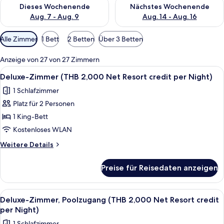
Überprüfe die Verfügbarkeit für dieses Wochenende, Aug. 7 - 
Überprüfe die Verfügbarkeit f
Dieses Wochenende
Nächstes Wochenende
Aug. 7 - Aug. 9
Aug. 14 - Aug. 16
Verfügbare
Alle Zimmer
1 Bett
2 Betten
Über 3 Betten
Filter
für
Anzeige von 27 von 27 Zimmern
Zimmer
Alle
Minibar, Zimmersafe, Schreibtisch, V
5
Deluxe-Zimmer (THB 2,000 Net Resort credit per Night)
Fotos
1 Schlafzimmer
für
Platz für 2 Personen
Deluxe-
Zimmer
1 King-Bett
(THB
Kostenloses WLAN
2,000
Weitere
Weitere Details
Net
Details
Resort
für
Preise für Reisedaten anzeigen
Deluxe-
credit
Zimmer
per
(THB
Alle
Balkon
Night)
5
2,000
Deluxe-Zimmer, Poolzugang (THB 2,000 Net Resort credit
Fotos
Net
anzeigen
per Night)
Resort
für
1 Schlafzimmer