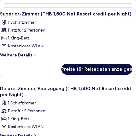
Villa,
credit
eigener
Alle
Minibar, Zimmersafe, Schreibtisch, V
4
per
Pool
Superior-Zimmer (THB 1,500 Net Resort credit per Night)
Fotos
(THB
Night)
1 Schlafzimmer
2,000
für
anzeigen
Net
Platz für 2 Personen
Superior-
Resort
Zimmer
1 King-Bett
credit
(THB
per
Kostenloses WLAN
Night)
1,500
Weitere
Weitere Details
Net
Details
Resort
für
Preise für Reisedaten anzeigen
Superior-
credit
Zimmer
per
(THB
Alle
Balkon
Night)
5
1,500
Deluxe-Zimmer, Poolzugang (THB 1,500 Net Resort credit
Fotos
Net
anzeigen
per Night)
Resort
für
1 Schlafzimmer
credit
Deluxe-
per
Platz für 2 Personen
Zimmer,
Night)
1 King-Bett
Poolzugang
(THB
Kostenloses WLAN
1,500
Weitere
Weitere Details