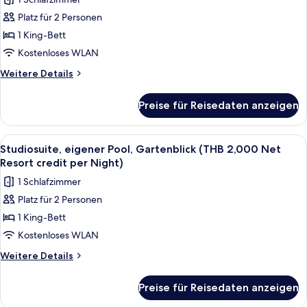
credit
Deluxe-
per
Platz für 2 Personen
Zimmer,
Night)
1 King-Bett
Poolzugang
(THB
Kostenloses WLAN
2,000
Weitere
Weitere Details
Net
Details
für
Resort
Preise für Reisedaten anzeigen
Deluxe-
credit
Zimmer,
per
Poolzugang
Alle
Terrasse/Patio
5
Night)
(THB
Studiosuite, eigener Pool, Gartenblick (THB 2,000 Net
Fotos
2,000
anzeigen
Resort credit per Night)
Net
für
1 Schlafzimmer
Resort
Studiosuite,
credit
Platz für 2 Personen
eigener
per
1 King-Bett
Pool,
Night)
Gartenblick
Kostenloses WLAN
(THB
Weitere
Weitere Details
2,000
Details
für
Net
Preise für Reisedaten anzeigen
Studiosuite,
Resort
eigener