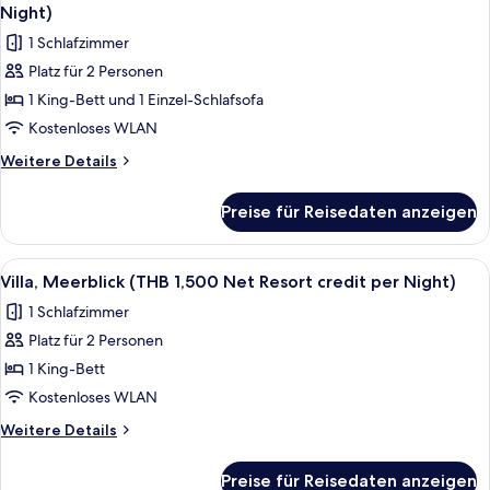
Fotos
Net
anzeigen
Night)
Resort
für
1 Schlafzimmer
credit
Junior-
per
Platz für 2 Personen
Villa,
Night)
1 King-Bett und 1 Einzel-Schlafsofa
eigener
Pool
Kostenloses WLAN
(THB
Weitere
Weitere Details
1,500
Details
für
Net
Preise für Reisedaten anzeigen
Junior-
Resort
Villa,
credit
eigener
Alle
Terrasse/Patio
4
per
Pool
Villa, Meerblick (THB 1,500 Net Resort credit per Night)
Fotos
(THB
Night)
1 Schlafzimmer
1,500
für
anzeigen
Net
Platz für 2 Personen
Villa,
Resort
Meerblick
1 King-Bett
credit
(THB
per
Kostenloses WLAN
Night)
1,500
Weitere
Weitere Details
Net
Details
Resort
für
Preise für Reisedaten anzeigen
Villa,