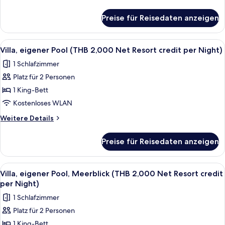
Net
Details
Resort
für
Preise für Reisedaten anzeigen
Villa,
credit
Meerblick
per
(THB
Alle
Minibar, Zimmersafe, Schreibtisch, V
Night)
6
2,000
Villa, eigener Pool (THB 2,000 Net Resort credit per Night)
Fotos
Net
anzeigen
1 Schlafzimmer
Resort
für
credit
Platz für 2 Personen
Villa,
per
eigener
1 King-Bett
Night)
Pool
Kostenloses WLAN
(THB
Weitere
Weitere Details
2,000
Details
Net
für
Preise für Reisedaten anzeigen
Villa,
Resort
eigener
credit
Pool
Alle
Terrasse/Patio
per
5
(THB
Villa, eigener Pool, Meerblick (THB 2,000 Net Resort credit
Fotos
2,000
Night)
per Night)
Net
für
anzeigen
1 Schlafzimmer
Resort
Villa,
credit
Platz für 2 Personen
eigener
per
1 King-Bett