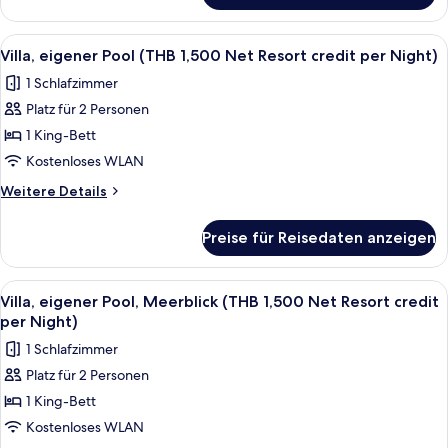
credit
Meerblick
per
(THB
Alle
Minibar, Zimmersafe, Schreibtisch, V
Night)
6
1,500
Villa, eigener Pool (THB 1,500 Net Resort credit per Night)
Fotos
Net
anzeigen
1 Schlafzimmer
Resort
für
credit
Platz für 2 Personen
Villa,
per
eigener
1 King-Bett
Night)
Pool
Kostenloses WLAN
(THB
Weitere
Weitere Details
1,500
Details
Net
für
Preise für Reisedaten anzeigen
Villa,
Resort
eigener
credit
Pool
Alle
Terrasse/Patio
per
5
(THB
Villa, eigener Pool, Meerblick (THB 1,500 Net Resort credit
Fotos
1,500
Night)
per Night)
Net
für
anzeigen
1 Schlafzimmer
Resort
Villa,
credit
Platz für 2 Personen
eigener
per
1 King-Bett
Pool,
Night)
Meerblick
Kostenloses WLAN