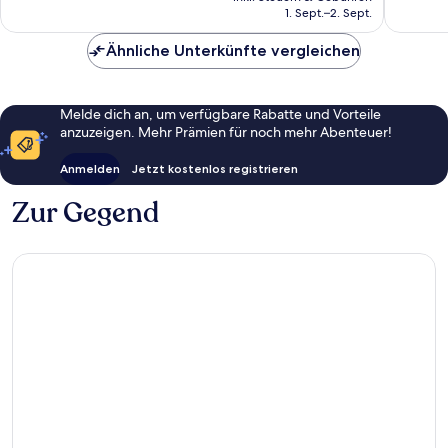
beträgt
Bewertungen
1. Sept.–2. Sept.
Bewert
76 €
Ähnliche Unterkünfte vergleichen
Melde dich an, um verfügbare Rabatte und Vorteile
anzuzeigen. Mehr Prämien für noch mehr Abenteuer!
Anmelden
Jetzt kostenlos registrieren
Zur Gegend