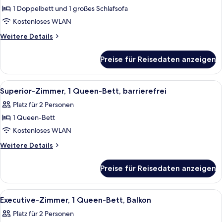
1 Doppelbett
1 Doppelbett und 1 großes Schlafsofa
und
Kostenloses WLAN
Schlafsofa
Weitere
Weitere Details
anzeigen
Details
für
Preise für Reisedaten anzeigen
Executive-
Zimmer,
1 Doppelbett
Alle
Ein Hotelzimmer mit einem großen Bet
9
und
Superior-Zimmer, 1 Queen-Bett, barrierefrei
Fotos
Schlafsofa
Platz für 2 Personen
für
1 Queen-Bett
Superior-
Zimmer,
Kostenloses WLAN
1
Weitere
Weitere Details
Queen-
Details
für
Bett,
Preise für Reisedaten anzeigen
Superior-
barrierefrei
Zimmer,
anzeigen
1
Alle
Ein Hotelzimmer mit einem großen Bet
10
Queen-
Executive-Zimmer, 1 Queen-Bett, Balkon
Fotos
Bett,
Platz für 2 Personen
barrierefrei
für