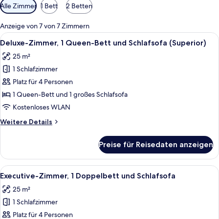
Verfügbare
Alle Zimmer
1 Bett
2 Betten
Filter
für
Anzeige von 7 von 7 Zimmern
Zimmer
Alle
Ein Hotelzimmer mit Bett, Schreibtisc
9
Deluxe-Zimmer, 1 Queen-Bett und Schlafsofa (Superior)
Fotos
25 m²
für
1 Schlafzimmer
Deluxe-
Zimmer,
Platz für 4 Personen
1 Queen-
1 Queen-Bett und 1 großes Schlafsofa
Bett
Kostenloses WLAN
und
Weitere
Weitere Details
Schlafsofa
Details
(Superior)
für
Preise für Reisedaten anzeigen
Deluxe-
anzeigen
Zimmer,
1 Queen-
Alle
Ein Hotelzimmer mit einem Bett, eine
8
Bett
Executive-Zimmer, 1 Doppelbett und Schlafsofa
Fotos
und
25 m²
Schlafsofa
für
(Superior)
1 Schlafzimmer
Executive-
Zimmer,
Platz für 4 Personen