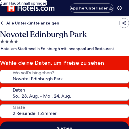
Zum Hauptinhalt springen
App herunterladen
Alle Unterkünfte anzeigen
Novotel Edinburgh Park
4.0-
Sterne-
Hotel am Stadtrand in Edinburgh mit Innenpool und Restaurant
Unterkunft
Wähle deine Daten, um Preise zu sehen
Wo soll’s hingehen?
Daten
Gäste
Suchen