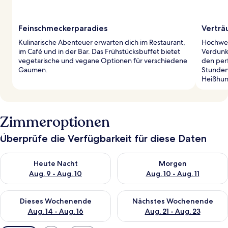
Feinschmeckerparadies
Verträ
Kulinarische Abenteuer erwarten dich im Restaurant,
Hochwer
im Café und in der Bar. Das Frühstücksbuffet bietet
Verdunk
vegetarische und vegane Optionen für verschiedene
den perf
Gaumen.
Stunden
Heißhun
Zimmeroptionen
Überprüfe die Verfügbarkeit für diese Daten
Überprüfe die Verfügbarkeit für heute Nacht, Aug. 9 - Aug. 10
Überprüfe die Verfügbarkeit fü
Heute Nacht
Morgen
Aug. 9 - Aug. 10
Aug. 10 - Aug. 11
Überprüfe die Verfügbarkeit für dieses Wochenende, Aug. 14 -
Überprüfe die Verfügbarkeit f
Dieses Wochenende
Nächstes Wochenende
Aug. 14 - Aug. 16
Aug. 21 - Aug. 23