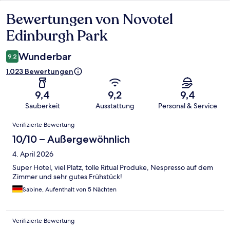
Bewertungen von Novotel
Bewertungen
Edinburgh Park
Wunderbar
9,2
1.023 Bewertungen
9,4
9,2
9,4
Sauberkeit
Ausstattung
Personal & Service
Bewertungen
Verifizierte Bewertung
10/10 – Außergewöhnlich
4. April 2026
Super Hotel, viel Platz, tolle Ritual Produke, Nespresso auf dem
Zimmer und sehr gutes Frühstück!
Sabine, Aufenthalt von 5 Nächten
Verifizierte Bewertung