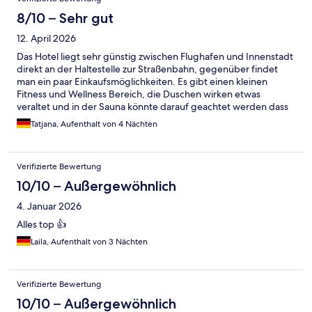
8/10 – Sehr gut
12. April 2026
Das Hotel liegt sehr günstig zwischen Flughafen und Innenstadt
direkt an der Haltestelle zur Straßenbahn, gegenüber findet
man ein paar Einkaufsmöglichkeiten. Es gibt einen kleinen
Fitness und Wellness Bereich, die Duschen wirken etwas
veraltet und in der Sauna könnte darauf geachtet werden dass
die Gäste ein Handtuch unterlegen ansonsten entspricht alles
Tatjana, Aufenthalt von 4 Nächten
einem durchschnittlich guten Standard, dies gilt für
Ausstattung, Service und Personal. Es gibt nichts zu bemängeln,
im Gegenteil, ich würde jederzeit wieder hier übernachten.
Verifizierte Bewertung
10/10 – Außergewöhnlich
4. Januar 2026
Alles top 👍
Laila, Aufenthalt von 3 Nächten
Verifizierte Bewertung
10/10 – Außergewöhnlich