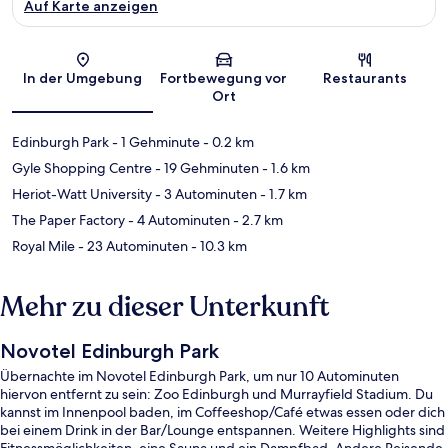
Auf Karte anzeigen
Karte
In der Umgebung
Fortbewegung vor
Restaurants
Ort
Edinburgh Park
- 1 Gehminute
- 0.2 km
Gyle Shopping Centre
- 19 Gehminuten
- 1.6 km
Heriot-Watt University
- 3 Autominuten
- 1.7 km
The Paper Factory
- 4 Autominuten
- 2.7 km
Royal Mile
- 23 Autominuten
- 10.3 km
Mehr zu dieser Unterkunft
Novotel Edinburgh Park
Übernachte im Novotel Edinburgh Park, um nur 10 Autominuten
hiervon entfernt zu sein: Zoo Edinburgh und Murrayfield Stadium. Du
kannst im Innenpool baden, im Coffeeshop/Café etwas essen oder dich
bei einem Drink in der Bar/Lounge entspannen. Weitere Highlights sind
Fitnessmöglichkeiten, eine Sauna und ein Dampfbad. Andere Reisende