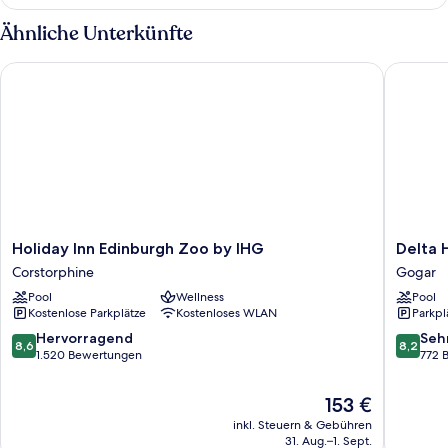
1
Queen-
Ähnliche Unterkünfte
Bett
Holiday Inn Edinburgh Zoo by IHG
Delta Ho
Holiday
Delta
Holiday Inn Edinburgh Zoo by IHG
Delta 
Inn
Hotels
Corstorphine
Gogar
Edinburgh
by
Pool
Wellness
Pool
Zoo
Marriott
Kostenlose Parkplätze
Kostenloses WLAN
Parkpl
by
Edinbur
IHG
Gogar
8.6
8.2
Hervorragend
Seh
8,6
8,2
Corstorphine
von
von
1.520 Bewertungen
772 
10,
10,
Hervorragend,
Sehr
Der
153 €
1.520
gut,
Preis
inkl. Steuern & Gebühren
Bewertungen
772
beträgt
31. Aug.–1. Sept.
Bewert