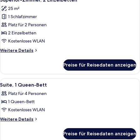
Fotos
und
25 m²
Schlafsofa
für
1 Schlafzimmer
Superior-
Zimmer,
Platz für 2 Personen
2 Einzelbetten
2 Einzelbetten
anzeigen
Kostenloses WLAN
Weitere
Weitere Details
Details
für
Preise für Reisedaten anzeigen
Superior-
Zimmer,
2 Einzelbetten
Alle
Ein Hotelzimmer mit einem großen Bet
8
Suite, 1 Queen-Bett
Fotos
Platz für 4 Personen
für
1 Queen-Bett
Suite,
1
Kostenloses WLAN
Queen-
Weitere
Weitere Details
Bett
Details
für
anzeigen
Preise für Reisedaten anzeigen
Suite,