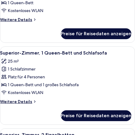
1 Queen-Bett
Executive-
Zimmer,
Kostenloses WLAN
1
Weitere
Weitere Details
Queen-
Details
für
Bett,
Preise für Reisedaten anzeigen
Executive-
Balkon
Zimmer,
anzeigen
1
Alle
Ein Hotelzimmer mit einem großen Bet
9
Queen-
Superior-Zimmer, 1 Queen-Bett und Schlafsofa
Fotos
Bett,
25 m²
Balkon
für
1 Schlafzimmer
Superior-
Zimmer,
Platz für 4 Personen
1 Queen-
1 Queen-Bett und 1 großes Schlafsofa
Bett
Kostenloses WLAN
und
Weitere
Weitere Details
Schlafsofa
Details
anzeigen
für
Preise für Reisedaten anzeigen
Superior-
Zimmer,
1 Queen-
Alle
Ein Hotelzimmer mit zwei Betten, eine
8
Bett
Superior-Zimmer, 2 Einzelbetten