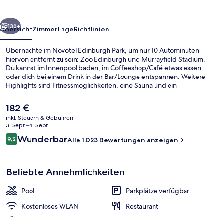
rück
Weiter
130+
Übersicht
Zimmer
Lage
Richtlinien
Übernachte im Novotel Edinburgh Park, um nur 10 Autominuten
hiervon entfernt zu sein: Zoo Edinburgh und Murrayfield Stadium.
Du kannst im Innenpool baden, im Coffeeshop/Café etwas essen
oder dich bei einem Drink in der Bar/Lounge entspannen. Weitere
Highlights sind Fitnessmöglichkeiten, eine Sauna und ein
Dampfbad. Andere Reisende lieben das hilfsbereite Personal und
die zentrale Lage. Die öffentlichen Verkehrsmittel sind nur einen
Der
182 €
kurzen Fußmarsch entfernt: Zur Straßenbahnhaltestelle Edinburgh
aktuelle
inkl. Steuern & Gebühren
Park sind es 3 Minuten und zur Straßenbahnhaltestelle Edinburgh
Preis
3. Sept.–4. Sept.
Park Central 13 Minuten.
Innenpool
beträgt
Bewertungen
Wunderbar
9,2
Alle 1.023 Bewertungen anzeigen
182 €.
9,2 von 10.
Beliebte Annehmlichkeiten
Pool
Parkplätze verfügbar
Kostenloses WLAN
Restaurant