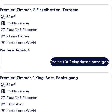
1 King-
Alle
Ein Hotelzimmer mit zwei Betten, eine
6
Bett,
Premier-Zimmer, 2 Einzelbetten, Terrasse
Fotos
Terrasse
32 m²
für
1 Schlafzimmer
Premier-
Zimmer,
Platz für 3 Personen
2 Einzelbetten,
2 Einzelbetten
Terrasse
Kostenloses WLAN
anzeigen
Weitere
Weitere Details
Details
für
Preise für Reisedaten anzeigen
Premier-
Zimmer,
2 Einzelbetten,
Alle
Ein modernes Hotelzimmer mit einem g
7
Terrasse
Premier-Zimmer, 1 King-Bett, Poolzugang
Fotos
36 m²
für
1 Schlafzimmer
Premier-
Zimmer,
Platz für 3 Personen
1 King-
1 King-Bett
Bett,
Kostenloses WLAN