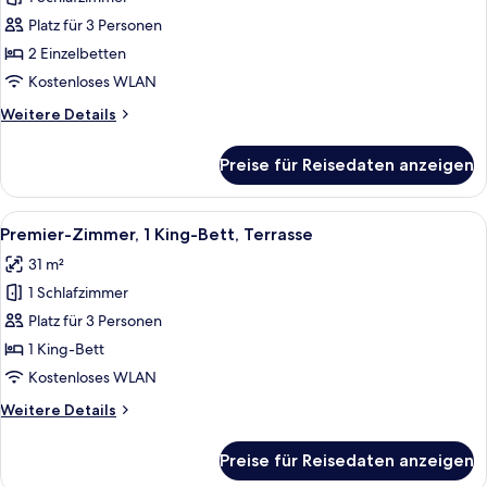
Premier-
Zimmer,
Platz für 3 Personen
2 Einzelbetten
2 Einzelbetten
anzeigen
Kostenloses WLAN
Weitere
Weitere Details
Details
für
Preise für Reisedaten anzeigen
Premier-
Zimmer,
2 Einzelbetten
Alle
Ein Hotelzimmer mit Bett, Schreibtisch
7
Premier-Zimmer, 1 King-Bett, Terrasse
Fotos
31 m²
für
1 Schlafzimmer
Premier-
Zimmer,
Platz für 3 Personen
1 King-
1 King-Bett
Bett,
Kostenloses WLAN
Terrasse
Weitere
Weitere Details
anzeigen
Details
für
Preise für Reisedaten anzeigen
Premier-
Zimmer,