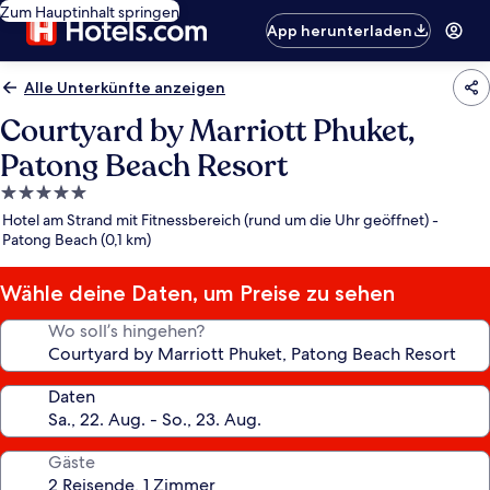
Zum Hauptinhalt springen
App herunterladen
Alle Unterkünfte anzeigen
Courtyard by Marriott Phuket,
Patong Beach Resort
5.0-
Sterne-
Hotel am Strand mit Fitnessbereich (rund um die Uhr geöffnet) -
Unterkunft
Patong Beach (0,1 km)
Wähle deine Daten, um Preise zu sehen
Wo soll’s hingehen?
Daten
Gäste