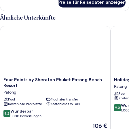
Preise für Reisedaten anzeigen
Familien-
Suite,
1
Ähnliche Unterkünfte
Doppelbett
Four Points by Sheraton Phuket Patong Beach Resort
Holiday 
Four
Holiday
Four Points by Sheraton Phuket Patong Beach
Holida
Points
Inn
Resort
Patong
by
Resort
Patong
Pool
Sheraton
Phuket
Kosten
Phuket
Pool
Flughafentransfer
by
Kostenlose Parkplätze
Kostenloses WLAN
Patong
IHG
9.0
Wun
9,0
Beach
Patong
von
1.00
9.2
Wunderbar
9,2
Resort
10,
von
1.000 Bewertungen
Patong
Wunder
10,
Der
106 €
1.003
Wunderbar,