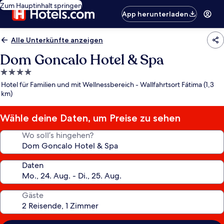
Zum Hauptinhalt springen
App herunterladen
Alle Unterkünfte anzeigen
Dom Goncalo Hotel & Spa
4.0-
Sterne-
Hotel für Familien und mit Wellnessbereich - Wallfahrtsort Fátima (1,3
Unterkunft
km)
Wähle deine Daten, um Preise zu sehen
Wo soll’s hingehen?
Daten
Gäste