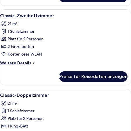
Einzelzimmer
Alle
Ein Hotelzimmer mit zwei Betten, eine
4
Classic-Zweibettzimmer
Fotos
21 m²
für
1 Schlafzimmer
Classic-
Zweibettzimmer
Platz für 2 Personen
anzeigen
2 Einzelbetten
Kostenloses WLAN
Weitere
Weitere Details
Details
für
Preise für Reisedaten anzeigen
Classic-
Zweibettzimmer
Alle
Ein Hotelzimmer mit einem großen Bet
4
Classic-Doppelzimmer
Fotos
21 m²
für
1 Schlafzimmer
Classic-
Doppelzimmer
Platz für 2 Personen
anzeigen
1 King-Bett