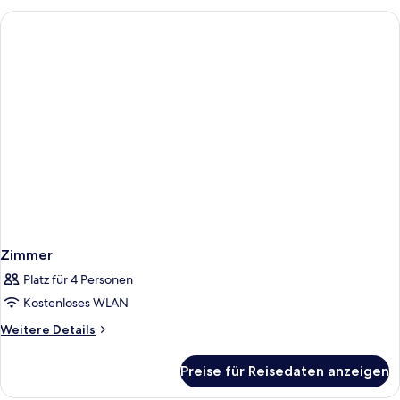
Zimmer
Platz für 4 Personen
Kostenloses WLAN
Weitere
Weitere Details
Details
für
Preise für Reisedaten anzeigen
Zimmer