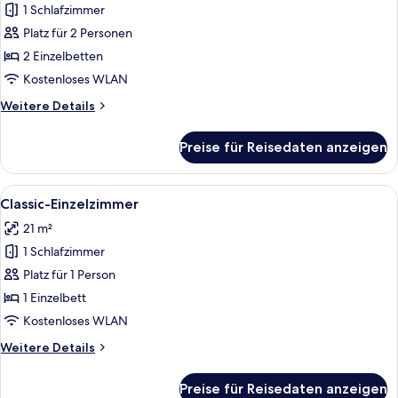
1 Schlafzimmer
Design-
Zweibettzimmer
Platz für 2 Personen
anzeigen
2 Einzelbetten
Kostenloses WLAN
Weitere
Weitere Details
Details
für
Preise für Reisedaten anzeigen
Design-
Zweibettzimmer
Alle
Ein Hotelzimmer mit zwei Betten, eine
4
Classic-Einzelzimmer
Fotos
21 m²
für
1 Schlafzimmer
Classic-
Einzelzimmer
Platz für 1 Person
anzeigen
1 Einzelbett
Kostenloses WLAN
Weitere
Weitere Details
Details
für
Preise für Reisedaten anzeigen
Classic-