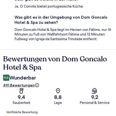
Ja, O Convite bietet portugiesische Küche.
Was gibt es in der Umgebung von Dom Goncalo
Hotel & Spa zu sehen?
Dom Goncalo Hotel & Spa liegt im Herzen von Fátima, nur 16
Minuten zu Fuß von Wallfahrtsort Fátima und 12 Minuten
Fußweg von Igreja da Santissima Trindade entfernt.
Bewertungen von Dom Goncalo
Bewertungen
Hotel & Spa
Wunderbar
9,0
491 Bewertungen
9,4
8,8
9,2
Sauberkeit
Lage
Personal & Service
Bewertungen
Verifizierte Bewertung