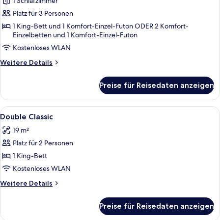
1 Schlafzimmer
für
Platz für 3 Personen
Design-
Doppel-
1 King-Bett und 1 Komfort-Einzel-Futon ODER 2 Komfort-
Einzelbetten und 1 Komfort-Einzel-Futon
oder
Kostenloses WLAN
-
Zweibettzimmer
Weitere
Weitere Details
anzeigen
Details
für
Preise für Reisedaten anzeigen
Design-
Doppel-
oder
Alle
Minibar, Zimmersafe, Schreibtisch, V
3
-
Double Classic
Fotos
Zweibettzimmer
19 m²
für
Platz für 2 Personen
Double
Classic
1 King-Bett
anzeigen
Kostenloses WLAN
Weitere
Weitere Details
Details
für
Preise für Reisedaten anzeigen
Double
Classic