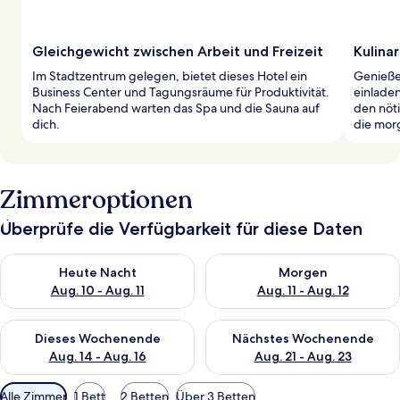
Gleichgewicht zwischen Arbeit und Freizeit
Kulinar
Im Stadtzentrum gelegen, bietet dieses Hotel ein
Genieße
Business Center und Tagungsräume für Produktivität.
einladen
Nach Feierabend warten das Spa und die Sauna auf
den nöt
dich.
die mor
Zimmeroptionen
Überprüfe die Verfügbarkeit für diese Daten
Überprüfe die Verfügbarkeit für heute Nacht, Aug. 10 - Aug. 11
Überprüfe die Verfügbarkeit fü
Heute Nacht
Morgen
Aug. 10 - Aug. 11
Aug. 11 - Aug. 12
Überprüfe die Verfügbarkeit für dieses Wochenende, Aug. 14 -
Überprüfe die Verfügbarkeit f
Dieses Wochenende
Nächstes Wochenende
Aug. 14 - Aug. 16
Aug. 21 - Aug. 23
Verfügbare
Alle Zimmer
1 Bett
2 Betten
Über 3 Betten