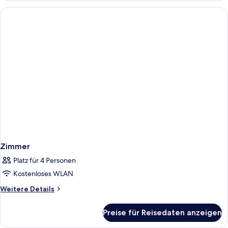
Zimmer
Platz für 4 Personen
Kostenloses WLAN
Weitere
Weitere Details
Details
für
Preise für Reisedaten anzeigen
Zimmer