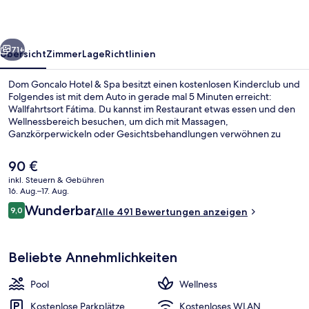
Spa
rück
Weiter
71+
Übersicht
Zimmer
Lage
Richtlinien
Dom Goncalo Hotel & Spa besitzt einen kostenlosen Kinderclub und
Folgendes ist mit dem Auto in gerade mal 5 Minuten erreicht:
Wallfahrtsort Fátima. Du kannst im Restaurant etwas essen und den
Wellnessbereich besuchen, um dich mit Massagen,
Ganzkörperwickeln oder Gesichtsbehandlungen verwöhnen zu
lassen. Weitere Highlights sind ein Innenpool, eine Bar/Lounge und
Fitnessmöglichkeiten.
Der
90 €
aktuelle
inkl. Steuern & Gebühren
Preis
16. Aug.–17. Aug.
Innenpool, geöffnet von 09:00 Uhr bis
beträgt
Bewertungen
Wunderbar
9,0
Alle 491 Bewertungen anzeigen
90 €.
9,0 von 10.
Beliebte Annehmlichkeiten
Pool
Wellness
Kostenlose Parkplätze
Kostenloses WLAN