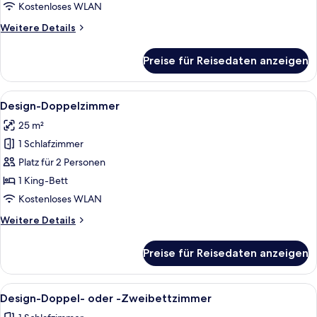
Kostenloses WLAN
Weitere
Weitere Details
Details
für
Preise für Reisedaten anzeigen
Classic-
Doppelzimmer
Alle
Ein Hotelzimmer mit einem großen Bet
4
Design-Doppelzimmer
Fotos
25 m²
für
1 Schlafzimmer
Design-
Doppelzimmer
Platz für 2 Personen
anzeigen
1 King-Bett
Kostenloses WLAN
Weitere
Weitere Details
Details
für
Preise für Reisedaten anzeigen
Design-
Doppelzimmer
Alle
Ein Hotelzimmer mit einem großen Bett,
4
Design-Doppel- oder -Zweibettzimmer
Fotos