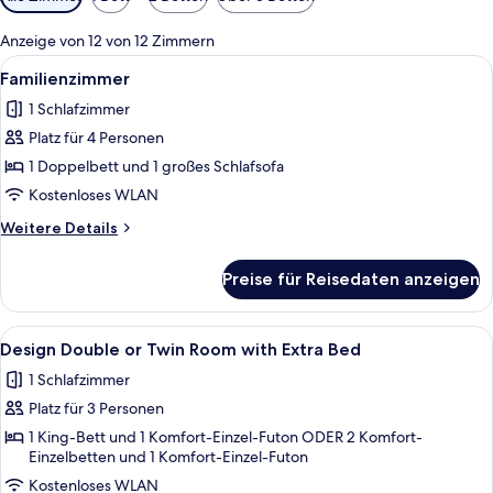
Filter
für
Anzeige von 12 von 12 Zimmern
Zimmer
Alle
Ein Hotelzimmer mit Bett, Schreibtisc
4
Familienzimmer
Fotos
1 Schlafzimmer
für
Platz für 4 Personen
Familienzimmer
anzeigen
1 Doppelbett und 1 großes Schlafsofa
Kostenloses WLAN
Weitere
Weitere Details
Details
für
Preise für Reisedaten anzeigen
Familienzimmer
Alle
Ein Hotelzimmer mit einem großen Bett,
4
Design Double or Twin Room with Extra Bed
Fotos
1 Schlafzimmer
für
Platz für 3 Personen
Design
Double
1 King-Bett und 1 Komfort-Einzel-Futon ODER 2 Komfort-
Einzelbetten und 1 Komfort-Einzel-Futon
or
Kostenloses WLAN
Twin