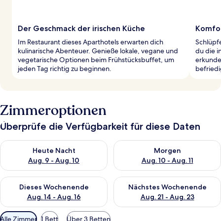
Der Geschmack der irischen Küche
Komfor
Im Restaurant dieses Aparthotels erwarten dich
Schlüpf
kulinarische Abenteuer. Genieße lokale, vegane und
du die i
vegetarische Optionen beim Frühstücksbuffet, um
erkunde
jeden Tag richtig zu beginnen.
befried
Zimmeroptionen
Überprüfe die Verfügbarkeit für diese Daten
Überprüfe die Verfügbarkeit für heute Nacht, Aug. 9 - Aug. 10
Überprüfe die Verfügbarkeit fü
Heute Nacht
Morgen
Aug. 9 - Aug. 10
Aug. 10 - Aug. 11
Überprüfe die Verfügbarkeit für dieses Wochenende, Aug. 14 -
Überprüfe die Verfügbarkeit f
Dieses Wochenende
Nächstes Wochenende
Aug. 14 - Aug. 16
Aug. 21 - Aug. 23
Verfügbare
Alle Zimmer
1 Bett
Über 3 Betten