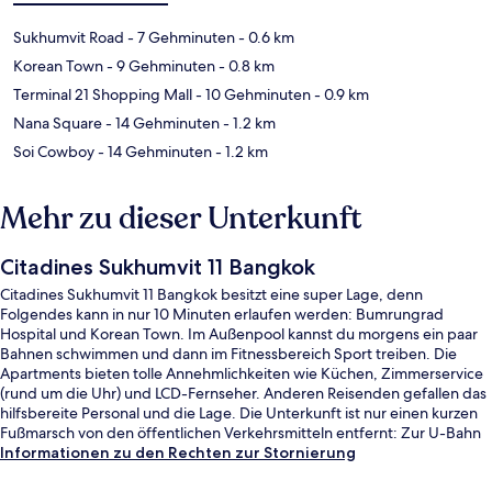
Sukhumvit Road
- 7 Gehminuten
- 0.6 km
Korean Town
- 9 Gehminuten
- 0.8 km
Terminal 21 Shopping Mall
- 10 Gehminuten
- 0.9 km
Nana Square
- 14 Gehminuten
- 1.2 km
Soi Cowboy
- 14 Gehminuten
- 1.2 km
Mehr zu dieser Unterkunft
Citadines Sukhumvit 11 Bangkok
Citadines Sukhumvit 11 Bangkok besitzt eine super Lage, denn
Folgendes kann in nur 10 Minuten erlaufen werden: Bumrungrad
Hospital und Korean Town. Im Außenpool kannst du morgens ein paar
Bahnen schwimmen und dann im Fitnessbereich Sport treiben. Die
Apartments bieten tolle Annehmlichkeiten wie Küchen, Zimmerservice
(rund um die Uhr) und LCD-Fernseher. Anderen Reisenden gefallen das
hilfsbereite Personal und die Lage. Die Unterkunft ist nur einen kurzen
Fußmarsch von den öffentlichen Verkehrsmitteln entfernt: Zur U-Bahn
läuft man 6 Minuten (S-Bahn-Station Nana) bzw. 11 Minuten (S-Bahn-
Informationen zu den Rechten zur Stornierung
Station Asok).