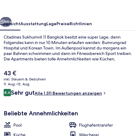
rück
Weiter
55+
Übersicht
Ausstattung
Lage
Preise
Richtlinien
Citadines Sukhumvit 11 Bangkok besitzt eine super Lage, denn
Folgendes kann in nur 10 Minuten erlaufen werden: Bumrungrad
Hospital und Korean Town. Im Außenpool kannst du morgens ein
paar Bahnen schwimmen und dann im Fitnessbereich Sport treiben.
Die Apartments bieten tolle Annehmlichkeiten wie Küchen,
Zimmerservice (rund um die Uhr) und LCD-Fernseher. Anderen
Reisenden gefallen das hilfsbereite Personal und die Lage. Die
Der
43 €
Unterkunft ist nur einen kurzen Fußmarsch von den öffentlichen
aktuelle
inkl. Steuern & Gebühren
Verkehrsmitteln entfernt: Zur U-Bahn läuft man 6 Minuten (S-Bahn-
Preis
11. Aug.–12. Aug.
Station Nana) bzw. 11 Minuten (S-Bahn-Station Asok).
Außenpool
beträgt
Bewertungen
Sehr gut
8,4
Alle 1.311 Bewertungen anzeigen
43 €.
8,4 von 10.
Beliebte Annehmlichkeiten
Pool
Flughafentransfer
Küche
Wäscherei