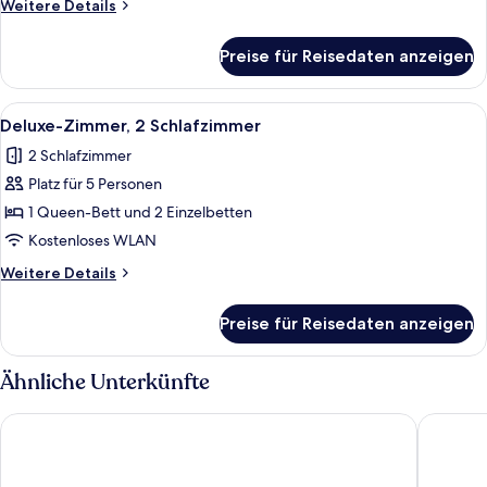
Weitere
Weitere Details
Details
für
Preise für Reisedaten anzeigen
Executive-
Studio
Alle
Eine moderne Küche mit Holzausstattu
5
Deluxe-Zimmer, 2 Schlafzimmer
Fotos
2 Schlafzimmer
für
Platz für 5 Personen
Deluxe-
Zimmer,
1 Queen-Bett und 2 Einzelbetten
2 Schlafzimmer
Kostenloses WLAN
anzeigen
Weitere
Weitere Details
Details
für
Preise für Reisedaten anzeigen
Deluxe-
Zimmer,
2 Schlafzimmer
Ähnliche Unterkünfte
Ambassador Bangkok Hotel
Eleven B