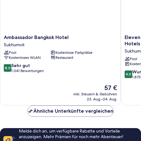
Ambassador
Eleven
Ambassador Bangkok Hotel
Eleven
Bangkok
Bangko
Hotels
Sukhumvit
Hotel
Sukhumv
Sukhumv
Pool
Kostenlose Parkplätze
Sukhumvit
11
Kostenloses WLAN
Restaurant
by
Pool
Kosten
Kingsto
8.0
Sehr gut
8,0
Hotels
von
1.041 Bewertungen
9.0
Wun
9,0
Sukhumv
10,
von
1.87
Sehr
10,
Der
57 €
gut,
Wunder
Preis
1.041
1.875
inkl. Steuern & Gebühren
beträgt
Bewertungen
23. Aug.–24. Aug.
Bewert
57 €
Ähnliche Unterkünfte vergleichen
Melde dich an, um verfügbare Rabatte und Vorteile
anzuzeigen. Mehr Prämien für noch mehr Abenteuer!