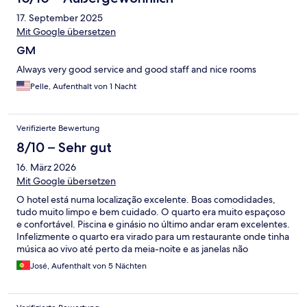
17. September 2025
Mit Google übersetzen
GM
Always very good service and good staff and nice rooms
Pelle, Aufenthalt von 1 Nacht
Verifizierte Bewertung
8/10 – Sehr gut
16. März 2026
Mit Google übersetzen
O hotel está numa localização excelente. Boas comodidades,
tudo muito limpo e bem cuidado. O quarto era muito espaçoso
e confortável. Piscina e ginásio no último andar eram excelentes.
Infelizmente o quarto era virado para um restaurante onde tinha
música ao vivo até perto da meia-noite e as janelas não
absorvem nada o som. O pequeno almoço tinha pouca
José, Aufenthalt von 5 Nächten
variedade para um europeu, mas as omeletes eram muitos boas.