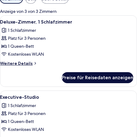
Filter
für
Anzeige von 3 von 3 Zimmern
Zimmer
Alle
LCD-Fernseher
5
Deluxe-Zimmer, 1 Schlafzimmer
Fotos
1 Schlafzimmer
für
Platz für 3 Personen
Deluxe-
Zimmer,
1 Queen-Bett
1
Kostenloses WLAN
Schlafzimmer
Weitere
Weitere Details
anzeigen
Details
für
Preise für Reisedaten anzeigen
Deluxe-
Zimmer,
1
Alle
Ein modernes Hotelzimmer mit Bett, S
5
Schlafzimmer
Executive-Studio
Fotos
1 Schlafzimmer
für
Platz für 3 Personen
Executive-
Studio
1 Queen-Bett
anzeigen
Kostenloses WLAN