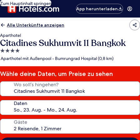
Zum Hauptinhalt springen
App herunterladen
Alle Unterkünfte anzeigen
Aparthotel
Citadines Sukhumvit 11 Bangkok
4.0-
Sterne-
Aparthotel mit Außenpool - Bumrungrad Hospital (0,8 km)
Unterkunft
Wähle deine Daten, um Preise zu sehen
Wo soll’s hingehen?
Daten
Gäste