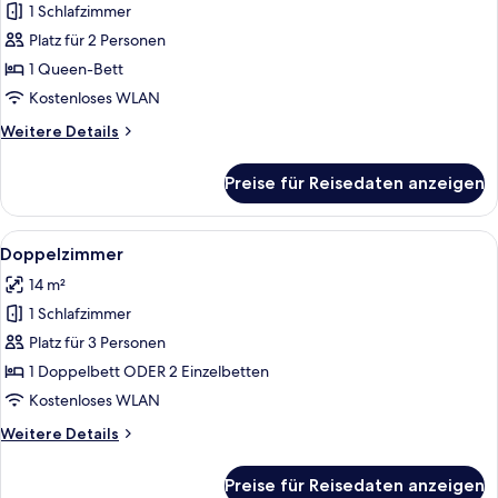
only)
View,
1 Schlafzimmer
Einzelzimmer
anzeigen
Tower
anzeigen
Platz für 2 Personen
(stair
access
1 Queen-Bett
only)
Kostenloses WLAN
Weitere
Weitere Details
Details
für
Preise für Reisedaten anzeigen
Einzelzimmer
Alle
Ein Hotelzimmer mit einem Bett, eine
2
Doppelzimmer
Fotos
14 m²
für
1 Schlafzimmer
Doppelzimmer
anzeigen
Platz für 3 Personen
1 Doppelbett ODER 2 Einzelbetten
Kostenloses WLAN
Weitere
Weitere Details
Details
für
Preise für Reisedaten anzeigen
Doppelzimmer