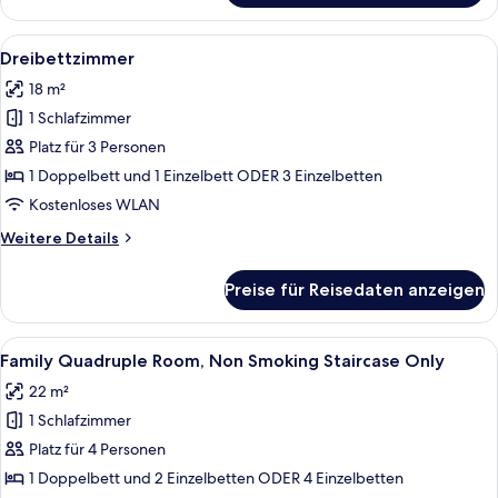
Alle
Ein Hotelzimmer mit zwei Betten, eine
2
Dreibettzimmer
Fotos
18 m²
für
1 Schlafzimmer
Dreibettzimmer
anzeigen
Platz für 3 Personen
1 Doppelbett und 1 Einzelbett ODER 3 Einzelbetten
Kostenloses WLAN
Weitere
Weitere Details
Details
für
Preise für Reisedaten anzeigen
Dreibettzimmer
Alle
Ein Hotelzimmer mit zwei Betten, eine
4
Family Quadruple Room, Non Smoking Staircase Only
Fotos
22 m²
für
1 Schlafzimmer
Family
Quadruple
Platz für 4 Personen
Room,
1 Doppelbett und 2 Einzelbetten ODER 4 Einzelbetten