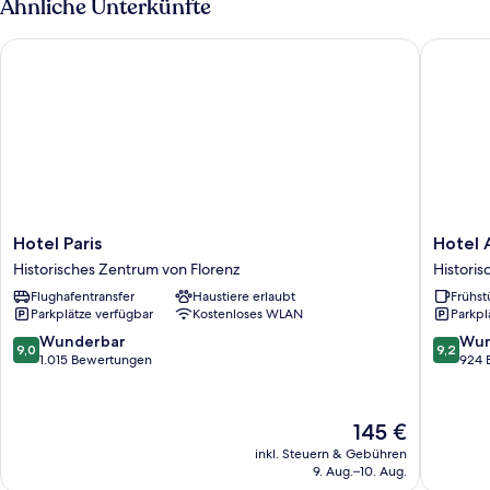
Ähnliche Unterkünfte
Hotel Paris
Hotel A
Hotel
Hotel
Hotel Paris
Hotel 
Paris
Accade
Historisches Zentrum von Florenz
Historis
Historisches
Historis
Flughafentransfer
Haustiere erlaubt
Frühst
Zentrum
Zentru
Parkplätze verfügbar
Kostenloses WLAN
Parkpl
von
von
Florenz
Florenz
9.0
9.2
Wunderbar
Wun
9,0
9,2
von
von
1.015 Bewertungen
924 
10,
10,
Wunderbar,
Wunder
1.015
924
Der
145 €
Bewertungen
Bewert
Preis
inkl. Steuern & Gebühren
beträgt
9. Aug.–10. Aug.
145 €