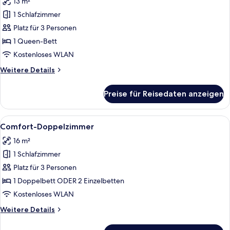
13 m²
für
1 Schlafzimmer
Basic-
Doppelzimmer
Platz für 3 Personen
anzeigen
1 Queen-Bett
Kostenloses WLAN
Weitere
Weitere Details
Details
für
Preise für Reisedaten anzeigen
Basic-
Doppelzimmer
Alle
Ein Hotelzimmer mit zwei Betten, eine
2
Comfort-Doppelzimmer
Fotos
16 m²
für
1 Schlafzimmer
Comfort-
Doppelzimmer
Platz für 3 Personen
anzeigen
1 Doppelbett ODER 2 Einzelbetten
Kostenloses WLAN
Weitere
Weitere Details
Details
für