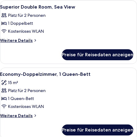
Gartenblick
Alle
Ein Schlafzimmer mit Bett, Schreibtisc
26
Superior Double Room, Sea View
Fotos
Platz für 2 Personen
für
1 Doppelbett
Superior
Double
Kostenloses WLAN
Room,
Weitere
Weitere Details
Sea
Details
für
View
Preise für Reisedaten anzeigen
Superior
anzeigen
Double
Room,
Alle
Ein Schlafzimmer mit einem Bett, Nac
7
Sea
Economy-Doppelzimmer, 1 Queen-Bett
Fotos
View
15 m²
für
Platz für 2 Personen
Economy-
Doppelzimmer,
1 Queen-Bett
1
Kostenloses WLAN
Queen-
Weitere
Weitere Details
Bett
Details
anzeigen
für
Preise für Reisedaten anzeigen
Economy-