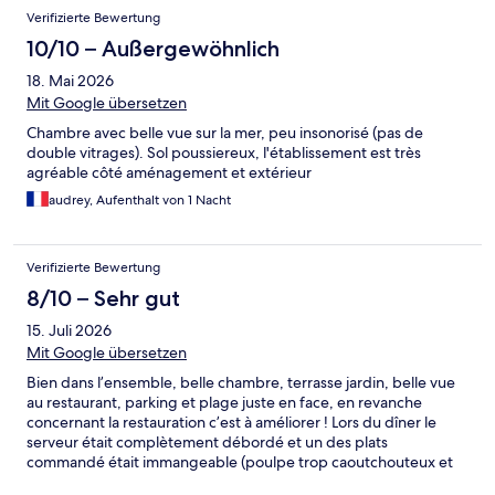
Verifizierte Bewertung
10/10 – Außergewöhnlich
18. Mai 2026
Mit Google übersetzen
Chambre avec belle vue sur la mer, peu insonorisé (pas de
double vitrages). Sol poussiereux, l'établissement est très
agréable côté aménagement et extérieur
audrey, Aufenthalt von 1 Nacht
Verifizierte Bewertung
8/10 – Sehr gut
15. Juli 2026
Mit Google übersetzen
Bien dans l’ensemble, belle chambre, terrasse jardin, belle vue
au restaurant, parking et plage juste en face, en revanche
concernant la restauration c’est à améliorer ! Lors du dîner le
serveur était complètement débordé et un des plats
commandé était immangeable (poulpe trop caoutchouteux et
incoupable) j’ai donc dû le changer avec du temps d’attendre Et