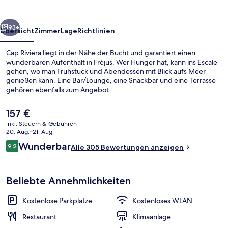
rück
Weiter
93+
Übersicht
Zimmer
Lage
Richtlinien
Cap Riviera liegt in der Nähe der Bucht und garantiert einen
wunderbaren Aufenthalt in Fréjus. Wer Hunger hat, kann ins Escale
gehen, wo man Frühstück und Abendessen mit Blick aufs Meer
genießen kann. Eine Bar/Lounge, eine Snackbar und eine Terrasse
gehören ebenfalls zum Angebot.
Der
157 €
aktuelle
inkl. Steuern & Gebühren
Preis
20. Aug.–21. Aug.
Außenbereich
beträgt
Bewertungen
Wunderbar
9,2
Alle 305 Bewertungen anzeigen
157 €.
9,2 von 10.
Beliebte Annehmlichkeiten
Kostenlose Parkplätze
Kostenloses WLAN
Restaurant
Klimaanlage