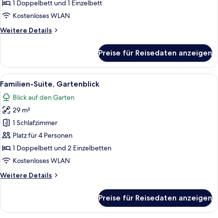
Gartenblick
1 Doppelbett und 1 Einzelbett
anzeigen
Kostenloses WLAN
Weitere
Weitere Details
Details
für
Preise für Reisedaten anzeigen
Junior-
Suite,
Gartenblick
Alle
Ein Schlafzimmer mit einem Bett, ei
9
Familien-Suite, Gartenblick
Fotos
Blick auf den Garten
für
29 m²
Familien-
Suite,
1 Schlafzimmer
Gartenblick
Platz für 4 Personen
anzeigen
1 Doppelbett und 2 Einzelbetten
Kostenloses WLAN
Weitere
Weitere Details
Details
für
Preise für Reisedaten anzeigen
Familien-
Suite,