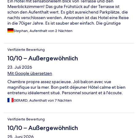
Ein Hotel mit sensationellem Blick von Terrasse und den
Meerblickzimmern! Das gute Frühstück auf der Terrasse ist
schon den Aufenthalt wert. Es gibt ausreichend Parkplätze, die
nachts verschlossen werden. Ansonsten ist das Hotel eine Reise
in die 70iger Jahre. Es ist sauber aber einfach. Die günstige
Lage nach Saint-Tropez und der kleine Strand auf der anderen
Stephan, Aufenthalt von 2 Nächten
Straßenseite gleicht aber alles andere mehr als aus.
Verifizierte Bewertung
10/10 – Außergewöhnlich
23. Juli 2026
Mit Google übersetzen
Chambre propre assez spacieuse. Joli balcon avec vue
magnifique sur la mer. Bon petit déjeuner Hôtel calme et bien
entretenu idéalement situé. Personnel souriant et à l'écoute.
GERARD, Aufenthalt von 7 Nächten
Verifizierte Bewertung
10/10 – Außergewöhnlich
25. Juni 2026