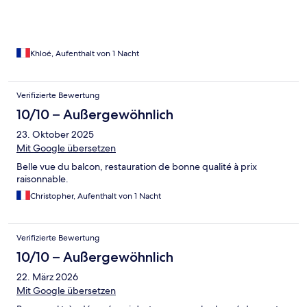
lors du petit déjeuner: buffet vide à notre arrivée à 9h, il
manquait beaucoup de chose que j’ai du réclamé avec
également beaucoup d’attente pour les avoir c’est dommage
Khloé, Aufenthalt von 1 Nacht
Verifizierte Bewertung
10/10 – Außergewöhnlich
23. Oktober 2025
Mit Google übersetzen
Belle vue du balcon, restauration de bonne qualité à prix
raisonnable.
Christopher, Aufenthalt von 1 Nacht
Verifizierte Bewertung
10/10 – Außergewöhnlich
22. März 2026
Mit Google übersetzen