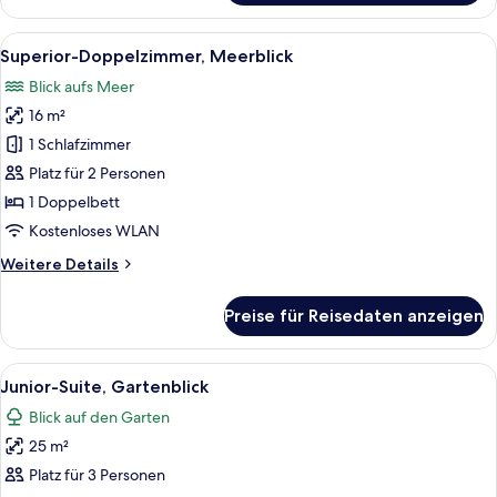
Suite,
Meerblick
Alle
Ein Schlafzimmer mit Bett, Nachttisch,
26
Superior-Doppelzimmer, Meerblick
Fotos
Blick aufs Meer
für
16 m²
Superior-
Doppelzimmer,
1 Schlafzimmer
Meerblick
Platz für 2 Personen
anzeigen
1 Doppelbett
Kostenloses WLAN
Weitere
Weitere Details
Details
für
Preise für Reisedaten anzeigen
Superior-
Doppelzimmer,
Meerblick
Alle
Ein Gebäude mit überdachter Terrass
13
Junior-Suite, Gartenblick
Fotos
Blick auf den Garten
für
25 m²
Junior-
Suite,
Platz für 3 Personen