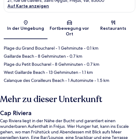
21, rue de claviers, Saint-Aygulf, Fréjus, Var, 83600
Auf Karte anzeigen
Karte
In der Umgebung
Fortbewegung vor
Restaurants
Ort
Plage du Grand Boucharel
- 1 Gehminute
- 0.1 km
Gaillarde Beach
- 8 Gehminuten
- 0.7 km
Plage du Petit Boucharel
- 8 Gehminuten
- 0.7 km
West Gaillarde Beach
- 13 Gehminuten
- 1.1 km
Calanque des Corailleurs Beach
- 1 Autominute
- 1.5 km
Mehr zu dieser Unterkunft
Cap Riviera
Cap Riviera liegt in der Nähe der Bucht und garantiert einen
wunderbaren Aufenthalt in Fréjus. Wer Hunger hat, kann ins Escale
gehen, wo man Frühstück und Abendessen mit Blick aufs Meer
genießen kann. Eine Bar/Lounge, eine Snackbar und eine Terrasse