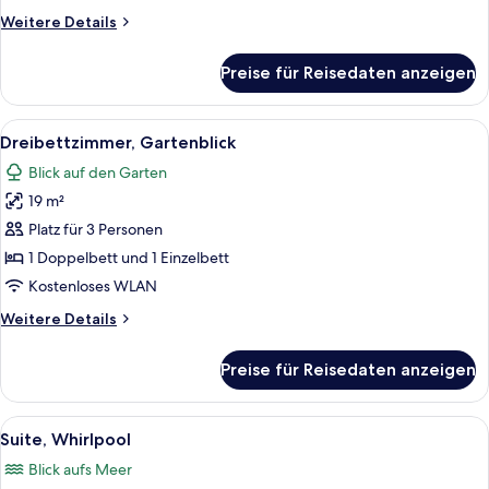
Weitere
Weitere Details
Details
für
Preise für Reisedaten anzeigen
Doppelzimmer,
Gartenblick
Alle
Ein Zimmer mit zwei Betten, einem Ho
6
Dreibettzimmer, Gartenblick
Fotos
Blick auf den Garten
für
19 m²
Dreibettzimmer,
Gartenblick
Platz für 3 Personen
anzeigen
1 Doppelbett und 1 Einzelbett
Kostenloses WLAN
Weitere
Weitere Details
Details
für
Preise für Reisedaten anzeigen
Dreibettzimmer,
Gartenblick
Alle
Ein modernes Badezimmer mit einer f
5
Suite, Whirlpool
Fotos
Blick aufs Meer
für