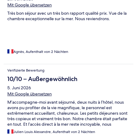
Mit Google übersetzen
Très bon séjour avec un très bon rapport qualité prix. Vue de la
chambre exceptionnelle sur la mer. Nous reviendrons.
Agnès, Aufenthalt von 2 Nächten
Verifizierte Bewertung
10/10 – Außergewöhnlich
5. Juni 2026
Mit Google übersetzen
M’accompagne-moi avant séjourné, deux nuits à l’hôtel, nous
avons pu profiter de la vie magnifique, le personnel est
extrêmement accueillant, chaleureux. Les petits déjeuners sont
très copieux et vraiment très bon. Notre chambre était parfaite
en tout. Et l’accès direct à la mer reste incroyable, nous
reviendrons et nous recommandons.
Julien Louis Alexandre, Aufenthalt von 2 Nächten