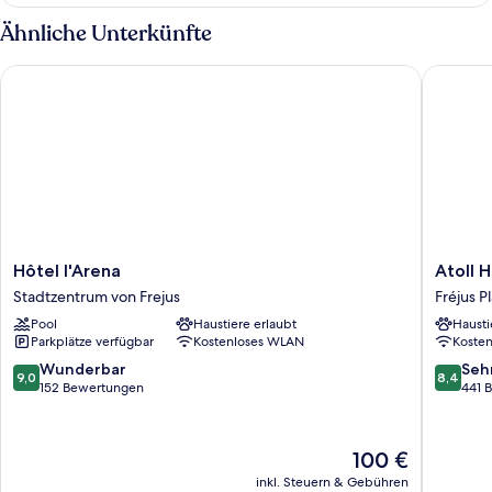
Doppelzimmer,
1
Ähnliche Unterkünfte
Queen-
Bett
Hôtel l'Arena
Atoll Ho
Hôtel
Atoll
Hôtel l'Arena
Atoll 
l'Arena
Hotel
Stadtzentrum von Frejus
Fréjus P
Stadtzentrum
Fréjus
Pool
Haustiere erlaubt
Hausti
von
Plage
Parkplätze verfügbar
Kostenloses WLAN
Koste
Frejus
9.0
8.4
Wunderbar
Seh
9,0
8,4
von
von
152 Bewertungen
441 
10,
10,
Wunderbar,
Sehr
152
gut,
Der
100 €
Bewertungen
441
Preis
inkl. Steuern & Gebühren
Bewert