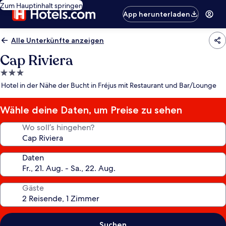
Zum Hauptinhalt springen
App herunterladen
Alle Unterkünfte anzeigen
Cap Riviera
3.0-
Sterne-
Hotel in der Nähe der Bucht in Fréjus mit Restaurant und Bar/Lounge
Unterkunft
Wähle deine Daten, um Preise zu sehen
Wo soll’s hingehen?
Daten
Gäste
Suchen