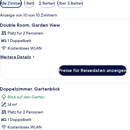
Verfügbare
Alle Zimmer
1 Bett
2 Betten
Über 3 Betten
Filter
für
Anzeige von 10 von 10 Zimmern
Zimmer
Alle
Ein Schlafzimmer mit einem Bett, Nach
5
Double Room, Garden View
Fotos
Platz für 2 Personen
für
1 Doppelbett
Double
Room,
Kostenloses WLAN
Garden
Weitere
Weitere Details
View
Details
für
anzeigen
Preise für Reisedaten anzeigen
Double
Room,
Garden
Alle
Ein Zimmer mit einem großen Bett, z
9
View
Doppelzimmer, Gartenblick
Fotos
Blick auf den Garten
für
14 m²
Doppelzimmer,
Gartenblick
Platz für 2 Personen
anzeigen
1 Doppelbett
Kostenloses WLAN