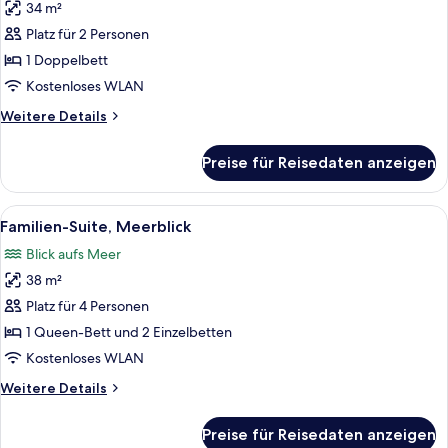
34 m²
Suite,
Whirlpool
Platz für 2 Personen
anzeigen
1 Doppelbett
Kostenloses WLAN
Weitere
Weitere Details
Details
für
Preise für Reisedaten anzeigen
Suite,
Whirlpool
Alle
Ein ordentlich eingerichtetes Schlafz
9
Familien-Suite, Meerblick
Fotos
Blick aufs Meer
für
38 m²
Familien-
Suite,
Platz für 4 Personen
Meerblick
1 Queen-Bett und 2 Einzelbetten
anzeigen
Kostenloses WLAN
Weitere
Weitere Details
Details
für
Preise für Reisedaten anzeigen
Familien-