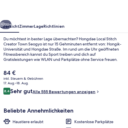
Creator
Town
Seogyo
rück
Weiter
110+
Übersicht
Zimmer
Lage
Richtlinien
Du möchtest in bester Lage übernachten? Hongdae Local Stitch
Creator Town Seogyo ist nur 15 Gehminuten entfernt von: Hongik-
Universität und Hongdae Straße. Im rund um die Uhr geöffneten
Fitnessbereich kannst du Sport treiben und dich auf
Gratisleistungen wie WLAN und Parkplätze ohne Service freuen.
Außerdem ist Folgendes mit dem Auto höchstens 10 Minuten
entfernt: Gyeongui Line Waldpark und Myeongdong Street.
Der
84 €
Anderen Reisenden gefallen das hilfsbereite Personal und die Lage.
aktuelle
inkl. Steuern & Gebühren
Die Unterkunft ist nur einen kurzen Fußmarsch von den öffentlichen
Preis
17. Aug.–18. Aug.
Verkehrsmitteln entfernt: Zur U-Bahn läuft man 8 Minuten (Station
Dachterrasse
beträgt
Bewertungen
Mangwon) bzw. 10 Minuten (Station Hongik-Universität).
Sehr gut
8,4
Alle 555 Bewertungen anzeigen
84 €.
8,4 von 10.
Beliebte Annehmlichkeiten
Haustiere erlaubt
Kostenlose Parkplätze