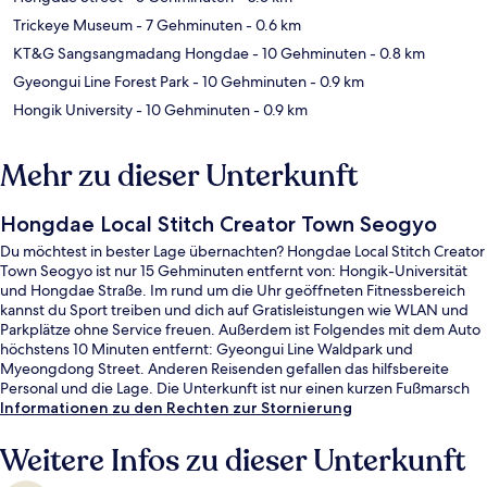
Trickeye Museum
- 7 Gehminuten
- 0.6 km
KT&G Sangsangmadang Hongdae
- 10 Gehminuten
- 0.8 km
Gyeongui Line Forest Park
- 10 Gehminuten
- 0.9 km
Hongik University
- 10 Gehminuten
- 0.9 km
Mehr zu dieser Unterkunft
Hongdae Local Stitch Creator Town Seogyo
Du möchtest in bester Lage übernachten? Hongdae Local Stitch Creator
Town Seogyo ist nur 15 Gehminuten entfernt von: Hongik-Universität
und Hongdae Straße. Im rund um die Uhr geöffneten Fitnessbereich
kannst du Sport treiben und dich auf Gratisleistungen wie WLAN und
Parkplätze ohne Service freuen. Außerdem ist Folgendes mit dem Auto
höchstens 10 Minuten entfernt: Gyeongui Line Waldpark und
Myeongdong Street. Anderen Reisenden gefallen das hilfsbereite
Personal und die Lage. Die Unterkunft ist nur einen kurzen Fußmarsch
von den öffentlichen Verkehrsmitteln entfernt: Zur U-Bahn läuft man 8
Informationen zu den Rechten zur Stornierung
Minuten (Station Mangwon) bzw. 10 Minuten (Station Hongik-
Universität).
Weitere Infos zu dieser Unterkunft