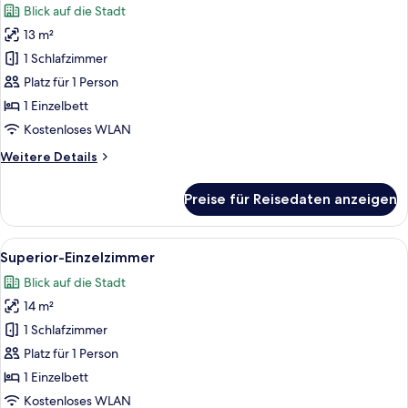
Blick auf die Stadt
für
13 m²
Standard-
Einzelzimmer
1 Schlafzimmer
anzeigen
Platz für 1 Person
1 Einzelbett
Kostenloses WLAN
Weitere
Weitere Details
Details
für
Preise für Reisedaten anzeigen
Standard-
Einzelzimmer
Alle
Ein Schlafzimmer mit einem Bett, eine
8
Superior-Einzelzimmer
Fotos
Blick auf die Stadt
für
14 m²
Superior-
Einzelzimmer
1 Schlafzimmer
anzeigen
Platz für 1 Person
1 Einzelbett
Kostenloses WLAN