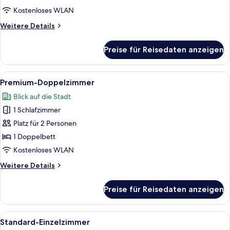
Kostenloses WLAN
Weitere
Weitere Details
Details
für
Preise für Reisedaten anzeigen
Deluxe-
Zweibettzimmer
Alle
Ein modernes Hotelzimmer mit einem Be
7
Premium-Doppelzimmer
Fotos
Blick auf die Stadt
für
1 Schlafzimmer
Premium-
Doppelzimmer
Platz für 2 Personen
anzeigen
1 Doppelbett
Kostenloses WLAN
Weitere
Weitere Details
Details
für
Preise für Reisedaten anzeigen
Premium-
Doppelzimmer
Alle
Hochwertige Bettwaren, Schreibtisch,
9
Standard-Einzelzimmer
Fotos