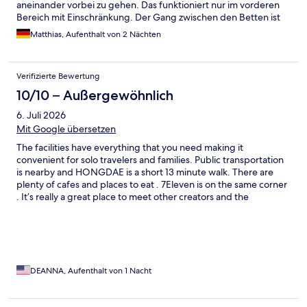
aneinander vorbei zu gehen. Das funktioniert nur im vorderen
Bereich mit Einschränkung. Der Gang zwischen den Betten ist
noch enger. Es ist wie in einem Wohnmobil. Wenn man damit
Matthias, Aufenthalt von 2 Nächten
klar kommt, ist es ok. Das „Bad“ ist eine Toilette und eine
Mischung aus Badewanne und Dusche. Der Platz ist genauso
bescheiden. Für 2 Nächte ok. Ach ja, Koffer auf machen 😂 geht
Verifizierte Bewertung
gar nicht. Wir haben eine Hälfte vom Koffer unters Bett
geschoben.
10/10 – Außergewöhnlich
6. Juli 2026
Mit Google übersetzen
The facilities have everything that you need making it
convenient for solo travelers and families. Public transportation
is nearby and HONGDAE is a short 13 minute walk. There are
plenty of cafes and places to eat . 7Eleven is on the same corner
. It’s really a great place to meet other creators and the
gym/kitchen is accommodating.highly recommend.
DEANNA, Aufenthalt von 1 Nacht