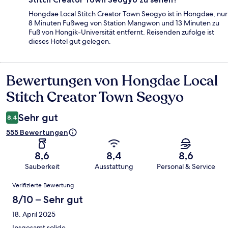
Hongdae Local Stitch Creator Town Seogyo ist in Hongdae, nur
8 Minuten Fußweg von Station Mangwon und 13 Minuten zu
Fuß von Hongik-Universität entfernt. Reisenden zufolge ist
dieses Hotel gut gelegen.
Bewertungen von Hongdae Local
Bewertungen
Stitch Creator Town Seogyo
Sehr gut
8,4
555 Bewertungen
8,6
8,4
8,6
Sauberkeit
Ausstattung
Personal & Service
Bewertungen
Verifizierte Bewertung
8/10 – Sehr gut
18. April 2025
Insgesamt solide