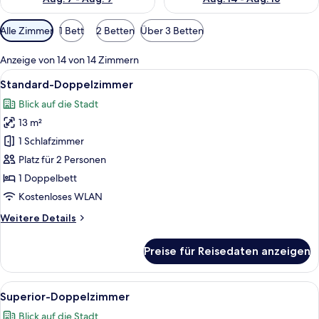
Verfügbare
Alle Zimmer
1 Bett
2 Betten
Über 3 Betten
Filter
für
Anzeige von 14 von 14 Zimmern
Zimmer
Alle
Ein Hotelzimmer mit einem Bett, einem
12
Standard-Doppelzimmer
Fotos
Blick auf die Stadt
für
13 m²
Standard-
Doppelzimmer
1 Schlafzimmer
anzeigen
Platz für 2 Personen
1 Doppelbett
Kostenloses WLAN
Weitere
Weitere Details
Details
für
Preise für Reisedaten anzeigen
Standard-
Doppelzimmer
Alle
Ein kleines Zimmer mit Bett, Schreibti
10
Superior-Doppelzimmer
Fotos
Blick auf die Stadt