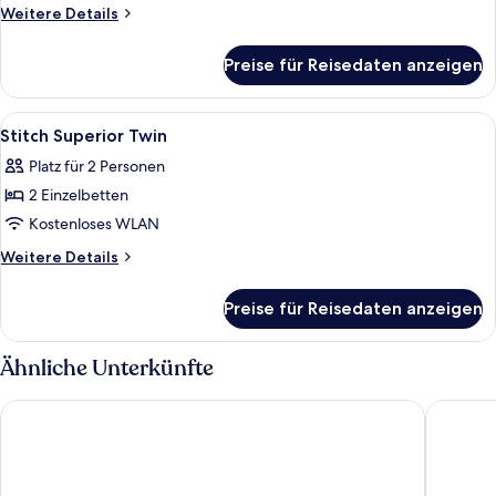
Double
Weitere
Weitere Details
anzeigen
Details
für
Preise für Reisedaten anzeigen
Stitch
Superior
Double
Alle
Hochwertige Bettwaren, Schreibtisch,
5
Stitch Superior Twin
Fotos
Platz für 2 Personen
für
2 Einzelbetten
Stitch
Superior
Kostenloses WLAN
Twin
Weitere
Weitere Details
anzeigen
Details
für
Preise für Reisedaten anzeigen
Stitch
Superior
Twin
Ähnliche Unterkünfte
Hotel The Designers Hongdae
Amanti 