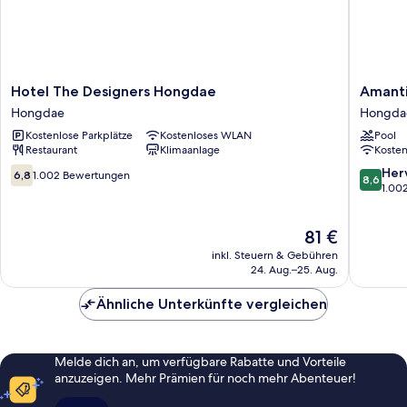
Hotel
Amanti
Hotel The Designers Hongdae
Amanti
The
Hotel
Hongdae
Hongda
Designers
Seoul
Kostenlose Parkplätze
Kostenloses WLAN
Pool
Hongdae
Hongda
Restaurant
Klimaanlage
Koste
Hongdae
Hongda
6.8
8.6
Her
6,8
1.002 Bewertungen
8,6
von
von
1.00
10,
10,
1.002
Hervorr
Der
81 €
Bewertungen
1.002
Preis
Bewert
inkl. Steuern & Gebühren
beträgt
24. Aug.–25. Aug.
81 €
Ähnliche Unterkünfte vergleichen
Melde dich an, um verfügbare Rabatte und Vorteile
anzuzeigen. Mehr Prämien für noch mehr Abenteuer!