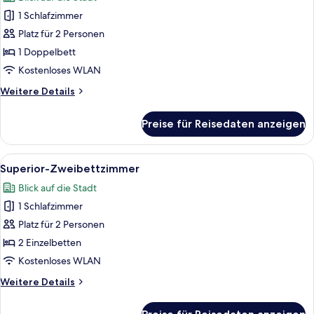
für
1 Schlafzimmer
Superior-
Doppelzimmer
Platz für 2 Personen
anzeigen
1 Doppelbett
Kostenloses WLAN
Weitere
Weitere Details
Details
für
Preise für Reisedaten anzeigen
Superior-
Doppelzimmer
Alle
Ein Hotelzimmer mit zwei Betten, eine
10
Superior-Zweibettzimmer
Fotos
Blick auf die Stadt
für
1 Schlafzimmer
Superior-
Zweibettzimmer
Platz für 2 Personen
anzeigen
2 Einzelbetten
Kostenloses WLAN
Weitere
Weitere Details
Details
für