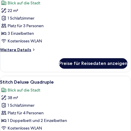
Blick auf die Stadt
für
22 m²
Stitch
Superior
1 Schlafzimmer
Triple
Platz für 3 Personen
anzeigen
3 Einzelbetten
Kostenloses WLAN
Weitere
Weitere Details
Details
für
Preise für Reisedaten anzeigen
Stitch
Superior
Triple
Alle
Ein Zimmer mit zwei Betten, einem Re
11
Stitch Deluxe Quadruple
Fotos
Blick auf die Stadt
für
38 m²
Stitch
Deluxe
1 Schlafzimmer
Quadruple
Platz für 4 Personen
anzeigen
1 Doppelbett und 2 Einzelbetten
Kostenloses WLAN