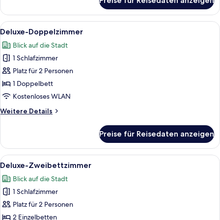
Preise für Reisedaten anzeigen
Superior-
Zweibettzimmer
Alle
Ein Schlafzimmer mit Bett, Nachttisch,
11
Deluxe-Doppelzimmer
Fotos
Blick auf die Stadt
für
1 Schlafzimmer
Deluxe-
Doppelzimmer
Platz für 2 Personen
anzeigen
1 Doppelbett
Kostenloses WLAN
Weitere
Weitere Details
Details
für
Preise für Reisedaten anzeigen
Deluxe-
Doppelzimmer
Alle
Ein modernes Hotelzimmer mit zwei Ei
9
Deluxe-Zweibettzimmer
Fotos
Blick auf die Stadt
für
1 Schlafzimmer
Deluxe-
Zweibettzimmer
Platz für 2 Personen
anzeigen
2 Einzelbetten