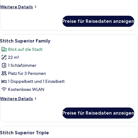
Weitere
Weitere Details
Details
für
Preise für Reisedaten anzeigen
Superior-
Einzelzimmer
Alle
Ein Hotelzimmer mit einem Bett, einem
7
Stitch Superior Family
Fotos
Blick auf die Stadt
für
22 m²
Stitch
Superior
1 Schlafzimmer
Family
Platz für 3 Personen
anzeigen
1 Doppelbett und 1 Einzelbett
Kostenloses WLAN
Weitere
Weitere Details
Details
für
Preise für Reisedaten anzeigen
Stitch
Superior
Family
Alle
Ein Hotelzimmer mit zwei Betten, eine
11
Stitch Superior Triple
Fotos