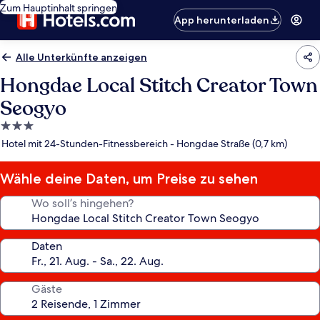
Zum Hauptinhalt springen
App herunterladen
Alle Unterkünfte anzeigen
Hongdae Local Stitch Creator Town
Seogyo
3.0-
Sterne-
Hotel mit 24-Stunden-Fitnessbereich - Hongdae Straße (0,7 km)
Unterkunft
Wähle deine Daten, um Preise zu sehen
Wo soll’s hingehen?
Daten
Gäste