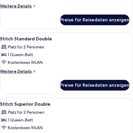
Weitere
Weitere Details
Details
für
Preise für Reisedaten anzeigen
Stitch
Deluxe
Quadruple
Alle
Hochwertige Bettwaren, Schreibtisch,
7
Stitch Standard Double
Fotos
Platz für 2 Personen
für
1 Queen-Bett
Stitch
Standard
Kostenloses WLAN
Double
Weitere
Weitere Details
anzeigen
Details
für
Preise für Reisedaten anzeigen
Stitch
Standard
Double
Alle
Hochwertige Bettwaren, Schreibtisch,
9
Stitch Superior Double
Fotos
Platz für 2 Personen
für
1 Queen-Bett
Stitch
Superior
Kostenloses WLAN