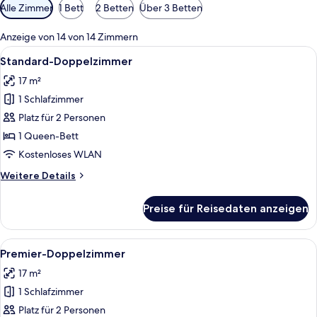
Verfügbare
Alle Zimmer
1 Bett
2 Betten
Über 3 Betten
Filter
für
Anzeige von 14 von 14 Zimmern
Zimmer
Alle
Ein Hotelzimmer mit Bett, Schreibtisch
9
Standard-Doppelzimmer
Fotos
17 m²
für
1 Schlafzimmer
Standard-
Doppelzimmer
Platz für 2 Personen
anzeigen
1 Queen-Bett
Kostenloses WLAN
Weitere
Weitere Details
Details
für
Preise für Reisedaten anzeigen
Standard-
Doppelzimmer
Alle
Ein Schlafzimmer mit einem hölzernen
7
Premier-Doppelzimmer
Fotos
17 m²
für
1 Schlafzimmer
Premier-
Doppelzimmer
Platz für 2 Personen