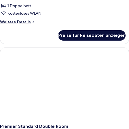
1 Doppelbett
Kostenloses WLAN
Weitere
Weitere Details
Details
für
Preise für Reisedaten anzeigen
Standard
Double
Room
Premier Standard Double Room