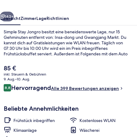
rück
Weiter
142+
Übersicht
Zimmer
Lage
Richtlinien
Simple Stay Jongro besitzt eine beneidenswerte Lage, nur 15
Gehminuten entfernt von: Insa-dong und Gwangjang Markt. Du
kannst dich auf Gratisleistungen wie WLAN freuen. Täglich von
07:30 Uhr bis 10:00 Uhr wird ein im Preis inbegriffenes
Frühstücksbuffet serviert. Außerdem ist Folgendes mit dem Auto
nur 5 Minuten entfernt: Dorf Bukchon Hanok und Myeongdong
Street. Andere Reisende haben viel Gutes über das hilfsbereite
Der
85 €
Personal zu berichten. Die öffentlichen Verkehrsmittel sind nur
aktuelle
inkl. Steuern & Gebühren
einen kurzen Fußmarsch entfernt: Zur Station Jongno 3-ga sind es 3
Preis
9. Aug.–10. Aug.
Minuten und zur Station Jonggak 7 Minuten.
Dusche, Haartrockner, Handtücher, Se
beträgt
Bewertungen
Hervorragend
8,8
Alle 399 Bewertungen anzeigen
85 €.
8,8 von 10.
Beliebte Annehmlichkeiten
Frühstück inbegriffen
Kostenloses WLAN
Klimaanlage
Wäscherei