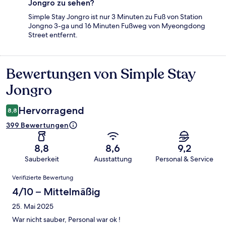
Jongro zu sehen?
Simple Stay Jongro ist nur 3 Minuten zu Fuß von Station
Jongno 3-ga und 16 Minuten Fußweg von Myeongdong
Street entfernt.
Bewertungen von Simple Stay
Bewertungen
Jongro
Hervorragend
8,8
399 Bewertungen
8,8
8,6
9,2
Sauberkeit
Ausstattung
Personal & Service
Bewertungen
Verifizierte Bewertung
4/10 – Mittelmäßig
25. Mai 2025
War nicht sauber, Personal war ok !