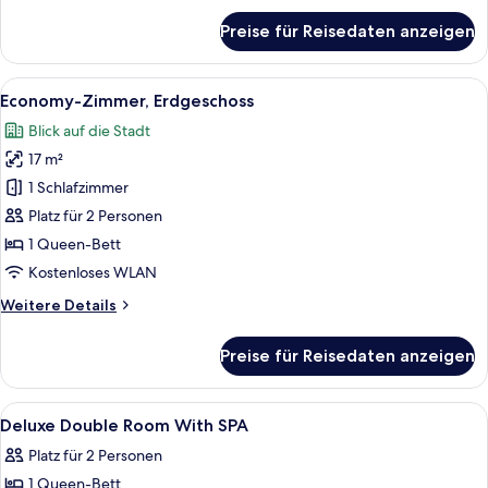
für
Preise für Reisedaten anzeigen
Business
Room
(SIDIZ
Alle
Hochwertige Bettwaren, Pillowtop-Be
1
Chair)
Economy-Zimmer, Erdgeschoss
Fotos
Blick auf die Stadt
für
17 m²
Economy-
Zimmer,
1 Schlafzimmer
Erdgeschoss
Platz für 2 Personen
anzeigen
1 Queen-Bett
Kostenloses WLAN
Weitere
Weitere Details
Details
für
Preise für Reisedaten anzeigen
Economy-
Zimmer,
Erdgeschoss
Alle
Hochwertige Bettwaren, Pillowtop-Be
1
Deluxe Double Room With SPA
Fotos
Platz für 2 Personen
für
1 Queen-Bett