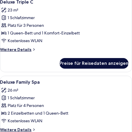
12
Deluxe Triple C
Fotos
23 m²
für
1 Schlafzimmer
Deluxe
Triple
Platz für 3 Personen
C
1 Queen-Bett und 1 Komfort-Einzelbett
anzeigen
Kostenloses WLAN
Weitere
Weitere Details
Details
für
Preise für Reisedaten anzeigen
Deluxe
Triple
C
Alle
Ein modernes Hotelzimmer mit zwei B
14
Deluxe Family Spa
Fotos
26 m²
für
1 Schlafzimmer
Deluxe
Family
Platz für 4 Personen
Spa
2 Einzelbetten und 1 Queen-Bett
anzeigen
Kostenloses WLAN
Weitere
Weitere Details