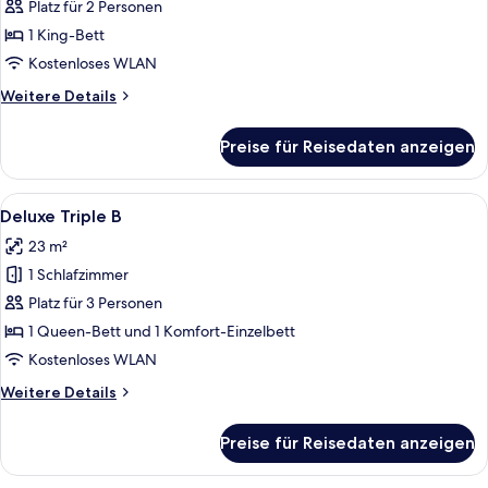
Doppelzimmer
Platz für 2 Personen
anzeigen
1 King-Bett
Kostenloses WLAN
Weitere
Weitere Details
Details
für
Preise für Reisedaten anzeigen
Deluxe-
Doppelzimmer
Alle
Ein modernes Hotelzimmer mit einem Ho
10
Deluxe Triple B
Fotos
23 m²
für
1 Schlafzimmer
Deluxe
Triple
Platz für 3 Personen
B
1 Queen-Bett und 1 Komfort-Einzelbett
anzeigen
Kostenloses WLAN
Weitere
Weitere Details
Details
für
Preise für Reisedaten anzeigen
Deluxe
Triple