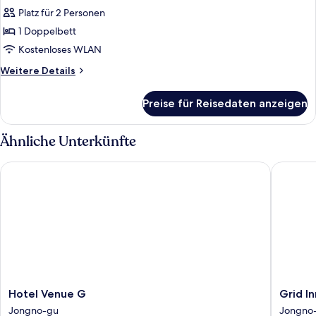
Platz für 2 Personen
1 Doppelbett
Kostenloses WLAN
Weitere
Weitere Details
Details
für
Preise für Reisedaten anzeigen
Premier
Standard
Double
Ähnliche Unterkünfte
Room
Hotel Venue G
Grid Inn
Hotel
Grid
Hotel Venue G
Grid In
Venue
Inn
Jongno-gu
Jongno