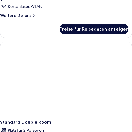
Deluxe
Double
Kostenloses WLAN
Room
Weitere
Weitere Details
With
Details
für
SPA
Preise für Reisedaten anzeigen
Deluxe
anzeigen
Double
Room
With
SPA
Standard Double Room
Platz für 2 Personen