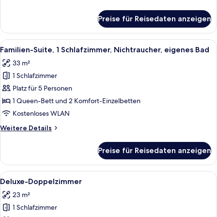
Details
für
Preise für Reisedaten anzeigen
Deluxe
Family
Spa
Alle
Ein modernes Hotelzimmer mit einem g
20
Familien-Suite, 1 Schlafzimmer, Nichtraucher, eigenes Bad
Fotos
33 m²
für
1 Schlafzimmer
Familien-
Suite,
Platz für 5 Personen
1
1 Queen-Bett und 2 Komfort-Einzelbetten
Schlafzimmer,
Kostenloses WLAN
Nichtraucher,
Weitere
Weitere Details
eigenes
Details
Bad
für
Preise für Reisedaten anzeigen
Familien-
anzeigen
Suite,
1
Alle
Ein Hotelzimmer mit Bett, Nachttisch, 
18
Schlafzimmer,
Deluxe-Doppelzimmer
Fotos
Nichtraucher,
23 m²
eigenes
für
Bad
1 Schlafzimmer
Deluxe-