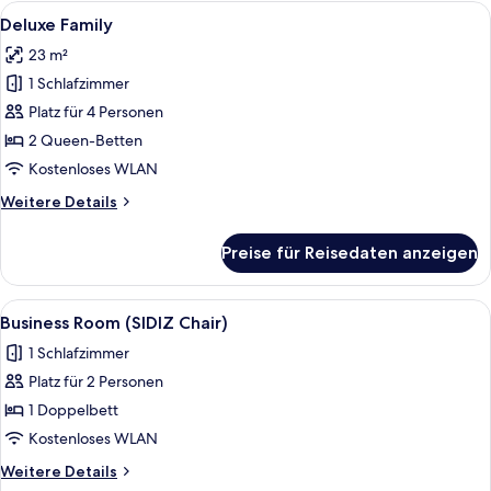
B
Alle
Ein Hotelzimmer mit zwei Betten, eine
16
Deluxe Family
Fotos
23 m²
für
1 Schlafzimmer
Deluxe
Family
Platz für 4 Personen
anzeigen
2 Queen-Betten
Kostenloses WLAN
Weitere
Weitere Details
Details
für
Preise für Reisedaten anzeigen
Deluxe
Family
Alle
Ein Hotelzimmer mit einem Bett, einem
12
Business Room (SIDIZ Chair)
Fotos
1 Schlafzimmer
für
Platz für 2 Personen
Business
Room
1 Doppelbett
(SIDIZ
Kostenloses WLAN
Chair)
Weitere
Weitere Details
anzeigen
Details