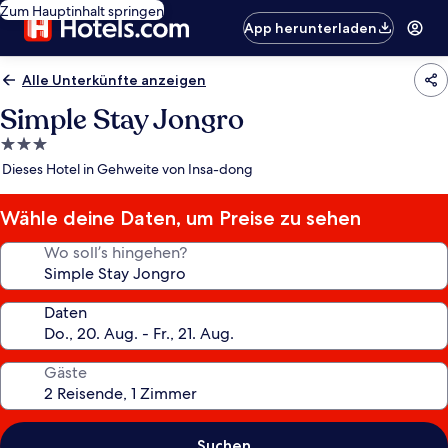
Zum Hauptinhalt springen
App herunterladen
Alle Unterkünfte anzeigen
Simple Stay Jongro
3.0-
Sterne-
Dieses Hotel in Gehweite von Insa-dong
Unterkunft
Wähle deine Daten, um Preise zu sehen
Wo soll’s hingehen?
Daten
Gäste
Suchen