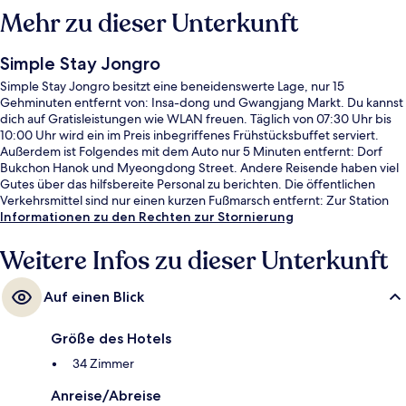
Mehr zu dieser Unterkunft
Simple Stay Jongro
Simple Stay Jongro besitzt eine beneidenswerte Lage, nur 15
Gehminuten entfernt von: Insa-dong und Gwangjang Markt. Du kannst
dich auf Gratisleistungen wie WLAN freuen. Täglich von 07:30 Uhr bis
10:00 Uhr wird ein im Preis inbegriffenes Frühstücksbuffet serviert.
Außerdem ist Folgendes mit dem Auto nur 5 Minuten entfernt: Dorf
Bukchon Hanok und Myeongdong Street. Andere Reisende haben viel
Gutes über das hilfsbereite Personal zu berichten. Die öffentlichen
Verkehrsmittel sind nur einen kurzen Fußmarsch entfernt: Zur Station
Jongno 3-ga sind es 3 Minuten und zur Station Jonggak 7 Minuten.
Informationen zu den Rechten zur Stornierung
Weitere Infos zu dieser Unterkunft
Auf einen Blick
Größe des Hotels
34 Zimmer
Anreise/Abreise