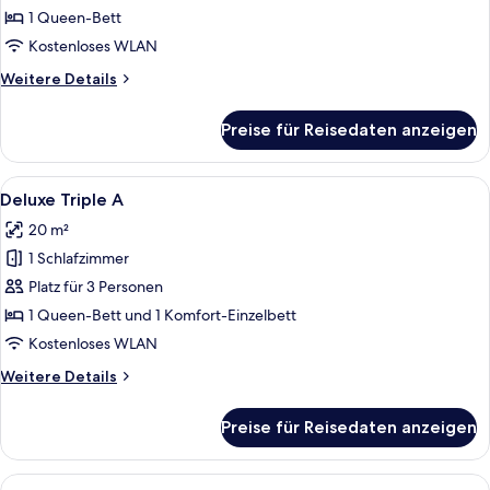
anzeigen
1 Queen-Bett
Kostenloses WLAN
Weitere
Weitere Details
Details
für
Preise für Reisedaten anzeigen
Premier-
Doppelzimmer
Alle
Ein Hotelzimmer mit einem Einzelbett
12
Deluxe Triple A
Fotos
20 m²
für
1 Schlafzimmer
Deluxe
Triple
Platz für 3 Personen
A
1 Queen-Bett und 1 Komfort-Einzelbett
anzeigen
Kostenloses WLAN
Weitere
Weitere Details
Details
für
Preise für Reisedaten anzeigen
Deluxe
Triple
A
Alle
Ein Hotelzimmer mit zwei Holzbett, ei