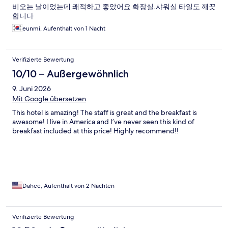
비오는 날이었는데 쾌적하고 좋았어요 화장실.샤워실 타일도 깨끗
합니다
eunmi, Aufenthalt von 1 Nacht
Verifizierte Bewertung
10/10 – Außergewöhnlich
9. Juni 2026
Mit Google übersetzen
This hotel is amazing! The staff is great and the breakfast is
awesome! I live in America and I’ve never seen this kind of
breakfast included at this price! Highly recommend!!
Dahee, Aufenthalt von 2 Nächten
Verifizierte Bewertung