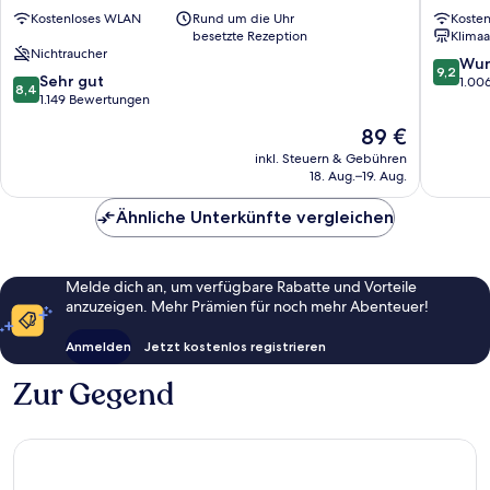
G
Jongno
Kostenloses WLAN
Rund um die Uhr
Koste
Jongno-
gu
besetzte Rezeption
Klimaa
gu
Nichtraucher
9.2
Wun
9,2
8.4
Sehr gut
von
1.00
8,4
von
1.149 Bewertungen
10,
10,
Wunder
Der
89 €
Sehr
1.006
Preis
gut,
inkl. Steuern & Gebühren
Bewert
beträgt
18. Aug.–19. Aug.
1.149
89 €
Bewertungen
Ähnliche Unterkünfte vergleichen
Melde dich an, um verfügbare Rabatte und Vorteile
anzuzeigen. Mehr Prämien für noch mehr Abenteuer!
Anmelden
Jetzt kostenlos registrieren
Zur Gegend