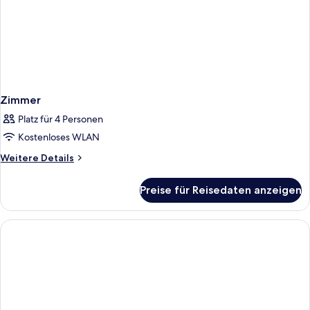
Zimmer
Platz für 4 Personen
Kostenloses WLAN
Weitere
Weitere Details
Details
für
Preise für Reisedaten anzeigen
Zimmer