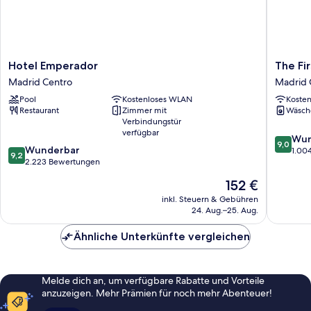
Hotel
The
Hotel Emperador
The Fi
Emperador
First
Madrid Centro
Madrid 
Madrid
One
Pool
Kostenloses WLAN
Koste
Centro
Madrid
Restaurant
Zimmer mit
Wäsch
Preciad
Verbindungstür
Madrid
verfügbar
9.0
Centro
Wun
9,0
9.2
Wunderbar
von
1.00
9,2
von
2.223 Bewertungen
10,
10,
Wunder
Der
152 €
Wunderbar,
1.004
Preis
2.223
inkl. Steuern & Gebühren
Bewert
beträgt
24. Aug.–25. Aug.
Bewertungen
152 €
Ähnliche Unterkünfte vergleichen
Melde dich an, um verfügbare Rabatte und Vorteile
anzuzeigen. Mehr Prämien für noch mehr Abenteuer!