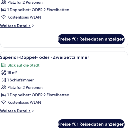
Doppel-
Platz für 2 Personen
oder
1 Doppelbett ODER 2 Einzelbetten
-
Kostenloses WLAN
Zweibettzimmer
Weitere
Weitere Details
anzeigen
Details
für
Preise für Reisedaten anzeigen
Standard-
Doppel-
oder
Alle
Ein Hotelzimmer mit zwei Betten, eine
10
-
Superior-Doppel- oder -Zweibettzimmer
Fotos
Zweibettzimmer
Blick auf die Stadt
für
18 m²
Superior-
Doppel-
1 Schlafzimmer
oder
Platz für 2 Personen
-
1 Doppelbett ODER 2 Einzelbetten
Zweibettzimmer
Kostenloses WLAN
anzeigen
Weitere
Weitere Details
Details
für
Preise für Reisedaten anzeigen
Superior-