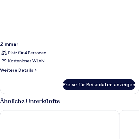
Zimmer
Platz für 4 Personen
Kostenloses WLAN
Weitere
Weitere Details
Details
für
Preise für Reisedaten anzeigen
Zimmer
Ähnliche Unterkünfte
Hotel Emperador
The Firs