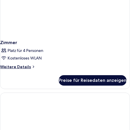
Zimmer
Platz für 4 Personen
Kostenloses WLAN
Weitere
Weitere Details
Details
für
Preise für Reisedaten anzeigen
Zimmer