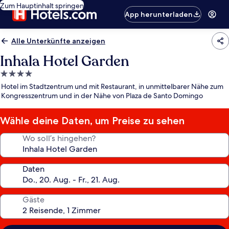
Zum Hauptinhalt springen
App herunterladen
Alle Unterkünfte anzeigen
Inhala Hotel Garden
4.0-
Sterne-
Hotel im Stadtzentrum und mit Restaurant, in unmittelbarer Nähe zum
Unterkunft
Kongresszentrum und in der Nähe von Plaza de Santo Domingo
Wähle deine Daten, um Preise zu sehen
Wo soll’s hingehen?
Daten
Gäste