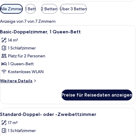
Verfügbare
Alle Zimmer
1 Bett
2 Betten
Über 3 Betten
Filter
für
Anzeige von 7 von 7 Zimmern
Zimmer
Alle
Ein Schlafzimmer mit einem Bett, vio
7
Basic-Doppelzimmer, 1 Queen-Bett
Fotos
14 m²
für
1 Schlafzimmer
Basic-
Doppelzimmer,
Platz für 2 Personen
1
1 Queen-Bett
Queen-
Kostenloses WLAN
Bett
Weitere
Weitere Details
anzeigen
Details
für
Preise für Reisedaten anzeigen
Basic-
Doppelzimmer,
1
Alle
Ein Hotelzimmer mit einem Bett, Nacht
12
Queen-
Standard-Doppel- oder -Zweibettzimmer
Fotos
Bett
17 m²
für
1 Schlafzimmer
Standard-