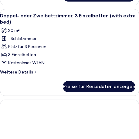
Doppel-
oder
Alle
Minibar, Zimmersafe, Schreibtisch, V
9
-
Doppel- oder Zweibettzimmer, 3 Einzelbetten (with extra
Fotos
Zweibettzimmer
bed)
für
20 m²
Doppel-
1 Schlafzimmer
oder
Platz für 3 Personen
Zweibettzimmer,
3 Einzelbetten
3 Einzelbetten
(with
Kostenloses WLAN
extra
Weitere
Weitere Details
bed)
Details
anzeigen
für
Preise für Reisedaten anzeigen
Doppel-
oder
Zweibettzimmer,
3 Einzelbetten
(with
extra
bed)