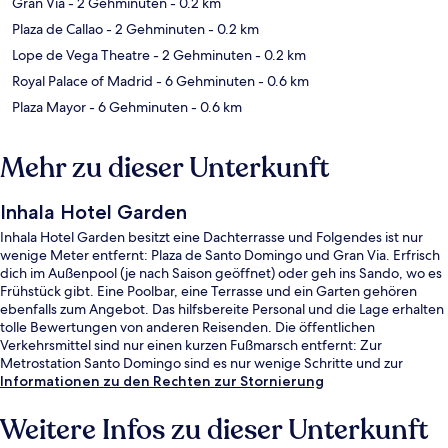
Gran Via
- 2 Gehminuten
- 0.2 km
Plaza de Callao
- 2 Gehminuten
- 0.2 km
Lope de Vega Theatre
- 2 Gehminuten
- 0.2 km
Royal Palace of Madrid
- 6 Gehminuten
- 0.6 km
Plaza Mayor
- 6 Gehminuten
- 0.6 km
Mehr zu dieser Unterkunft
Inhala Hotel Garden
Inhala Hotel Garden besitzt eine Dachterrasse und Folgendes ist nur
wenige Meter entfernt: Plaza de Santo Domingo und Gran Via. Erfrisch
dich im Außenpool (je nach Saison geöffnet) oder geh ins Sando, wo es
Frühstück gibt. Eine Poolbar, eine Terrasse und ein Garten gehören
ebenfalls zum Angebot. Das hilfsbereite Personal und die Lage erhalten
tolle Bewertungen von anderen Reisenden. Die öffentlichen
Verkehrsmittel sind nur einen kurzen Fußmarsch entfernt: Zur
Metrostation Santo Domingo sind es nur wenige Schritte und zur
Metrostation Callao 3 Minuten.
Informationen zu den Rechten zur Stornierung
Weitere Infos zu dieser Unterkunft