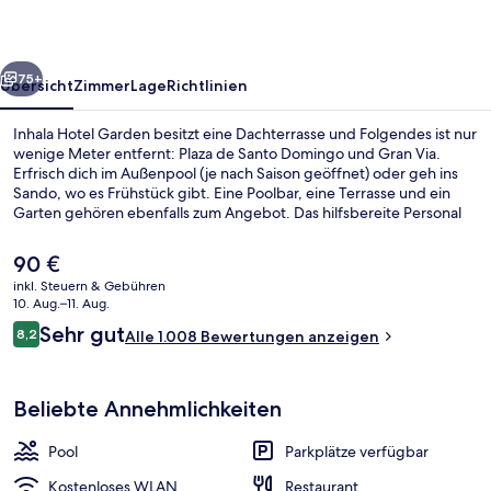
rück
Weiter
75+
Übersicht
Zimmer
Lage
Richtlinien
Inhala Hotel Garden besitzt eine Dachterrasse und Folgendes ist nur
wenige Meter entfernt: Plaza de Santo Domingo und Gran Via.
Erfrisch dich im Außenpool (je nach Saison geöffnet) oder geh ins
Sando, wo es Frühstück gibt. Eine Poolbar, eine Terrasse und ein
Garten gehören ebenfalls zum Angebot. Das hilfsbereite Personal
und die Lage erhalten tolle Bewertungen von anderen Reisenden.
Die öffentlichen Verkehrsmittel sind nur einen kurzen Fußmarsch
Der
90 €
entfernt: Zur Metrostation Santo Domingo sind es nur wenige
aktuelle
inkl. Steuern & Gebühren
Schritte und zur Metrostation Callao 3 Minuten.
Preis
10. Aug.–11. Aug.
Lobby
beträgt
Bewertungen
Sehr gut
8,2
Alle 1.008 Bewertungen anzeigen
90 €.
8,2 von 10.
Beliebte Annehmlichkeiten
Pool
Parkplätze verfügbar
Kostenloses WLAN
Restaurant