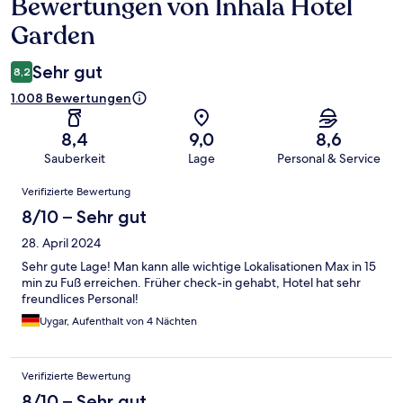
Bewertungen von Inhala Hotel
Bewertungen
Garden
Sehr gut
8,2
1.008 Bewertungen
8,4
9,0
8,6
Sauberkeit
Lage
Personal & Service
Bewertungen
Verifizierte Bewertung
8/10 – Sehr gut
28. April 2024
Sehr gute Lage! Man kann alle wichtige Lokalisationen Max in 15
min zu Fuß erreichen. Früher check-in gehabt, Hotel hat sehr
freundlices Personal!
Uygar, Aufenthalt von 4 Nächten
Verifizierte Bewertung
8/10 – Sehr gut