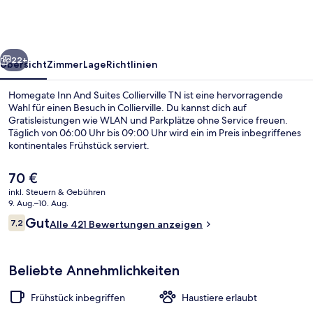
Suites
Collierville
TN
rück
Weiter
22+
Übersicht
Zimmer
Lage
Richtlinien
Homegate Inn And Suites Collierville TN ist eine hervorragende
Wahl für einen Besuch in Collierville. Du kannst dich auf
Gratisleistungen wie WLAN und Parkplätze ohne Service freuen.
Täglich von 06:00 Uhr bis 09:00 Uhr wird ein im Preis inbegriffenes
kontinentales Frühstück serviert.
Der
70 €
aktuelle
inkl. Steuern & Gebühren
Preis
9. Aug.–10. Aug.
Tägliches inbegriffenes kontinentales
beträgt
Bewertungen
Gut
7,2
Alle 421 Bewertungen anzeigen
70 €.
7,2 von 10.
Beliebte Annehmlichkeiten
Frühstück inbegriffen
Haustiere erlaubt