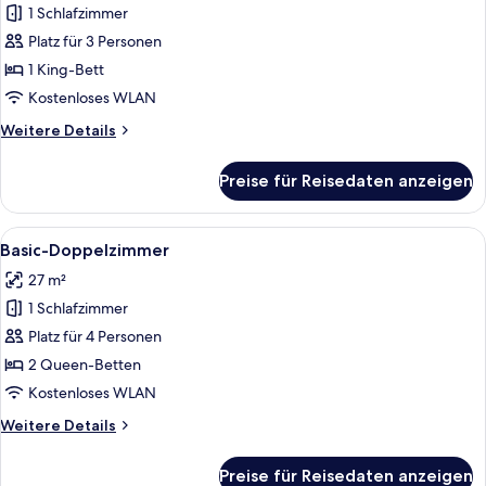
1 Schlafzimmer
Deluxe-
Studio
Platz für 3 Personen
anzeigen
1 King-Bett
Kostenloses WLAN
Weitere
Weitere Details
Details
für
Preise für Reisedaten anzeigen
Deluxe-
Studio
Alle
Hochwertige Bettwaren, Daunenbettde
4
Basic-Doppelzimmer
Fotos
27 m²
für
1 Schlafzimmer
Basic-
Doppelzimmer
Platz für 4 Personen
anzeigen
2 Queen-Betten
Kostenloses WLAN
Weitere
Weitere Details
Details
für
Preise für Reisedaten anzeigen
Basic-