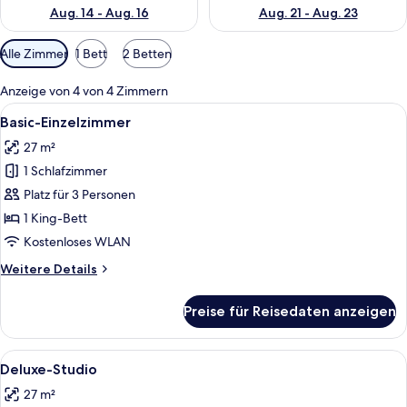
Aug. 14 - Aug. 16
Aug. 21 - Aug. 23
Verfügbare
Alle Zimmer
1 Bett
2 Betten
Filter
für
Anzeige von 4 von 4 Zimmern
Zimmer
Alle
Ein Hotelzimmer mit einem großen Bet
5
Basic-Einzelzimmer
Fotos
27 m²
für
1 Schlafzimmer
Basic-
Einzelzimmer
Platz für 3 Personen
anzeigen
1 King-Bett
Kostenloses WLAN
Weitere
Weitere Details
Details
für
Preise für Reisedaten anzeigen
Basic-
Einzelzimmer
Alle
Ein Hotelzimmer mit Bett, Schreibtisc
5
Deluxe-Studio
Fotos
27 m²
für