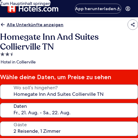
Zum Hauptinhalt springen
App herunterladen
Alle Unterkünfte anzeigen
Homegate Inn And Suites
Collierville TN
2.5-
Sterne-
Hotel in Collierville
Unterkunft
Wähle deine Daten, um Preise zu sehen
Wo soll’s hingehen?
Daten
Gäste