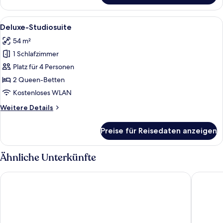
Doppelzimmer
Alle
Ein Hotelzimmer mit zwei Betten, ein
5
Deluxe-Studiosuite
Fotos
54 m²
für
1 Schlafzimmer
Deluxe-
Studiosuite
Platz für 4 Personen
anzeigen
2 Queen-Betten
Kostenloses WLAN
Weitere
Weitere Details
Details
für
Preise für Reisedaten anzeigen
Deluxe-
Studiosuite
Ähnliche Unterkünfte
Hometown Place Olive Branch
Quality 