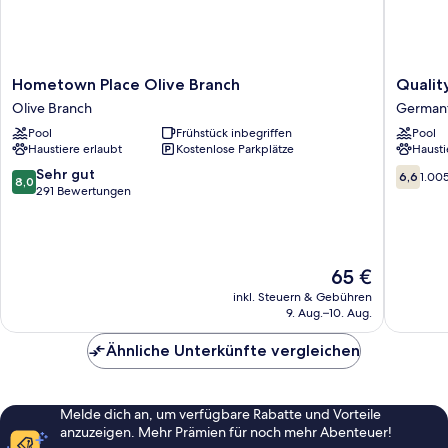
Hometown
Quality
Hometown Place Olive Branch
Qualit
Place
Inn
Olive Branch
German
Olive
&
Pool
Frühstück inbegriffen
Pool
Branch
Suites
Haustiere erlaubt
Kostenlose Parkplätze
Hausti
Olive
German
Branch
North
8.0
6.6
Sehr gut
6,6
1.00
8,0
German
von
von
291 Bewertungen
10,
10,
Sehr
1.005
gut,
Bewert
291
Der
65 €
Bewertungen
Preis
inkl. Steuern & Gebühren
beträgt
9. Aug.–10. Aug.
65 €
Ähnliche Unterkünfte vergleichen
Melde dich an, um verfügbare Rabatte und Vorteile
anzuzeigen. Mehr Prämien für noch mehr Abenteuer!