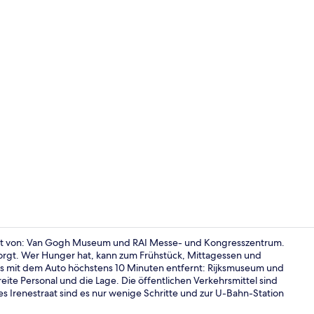
Ausstattung
rnt von: Van Gogh Museum und RAI Messe- und Kongresszentrum.
esorgt. Wer Hunger hat, kann zum Frühstück, Mittagessen und
 mit dem Auto höchstens 10 Minuten entfernt: Rijksmuseum und
Blick von de
ite Personal und die Lage. Die öffentlichen Verkehrsmittel sind
es Irenestraat sind es nur wenige Schritte und zur U-Bahn-Station