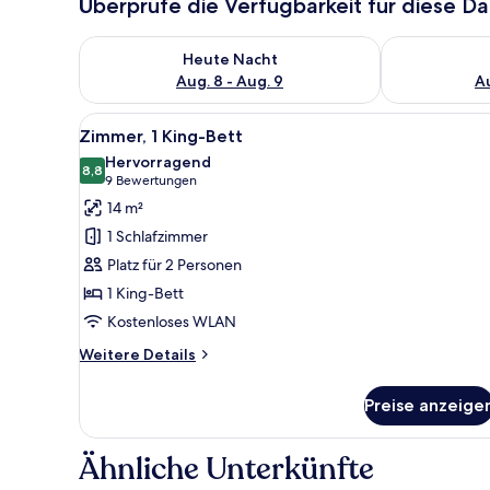
Überprüfe die Verfügbarkeit für diese D
Überprüfe die Verfügbarkeit für heute Nacht, Aug. 8
Überprüfe die
Heute Nacht
Aug. 8 - Aug. 9
Au
Alle
Ein Hotelzimmer mit einem Bet
11
Zimmer, 1 King-Bett
Fotos
Hervorragend
für
8,8
8,8 von 10
(9
9 Bewertungen
Zimmer,
Bewertungen)
14 m²
1 King-
1 Schlafzimmer
Bett
Platz für 2 Personen
anzeigen
1 King-Bett
Kostenloses WLAN
Weitere
Weitere Details
Details
für
Preise anzeige
Zimmer,
1 King-
Bett
Ähnliche Unterkünfte