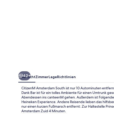
42+
Übersicht
Zimmer
Lage
Richtlinien
CitizenM Amsterdam South ist nur 10 Autominuten entfe
Dank Bar ist für ein tolles Ambiente für einen Umtrunk g
Abendessen ins canteenM gehen. Außerdem ist Folgendes
Heineken Experience. Andere Reisende lieben das hilfsbere
nur einen kurzen Fußmarsch entfernt: Zur Haltestelle Prins
Amsterdam Zuid 4 Minuten.