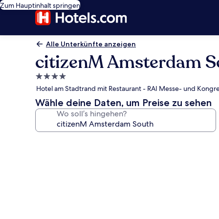
Zum Hauptinhalt springen
Alle Unterkünfte anzeigen
citizenM Amsterdam S
4.0-
Sterne-
Hotel am Stadtrand mit Restaurant - RAI Messe- und Kongr
Unterkunft
Wähle deine Daten, um Preise zu sehen
Wo soll’s hingehen?
Fotogalerie
von
citizenM
Amsterdam
South