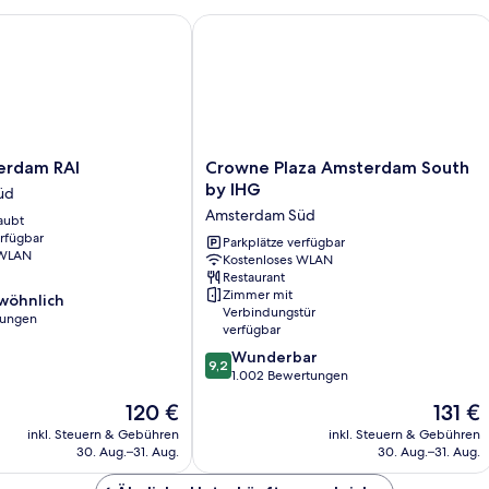
Floor)
dam RAI
Crowne Plaza Amsterdam South by I
Crowne
erdam RAI
Crowne Plaza Amsterdam South
Plaza
by IHG
üd
Amsterdam
Amsterdam Süd
aubt
South
erfügbar
by
Parkplätze verfügbar
 WLAN
Kostenloses WLAN
IHG
Restaurant
Amsterdam
Zimmer mit
wöhnlich
Süd
Verbindungstür
tungen
verfügbar
9.2
Wunderbar
ich,
9,2
von
1.002 Bewertungen
10,
Der
Der
120 €
131 €
Wunderbar,
Preis
Preis
1.002
inkl. Steuern & Gebühren
inkl. Steuern & Gebühren
beträgt
beträgt
30. Aug.–31. Aug.
30. Aug.–31. Aug.
Bewertungen
120 €
131 €