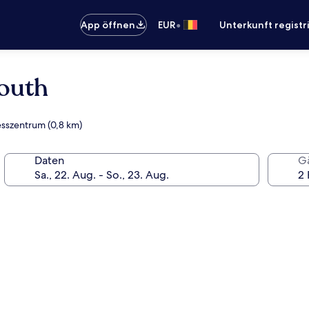
•
App öffnen
EUR
Unterkunft registr
outh
esszentrum (0,8 km)
Daten
G