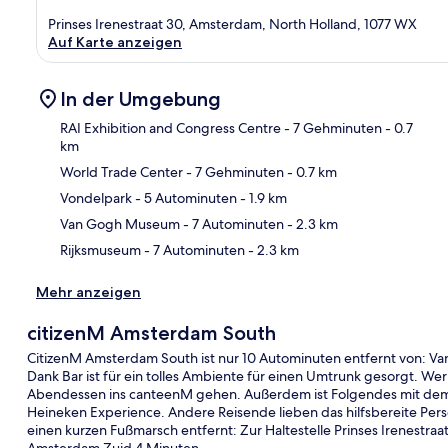
Prinses Irenestraat 30, Amsterdam, North Holland, 1077 WX
Auf Karte anzeigen
In der Umgebung
RAI Exhibition and Congress Centre
- 7 Gehminuten
- 0.7
km
World Trade Center
- 7 Gehminuten
- 0.7 km
Kar
Vondelpark
- 5 Autominuten
- 1.9 km
Van Gogh Museum
- 7 Autominuten
- 2.3 km
Rijksmuseum
- 7 Autominuten
- 2.3 km
Mehr anzeigen
citizenM Amsterdam South
CitizenM Amsterdam South ist nur 10 Autominuten entfernt von:
Dank Bar ist für ein tolles Ambiente für einen Umtrunk gesorgt. W
Abendessen ins canteenM gehen. Außerdem ist Folgendes mit dem
Heineken Experience. Andere Reisende lieben das hilfsbereite Perso
einen kurzen Fußmarsch entfernt: Zur Haltestelle Prinses Irenestraa
Amsterdam Zuid 4 Minuten.