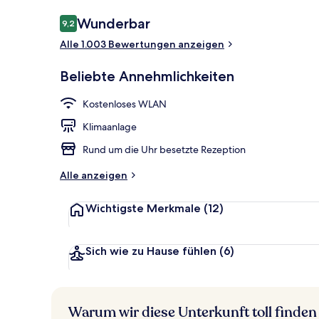
Bewertungen
Wunderbar
9,2
9,2 von 10.
Alle 1.003 Bewertungen anzeigen
Tägliches Fr
Beliebte Annehmlichkeiten
Kostenloses WLAN
Klimaanlage
Rund um die Uhr besetzte Rezeption
Alle anzeigen
Wichtigste Merkmale
(12)
Sich wie zu Hause fühlen
(6)
Warum wir diese Unterkunft toll finden