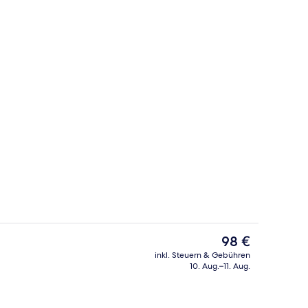
 der Unterkunft
Blick von der Unterkunft
Der
98 €
aktuelle
inkl. Steuern & Gebühren
Preis
10. Aug.–11. Aug.
r Unterkunft
Lobby-Lounge
beträgt
98 €.