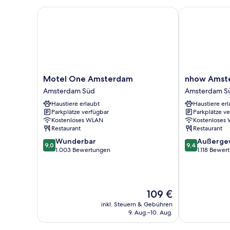
Motel One Amsterdam
nhow Amster
Motel
nhow
Motel One Amsterdam
nhow Amst
One
Amsterdam
Amsterdam Süd
Amsterdam S
Amsterdam
RAI
Haustiere erlaubt
Haustiere erl
Amsterdam
Amsterdam
Parkplätze verfügbar
Parkplätze v
Süd
Süd
Kostenloses WLAN
Kostenloses
Restaurant
Restaurant
9.0
9.4
Wunderbar
Außerge
9,0
9,4
von
von
1.003 Bewertungen
1.118 Bewer
10,
10,
Wunderbar,
Außergewöhnl
1.003
1.118
Bewertungen
Bewertungen
Der
109 €
Preis
inkl. Steuern & Gebühren
beträgt
9. Aug.–10. Aug.
109 €