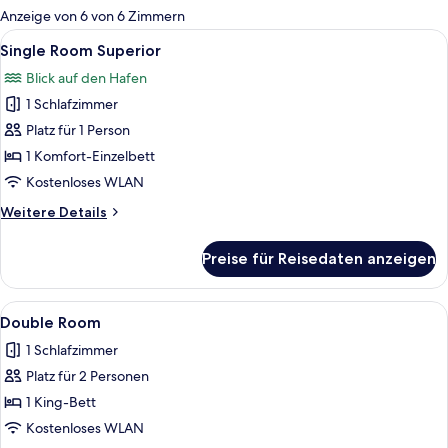
für
Anzeige von 6 von 6 Zimmern
Zimmer
Alle
Ein ordentlich bezogenes Bett mit we
2
Single Room Superior
Fotos
Blick auf den Hafen
für
1 Schlafzimmer
Single
Room
Platz für 1 Person
Superior
1 Komfort-Einzelbett
anzeigen
Kostenloses WLAN
Weitere
Weitere Details
Details
für
Preise für Reisedaten anzeigen
Single
Room
Superior
Alle
Ein ordentlich bezogenes Bett mit Kop
6
Double Room
Fotos
1 Schlafzimmer
für
Platz für 2 Personen
Double
Room
1 King-Bett
anzeigen
Kostenloses WLAN