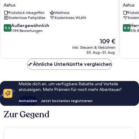
Seaside
Briggen
Aahus
Aahus
Aahus
i
Frühstück inbegriffen
Wellness
Frühst
Åhus
Kostenlose Parkplätze
Kostenloses WLAN
Koste
Aahus
9.4
8.8
Außergewöhnlich
Her
9,4
8,8
von
von
1.199 Bewertungen
376 
10,
10,
Der
109 €
Außergewöhnlich,
Hervorr
Preis
1.199
376
inkl. Steuern & Gebühren
beträgt
30. Aug.–31. Aug.
Bewertungen
Bewert
109 €
Ähnliche Unterkünfte vergleichen
Melde dich an, um verfügbare Rabatte und Vorteile
anzuzeigen. Mehr Prämien für noch mehr Abenteuer!
Anmelden
Jetzt kostenlos registrieren
Zur Gegend