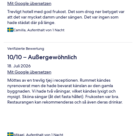
Mit Google übersetzen
Trevligt hotell med god frukost. Det som drog ner betyget var
att det var mycket damm under sängen. Det var ingen som
hade städat där på länge.
Camilla, Aufenthalt von 1 Nacht
Verifizierte Bewertung
10/10 – Außergewöhnlich
18. Juli 2026
Mit Google übersetzen
Möttes av en trevlig tjej i receptionen. Rummet kändes
nyrenoverat men de hade bevarat känslan av den gamla
byggnaden. Vi hade två våningar, vilket kändes lyxigt och
mysigt. Sköna sängar (åt det fasta hållet). Frukosten var bra.
Restaurangen kan rekommenderas och så även deras drinkar.
Väldigt trevligt ställe.
Mikael, Aufenthalt von 1 Nacht