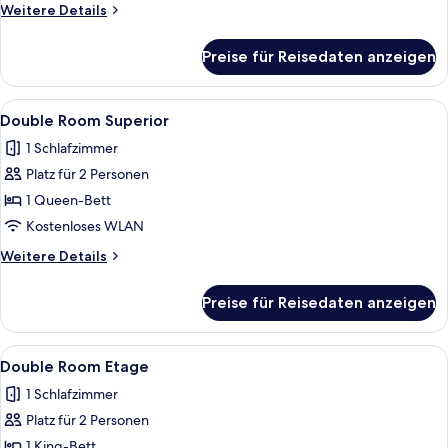
Weitere
Weitere Details
Details
für
Preise für Reisedaten anzeigen
Double
Room
Alle
Ein Hotelzimmer mit einem großen Bet
14
Double Room Superior
Fotos
1 Schlafzimmer
für
Platz für 2 Personen
Double
Room
1 Queen-Bett
Superior
Kostenloses WLAN
anzeigen
Weitere
Weitere Details
Details
für
Preise für Reisedaten anzeigen
Double
Room
Superior
Alle
Ein Zimmer mit einem Bett, einem Schr
4
Double Room Etage
Fotos
1 Schlafzimmer
für
Platz für 2 Personen
Double
Room
1 King-Bett