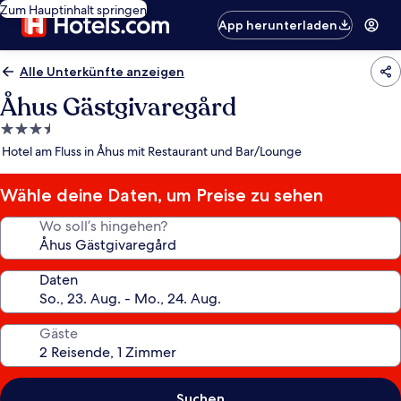
Zum Hauptinhalt springen
App herunterladen
Alle Unterkünfte anzeigen
Åhus Gästgivaregård
3.5-
Sterne-
Hotel am Fluss in Åhus mit Restaurant und Bar/Lounge
Unterkunft
Wähle deine Daten, um Preise zu sehen
Wo soll’s hingehen?
Daten
Gäste
Suchen