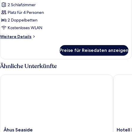
Fotos
2 Schlafzimmer
für
Platz für 4 Personen
Penthouse
anzeigen
2 Doppelbetten
Kostenloses WLAN
Weitere
Weitere Details
Details
für
Preise für Reisedaten anzeigen
Penthouse
Ähnliche Unterkünfte
Åhus Seaside
Hotell B
Åhus
Hotell
Åhus Seaside
Hotell