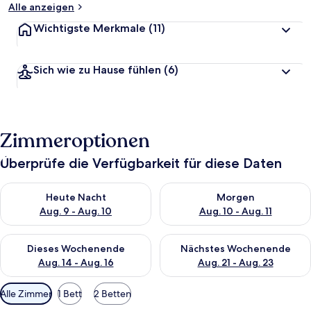
Alle anzeigen
Wichtigste Merkmale
(11)
Sich wie zu Hause fühlen
(6)
Zimmeroptionen
Überprüfe die Verfügbarkeit für diese Daten
Überprüfe die Verfügbarkeit für heute Nacht, Aug. 9 - Aug. 10
Überprüfe die Verfügbarkeit fü
Heute Nacht
Morgen
Aug. 9 - Aug. 10
Aug. 10 - Aug. 11
Überprüfe die Verfügbarkeit für dieses Wochenende, Aug. 14 -
Überprüfe die Verfügbarkeit f
Dieses Wochenende
Nächstes Wochenende
Aug. 14 - Aug. 16
Aug. 21 - Aug. 23
Verfügbare
Alle Zimmer
1 Bett
2 Betten
Filter