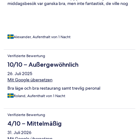
middagsbesök var ganska bra, men inte fantastisk, de ville nog
mer än vad jag själv tyckte. Det var inte så jättemycket folk då
det var söndagskväll men ändå lite rörig serveringspersonal som
inte riktigt visste vad den andre gjorde, men glada o trevliga iaf.
Att tre olika personer serverar en ensam gäst känns inte
jätteproffsigt.
Alexander, Aufenthalt von 1 Nacht
Verifizierte Bewertung
10/10 – Außergewöhnlich
26. Juli 2025
Mit Google übersetzen
Bra läge och bra restaurang samt trevlig peronal
Roland, Aufenthalt von 1 Nacht
Verifizierte Bewertung
4/10 – Mittelmäßig
31. Juli 2026
Mit Google übersetzen