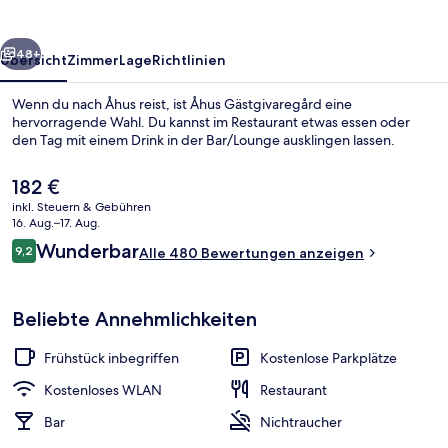
rück
Weiter
48+
Übersicht
Zimmer
Lage
Richtlinien
Wenn du nach Åhus reist, ist Åhus Gästgivaregård eine
hervorragende Wahl. Du kannst im Restaurant etwas essen oder
den Tag mit einem Drink in der Bar/Lounge ausklingen lassen.
Der
182 €
aktuelle
inkl. Steuern & Gebühren
Preis
16. Aug.–17. Aug.
beträgt
Bewertungen
Wunderbar
9,2
Alle 480 Bewertungen anzeigen
182 €.
9,2 von 10.
Außenbereich
Beliebte Annehmlichkeiten
Frühstück inbegriffen
Kostenlose Parkplätze
Kostenloses WLAN
Restaurant
Bar
Nichtraucher