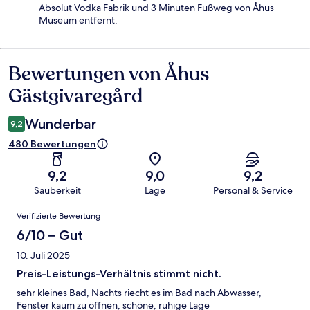
Absolut Vodka Fabrik und 3 Minuten Fußweg von Åhus
Museum entfernt.
Bewertungen von Åhus
Bewertungen
Gästgivaregård
Wunderbar
9,2
480 Bewertungen
9,2
9,0
9,2
Sauberkeit
Lage
Personal & Service
Bewertungen
Verifizierte Bewertung
6/10 – Gut
10. Juli 2025
Preis-Leistungs-Verhältnis stimmt nicht.
sehr kleines Bad, Nachts riecht es im Bad nach Abwasser,
Fenster kaum zu öffnen, schöne, ruhige Lage