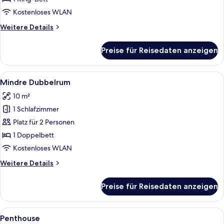
Etage
Kostenloses WLAN
anzeigen
Weitere
Weitere Details
Details
für
Preise für Reisedaten anzeigen
Double
Room
Etage
Alle
Ein Hotelzimmer mit einem Holzkopfen
4
Mindre Dubbelrum
Fotos
10 m²
für
1 Schlafzimmer
Mindre
Dubbelrum
Platz für 2 Personen
anzeigen
1 Doppelbett
Kostenloses WLAN
Weitere
Weitere Details
Details
für
Preise für Reisedaten anzeigen
Mindre
Dubbelrum
Alle
Ein modernes Interieur mit Essbereich
6
Penthouse