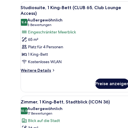
(Club
Alle
Ein Hotelzimmer mit einem Hol
36,
5
Studiosuite, 1 King-Bett (CLUB 65, Club Lounge
Fotos
with
Access)
Club
für
Außergewöhnlich
Lounge
9,4
Studiosuite,
9,4 von 10
(3
3 Bewertungen
Access)
1 King-
Bewertungen)
Eingeschränkter Meerblick
Bett
65 m²
(CLUB
Platz für 4 Personen
65,
1 King-Bett
Club
Kostenloses WLAN
Lounge
Access)
Weitere
Weitere Details
Details
anzeigen
für
Preise anzeige
Studiosuite,
1 King-
Bett
Alle
Hochwertige Bettwaren, Daune
5
(CLUB
Zimmer, 1 King-Bett, Stadtblick (ICON 36)
Fotos
65,
Außergewöhnlich
Club
für
10,0
10,0 von 10
(17
17 Bewertungen
Lounge
Zimmer,
Bewertungen)
Blick auf die Stadt
Access)
1 King-
36 m²