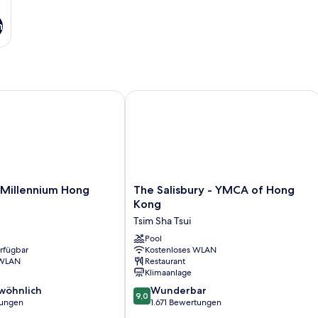
n
llennium Hong Kong Hotel
The Salisbury - YMCA of Hong Kong
The
Millennium Hong
The Salisbury - YMCA of Hong
Salisbury
Kong
-
Tsim Sha Tsui
YMCA
of
Pool
erfügbar
Kostenloses WLAN
Hong
 WLAN
Restaurant
Kong
Klimaanlage
Tsim
9.0
wöhnlich
Sha
Wunderbar
9,0
von
tungen
Tsui
1.671 Bewertungen
10,