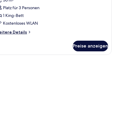
ett
ce)
Platz für 3 Personen
ICON
1 King-Bett
6,
Kostenloses WLAN
rtial
arbour
itere
itere Details
iew)
tails
r
nzeigen
Preise anzeigen
mmer,
King-
tt
 die Stadt.
CON
,
rtial
rbour
ew)