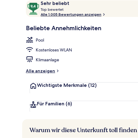
Bewertungen
9,4
Sehr beliebt
Hochwertige 
T
von
Top bewertet
o
Alle 1.005 Bewertungen anzeigen
10,
p
Sehr
Beliebte Annehmlichkeiten
beliebt
b
e
Pool
w
e
Kostenloses WLAN
r
t
Klimaanlage
e
t
Alle anzeigen
Wichtigste Merkmale
(12)
Für Familien
(6)
Warum wir diese Unterkunft toll finden