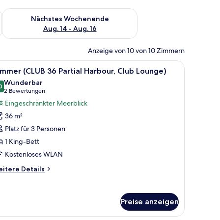
es Wochenende, Aug. 7 - Aug. 9.
Überprüfe die Verfügbarkeit für nächstes Wochenende, Aug. 1
Nächstes Wochenende
Aug. 14 - Aug. 16
Anzeige von 10 von 10 Zimmern
m Schreibtisch und einem großen Fenster mit Blick auf die Stadt.
le
Ein modernes Hotelzimmer mit einem großen Be
6
mmer (CLUB 36 Partial Harbour, Club Lounge)
otos
Wunderbar
ür
0
9,0 von 10
(2
2 Bewertungen
immer
Bewertungen)
Eingeschränkter Meerblick
CLUB
36 m²
6
Platz für 3 Personen
rtial
1 King-Bett
arbour,
Kostenloses WLAN
lub
ounge)
itere
itere Details
nzeigen
tails
r
immer
Preise anzeigen
LUB