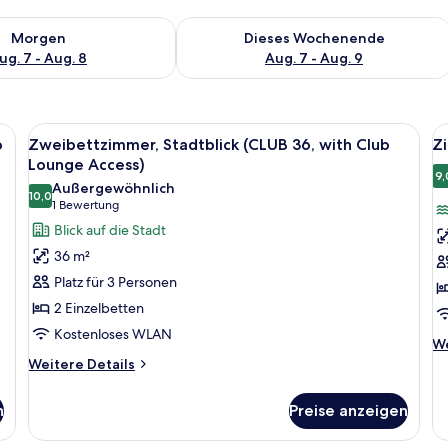
 - Aug. 7.
 Verfügbarkeit für morgen, Aug. 7 - Aug. 8.
Überprüfe die Verfügbarkeit für dies
Morgen
Dieses Wochenende
ug. 7 - Aug. 8
Aug. 7 - Aug. 9
nbettdecken, kostenlose Minibar, Zimmersafe
Alle
Ein Hotelzimmer mit zwei Betten, eine
Al
7
b
Zweibettzimmer, Stadtblick (CLUB 36, with Club
Zi
Fotos
F
Lounge Access)
für
f
9,
Außergewöhnlich
10,0
Zweibettzimmer,
Z
10,0 von 10
(1
1 Bewertung
Stadtblick
(
Bewertung)
Blick auf die Stadt
(CLUB
3
36 m²
36,
Pa
Platz für 3 Personen
with
H
2 Einzelbetten
Club
C
Kostenloses WLAN
Lounge
L
We
We
Access)
a
De
Weitere
Weitere Details
fü
Details
anzeigen
Z
für
n
Preise anzeigen
(C
Zweibettzimmer,
36
Stadtblick