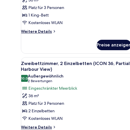
Bett,
Platz für 3 Personen
Stadtblick
1 King-Bett
(ICON
Kostenloses WLAN
36)
anzeigen
Weitere
Weitere Details
Details
für
Preise anzeige
Zimmer,
1 King-
Bett,
Alle
Ein Hotelzimmer mit einem groß
6
Stadtblick
Zweibettzimmer, 2 Einzelbetten (ICON 36, Partial
Fotos
(ICON
Harbour View)
36)
für
Außergewöhnlich
10,0
Zweibettzimmer,
10,0 von 10
(2
2 Bewertungen
2 Einzelbetten
Bewertungen)
Eingeschränkter Meerblick
(ICON
36 m²
36,
Platz für 3 Personen
Partial
2 Einzelbetten
Harbour
Kostenloses WLAN
View)
anzeigen
Weitere
Weitere Details