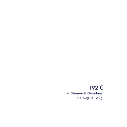
Lobby-Lounge
Video
Der
192 €
aktuelle
inkl. Steuern & Gebühren
Preis
30. Aug.–31. Aug.
ch
3 Restaurants; Frühstück, Mittagesse
beträgt
192 €.