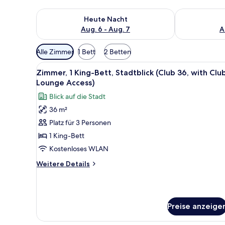
Überprüfe die Verfügbarkeit für heute Nacht, Aug. 6
Überprüfe die
Heute Nacht
Aug. 6 - Aug. 7
A
Verfügbare
Alle Zimmer
1 Bett
2 Betten
Filter
Alle
Hochwertige Bettwaren, Daune
für
6
Zimmer, 1 King-Bett, Stadtblick (Club 36, with Clu
Fotos
Zimmer
Lounge Access)
für
Blick auf die Stadt
Zimmer,
36 m²
1 King-
Platz für 3 Personen
Bett,
Stadtblick
1 King-Bett
(Club
Kostenloses WLAN
36,
Weitere
Weitere Details
with
Details
Club
für
Zimmer,
Lounge
1 King-
Access)
Preise anzeige
Bett,
anzeigen
Stadtblick