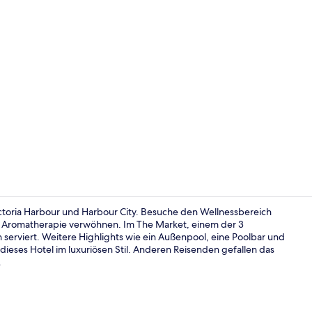
Influencer-
ctoria Harbour und Harbour City. Besuche den Wellnessbereich
r Aromatherapie verwöhnen. Im The Market, einem der 3
serviert. Weitere Highlights wie ein Außenpool, eine Poolbar und
Außenberei
dieses Hotel im luxuriösen Stil. Anderen Reisenden gefallen das
.