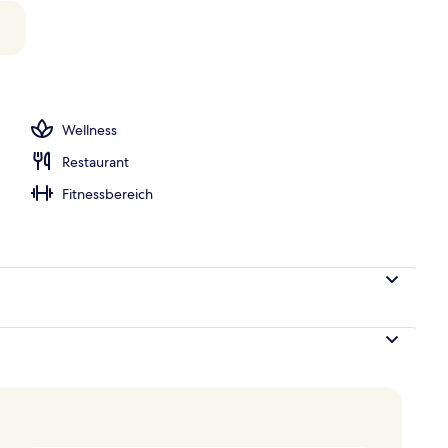
Bettwaren, Daunenbettdecken, kostenlose Minibar, Zimmersafe
Wellness
Restaurant
Fitnessbereich