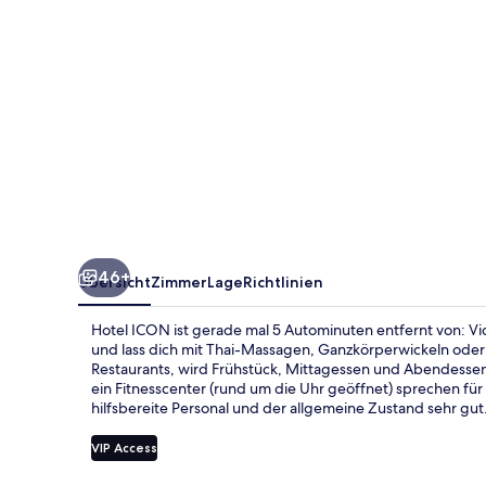
46+
Übersicht
Zimmer
Lage
Richtlinien
Hotel ICON ist gerade mal 5 Autominuten entfernt von: Vi
und lass dich mit Thai-Massagen, Ganzkörperwickeln ode
Restaurants, wird Frühstück, Mittagessen und Abendessen 
ein Fitnesscenter (rund um die Uhr geöffnet) sprechen für 
hilfsbereite Personal und der allgemeine Zustand sehr gut
VIP Access