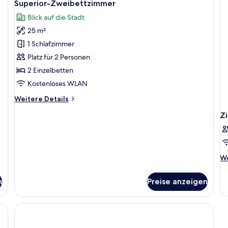
5
Superior-Zweibettzimmer
Fotos
Blick auf die Stadt
für
25 m²
Superior-
Zweibettzimmer
1 Schlafzimmer
anzeigen
Platz für 2 Personen
2 Einzelbetten
Kostenloses WLAN
Weitere
Weitere Details
Details
Z
für
Superior-
Zweibettzimmer
We
We
De
fü
n
Preise anzeigen
Z