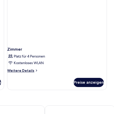
Zimmer
Platz für 4 Personen
Kostenloses WLAN
Weitere
Weitere Details
Details
für
n
Preise anzeigen
Zimmer
u Hosur Road Hotel
Sarovar Portico Outer Ring Road Ben