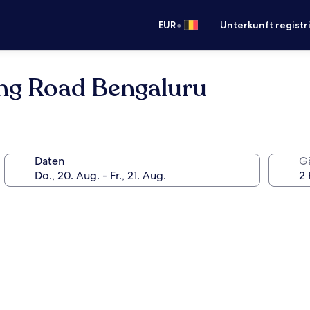
•
EUR
Unterkunft registr
ing Road Bengaluru
Daten
G