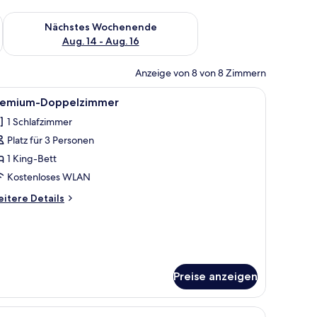
es Wochenende, Aug. 7 - Aug. 9.
Überprüfe die Verfügbarkeit für nächstes Wochenende, Aug. 1
Nächstes Wochenende
Aug. 14 - Aug. 16
Anzeige von 8 von 8 Zimmern
Holz.
, einem Schreibtisch mit Stuhl, einem kleinen Tisch mit Blumenvase und ei
le
Ein modernes Hotelzimmer mit einer durch ei
4
remium-Doppelzimmer
otos
1 Schlafzimmer
ür
Platz für 3 Personen
remium-
oppelzimmer
1 King-Bett
nzeigen
Kostenloses WLAN
itere
itere Details
tails
r
emium-
ppelzimmer
Preise anzeigen
und einer Minibar.
s mit einem Kissen und einem Nachttisch.