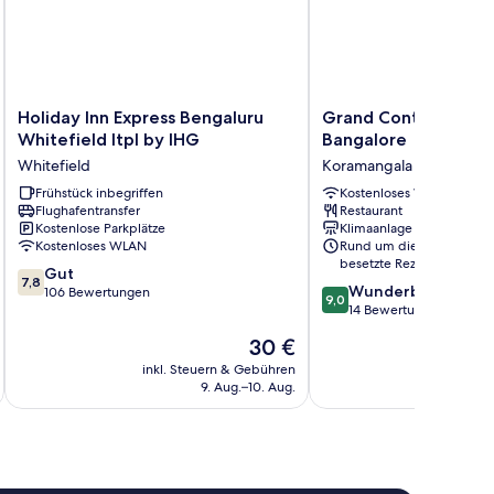
Holiday
Grand
Holiday Inn Express Bengaluru
Grand Continent Ko
Inn
Continent
Whitefield Itpl by IHG
Bangalore
Express
Koramangala,
Whitefield
Koramangala
Bengaluru
Bangalore
Whitefield
Frühstück inbegriffen
Koramangala
Kostenloses WLAN
Flughafentransfer
Restaurant
Itpl
Kostenlose Parkplätze
Klimaanlage
by
Kostenloses WLAN
Rund um die Uhr
IHG
besetzte Rezeption
7.8
Whitefield
Gut
7,8
9.0
Wunderbar
von
106 Bewertungen
9,0
von
14 Bewertungen
10,
10,
Gut,
Der
30 €
Wunderbar,
106
Preis
14
inkl. Steuern & Gebühren
inkl. S
Bewertungen
beträgt
9. Aug.–10. Aug.
Bewertungen
30 €