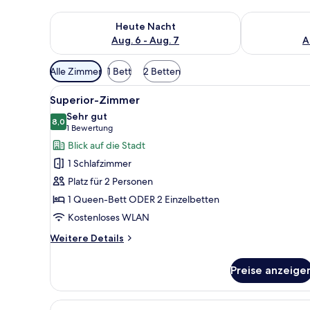
Überprüfe die Verfügbarkeit für heute Nacht, Aug. 6
Überprüfe die
Heute Nacht
Aug. 6 - Aug. 7
A
Verfügbare
Alle Zimmer
1 Bett
2 Betten
Filter
Alle
Ein Hotelzimmer mit zwei Bett
für
4
Superior-Zimmer
Fotos
Zimmer
Sehr gut
für
8,0
8,0 von 10
(1
1 Bewertung
Superior-
Bewertung)
Blick auf die Stadt
Zimmer
1 Schlafzimmer
anzeigen
Platz für 2 Personen
1 Queen-Bett ODER 2 Einzelbetten
Kostenloses WLAN
Weitere
Weitere Details
Details
für
Preise anzeige
Superior-
Zimmer
Alle
Ein Hotelzimmer mit einem groß