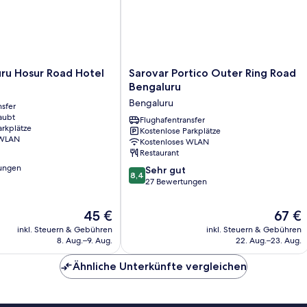
Sarovar
uru Hosur Road Hotel
Sarovar Portico Outer Ring Road
Portico
Bengaluru
Outer
Bengaluru
nsfer
Ring
aubt
Road
Flughafentransfer
arkplätze
Kostenlose Parkplätze
Bengaluru
 WLAN
Kostenloses WLAN
Bengaluru
Restaurant
ungen
8.4
Sehr gut
8,4
von
27 Bewertungen
10,
Sehr
Der
Der
45 €
67 €
gut,
Preis
Preis
inkl. Steuern & Gebühren
inkl. Steuern & Gebühren
27
beträgt
beträgt
8. Aug.–9. Aug.
22. Aug.–23. Aug.
Bewertungen
45 €
67 €
Ähnliche Unterkünfte vergleichen