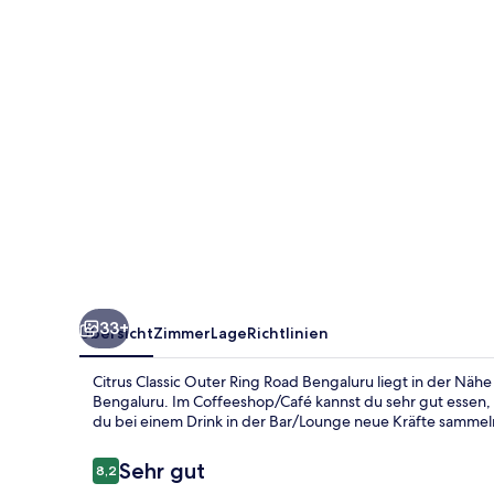
Road
Bengaluru
33+
Übersicht
Zimmer
Lage
Richtlinien
Citrus Classic Outer Ring Road Bengaluru liegt in der Näh
Bengaluru. Im Coffeeshop/Café kannst du sehr gut essen,
du bei einem Drink in der Bar/Lounge neue Kräfte sammel
Bewertungen
Sehr gut
8,2
8,2 von 10.