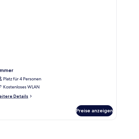
immer
Platz für 4 Personen
Kostenloses WLAN
itere
itere Details
tails
r
Preise anzeigen
immer