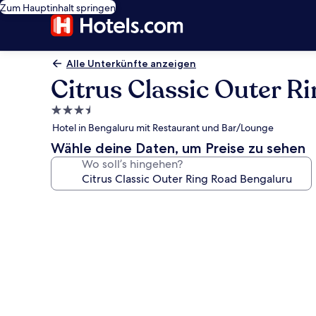
Zum Hauptinhalt springen
Alle Unterkünfte anzeigen
Citrus Classic Outer R
3.5-
Sterne-
Hotel in Bengaluru mit Restaurant und Bar/Lounge
Unterkunft
Wähle deine Daten, um Preise zu sehen
Wo soll’s hingehen?
Fotogalerie
von
Citrus
Classic
Outer
Ring