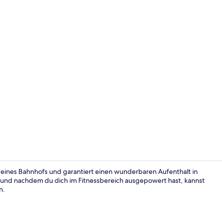
Minibar, Zim
e eines Bahnhofs und garantiert einen wunderbaren Aufenthalt in
 und nachdem du dich im Fitnessbereich ausgepowert hast, kannst
n.
Speisen