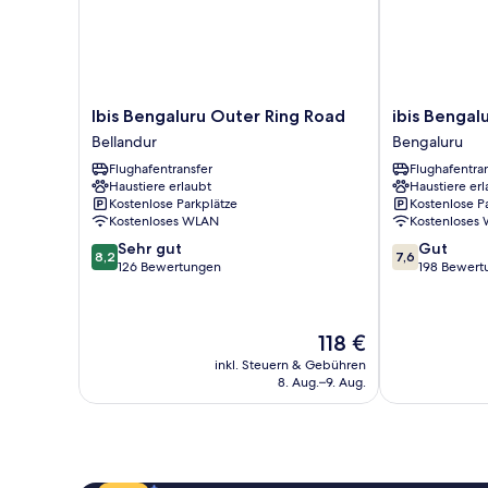
Ibis
ibis
Ibis Bengaluru Outer Ring Road
ibis Bengal
Bengaluru
Bengaluru
Bellandur
Bengaluru
Outer
Hosur
Flughafentransfer
Flughafentra
Ring
Road
Haustiere erlaubt
Haustiere erl
Road
Hotel
Kostenlose Parkplätze
Kostenlose P
Bellandur
Bengaluru
Kostenloses WLAN
Kostenloses
8.2
7.6
Sehr gut
Gut
8,2
7,6
von
von
126 Bewertungen
198 Bewert
10,
10,
Sehr
Gut,
gut,
198
Der
118 €
126
Bewertungen
Preis
Bewertungen
inkl. Steuern & Gebühren
beträgt
8. Aug.–9. Aug.
118 €