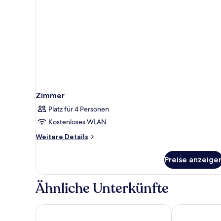
Zimmer
Platz für 4 Personen
Kostenloses WLAN
Weitere
Weitere Details
Details
für
Preise anzeige
Zimmer
Ähnliche Unterkünfte
Ibis Bengaluru Outer Ring Road
ibis Bengalur