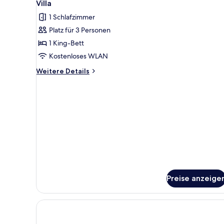
4
Villa
Fotos
1 Schlafzimmer
für
Platz für 3 Personen
Villa
anzeigen
1 King-Bett
Kostenloses WLAN
Weitere
Weitere Details
Details
für
Villa
Preise anzeige