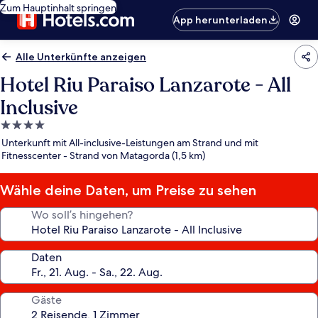
Zum Hauptinhalt springen
App herunterladen
Alle Unterkünfte anzeigen
Hotel Riu Paraiso Lanzarote - All
Inclusive
4.0-
Sterne-
Unterkunft mit All-inclusive-Leistungen am Strand und mit
Unterkunft
Fitnesscenter - Strand von Matagorda (1,5 km)
Wähle deine Daten, um Preise zu sehen
Wo soll’s hingehen?
Daten
Gäste