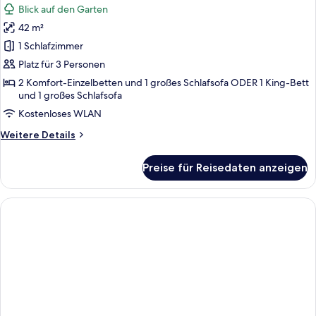
Blick auf den Garten
für
42 m²
Suite,
Balkon,
1 Schlafzimmer
Gartenblick
Platz für 3 Personen
anzeigen
2 Komfort-Einzelbetten und 1 großes Schlafsofa ODER 1 King-Bett
und 1 großes Schlafsofa
Kostenloses WLAN
Weitere
Weitere Details
Details
für
Preise für Reisedaten anzeigen
Suite,
Balkon,
Gartenblick