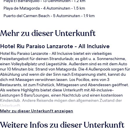
Playa El Barranquillo
- 13 Gehminuten
- 1.2 km
Playa de Matagorda
- 4 Autominuten
- 1.5 km
Puerto del Carmen Beach
- 5 Autominuten
- 1.9 km
Mehr zu dieser Unterkunft
Hotel Riu Paraiso Lanzarote - All Inclusive
Hotel Riu Paraiso Lanzarote - All Inclusive bietet ein vielseitiges
Freizeitangebot für deinen Strandurlaub; es gibt u. a. Sonnenschirme,
einen Volleyballplatz und Liegestühle. Außerdem sind es mit dem Auto
nur 10 Minuten bis: Strand von Matagorda. Die 4 Außenpools sorgen für
Abkühlung und wenn dir der Sinn nach Entspannung steht, kannst du
dich mit Massagen verwöhnen lassen. Los Pocillos, eins von 3
Restaurants, ist zum Frühstück, Mittagessen und Abendessen geöffnet.
Als weitere Highlights bietet diese Unterkunft mit All-inclusive-
Leistungen 5 Bars/Lounges, einen Nachtclub und einen kostenlosen
Kinderclub. Andere Reisende mögen den allgemeinen Zustand der
Unterkunft.
Mehr zu dieser Unterkunft anzeigen
Weitere Infos zu dieser Unterkunft