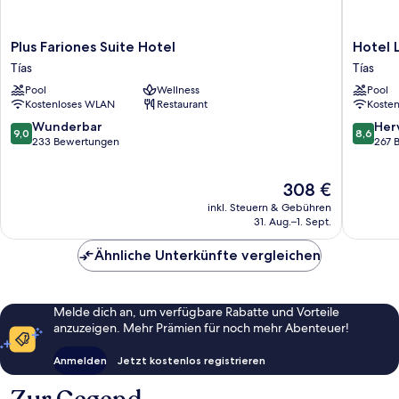
Plus
Hotel
Plus Fariones Suite Hotel
Hotel 
Fariones
Lanzaro
Tías
Tías
Suite
Village
Pool
Wellness
Pool
Hotel
Tías
Kostenloses WLAN
Restaurant
Koste
Tías
9.0
8.6
Wunderbar
Her
9,0
8,6
von
von
233 Bewertungen
267 
10,
10,
Wunderbar,
Hervorr
Der
308 €
233
267
Preis
Bewertungen
Bewert
inkl. Steuern & Gebühren
beträgt
31. Aug.–1. Sept.
308 €
Ähnliche Unterkünfte vergleichen
Melde dich an, um verfügbare Rabatte und Vorteile
anzuzeigen. Mehr Prämien für noch mehr Abenteuer!
Anmelden
Jetzt kostenlos registrieren