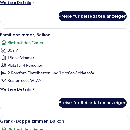
Weitere
Weitere Details
Details
für
Preise für Reisedaten anzeigen
Doppelzimmer,
Balkon,
Meerblick
Alle
Ein Hotelzimmer mit einem großen Bet
5
Familienzimmer, Balkon
Fotos
Blick auf den Garten
für
36 m²
Familienzimmer,
Balkon
1 Schlafzimmer
anzeigen
Platz für 4 Personen
2 Komfort-Einzelbetten und 1 großes Schlafsofa
Kostenloses WLAN
Weitere
Weitere Details
Details
für
Preise für Reisedaten anzeigen
Familienzimmer,
Balkon
Alle
Ein Hotelzimmer mit einem großen Bett
5
Grand-Doppelzimmer, Balkon
Fotos
Blick auf den Garten