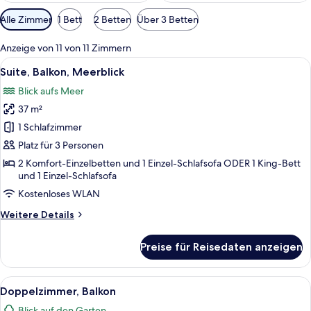
Verfügbare
Alle Zimmer
1 Bett
2 Betten
Über 3 Betten
Filter
für
Anzeige von 11 von 11 Zimmern
Zimmer
Alle
Ein Hotelzimmer mit einem Bett, eine
5
Suite, Balkon, Meerblick
Fotos
Blick aufs Meer
für
37 m²
Suite,
Balkon,
1 Schlafzimmer
Meerblick
Platz für 3 Personen
anzeigen
2 Komfort-Einzelbetten und 1 Einzel-Schlafsofa ODER 1 King-Bett
und 1 Einzel-Schlafsofa
Kostenloses WLAN
Weitere
Weitere Details
Details
für
Preise für Reisedaten anzeigen
Suite,
Balkon,
Meerblick
Alle
Ein Hotelzimmer mit Bett, Fernseher, 
5
Doppelzimmer, Balkon
Fotos
Blick auf den Garten