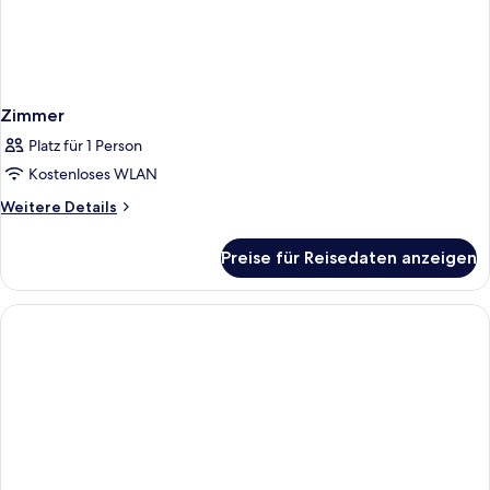
Zimmer
Platz für 1 Person
Kostenloses WLAN
Weitere
Weitere Details
Details
für
Preise für Reisedaten anzeigen
Zimmer