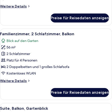
Weitere
Weitere Details
Details
für
Preise für Reisedaten anzeigen
Einzelzimmer,
Balkon,
Meerblick
Alle
Ein Hotelzimmer mit einem großen Bet
6
Familienzimmer, 2 Schlafzimmer, Balkon
Fotos
Blick auf den Garten
für
56 m²
Familienzimmer,
2 Schlafzimmer,
2 Schlafzimmer
Balkon
Platz für 4 Personen
anzeigen
2 Doppelbetten und 1 großes Schlafsofa
Kostenloses WLAN
Weitere
Weitere Details
Details
für
Preise für Reisedaten anzeigen
Familienzimmer,
2 Schlafzimmer,
Balkon
Alle
Ein modernes Hotelzimmer mit einem g
5
Suite, Balkon, Gartenblick
Fotos