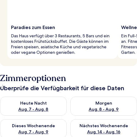
Paradies zum Essen
Wellne
Das Haus verfügt über 3 Restaurants, 5 Bars und ein
Ein Ful
kostenloses Frühstücksbuffet. Die Gäste können im
an. Fitn
Freien speisen, asiatische Küche und vegetarische
Fitness
oder vegane Optionen genießen.
Garten.
Zimmeroptionen
Überprüfe die Verfügbarkeit für diese Daten
Überprüfe die Verfügbarkeit für heute Nacht, Aug. 7 - Aug. 8.
Überprüfe die Verfügbarkeit f
Heute Nacht
Morgen
Aug. 7 - Aug. 8
Aug. 8 - Aug. 9
Überprüfe die Verfügbarkeit für dieses Wochenende, Aug. 7 - 
Überprüfe die Verfügbarkeit f
Dieses Wochenende
Nächstes Wochenende
Aug. 7 - Aug. 9
Aug. 14 - Aug. 16