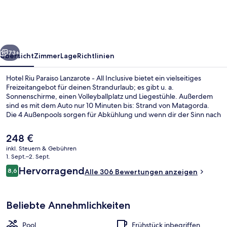
Lanzarote
-
All
rück
Weiter
Inclusive
73+
Übersicht
Zimmer
Lage
Richtlinien
Hotel Riu Paraiso Lanzarote - All Inclusive bietet ein vielseitiges
Freizeitangebot für deinen Strandurlaub; es gibt u. a.
Sonnenschirme, einen Volleyballplatz und Liegestühle. Außerdem
sind es mit dem Auto nur 10 Minuten bis: Strand von Matagorda.
Die 4 Außenpools sorgen für Abkühlung und wenn dir der Sinn nach
Entspannung steht, kannst du dich mit Massagen verwöhnen
lassen. Los Pocillos, eins von 3 Restaurants, ist zum Frühstück,
Der
248 €
Mittagessen und Abendessen geöffnet. Als weitere Highlights
aktuelle
inkl. Steuern & Gebühren
bietet diese Unterkunft mit All-inclusive-Leistungen 5
Preis
1. Sept.–2. Sept.
Bars/Lounges, einen Nachtclub und einen kostenlosen Kinderclub.
4 Außenpools, Sonnenschirme, Lieges
beträgt
Bewertungen
Andere Reisende mögen den allgemeinen Zustand der Unterkunft.
Hervorragend
8,6
Alle 306 Bewertungen anzeigen
248 €.
8,6 von 10.
Beliebte Annehmlichkeiten
Pool
Frühstück inbegriffen