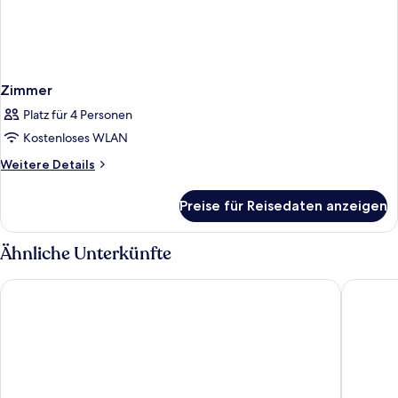
Zimmer
Platz für 4 Personen
Kostenloses WLAN
Weitere
Weitere Details
Details
für
Preise für Reisedaten anzeigen
Zimmer
Ähnliche Unterkünfte
Plus Fariones Suite Hotel
Hotel La