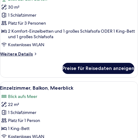
für
30 m²
Grand-
Doppelzimmer,
1 Schlafzimmer
Balkon
Platz für 3 Personen
anzeigen
2 Komfort-Einzelbetten und 1 großes Schlafsofa ODER 1 King-Bett
und 1 großes Schlafsofa
Kostenloses WLAN
Weitere
Weitere Details
Details
für
Preise für Reisedaten anzeigen
Grand-
Doppelzimmer,
Balkon
Alle
Ein Hotelzimmer mit Bett, Fernseher, 
5
Einzelzimmer, Balkon, Meerblick
Fotos
Blick aufs Meer
für
22 m²
Einzelzimmer,
Balkon,
1 Schlafzimmer
Meerblick
Platz für 1 Person
anzeigen
1 King-Bett
Kostenloses WLAN