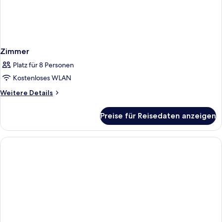
Zimmer
Platz für 8 Personen
Kostenloses WLAN
Weitere
Weitere Details
Details
für
Preise für Reisedaten anzeigen
Zimmer