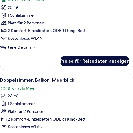
für
25 m²
Doppelzimmer,
Balkon
1 Schlafzimmer
anzeigen
Platz für 2 Personen
2 Komfort-Einzelbetten ODER 1 King-Bett
Kostenloses WLAN
Weitere
Weitere Details
Details
für
Preise für Reisedaten anzeigen
Doppelzimmer,
Balkon
Alle
Ein Hotelzimmer mit Bett, Schreibtisc
5
Doppelzimmer, Balkon, Meerblick
Fotos
Blick aufs Meer
für
23 m²
Doppelzimmer,
Balkon,
1 Schlafzimmer
Meerblick
Platz für 2 Personen
anzeigen
2 Komfort-Einzelbetten ODER 1 King-Bett
Kostenloses WLAN