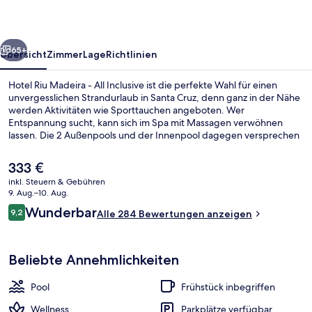
All
Inclusive
rück
Weiter
65+
Übersicht
Zimmer
Lage
Richtlinien
Hotel Riu Madeira - All Inclusive ist die perfekte Wahl für einen
unvergesslichen Strandurlaub in Santa Cruz, denn ganz in der Nähe
werden Aktivitäten wie Sporttauchen angeboten. Wer
Entspannung sucht, kann sich im Spa mit Massagen verwöhnen
lassen. Die 2 Außenpools und der Innenpool dagegen versprechen
Badespaß pur. Das Gastronomieangebot umfasst 2 Restaurants und
4 Bars/Lounges. Zu den weiteren Annehmlichkeiten dieses Hotels
Der
333 €
mit All-inclusive-Leistungen gehören Fitnessmöglichkeiten, ein
aktuelle
inkl. Steuern & Gebühren
Kinderbecken und eine Terrasse. Andere Reisende haben viel
Preis
9. Aug.–10. Aug.
Gutes über das hilfsbereite Personal zu berichten.
Innenpool, 2 Außenpools, Sonnenschi
beträgt
Bewertungen
Wunderbar
9,2
Alle 284 Bewertungen anzeigen
333 €.
9,2 von 10.
Beliebte Annehmlichkeiten
Pool
Frühstück inbegriffen
Wellness
Parkplätze verfügbar