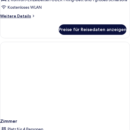
Kostenloses WLAN
Weitere
Weitere Details
Details
für
Preise für Reisedaten anzeigen
Doppelzimmer,
Balkon,
Meerblick
Zimmer
Platz für 4 Personen