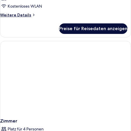
Kostenloses WLAN
Weitere
Weitere Details
Details
für
Preise für Reisedaten anzeigen
Zimmer
Zimmer
Platz für 4 Personen