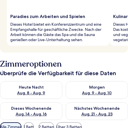
Paradies zum Arbeiten und Spielen
Kulina
Dieses Hotel bietet ein Konferenzzentrum und eine
Dieses H
Empfangshalle für geschäftliche Zwecke. Nach der
Das kos
Arbeit können die Gäste das Spa und die Sauna
und veg
genießen oder Live-Unterhaltung sehen.
vegetari
Zimmeroptionen
Überprüfe die Verfügbarkeit für diese Daten
Überprüfe die Verfügbarkeit für heute Nacht, Aug. 8 - Aug. 9.
Überprüfe die Verfügbarkeit f
Heute Nacht
Morgen
Aug. 8 - Aug. 9
Aug. 9 - Aug. 10
Überprüfe die Verfügbarkeit für dieses Wochenende, Aug. 14 -
Überprüfe die Verfügbarkeit f
Dieses Wochenende
Nächstes Wochenende
Aug. 14 - Aug. 16
Aug. 21 - Aug. 23
Verfügbare
Alle Zimmer
1 Bett
2 Betten
Über 3 Betten