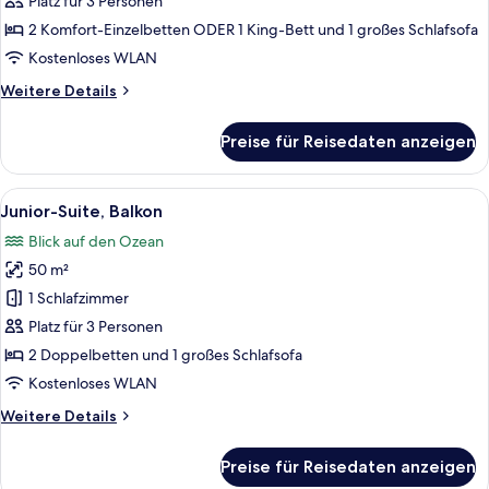
Doppelzimmer,
Platz für 3 Personen
Balkon
2 Komfort-Einzelbetten ODER 1 King-Bett und 1 großes Schlafsofa
anzeigen
Kostenloses WLAN
Weitere
Weitere Details
Details
für
Preise für Reisedaten anzeigen
Standard-
Doppelzimmer,
Balkon
Alle
Ein Hotelzimmer mit Bett, Schreibtisc
5
Junior-Suite, Balkon
Fotos
Blick auf den Ozean
für
50 m²
Junior-
Suite,
1 Schlafzimmer
Balkon
Platz für 3 Personen
anzeigen
2 Doppelbetten und 1 großes Schlafsofa
Kostenloses WLAN
Weitere
Weitere Details
Details
für
Preise für Reisedaten anzeigen
Junior-