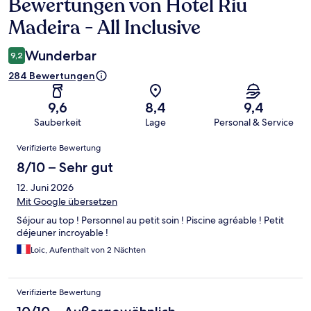
Bewertungen von Hotel Riu
Bewertungen
Madeira - All Inclusive
Wunderbar
9,2
284 Bewertungen
9,6
8,4
9,4
Sauberkeit
Lage
Personal & Service
Bewertungen
Verifizierte Bewertung
8/10 – Sehr gut
12. Juni 2026
Mit Google übersetzen
Séjour au top ! Personnel au petit soin ! Piscine agréable ! Petit
déjeuner incroyable !
Loic, Aufenthalt von 2 Nächten
Verifizierte Bewertung