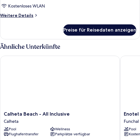
Kostenloses WLAN
Weitere
Weitere Details
Details
für
Preise für Reisedaten anzeigen
Zimmer
Ähnliche Unterkünfte
Calheta Beach - All Inclusive
Enotel Li
Calheta
Enotel
Calheta Beach - All Inclusive
Enotel 
Beach
Lido
Calheta
Funchal
-
–
Pool
Wellness
Pool
All
All
Flughafentransfer
Parkplätze verfügbar
Kosten
Inclusive
Inclusiv