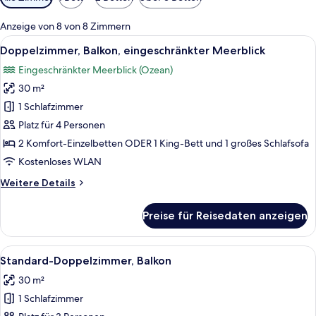
Filter
für
Anzeige von 8 von 8 Zimmern
Zimmer
Alle
Ein Balkon mit Blick auf den Ozean, e
5
Doppelzimmer, Balkon, eingeschränkter Meerblick
Fotos
Eingeschränkter Meerblick (Ozean)
für
30 m²
Doppelzimmer,
Balkon,
1 Schlafzimmer
eingeschränkter
Platz für 4 Personen
Meerblick
2 Komfort-Einzelbetten ODER 1 King-Bett und 1 großes Schlafsofa
anzeigen
Kostenloses WLAN
Weitere
Weitere Details
Details
für
Preise für Reisedaten anzeigen
Doppelzimmer,
Balkon,
eingeschränkter
Alle
Ein Hotelzimmer mit einem großen Bett
5
Meerblick
Standard-Doppelzimmer, Balkon
Fotos
30 m²
für
1 Schlafzimmer
Standard-