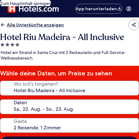
Zum Hauptinhalt springen
App herunterladen
Alle Unterkünfte anzeigen
Hotel Riu Madeira - All Inclusive
4.0-
Sterne-
Hotel am Strand in Santa Cruz mit 2 Restaurants und Full-Service-
Unterkunft
Wellnessbereich
Wähle deine Daten, um Preise zu sehen
Wo soll’s hingehen?
Daten
Gäste