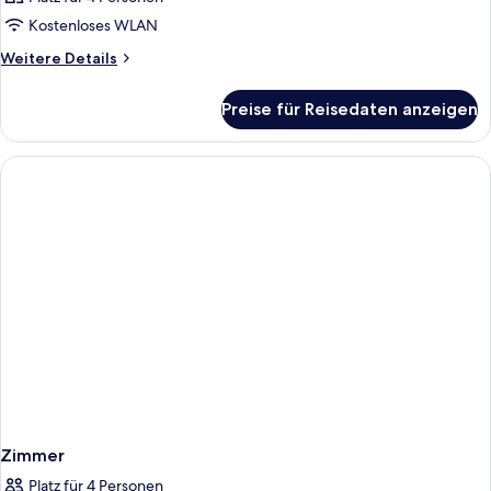
Kostenloses WLAN
Weitere
Weitere Details
Details
für
Preise für Reisedaten anzeigen
Zimmer
Zimmer
Platz für 4 Personen