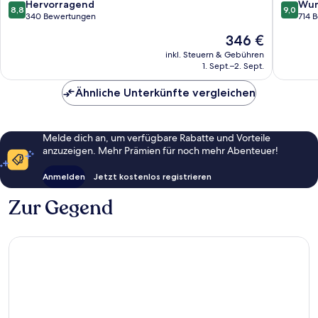
Calheta
Funchal
8.8
9.0
Hervorragend
Wun
8,8
9,0
von
von
340 Bewertungen
714 
10,
10,
Der
346 €
Hervorragend,
Wunder
Preis
340
714
inkl. Steuern & Gebühren
beträgt
1. Sept.–2. Sept.
Bewertungen
Bewert
346 €
Ähnliche Unterkünfte vergleichen
Melde dich an, um verfügbare Rabatte und Vorteile
anzuzeigen. Mehr Prämien für noch mehr Abenteuer!
Anmelden
Jetzt kostenlos registrieren
Zur Gegend