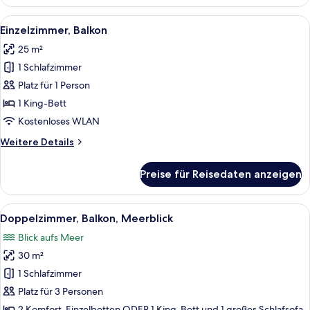
Suite,
Balkon
Alle
Ein Hotelzimmer mit einem großen Bett
5
Einzelzimmer, Balkon
Fotos
25 m²
für
1 Schlafzimmer
Einzelzimmer,
Balkon
Platz für 1 Person
anzeigen
1 King-Bett
Kostenloses WLAN
Weitere
Weitere Details
Details
für
Preise für Reisedaten anzeigen
Einzelzimmer,
Balkon
Alle
Ein Hotelzimmer mit einem großen Bett
5
Doppelzimmer, Balkon, Meerblick
Fotos
Blick aufs Meer
für
30 m²
Doppelzimmer,
Balkon,
1 Schlafzimmer
Meerblick
Platz für 3 Personen
anzeigen
2 Komfort-Einzelbetten ODER 1 King-Bett und 1 großes Schlafsofa