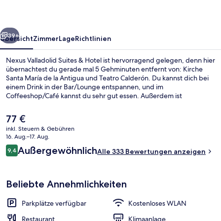
Hotel
rück
Weiter
39+
Übersicht
Zimmer
Lage
Richtlinien
Nexus Valladolid Suites & Hotel ist hervorragend gelegen, denn hier
übernachtest du gerade mal 5 Gehminuten entfernt von: Kirche
Santa María de la Antigua und Teatro Calderón. Du kannst dich bei
einem Drink in der Bar/Lounge entspannen, und im
Coffeeshop/Café kannst du sehr gut essen. Außerdem ist
Folgendes zu Fuß höchstens 10 Minuten entfernt: Hospital Clínico
Universitario de Valladolid und Plaza Mayor.
Der
77 €
aktuelle
inkl. Steuern & Gebühren
Preis
16. Aug.–17. Aug.
Bettwäsche aus ägyptischer Baumwoll
beträgt
Bewertungen
Außergewöhnlich
9,4
Alle 333 Bewertungen anzeigen
77 €.
9,4 von 10.
Beliebte Annehmlichkeiten
Parkplätze verfügbar
Kostenloses WLAN
Restaurant
Klimaanlage