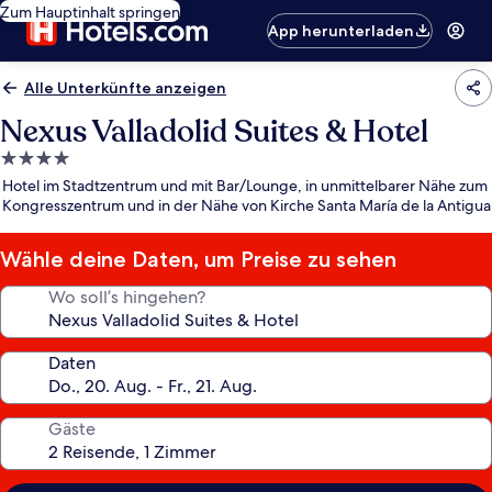
Zum Hauptinhalt springen
App herunterladen
Alle Unterkünfte anzeigen
Nexus Valladolid Suites & Hotel
4.0-
Sterne-
Hotel im Stadtzentrum und mit Bar/Lounge, in unmittelbarer Nähe zum
Unterkunft
Kongresszentrum und in der Nähe von Kirche Santa María de la Antigua
Wähle deine Daten, um Preise zu sehen
Wo soll’s hingehen?
Daten
Gäste