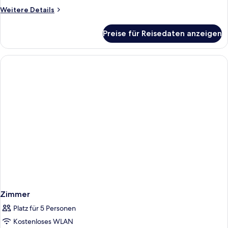
Weitere
Weitere Details
Details
für
Preise für Reisedaten anzeigen
Zimmer
Zimmer
Platz für 5 Personen
Kostenloses WLAN