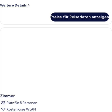
Weitere
Weitere Details
Details
für
Preise für Reisedaten anzeigen
Zimmer
Zimmer
Platz für 5 Personen
Kostenloses WLAN