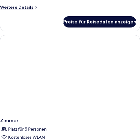
anzeigen
Weitere
Weitere Details
Details
für
Preise für Reisedaten anzeigen
Deluxe-
Suite,
Küche
Zimmer
Platz für 5 Personen
Kostenloses WLAN