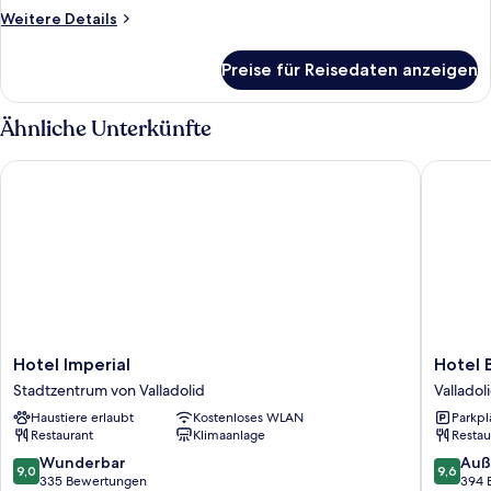
Weitere
Weitere Details
Details
für
Preise für Reisedaten anzeigen
Zimmer
Ähnliche Unterkünfte
Hotel Imperial
Hotel Bo
Hotel
Hotel
Hotel Imperial
Hotel 
Imperial
Boutiqu
Stadtzentrum von Valladolid
Valladol
Stadtzentrum
Gareus
Haustiere erlaubt
Kostenloses WLAN
Parkpl
von
Valladol
Restaurant
Klimaanlage
Restau
Valladolid
9.0
9.6
Wunderbar
Auß
9,0
9,6
von
von
335 Bewertungen
394 