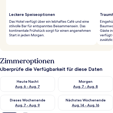
Leckere Speiseoptionen
Traumh
Das Hotel verfügt über ein lebhaftes Café und eine
Eingehül
stilvolle Bar für entspanntes Beisammensein. Das
Baumwol
kontinentale Frühstück sorgt für einen angenehmen
Gäste i
Start in jeden Morgen.
verfügt 
zusätzli
Zimmeroptionen
Überprüfe die Verfügbarkeit für diese Daten
Überprüfe die Verfügbarkeit für heute Nacht, Aug. 6 - Aug. 7.
Überprüfe die Verfügbarkeit f
Heute Nacht
Morgen
Aug. 6 - Aug. 7
Aug. 7 - Aug. 8
Überprüfe die Verfügbarkeit für dieses Wochenende, Aug. 7 - 
Überprüfe die Verfügbarkeit f
Dieses Wochenende
Nächstes Wochenende
Aug. 7 - Aug. 9
Aug. 14 - Aug. 16