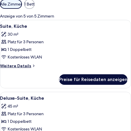
Verfügbare
Alle Zimmer
1 Bett
Filter
für
Anzeige von 5 von 5 Zimmern
Zimmer
Alle
Eine moderne Küche mit Edelstahlgerät
8
Suite, Küche
Fotos
30 m²
für
Platz für 3 Personen
Suite,
Küche
1 Doppelbett
anzeigen
Kostenloses WLAN
Weitere
Weitere Details
Details
für
Preise für Reisedaten anzeigen
Suite,
Küche
Alle
Ein modernes Wohnzimmer mit einer C
12
Deluxe-Suite, Küche
Fotos
45 m²
für
Platz für 3 Personen
Deluxe-
Suite,
1 Doppelbett
Küche
Kostenloses WLAN