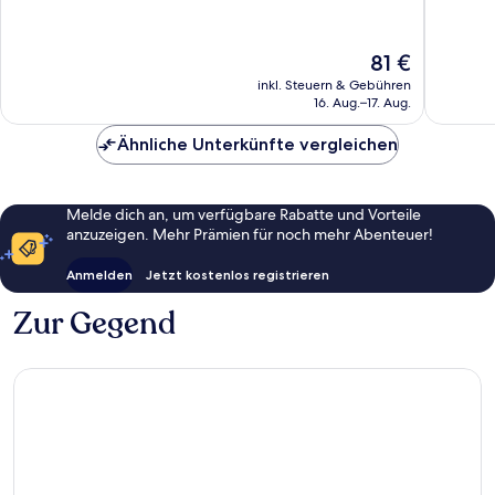
10,
10,
Wunderbar,
Außerge
335
394
Der
81 €
Bewertungen
Bewert
Preis
inkl. Steuern & Gebühren
beträgt
16. Aug.–17. Aug.
81 €
Ähnliche Unterkünfte vergleichen
Melde dich an, um verfügbare Rabatte und Vorteile
anzuzeigen. Mehr Prämien für noch mehr Abenteuer!
Anmelden
Jetzt kostenlos registrieren
Zur Gegend