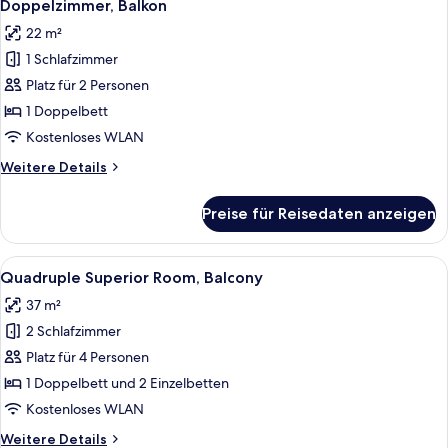
8
Doppelzimmer, Balkon
Fotos
22 m²
für
1 Schlafzimmer
Doppelzimmer,
Balkon
Platz für 2 Personen
anzeigen
1 Doppelbett
Kostenloses WLAN
Weitere
Weitere Details
Details
für
Preise für Reisedaten anzeigen
Doppelzimmer,
Balkon
Alle
Ein modernes Schlafzimmer mit einem 
6
Quadruple Superior Room, Balcony
Fotos
37 m²
für
2 Schlafzimmer
Quadruple
Superior
Platz für 4 Personen
Room,
1 Doppelbett und 2 Einzelbetten
Balcony
Kostenloses WLAN
anzeigen
Weitere
Weitere Details