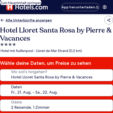
Zum Hauptinhalt springen
App herunterladen
Alle Unterkünfte anzeigen
Hotel Lloret Santa Rosa by Pierre &
Vacances
4.0-
Sterne-
Hotel mit Außenpool - Lloret de Mar Strand (0,2 km)
Unterkunft
Wähle deine Daten, um Preise zu sehen
Wo soll’s hingehen?
Daten
Gäste