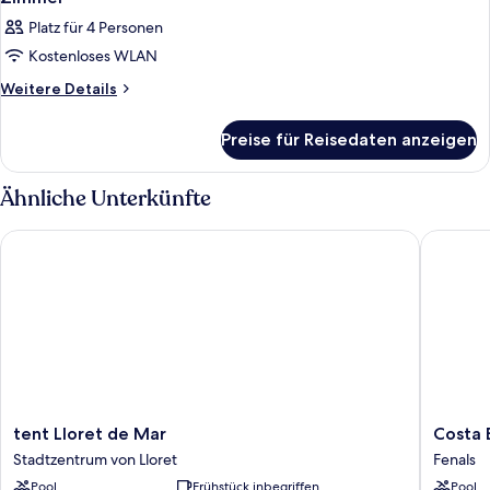
Platz für 4 Personen
Kostenloses WLAN
Weitere
Weitere Details
Details
für
Preise für Reisedaten anzeigen
Zimmer
Ähnliche Unterkünfte
tent Lloret de Mar
Costa En
tent
Costa
tent Lloret de Mar
Costa 
Lloret
Encanta
Stadtzentrum von Lloret
Fenals
de
Suites
Pool
Frühstück inbegriffen
Pool