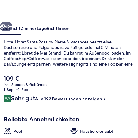
Rosa
by
Pierre
rück
Weiter
&
60+
Übersicht
Zimmer
Lage
Richtlinien
Vacances
Hotel Lloret Santa Rosa by Pierre & Vacances besitzt eine
Dachterrasse und Folgendes ist zu Fuß gerade mal 5 Minuten
entfernt: Lloret de Mar Strand. Du kannst im Außenpool baden, im
Coffeeshop/Café etwas essen oder dich bei einem Drink in der
Bar/Lounge entspannen. Weitere Highlights sind eine Poolbar, eine
Snackbar und eine Terrasse. Andere Reisende loben das hilfsbereite
Personal.
Der
109 €
aktuelle
inkl. Steuern & Gebühren
Preis
1. Sept.–2. Sept.
Außenbereich
beträgt
Bewertungen
Sehr gut
8,2
Alle 193 Bewertungen anzeigen
109 €.
8,2 von 10.
Beliebte Annehmlichkeiten
Pool
Haustiere erlaubt