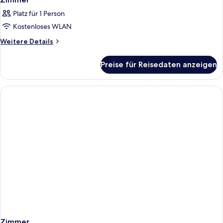
Platz für 1 Person
Kostenloses WLAN
Weitere
Weitere Details
Details
für
Preise für Reisedaten anzeigen
Zimmer
Zimmer