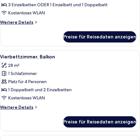
anzeigen
3 Einzelbetten ODER 1 Einzelbett und 1 Doppelbett
Kostenloses WLAN
Weitere
Weitere Details
Details
für
Preise für Reisedaten anzeigen
Dreibettzimmer,
Balkon
Alle
Ein Hotelzimmer mit zwei Betten, ein
6
Vierbettzimmer, Balkon
Fotos
28 m²
für
1 Schlafzimmer
Vierbettzimmer,
Balkon
Platz für 4 Personen
anzeigen
1 Doppelbett und 2 Einzelbetten
Kostenloses WLAN
Weitere
Weitere Details
Details
für
Preise für Reisedaten anzeigen
Vierbettzimmer,
Balkon
Alle
Ein Balkon mit Tisch und Stühlen, ei