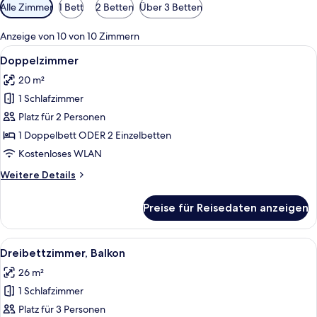
Verfügbare
Alle Zimmer
1 Bett
2 Betten
Über 3 Betten
Filter
für
Anzeige von 10 von 10 Zimmern
Zimmer
Alle
Ein Hotelzimmer mit Bett, Nachttisch, 
9
Doppelzimmer
Fotos
20 m²
für
1 Schlafzimmer
Doppelzimmer
anzeigen
Platz für 2 Personen
1 Doppelbett ODER 2 Einzelbetten
Kostenloses WLAN
Weitere
Weitere Details
Details
für
Preise für Reisedaten anzeigen
Doppelzimmer
Alle
Ein Hotelzimmer mit Bett, Nachttisch
6
Dreibettzimmer, Balkon
Fotos
26 m²
für
1 Schlafzimmer
Dreibettzimmer,
Balkon
Platz für 3 Personen