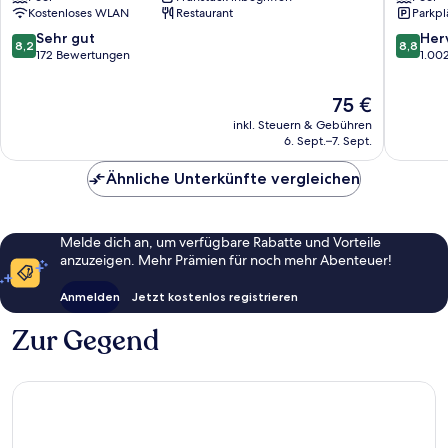
Mar
&
Kostenloses WLAN
Restaurant
Parkpl
Stadtzentrum
Resort
von
Fenals
8.2
8.8
Sehr gut
Her
8,2
8,8
Lloret
von
von
172 Bewertungen
1.00
10,
10,
Sehr
Hervorr
Der
75 €
gut,
1.002
Preis
inkl. Steuern & Gebühren
172
Bewert
beträgt
6. Sept.–7. Sept.
Bewertungen
75 €
Ähnliche Unterkünfte vergleichen
Melde dich an, um verfügbare Rabatte und Vorteile
anzuzeigen. Mehr Prämien für noch mehr Abenteuer!
Anmelden
Jetzt kostenlos registrieren
Zur Gegend