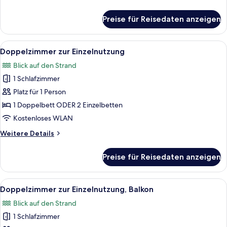
Details
für
Preise für Reisedaten anzeigen
Quadruple
Superior
Room,
Alle
Ein Hotelzimmer mit Bett, Nachttisch, 
8
Balcony
Doppelzimmer zur Einzelnutzung
Fotos
Blick auf den Strand
für
1 Schlafzimmer
Doppelzimmer
zur
Platz für 1 Person
Einzelnutzung
1 Doppelbett ODER 2 Einzelbetten
anzeigen
Kostenloses WLAN
Weitere
Weitere Details
Details
für
Preise für Reisedaten anzeigen
Doppelzimmer
zur
Einzelnutzung
Alle
Ein Balkon mit Tisch und Stühlen, ei
9
Doppelzimmer zur Einzelnutzung, Balkon
Fotos
Blick auf den Strand
für
1 Schlafzimmer
Doppelzimmer