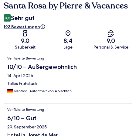
Santa Rosa by Pierre & Vacances
Sehr gut
8,2
193 Bewertungen
9,0
8,4
9,0
Sauberkeit
Lage
Personal & Service
Bewertungen
Verifizierte Bewertung
10/10 – Außergewöhnlich
14. April 2026
Tolles Frühstück
Manfred, Aufenthalt von 4 Nächten
Verifizierte Bewertung
6/10 – Gut
29. September 2025
Hotel in Lloret de Mar