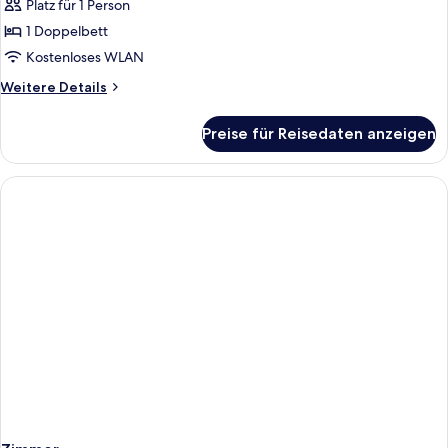
zur
Platz für 1 Person
Einzelnutzung,
1 Doppelbett
Balkon
Kostenloses WLAN
anzeigen
Weitere
Weitere Details
Details
für
Preise für Reisedaten anzeigen
Doppelzimmer
zur
Einzelnutzung,
Balkon