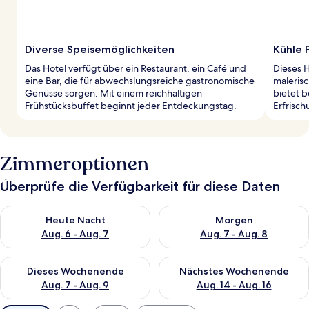
Diverse Speisemöglichkeiten
Kühle 
Das Hotel verfügt über ein Restaurant, ein Café und
Dieses 
eine Bar, die für abwechslungsreiche gastronomische
maleris
Genüsse sorgen. Mit einem reichhaltigen
bietet 
Frühstücksbuffet beginnt jeder Entdeckungstag.
Erfrisc
Zimmeroptionen
Überprüfe die Verfügbarkeit für diese Daten
Überprüfe die Verfügbarkeit für heute Nacht, Aug. 6 - Aug. 7.
Überprüfe die Verfügbarkeit f
Heute Nacht
Morgen
Aug. 6 - Aug. 7
Aug. 7 - Aug. 8
Überprüfe die Verfügbarkeit für dieses Wochenende, Aug. 7 - 
Überprüfe die Verfügbarkeit f
Dieses Wochenende
Nächstes Wochenende
Aug. 7 - Aug. 9
Aug. 14 - Aug. 16