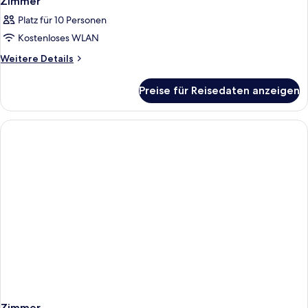
Zimmer
Platz für 10 Personen
Kostenloses WLAN
Weitere
Weitere Details
Details
für
Preise für Reisedaten anzeigen
Zimmer
Zimmer