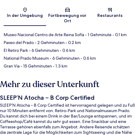
Karte
In der Umgebung
Fortbewegung vor
Restaurants
Ort
Museo Nacional Centro de Arte Reina Sofía
- 1 Gehminute
- 0.1 km
Paseo del Prado
- 2 Gehminuten
- 0.2 km
El Retiro Park
- 6 Gehminuten
- 0.6 km
National Prado Museum
- 6 Gehminuten
- 0.6 km
Gran Via
- 15 Gehminuten
- 1.3 km
Mehr zu dieser Unterkunft
SLEEP’N Atocha – B Corp Certified
SLEEP’N Atocha – B Corp Certified ist hervorragend gelegen und zu Fuß
nur 10 Minuten entfernt von: Retiro-Park und Nationalmuseum Prado.
Du kannst dich bei einem Drink in der Bar/Lounge entspannen, und im
Coffeeshop/Café kannst du sehr gut essen. Eine Snackbar und eine
Terrasse gehören ebenfalls zum Angebot. Andere Reisende schätzen
die zentrale Lage für die Möglichkeiten zum Sightseeing und die Nähe