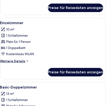
Details
für
Preise für Reisedaten anzeigen
Dreibettzimmer
Alle
Ein Hotelzimmer mit Holz-Kopfteil, e
6
Einzelzimmer
Fotos
10 m²
für
1 Schlafzimmer
Einzelzimmer
anzeigen
Platz für 1 Person
1 Doppelbett
Kostenloses WLAN
Weitere
Weitere Details
Details
für
Preise für Reisedaten anzeigen
Einzelzimmer
Alle
Ein Hotelzimmer mit einem Bett, einem
6
Basic-Doppelzimmer
Fotos
13 m²
für
1 Schlafzimmer
Basic-