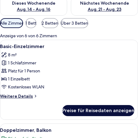
Dieses Wochenende
Nächstes Wochenende
Aug. 14 - Aug. 16
Aug. 21 - Aug. 23
Verfügbare
Alle Zimmer
1 Bett
2 Betten
Über 3 Betten
Filter
für
Anzeige von 6 von 6 Zimmern
Zimmer
Alle
Ein ordentlich bezogenes Bett mit wei
5
Basic-Einzelzimmer
Fotos
8 m²
für
1 Schlafzimmer
Basic-
Einzelzimmer
Platz für 1 Person
anzeigen
1 Einzelbett
Kostenloses WLAN
Weitere
Weitere Details
Details
für
Preise für Reisedaten anzeigen
Basic-
Einzelzimmer
Alle
Ein modernes Schlafzimmer mit einem 
9
Doppelzimmer, Balkon
Fotos