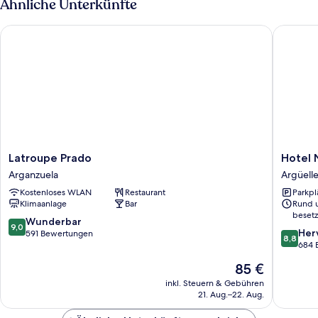
Ähnliche Unterkünfte
Latroupe Prado
Hotel Ni
Latroupe
Hotel
Latroupe Prado
Hotel 
Prado
Nido
Arganzuela
Argüell
Arganzuela
Príncipe
Kostenloses WLAN
Restaurant
Parkpl
Pío
Klimaanlage
Bar
Rund 
Argüell
besetz
9.0
Wunderbar
9,0
8.8
Her
von
591 Bewertungen
8,8
von
684 
10,
10,
Wunderbar,
Der
85 €
Hervorr
591
Preis
684
inkl. Steuern & Gebühren
Bewertungen
beträgt
21. Aug.–22. Aug.
Bewert
85 €