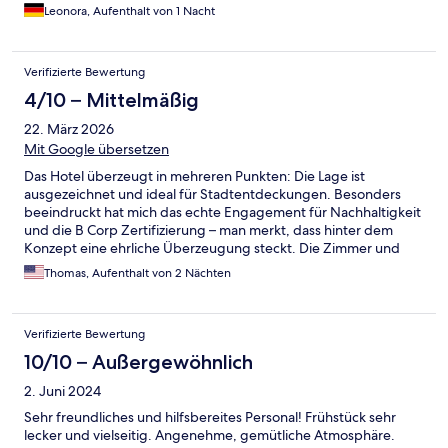
Leonora, Aufenthalt von 1 Nacht
Verifizierte Bewertung
4/10 – Mittelmäßig
22. März 2026
Mit Google übersetzen
Das Hotel überzeugt in mehreren Punkten: Die Lage ist
ausgezeichnet und ideal für Stadtentdeckungen. Besonders
beeindruckt hat mich das echte Engagement für Nachhaltigkeit
und die B Corp Zertifizierung – man merkt, dass hinter dem
Konzept eine ehrliche Überzeugung steckt. Die Zimmer und
Gemeinschaftsflächen waren tadellos sauber und gepflegt. Der
Thomas, Aufenthalt von 2 Nächten
entscheidende Kritikpunkt Leider wiegt ein wesentlicher
Mangel schwerer als all diese Vorzüge: die Zimmergrösse steht
in keinem vertretbaren Verhältnis zum Preis. Bei über 200 EUR
Verifizierte Bewertung
pro Nacht war ich schlicht nicht darauf vorbereitet, wie beengt
der Raum tatsächlich ist – das war ein echter Schockmoment
10/10 – Außergewöhnlich
beim Betreten des Zimmers. In dieser Preiskategorie darf man
2. Juni 2024
zu Recht ein Mindestmass an Komfort und Bewegungsfreiheit
erwarten.
Sehr freundliches und hilfsbereites Personal! Frühstück sehr
lecker und vielseitig. Angenehme, gemütliche Atmosphäre.