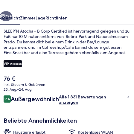
Corp
Certified
rück
Weiter
72+
Übersicht
Zimmer
Lage
Richtlinien
SLEEP’N Atocha – B Corp Certified ist hervorragend gelegen und zu
Fuß nur 10 Minuten entfernt von: Retiro-Park und Nationalmuseum
Prado. Du kannst dich bei einem Drink in der Bar/Lounge
entspannen, und im Coffeeshop/Café kannst du sehr gut essen.
Eine Snackbar und eine Terrasse gehören ebenfalls zum Angebot.
Andere Reisende schätzen die zentrale Lage für die Möglichkeiten
zum Sightseeing und die Nähe zu öffentlichen Verkehrsmitteln: Die
VIP Access
Estación del Arte ist 3 Gehminuten und die Metrostation Atocha
Renfe ist 6 Gehminuten entfernt.
Der
76 €
30-Zoll-LED-Fernseher mit Digitalem
aktuelle
inkl. Steuern & Gebühren
Preis
23. Aug.–24. Aug.
beträgt
Bewertungen
Alle 1.831 Bewertungen
Außergewöhnlich
76 €.
9,4
9,4 von 10.
anzeigen
Beliebte Annehmlichkeiten
Haustiere erlaubt
Kostenloses WLAN