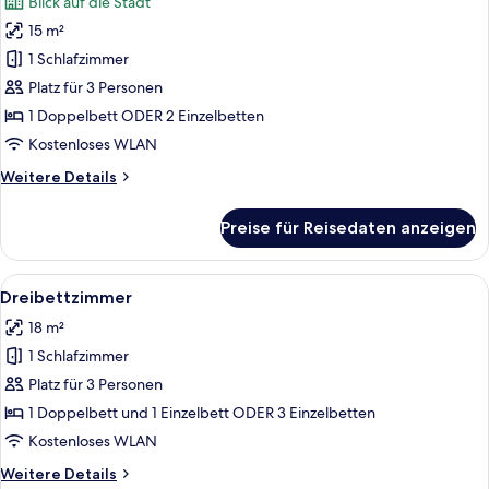
Blick auf die Stadt
für
15 m²
Doppelzimmer,
Balkon
1 Schlafzimmer
anzeigen
Platz für 3 Personen
1 Doppelbett ODER 2 Einzelbetten
Kostenloses WLAN
Weitere
Weitere Details
Details
für
Preise für Reisedaten anzeigen
Doppelzimmer,
Balkon
Alle
Ein modernes Badezimmer mit zwei Was
6
Dreibettzimmer
Fotos
18 m²
für
1 Schlafzimmer
Dreibettzimmer
anzeigen
Platz für 3 Personen
1 Doppelbett und 1 Einzelbett ODER 3 Einzelbetten
Kostenloses WLAN
Weitere
Weitere Details