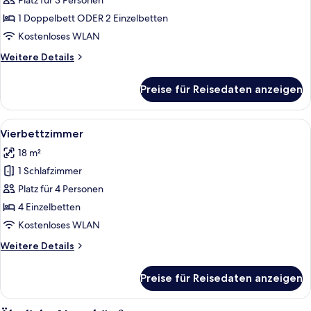
Doppelzimmer
Platz für 3 Personen
anzeigen
1 Doppelbett ODER 2 Einzelbetten
Kostenloses WLAN
Weitere
Weitere Details
Details
für
Preise für Reisedaten anzeigen
Basic-
Doppelzimmer
Alle
Ein modernes Badezimmer mit zwei Was
6
Vierbettzimmer
Fotos
18 m²
für
1 Schlafzimmer
Vierbettzimmer
anzeigen
Platz für 4 Personen
4 Einzelbetten
Kostenloses WLAN
Weitere
Weitere Details
Details
für
Preise für Reisedaten anzeigen
Vierbettzimmer