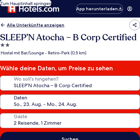
Zum Hauptinhalt springen
App herunterladen
Alle Unterkünfte anzeigen
SLEEP’N Atocha – B Corp Certified
2.0-
Sterne-
Hostal mit Bar/Lounge - Retiro-Park (0,5 km)
Unterkunft
Wähle deine Daten, um Preise zu sehen
Wo soll’s hingehen?
Daten
Gäste
Suchen