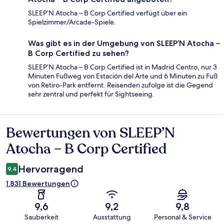
SLEEP’N Atocha – B Corp Certified verfügt über ein
Spielzimmer/Arcade-Spiele.
Was gibt es in der Umgebung von SLEEP’N Atocha –
B Corp Certified zu sehen?
SLEEP’N Atocha – B Corp Certified ist in Madrid Centro, nur 3
Minuten Fußweg von Estación del Arte und 6 Minuten zu Fuß
von Retiro-Park entfernt. Reisenden zufolge ist die Gegend
sehr zentral und perfekt für Sightseeing.
Bewertungen von SLEEP’N
Bewertungen
Atocha – B Corp Certified
Hervorragend
9,4
1.831 Bewertungen
9,6
9,2
9,8
Sauberkeit
Ausstattung
Personal & Service