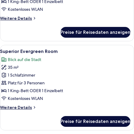
anzeigen
1 King-Bett ODER 1 Einzelbett
Kostenloses WLAN
Weitere
Weitere Details
Details
für
Preise für Reisedaten anzeigen
Superior-
Zimmer,
Stadtblick
Alle
Ein Hotelzimmer mit einem großen Bett
9
Superior Evergreen Room
Fotos
Blick auf die Stadt
für
35 m²
Superior
Evergreen
1 Schlafzimmer
Room
Platz für 3 Personen
anzeigen
1 King-Bett ODER 1 Einzelbett
Kostenloses WLAN
Weitere
Weitere Details
Details
für
Preise für Reisedaten anzeigen
Superior
Evergreen
Room