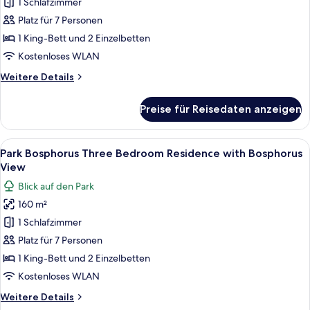
1 Schlafzimmer
Three
Bedroom
Platz für 7 Personen
Residence
1 King-Bett und 2 Einzelbetten
with
Kostenloses WLAN
Bosphorus
Weitere
Weitere Details
Terrace
Details
anzeigen
für
Preise für Reisedaten anzeigen
Park
Bosphorus
Three
Alle
Ein geräumiges Wohnzimmer mit großem 
7
Bedroom
Park Bosphorus Three Bedroom Residence with Bosphorus
Fotos
Residence
View
with
für
Blick auf den Park
Bosphorus
Park
Terrace
160 m²
Bosphorus
1 Schlafzimmer
Three
Bedroom
Platz für 7 Personen
Residence
1 King-Bett und 2 Einzelbetten
with
Kostenloses WLAN
Bosphorus
Weitere
Weitere Details
View
Details