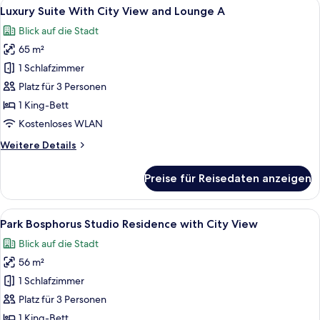
Alle
Ein luxuriöses Hotelzimmer mit einem 
6
Bosphorus
Luxury Suite With City View and Lounge A
Fotos
View
Blick auf die Stadt
Lounge
für
Access
65 m²
Luxury
Suite
1 Schlafzimmer
With
Platz für 3 Personen
City
1 King-Bett
View
Kostenloses WLAN
and
Weitere
Weitere Details
Lounge
Details
A
für
Preise für Reisedaten anzeigen
anzeigen
Luxury
Suite
With
Alle
Ein modernes Hotelzimmer mit Bett, N
6
City
Park Bosphorus Studio Residence with City View
Fotos
View
Blick auf die Stadt
and
für
Lounge
56 m²
Park
A
Bosphorus
1 Schlafzimmer
Studio
Platz für 3 Personen
Residence
1 King-Bett