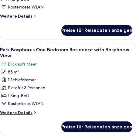
with
Kostenloses WLAN
City
Weitere
Weitere Details
View
Details
anzeigen
für
Preise für Reisedaten anzeigen
Park
Bosphorus
Studio
Alle
Ein modernes Hotelzimmer mit Holzbod
6
Residence
Park Bosphorus One Bedroom Residence with Bosphorus
Fotos
with
View
City
für
Blick aufs Meer
View
Park
85 m²
Bosphorus
1 Schlafzimmer
One
Bedroom
Platz für 3 Personen
Residence
1 King-Bett
with
Kostenloses WLAN
Bosphorus
Weitere
Weitere Details
View
Details
anzeigen
für
Preise für Reisedaten anzeigen
Park
Bosphorus