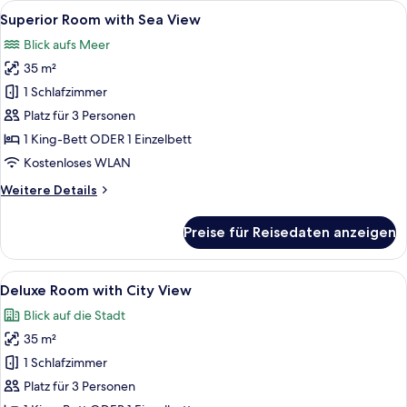
Alle
Ein Hotelzimmer mit einem großen Bett
5
Superior Room with Sea View
Fotos
Blick aufs Meer
für
35 m²
Superior
Room
1 Schlafzimmer
with
Platz für 3 Personen
Sea
1 King-Bett ODER 1 Einzelbett
View
Kostenloses WLAN
anzeigen
Weitere
Weitere Details
Details
für
Preise für Reisedaten anzeigen
Superior
Room
with
Alle
Ein Hotelzimmer mit einem großen Bett
5
Sea
Deluxe Room with City View
Fotos
View
Blick auf die Stadt
für
35 m²
Deluxe
Room
1 Schlafzimmer
with
Platz für 3 Personen
City