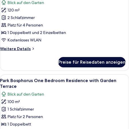
Blick auf den Garten
Garden
Park
Terrace
120 m²
Bosphorus
2 Schlafzimmer
Two
Bedroom
Platz für 4 Personen
Residence
1 Doppelbett und 2 Einzelbetten
with
Kostenloses WLAN
Garden
Weitere
Weitere Details
Terrace
Details
anzeigen
für
Preise für Reisedaten anzeigen
Park
Bosphorus
Two
Alle
Ein modernes Hotelzimmer mit einem g
5
Bedroom
Park Bosphorus One Bedroom Residence with Garden
Fotos
Residence
Terrace
with
für
Blick auf den Garten
Garden
Park
Terrace
100 m²
Bosphorus
1 Schlafzimmer
One
Bedroom
Platz für 2 Personen
Residence
1 Doppelbett