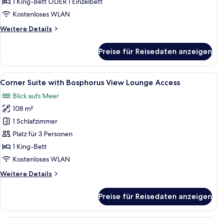
1 King-Bett ODER 1 Einzelbett
View
Kostenloses WLAN
anzeigen
Weitere
Weitere Details
Details
für
Preise für Reisedaten anzeigen
Deluxe
Room
with
Alle
Ein modernes Hotelzimmer mit einem g
6
City
Corner Suite with Bosphorus View Lounge Access
Fotos
View
Blick aufs Meer
für
108 m²
Corner
Suite
1 Schlafzimmer
with
Platz für 3 Personen
Bosphorus
1 King-Bett
View
Kostenloses WLAN
Lounge
Weitere
Weitere Details
Access
Details
anzeigen
für
Preise für Reisedaten anzeigen
Corner
Suite
with