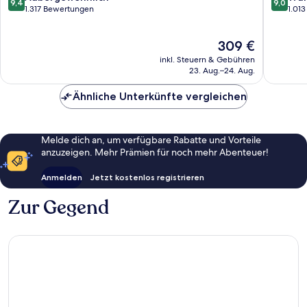
9,4
9,0
von
von
1.317 Bewertungen
1.01
10,
10,
Außergewöhnlich,
Wunder
Der
309 €
1.317
1.013
Preis
Bewertungen
Bewert
inkl. Steuern & Gebühren
beträgt
23. Aug.–24. Aug.
309 €
Ähnliche Unterkünfte vergleichen
Melde dich an, um verfügbare Rabatte und Vorteile
anzuzeigen. Mehr Prämien für noch mehr Abenteuer!
Anmelden
Jetzt kostenlos registrieren
Zur Gegend