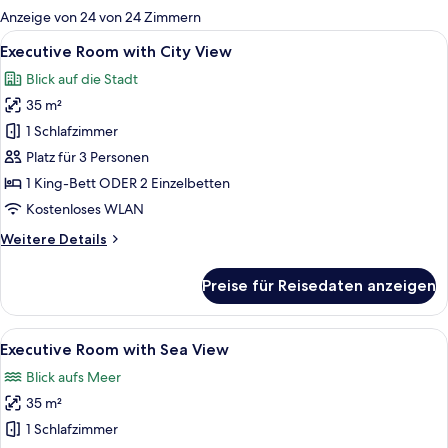
für
Anzeige von 24 von 24 Zimmern
Zimmer
Alle
Ein Hotelzimmer mit einem großen Bett
7
Executive Room with City View
Fotos
Blick auf die Stadt
für
35 m²
Executive
Room
1 Schlafzimmer
with
Platz für 3 Personen
City
1 King-Bett ODER 2 Einzelbetten
View
Kostenloses WLAN
anzeigen
Weitere
Weitere Details
Details
für
Preise für Reisedaten anzeigen
Executive
Room
with
Alle
Ein Hotelzimmer mit einem großen Bet
7
City
Executive Room with Sea View
Fotos
View
Blick aufs Meer
für
35 m²
Executive
Room
1 Schlafzimmer