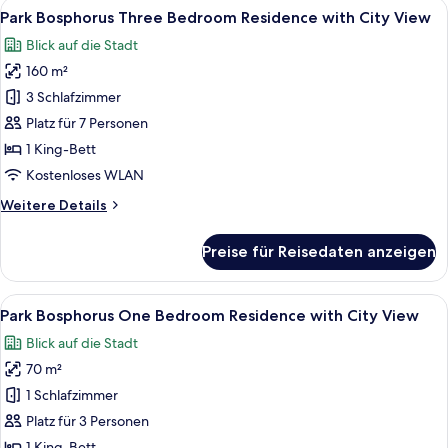
Alle
Ein modernes Hotelzimmer mit einem g
6
Bedroom
Park Bosphorus Three Bedroom Residence with City View
Fotos
Residence
Blick auf die Stadt
with
für
City
160 m²
Park
View
Bosphorus
3 Schlafzimmer
Three
Platz für 7 Personen
Bedroom
1 King-Bett
Residence
Kostenloses WLAN
with
Weitere
Weitere Details
City
Details
View
für
Preise für Reisedaten anzeigen
anzeigen
Park
Bosphorus
Three
Alle
Eine moderne Wohnung mit Wohnzimm
6
Bedroom
Park Bosphorus One Bedroom Residence with City View
Fotos
Residence
Blick auf die Stadt
with
für
City
70 m²
Park
View
Bosphorus
1 Schlafzimmer
One
Platz für 3 Personen
Bedroom
1 King-Bett