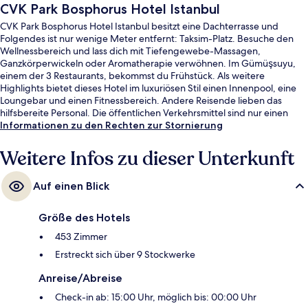
CVK Park Bosphorus Hotel Istanbul
CVK Park Bosphorus Hotel Istanbul besitzt eine Dachterrasse und
Folgendes ist nur wenige Meter entfernt: Taksim-Platz. Besuche den
Wellnessbereich und lass dich mit Tiefengewebe-Massagen,
Ganzkörperwickeln oder Aromatherapie verwöhnen. Im Gümüşsuyu,
einem der 3 Restaurants, bekommst du Frühstück. Als weitere
Highlights bietet dieses Hotel im luxuriösen Stil einen Innenpool, eine
Loungebar und einen Fitnessbereich. Andere Reisende lieben das
hilfsbereite Personal. Die öffentlichen Verkehrsmittel sind nur einen
kurzen Fußmarsch entfernt: Zur U-Bahn-Station Taksim sind es 4
Informationen zu den Rechten zur Stornierung
Minuten und zur U-Bahn-Station Findikli 7 Minuten.
Weitere Infos zu dieser Unterkunft
Auf einen Blick
Größe des Hotels
453 Zimmer
Erstreckt sich über 9 Stockwerke
Anreise/Abreise
Check-in ab: 15:00 Uhr, möglich bis: 00:00 Uhr