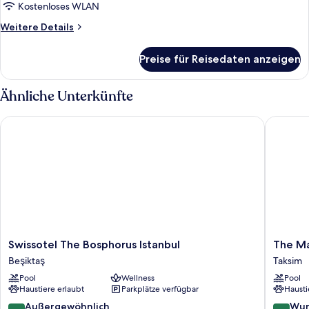
with
Kostenloses WLAN
Garden
Weitere
Weitere Details
Terrace
Details
anzeigen
für
Preise für Reisedaten anzeigen
Park
Bosphorus
One
Ähnliche Unterkünfte
Bedroom
Residence
Swissotel The Bosphorus Istanbul
The Mar
with
Garden
Terrace
Swissotel
The
Swissotel The Bosphorus Istanbul
The Ma
The
Marmar
Beşiktaş
Taksim
Bosphorus
Taksim
Pool
Wellness
Pool
Istanbul
Taksim
Haustiere erlaubt
Parkplätze verfügbar
Hausti
Beşiktaş
9.4
9.0
Außergewöhnlich
Wun