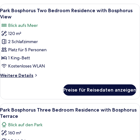
One
Alle
Ein modernes Wohnzimmer mit einer S
8
Bedroom
Park Bosphorus Two Bedroom Residence with Bosphorus
Fotos
Residence
View
with
für
Blick aufs Meer
Bosphorus
Park
View
120 m²
Bosphorus
2 Schlafzimmer
Two
Bedroom
Platz für 5 Personen
Residence
1 King-Bett
with
Kostenloses WLAN
Bosphorus
Weitere
Weitere Details
View
Details
anzeigen
für
Preise für Reisedaten anzeigen
Park
Bosphorus
Two
Alle
Eine Dachterrasse mit Außenbestuhlun
13
Bedroom
Park Bosphorus Three Bedroom Residence with Bosphorus
Fotos
Residence
Terrace
with
für
Blick auf den Park
Bosphorus
Park
View
160 m²
Bosphorus