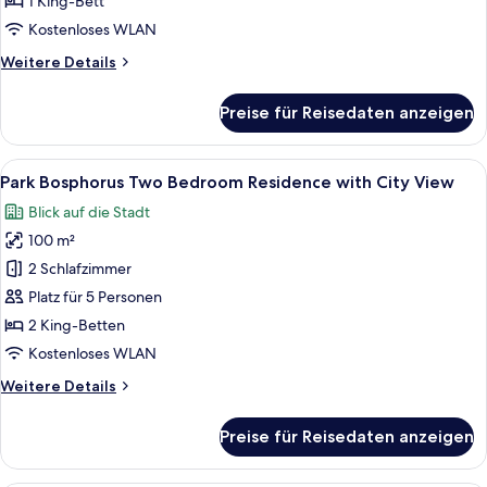
1 King-Bett
View
Kostenloses WLAN
Lounge
Weitere
Weitere Details
Access
Details
anzeigen
für
Preise für Reisedaten anzeigen
Terrace
Suite
with
Alle
Ein modernes Hotelzimmer mit einem g
7
Bosphorus
Park Bosphorus Two Bedroom Residence with City View
Fotos
View
Blick auf die Stadt
Lounge
für
Access
100 m²
Park
Bosphorus
2 Schlafzimmer
Two
Platz für 5 Personen
Bedroom
2 King-Betten
Residence
Kostenloses WLAN
with
Weitere
Weitere Details
City
Details
View
für
Preise für Reisedaten anzeigen
anzeigen
Park
Bosphorus
Two