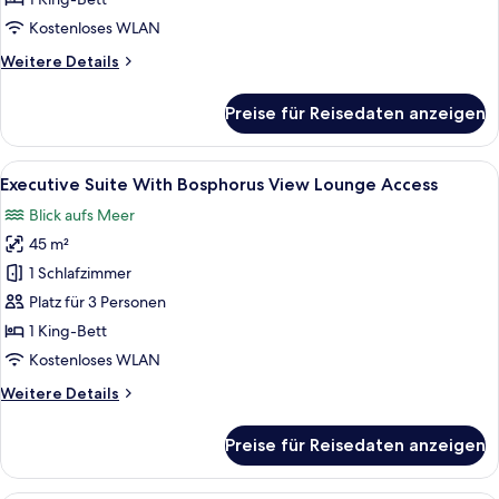
Residence
Kostenloses WLAN
with
Weitere
Weitere Details
City
Details
View
für
Preise für Reisedaten anzeigen
anzeigen
Park
Bosphorus
One
Alle
Ein Hotelzimmer mit einem großen Bett,
5
Bedroom
Executive Suite With Bosphorus View Lounge Access
Fotos
Residence
Blick aufs Meer
with
für
City
45 m²
Executive
View
Suite
1 Schlafzimmer
With
Platz für 3 Personen
Bosphorus
1 King-Bett
View
Kostenloses WLAN
Lounge
Weitere
Weitere Details
Access
Details
anzeigen
für
Preise für Reisedaten anzeigen
Executive
Suite
With