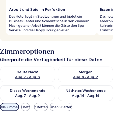
Arbeit und Spiel in Perfektion
Essen 
Das Hotel liegt im Stadtzentrum und bietet ein
Das hote
Business Center und Schreibtische in den Zimmern.
Meerblic
Nach getaner Arbeit können die Gäste den Spa-
kulinari
Service und die Happy Hour genießen.
Frühstü
Zimmeroptionen
Überprüfe die Verfügbarkeit für diese Daten
Überprüfe die Verfügbarkeit für heute Nacht, Aug. 7 - Aug. 8.
Überprüfe die Verfügbarkeit f
Heute Nacht
Morgen
Aug. 7 - Aug. 8
Aug. 8 - Aug. 9
Überprüfe die Verfügbarkeit für dieses Wochenende, Aug. 7 - 
Überprüfe die Verfügbarkeit f
Dieses Wochenende
Nächstes Wochenende
Aug. 7 - Aug. 9
Aug. 14 - Aug. 16
Verfügbare
Alle Zimmer
1 Bett
2 Betten
Über 3 Betten
Filter