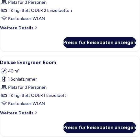
with
Platz für 3 Personen
Sea
1 King-Bett ODER 2 Einzelbetten
View
Kostenloses WLAN
anzeigen
Weitere
Weitere Details
Details
für
Preise für Reisedaten anzeigen
Executive
Room
with
Alle
Ein geräumiges Schlafzimmer mit eine
8
Sea
Deluxe Evergreen Room
Fotos
View
40 m²
für
1 Schlafzimmer
Deluxe
Evergreen
Platz für 3 Personen
Room
1 King-Bett ODER 1 Einzelbett
anzeigen
Kostenloses WLAN
Weitere
Weitere Details
Details
für
Preise für Reisedaten anzeigen
Deluxe
Evergreen