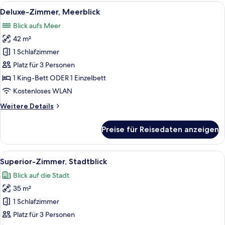
Room
Alle
Ein Hotelzimmer mit einem großen Bett
5
Deluxe-Zimmer, Meerblick
Fotos
Blick aufs Meer
für
42 m²
Deluxe-
Zimmer,
1 Schlafzimmer
Meerblick
Platz für 3 Personen
anzeigen
1 King-Bett ODER 1 Einzelbett
Kostenloses WLAN
Weitere
Weitere Details
Details
für
Preise für Reisedaten anzeigen
Deluxe-
Zimmer,
Meerblick
Alle
Ein Hotelzimmer mit einem großen Bett
6
Superior-Zimmer, Stadtblick
Fotos
Blick auf die Stadt
für
35 m²
Superior-
Zimmer,
1 Schlafzimmer
Stadtblick
Platz für 3 Personen