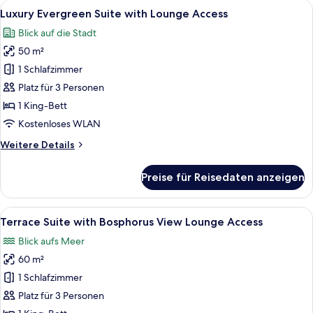
Alle
Ein luxuriöses Schlafzimmer mit eine
6
Bosphorus
Luxury Evergreen Suite with Lounge Access
Fotos
View
Blick auf die Stadt
Lounge
für
Access
50 m²
Luxury
Evergreen
1 Schlafzimmer
Suite
Platz für 3 Personen
with
1 King-Bett
Lounge
Kostenloses WLAN
Access
Weitere
Weitere Details
anzeigen
Details
für
Preise für Reisedaten anzeigen
Luxury
Evergreen
Suite
Alle
Ein luxuriöses Hotelzimmer mit große
5
with
Terrace Suite with Bosphorus View Lounge Access
Fotos
Lounge
Blick aufs Meer
Access
für
60 m²
Terrace
Suite
1 Schlafzimmer
with
Platz für 3 Personen
Bosphorus