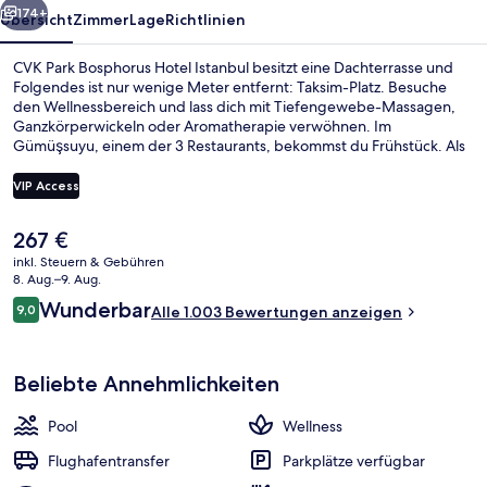
174+
Übersicht
Zimmer
Lage
Richtlinien
CVK Park Bosphorus Hotel Istanbul besitzt eine Dachterrasse und
Folgendes ist nur wenige Meter entfernt: Taksim-Platz. Besuche
den Wellnessbereich und lass dich mit Tiefengewebe-Massagen,
Ganzkörperwickeln oder Aromatherapie verwöhnen. Im
Gümüşsuyu, einem der 3 Restaurants, bekommst du Frühstück. Als
weitere Highlights bietet dieses Hotel im luxuriösen Stil einen
Innenpool, eine Loungebar und einen Fitnessbereich. Andere
VIP Access
Reisende lieben das hilfsbereite Personal. Die öffentlichen
Verkehrsmittel sind nur einen kurzen Fußmarsch entfernt: Zur U-
Der
267 €
Bahn-Station Taksim sind es 4 Minuten und zur U-Bahn-Station
Ausblick vom Zimmer
aktuelle
Findikli 7 Minuten.
inkl. Steuern & Gebühren
Preis
8. Aug.–9. Aug.
beträgt
Bewertungen
Wunderbar
9,0
Alle 1.003 Bewertungen anzeigen
267 €.
9,0 von 10.
Beliebte Annehmlichkeiten
Pool
Wellness
Flughafentransfer
Parkplätze verfügbar