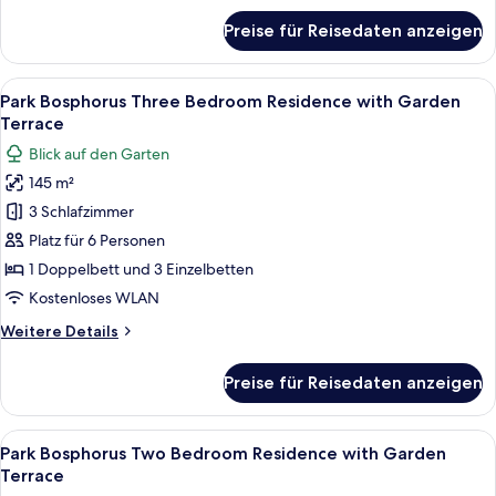
anzeigen
für
Preise für Reisedaten anzeigen
Park
Bosphorus
Three
Alle
Ein Hotelzimmer mit Bett, Nachttisch
6
Bedroom
Park Bosphorus Three Bedroom Residence with Garden
Fotos
Residence
Terrace
with
für
Blick auf den Garten
Bosphorus
Park
View
145 m²
Bosphorus
3 Schlafzimmer
Three
Bedroom
Platz für 6 Personen
Residence
1 Doppelbett und 3 Einzelbetten
with
Kostenloses WLAN
Garden
Weitere
Weitere Details
Terrace
Details
anzeigen
für
Preise für Reisedaten anzeigen
Park
Bosphorus
Three
Alle
Ein modernes Hotelzimmer mit einem g
4
Bedroom
Park Bosphorus Two Bedroom Residence with Garden
Fotos
Residence
Terrace
with
für