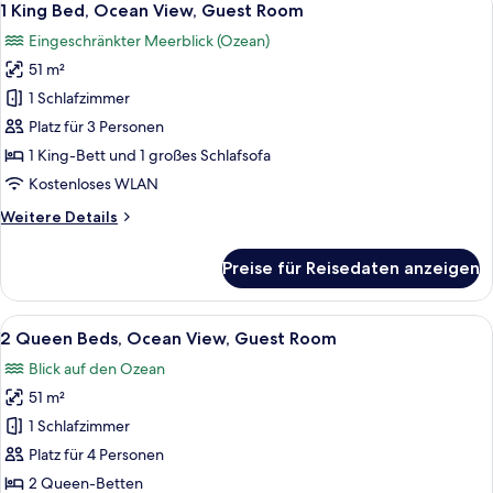
6
Coastline
1 King Bed, Ocean View, Guest Room
Fotos
View,
Eingeschränkter Meerblick (Ozean)
Guest
für
Room
51 m²
1
King
1 Schlafzimmer
Bed,
Platz für 3 Personen
Ocean
1 King-Bett und 1 großes Schlafsofa
View,
Kostenloses WLAN
Guest
Weitere
Weitere Details
Room
Details
anzeigen
für
Preise für Reisedaten anzeigen
1
King
Bed,
Alle
Ein Balkon mit Blick auf Strand und Me
5
Ocean
2 Queen Beds, Ocean View, Guest Room
Fotos
View,
Blick auf den Ozean
Guest
für
Room
51 m²
2
Queen
1 Schlafzimmer
Beds,
Platz für 4 Personen
Ocean
2 Queen-Betten