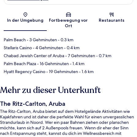
Karte
In der Umgebung
Fortbewegung vor
Restaurants
Ort
Palm Beach
- 3 Gehminuten
- 0.3 km
Stellaris Casino
- 4 Gehminuten
- 0.4 km
Chabad Jewish Center of Aruba
- 7 Gehminuten
- 0.7 km
Palm Beach Plaza
- 16 Gehminuten
- 1.4 km
Hyatt Regency Casino
- 19 Gehminuten
- 1.6 km
Mehr zu dieser Unterkunft
The Ritz-Carlton, Aruba
The Ritz-Carlton, Aruba bietet auf dem Hotelgelände Aktivitäten wie
Kajakfahren und ist daher die perfekte Wahl für einen unvergesslichen
Strandurlaub in Noord. Wer ein paar Bahnen ziehen oder planschen
möchte, kann sich auf 2 Außenpools freuen. Wenn dir eher der Sinn
nach Entspannung steht, kannst du dich im Wellnessbereich mit