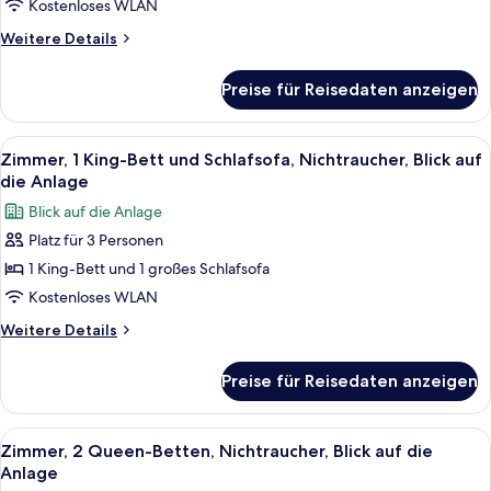
View,
Kostenloses WLAN
Club
Weitere
Weitere Details
Lounge
Details
Access,
für
Preise für Reisedaten anzeigen
1
Deluxe
King
Suite
Bed,
Alle
Ein Hotelzimmer mit einem großen Bett
anzeigen
4
Oceanfront
Zimmer, 1 King-Bett und Schlafsofa, Nichtraucher, Blick auf
Fotos
View,
die Anlage
Club
für
Blick auf die Anlage
Lounge
Zimmer,
Access,
Platz für 3 Personen
1 King-
Deluxe
1 King-Bett und 1 großes Schlafsofa
Bett
Suite
und
Kostenloses WLAN
Schlafsofa,
Weitere
Weitere Details
Nichtraucher,
Details
für
Blick
Preise für Reisedaten anzeigen
Zimmer,
auf
1 King-
die
Bett
Alle
Ein Hotelzimmer mit Flachbildfernsehe
3
Anlage
und
Zimmer, 2 Queen-Betten, Nichtraucher, Blick auf die
Fotos
Schlafsofa,
anzeigen
Anlage
Nichtraucher,
für