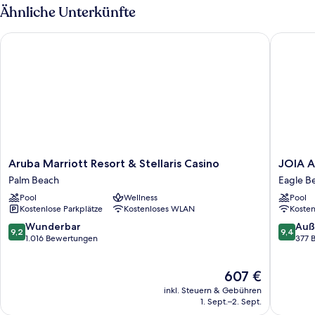
1
Ähnliche Unterkünfte
Schlafzimmer,
Nichtraucher,
Aruba Marriott Resort & Stellaris Casino
JOIA Aru
Meerblick
Aruba
JOIA
Aruba Marriott Resort & Stellaris Casino
JOIA A
Marriott
Aruba
Palm Beach
Eagle B
Resort
by
Pool
Wellness
Pool
&
Iberosta
Kostenlose Parkplätze
Kostenloses WLAN
Koste
Stellaris
Eagle
Casino
Beach
9.2
9.4
Wunderbar
Auß
9,2
9,4
Palm
von
von
1.016 Bewertungen
377 
Beach
10,
10,
Wunderbar,
Außerge
Der
607 €
1.016
377
Preis
Bewertungen
Bewert
inkl. Steuern & Gebühren
beträgt
1. Sept.–2. Sept.
607 €