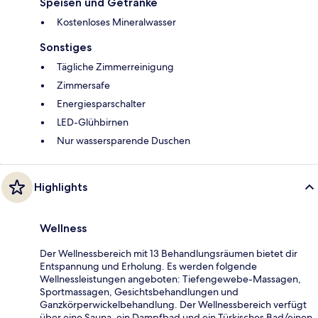
Speisen und Getränke
Kostenloses Mineralwasser
Sonstiges
Tägliche Zimmerreinigung
Zimmersafe
Energiesparschalter
LED-Glühbirnen
Nur wassersparende Duschen
Highlights
Wellness
Der Wellnessbereich mit 13 Behandlungsräumen bietet dir
Entspannung und Erholung. Es werden folgende
Wellnessleistungen angeboten: Tiefengewebe-Massagen,
Sportmassagen, Gesichtsbehandlungen und
Ganzkörperwickelbehandlung. Der Wellnessbereich verfügt
über eine Sauna, ein Dampfbad und ein Türkisches Bad/einen