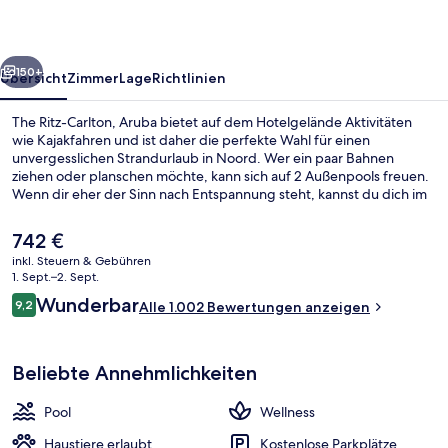
rück
Weiter
150+
Übersicht
Zimmer
Lage
Richtlinien
The Ritz-Carlton, Aruba bietet auf dem Hotelgelände Aktivitäten
wie Kajakfahren und ist daher die perfekte Wahl für einen
unvergesslichen Strandurlaub in Noord. Wer ein paar Bahnen
ziehen oder planschen möchte, kann sich auf 2 Außenpools freuen.
Wenn dir eher der Sinn nach Entspannung steht, kannst du dich im
Wellnessbereich mit Tiefengewebe-Massagen, Ganzkörperwickeln
und Aromatherapie verwöhnen lassen. Solanio, eins von 4
Der
742 €
Restaurants, serviert italienische Küche und ist zum Frühstück,
aktuelle
inkl. Steuern & Gebühren
Mittagessen und Abendessen geöffnet. Als weitere Highlights
Preis
1. Sept.–2. Sept.
bietet dieses Resort im luxuriösen Stil 3 Bars/Lounges, ein Casino
Blick von der Unterkunft
beträgt
Bewertungen
und eine Poolbar. Anderen Reisenden gefallen der Pool und das
Wunderbar
9,2
Alle 1.002 Bewertungen anzeigen
742 €.
9,2 von 10.
hilfsbereite Personal sehr gut.
Beliebte Annehmlichkeiten
Pool
Wellness
Haustiere erlaubt
Kostenlose Parkplätze