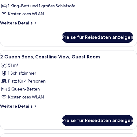
Bed,
1 King-Bett und 1 großes Schlafsofa
Coastline
Kostenloses WLAN
View,
Weitere
Weitere Details
Guest
Details
Room
für
Preise für Reisedaten anzeigen
1
anzeigen
King
Bed,
Alle
Ein Hotelzimmer mit zwei Betten, eine
5
Coastline
2 Queen Beds, Coastline View, Guest Room
Fotos
View,
51 m²
Guest
für
Room
1 Schlafzimmer
2
Queen
Platz für 4 Personen
Beds,
2 Queen-Betten
Coastline
Kostenloses WLAN
View,
Weitere
Weitere Details
Guest
Details
Room
für
Preise für Reisedaten anzeigen
2
anzeigen
Queen
Beds,
Alle
Ein Balkon mit Blick auf Strand und Me