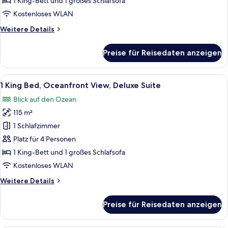
1 King-Bett und 1 großes Schlafsofa
Coastline
Kostenloses WLAN
View,
Weitere
Weitere Details
Junior
Details
Suite
für
Preise für Reisedaten anzeigen
1
anzeigen
King
Bed,
Alle
Ein modernes Hotelzimmer mit einer g
4
Coastline
1 King Bed, Oceanfront View, Deluxe Suite
Fotos
View,
Blick auf den Ozean
Junior
für
Suite
115 m²
1
King
1 Schlafzimmer
Bed,
Platz für 4 Personen
Oceanfront
1 King-Bett und 1 großes Schlafsofa
View,
Kostenloses WLAN
Deluxe
Weitere
Weitere Details
Suite
Details
anzeigen
für
Preise für Reisedaten anzeigen
1
King
Bed,