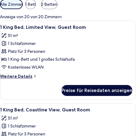
Verfügbare
Alle Zimmer
1 Bett
2 Betten
Filter
für
Anzeige von 20 von 20 Zimmern
Zimmer
Alle
Ein Hotelzimmer mit einem großen Bett
5
1 King Bed, Limited View, Guest Room
Fotos
51 m²
für
1 Schlafzimmer
1
King
Platz für 3 Personen
Bed,
1 King-Bett und 1 großes Schlafsofa
Limited
Kostenloses WLAN
View,
Weitere
Weitere Details
Guest
Details
Room
für
Preise für Reisedaten anzeigen
1
anzeigen
King
Bed,
Alle
Ein Hotelzimmer mit einem großen Bett
5
Limited
1 King Bed, Coastline View, Guest Room
Fotos
View,
51 m²
Guest
für
Room
1 Schlafzimmer
1
King
Platz für 3 Personen