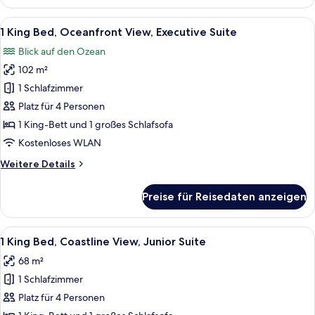
Zimmer,
2 Queen-
Alle
Ein großzügiger Wohnbereich mit Bal
6
Betten,
1 King Bed, Oceanfront View, Executive Suite
Fotos
Zutritt
Blick auf den Ozean
zur
für
Club
102 m²
1
Lounge,
King
1 Schlafzimmer
Meerblick
Bed,
Platz für 4 Personen
Oceanfront
1 King-Bett und 1 großes Schlafsofa
View,
Kostenloses WLAN
Executive
Weitere
Weitere Details
Suite
Details
anzeigen
für
Preise für Reisedaten anzeigen
1
King
Bed,
Alle
Ein Hotelzimmer mit Balkon, Flachbild
4
Oceanfront
1 King Bed, Coastline View, Junior Suite
Fotos
View,
68 m²
Executive
für
Suite
1 Schlafzimmer
1
King
Platz für 4 Personen
Bed,