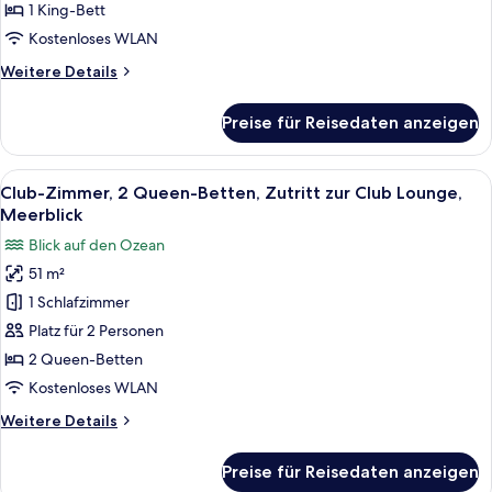
zur
1 King-Bett
Club
Kostenloses WLAN
Lounge,
Weitere
Weitere Details
Meerblick
Details
(Guest
für
Preise für Reisedaten anzeigen
Zimmer,
Room)
1 King-
anzeigen
Bett,
Alle
Ein Hotelzimmer mit zwei Betten, eine
9
Zutritt
Club-Zimmer, 2 Queen-Betten, Zutritt zur Club Lounge,
Fotos
zur
Meerblick
Club
für
Blick auf den Ozean
Lounge,
Club-
Meerblick
51 m²
Zimmer,
(Guest
1 Schlafzimmer
2 Queen-
Room)
Betten,
Platz für 2 Personen
Zutritt
2 Queen-Betten
zur
Kostenloses WLAN
Club
Weitere
Weitere Details
Lounge,
Details
Meerblick
für
Preise für Reisedaten anzeigen
Club-
anzeigen