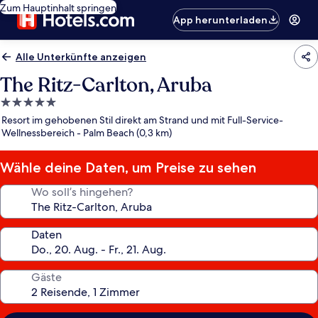
Zum Hauptinhalt springen
App herunterladen
Alle Unterkünfte anzeigen
The Ritz-Carlton, Aruba
5.0-
Sterne-
Resort im gehobenen Stil direkt am Strand und mit Full-Service-
Unterkunft
Wellnessbereich - Palm Beach (0,3 km)
Wähle deine Daten, um Preise zu sehen
Wo soll’s hingehen?
Daten
Gäste