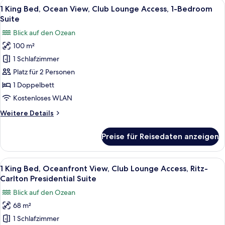
Alle
Ein großzügiger Wohnbereich mit Bal
10
Oceanfront
1 King Bed, Ocean View, Club Lounge Access, 1-Bedroom
Fotos
View,
Suite
Deluxe
für
Blick auf den Ozean
Suite
1
100 m²
King
1 Schlafzimmer
Bed,
Ocean
Platz für 2 Personen
View,
1 Doppelbett
Club
Kostenloses WLAN
Lounge
Weitere
Weitere Details
Access,
Details
1-
für
Preise für Reisedaten anzeigen
1
Bedroom
King
Suite
Bed,
Alle
Ein modernes Hotelzimmer mit großem
anzeigen
10
Ocean
1 King Bed, Oceanfront View, Club Lounge Access, Ritz-
Fotos
View,
Carlton Presidential Suite
Club
für
Blick auf den Ozean
Lounge
1
Access,
68 m²
King
1-
1 Schlafzimmer
Bed,
Bedroom