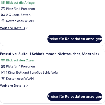
Blick auf die Anlage
Blick
Zimmer,
auf
Platz für 4 Personen
2 Queen-
die
2 Queen-Betten
Betten,
Anlage
Nichtraucher,
Kostenloses WLAN
Blick
Weitere
Weitere Details
auf
Details
für
die
Preise für Reisedaten anzeigen
Zimmer,
Anlage
2 Queen-
anzeigen
Betten,
Alle
Ein modernes Wohnzimmer mit einem g
3
Nichtraucher,
Executive-Suite, 1 Schlafzimmer, Nichtraucher, Meerblick
Fotos
Blick
Blick auf den Ozean
auf
für
die
Platz für 4 Personen
Executive-
Anlage
Suite,
1 King-Bett und 1 großes Schlafsofa
1
Kostenloses WLAN
Schlafzimmer,
Weitere
Weitere Details
Nichtraucher,
Details
Meerblick
für
Preise für Reisedaten anzeigen
Executive-
anzeigen
Suite,