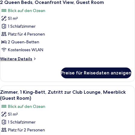
5
Oceanfront
2 Queen Beds, Oceanfront View, Guest Room
Fotos
View,
Blick auf den Ozean
Guest
für
Room
51 m²
2
Queen
1 Schlafzimmer
Beds,
Platz für 4 Personen
Oceanfront
2 Queen-Betten
View,
Kostenloses WLAN
Guest
Weitere
Weitere Details
Room
Details
anzeigen
für
Preise für Reisedaten anzeigen
2
Queen
Beds,
Alle
Ein Resort mit Pool, Strand und Meerbl
17
Oceanfront
Zimmer, 1 King-Bett, Zutritt zur Club Lounge, Meerblick
Fotos
View,
(Guest Room)
Guest
für
Blick auf den Ozean
Room
Zimmer,
51 m²
1 King-
1 Schlafzimmer
Bett,
Zutritt
Platz für 2 Personen