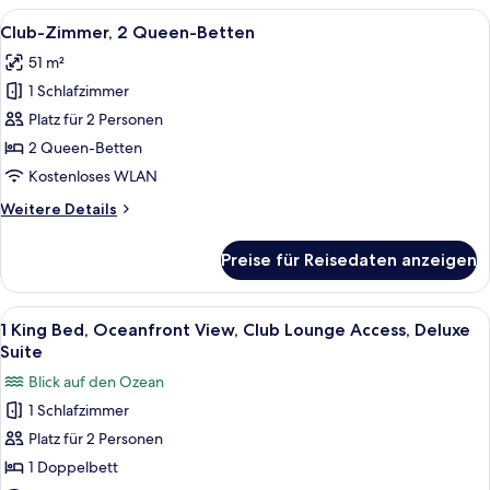
1
Alle
Ein Hotelzimmer mit zwei Betten, eine
6
Doppelbett
Club-Zimmer, 2 Queen-Betten
Fotos
51 m²
für
1 Schlafzimmer
Club-
Zimmer,
Platz für 2 Personen
2 Queen-
2 Queen-Betten
Betten
Kostenloses WLAN
anzeigen
Weitere
Weitere Details
Details
für
Preise für Reisedaten anzeigen
Club-
Zimmer,
2 Queen-
Alle
Ein modernes Hotelzimmer mit einer g
7
Betten
1 King Bed, Oceanfront View, Club Lounge Access, Deluxe
Fotos
Suite
für
Blick auf den Ozean
1
1 Schlafzimmer
King
Platz für 2 Personen
Bed,
Oceanfront
1 Doppelbett