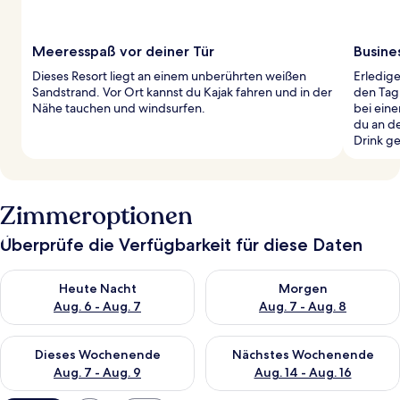
Meeresspaß vor deiner Tür
Busines
Dieses Resort liegt an einem unberührten weißen
Erledig
Sandstrand. Vor Ort kannst du Kajak fahren und in der
den Tag
Nähe tauchen und windsurfen.
bei ein
du an de
Drink g
Zimmeroptionen
Überprüfe die Verfügbarkeit für diese Daten
Überprüfe die Verfügbarkeit für heute Nacht, Aug. 6 - Aug. 7.
Überprüfe die Verfügbarkeit f
Heute Nacht
Morgen
Aug. 6 - Aug. 7
Aug. 7 - Aug. 8
Überprüfe die Verfügbarkeit für dieses Wochenende, Aug. 7 - 
Überprüfe die Verfügbarkeit f
Dieses Wochenende
Nächstes Wochenende
Aug. 7 - Aug. 9
Aug. 14 - Aug. 16