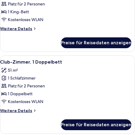
Suite
Oceanfront
Platz für 2 Personen
View,
1 King-Bett
Club
Kostenloses WLAN
Lounge
Weitere
Weitere Details
Access,
Details
Ritz-
für
Preise für Reisedaten anzeigen
1
Carlton
King
Presidential
Bed,
Alle
Ein Hotelzimmer mit einem großen Bett
Suite
8
Oceanfront
Club-Zimmer, 1 Doppelbett
Fotos
anzeigen
View,
51 m²
Club
für
Lounge
1 Schlafzimmer
Club-
Access,
Zimmer,
Platz für 2 Personen
Ritz-
1
Carlton
1 Doppelbett
Presidential
Doppelbett
Kostenloses WLAN
Suite
anzeigen
Weitere
Weitere Details
Details
für
Preise für Reisedaten anzeigen
Club-
Zimmer,