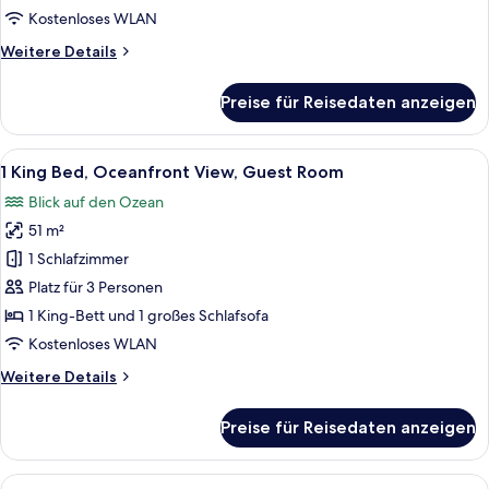
View,
Kostenloses WLAN
Guest
Weitere
Weitere Details
Room
Details
anzeigen
für
Preise für Reisedaten anzeigen
2
Queen
Beds,
Alle
Ein Hotelzimmer mit einem großen Bett
5
Ocean
1 King Bed, Oceanfront View, Guest Room
Fotos
View,
Blick auf den Ozean
Guest
für
Room
51 m²
1
King
1 Schlafzimmer
Bed,
Platz für 3 Personen
Oceanfront
1 King-Bett und 1 großes Schlafsofa
View,
Kostenloses WLAN
Guest
Weitere
Weitere Details
Room
Details
anzeigen
für
Preise für Reisedaten anzeigen
1
King
Bed,
Alle
Ein Hotelzimmer mit Bett, Schreibtisc