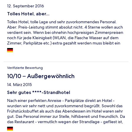
12. September 2016
Tolles Hotel, aber...
Tolles Hotel, tolle Lage und sehr zuvorkommendes Personal.
Aber: Preis-Leistung stimmt absolut nicht. 4 Sterne wollen auch
verdient sein. Wenn bei ohnehin hochpreisigen Zimmerpreisen
noch für jede Kleinigkeit (WLAN, die Flasche Wasser auf dem
Zimmer, Parkplätze etc.) extra gezahlt werden muss bleibt ein
fader Beigeschmack. Hier sollte dringend die Angebotsstruktur
überdacht werden. Sehr schade, hier ist mehr drin ...
Verifizierte Bewertung
10/10 – Außergewöhnlich
14. März 2015
Sehr gutes ****-Strandhotel
Nach einer perfekten Anreise - Parkplätze direkt an Hotel -
wurden wir sehr nett und zuvorkommend begrüßt. Sowohl das
Frühstücksbuffet als auch das Abendessen im Hotel waren sehr
gut. Das Personal immer zur Stelle, hilfsbereit und freundlich. Da
das Restaurant - vermutlich wegen der Strandlage - gefliest ist,
wirkt die Atmosphäre am Abend etwas unterkühlt. Mit ein oder