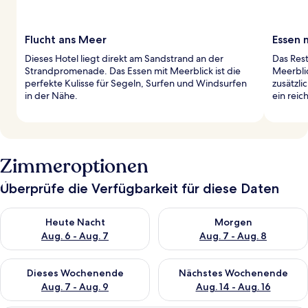
Flucht ans Meer
Essen 
Dieses Hotel liegt direkt am Sandstrand an der
Das Res
Strandpromenade. Das Essen mit Meerblick ist die
Meerblic
perfekte Kulisse für Segeln, Surfen und Windsurfen
zusätzl
in der Nähe.
ein reic
Zimmeroptionen
Überprüfe die Verfügbarkeit für diese Daten
Überprüfe die Verfügbarkeit für heute Nacht, Aug. 6 - Aug. 7.
Überprüfe die Verfügbarkeit f
Heute Nacht
Morgen
Aug. 6 - Aug. 7
Aug. 7 - Aug. 8
Überprüfe die Verfügbarkeit für dieses Wochenende, Aug. 7 - 
Überprüfe die Verfügbarkeit f
Dieses Wochenende
Nächstes Wochenende
Aug. 7 - Aug. 9
Aug. 14 - Aug. 16