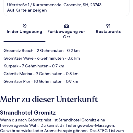
Uferstraße 1 / Kurpromenade, Groemitz, SH, 23743
Auf Karte anzeigen
Karte
In der Umgebung
Fortbewegung vor
Restaurants
Ort
Groemitz Beach
- 2 Gehminuten
- 0.2 km
Grömitzer Wave
- 6 Gehminuten
- 0.6 km
Kurpark
- 7 Gehminuten
- 0.7 km
Grömitz Marina
- 9 Gehminuten
- 0.8 km
Grömitzer Pier
- 10 Gehminuten
- 0.9 km
Mehr zu dieser Unterkunft
Strandhotel Gromitz
Wenn du nach Grömitz reist, ist Strandhotel Gromitz eine
hervorragende Wahl. Du kannst dir Tiefengewebe-Massagen,
Ganzkörperwickel oder Aromatherapie gönnen. Das STEG 1 ist zum