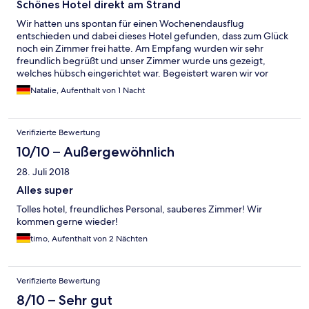
Schönes Hotel direkt am Strand
Wir hatten uns spontan für einen Wochenendausflug
entschieden und dabei dieses Hotel gefunden, dass zum Glück
noch ein Zimmer frei hatte. Am Empfang wurden wir sehr
freundlich begrüßt und unser Zimmer wurde uns gezeigt,
welches hübsch eingerichtet war. Begeistert waren wir vor
allem auch von dem Badezimmer mit der tollen Dusche. Das
Natalie, Aufenthalt von 1 Nacht
Frühstückbüffet am nächsten Morgen bot eine große Auswahl
und auch hier wurden wir wieder von allen Personen sehr
freundlich und zuvorkommend behandelt. Insgesamt sind wir
Verifizierte Bewertung
sehr zufrieden und werden gerne wiederkommen.
10/10 – Außergewöhnlich
28. Juli 2018
Alles super
Tolles hotel, freundliches Personal, sauberes Zimmer! Wir
kommen gerne wieder!
timo, Aufenthalt von 2 Nächten
Verifizierte Bewertung
8/10 – Sehr gut