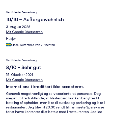
zwei Teppichläufern könnte man sicherlich etwas verbessern.
Die Restaurantterrasse mit tollem Blick auf die Ostsee lädt bei
schönem Wetter zum Verweilen ein. Unser Zimmer lag entfernt
Verifizierte Bewertung
vom Treppenhaus/Fahrstuhl und daher sehr ruhig. Wir hatten
eine Juniorsuite, die ausgesprochen geräumig und sehr
10/10 – Außergewöhnlich
gepflegt war. Der große Balkon - im Sommer gibt es hoffentlich
3. August 2026
dort zwei Stühle und einen Tisch - ist der Hit und bietet einen
Mit Google übersetzen
tollen Blick auf die Ostsee. Die Bettmatratzen waren sehr gut.
Nur die großen Kopfkissen waren wir von zu Hause nicht mehr
Husjw
gewöhnt. Perfekt wäre es, wenn das Hotel alternativ schmale
Claes, Aufenthalt von 2 Nächten
Nackenkissen anbieten würde. Das Auschecken bis 11 Uhr
fanden wir etwas zu früh, aber dankenswerterweise konnte
unser Auto noch in der Garage stehen bleiben, sodass wir
trotzdem den Tag in Grömitz noch nutzen konnten. Rund um ein
Verifizierte Bewertung
sehr gelungener Kurzaufenthalt und wir überlegen im Sommer
8/10 – Sehr gut
für eine längere Zeit wiederzukommen.
15. Oktober 2021
Mit Google übersetzen
Internationalt kreditkort ikke accepteret.
Generelt meget venligt og serviceorienteret personale. Dog
meget utilfredsstillende, at Mastercard kun kan benyttes til
betaling af opholdet, men ikke til kurskat og parkering og ikke i
restauranten. Jeg blev kl 20:30 sendt til nærmeste Sparekasse
for at hæve kontanter til at betale med i restauranten. Jeg jeg