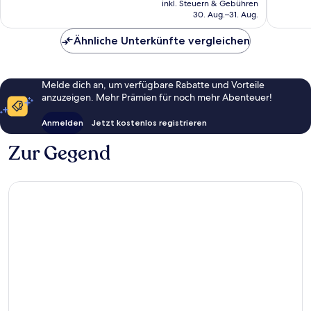
gut,
44
inkl. Steuern & Gebühren
beträgt
30. Aug.–31. Aug.
1.000
Bewert
187 €
Bewertungen
Ähnliche Unterkünfte vergleichen
Melde dich an, um verfügbare Rabatte und Vorteile
anzuzeigen. Mehr Prämien für noch mehr Abenteuer!
Anmelden
Jetzt kostenlos registrieren
Zur Gegend