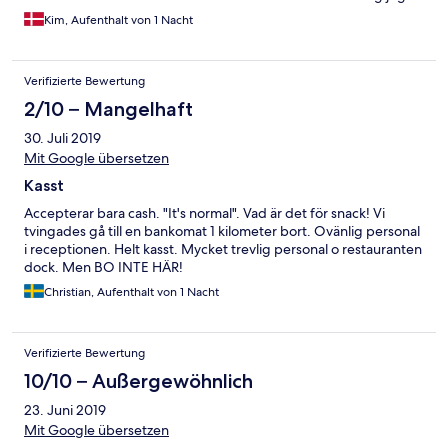
var tilbage og klar til at spise kl 20:50 havde køkkenet lukket.
Kim, Aufenthalt von 1 Nacht
Det burde man have fortalt mig forinden. Jeg skyndte mig at gå
tilbage til byen for at finde en åben restaurant, hvilket
mislykkedes, så jeg endte med en pizza på værelset efter en
Verifizierte Bewertung
lang dag uden frokost. Ikke tilfredsstillende! Fin håndtering af
morgenbuffet i forhold til Corona-restriktioner. Værelset var OK,
2/10 – Mangelhaft
men indretningen af ældre dato.
30. Juli 2019
Mit Google übersetzen
Kasst
Accepterar bara cash. "It's normal". Vad är det för snack! Vi
tvingades gå till en bankomat 1 kilometer bort. Ovänlig personal
i receptionen. Helt kasst. Mycket trevlig personal o restauranten
dock. Men BO INTE HÄR!
Christian, Aufenthalt von 1 Nacht
Verifizierte Bewertung
10/10 – Außergewöhnlich
23. Juni 2019
Mit Google übersetzen