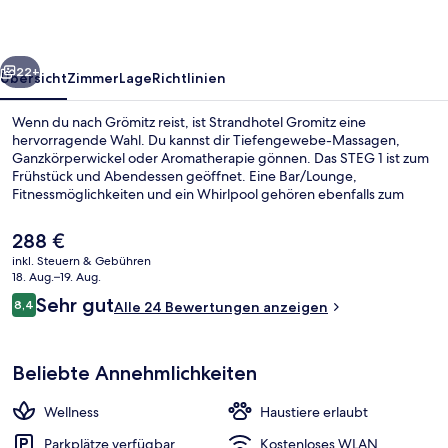
rück
Weiter
22+
Übersicht
Zimmer
Lage
Richtlinien
Wenn du nach Grömitz reist, ist Strandhotel Gromitz eine
hervorragende Wahl. Du kannst dir Tiefengewebe-Massagen,
Ganzkörperwickel oder Aromatherapie gönnen. Das STEG 1 ist zum
Frühstück und Abendessen geöffnet. Eine Bar/Lounge,
Fitnessmöglichkeiten und ein Whirlpool gehören ebenfalls zum
Angebot.
Der
288 €
aktuelle
inkl. Steuern & Gebühren
Preis
18. Aug.–19. Aug.
Allergikerbettwaren, Minibar, Zimmers
beträgt
Bewertungen
Sehr gut
8,4
Alle 24 Bewertungen anzeigen
288 €.
8,4 von 10.
Beliebte Annehmlichkeiten
Wellness
Haustiere erlaubt
Parkplätze verfügbar
Kostenloses WLAN