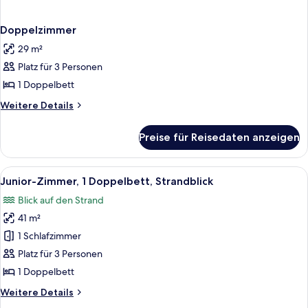
Doppelzimmer
29 m²
Platz für 3 Personen
1 Doppelbett
Weitere
Weitere Details
Details
für
Preise für Reisedaten anzeigen
Doppelzimmer
Alle
Ein Balkon mit roten Stühlen und Blic
2
Junior-Zimmer, 1 Doppelbett, Strandblick
Fotos
Blick auf den Strand
für
41 m²
Junior-
Zimmer,
1 Schlafzimmer
1
Platz für 3 Personen
Doppelbett,
1 Doppelbett
Strandblick
Weitere
Weitere Details
anzeigen
Details