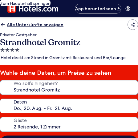
Zum Hauptinhalt springen
App herunterladen
Alle Unterkünfte anzeigen
Privater Gastgeber
Strandhotel Gromitz
4.0-
Sterne-
Hotel direkt am Strand in Grömitz mit Restaurant und Bar/Lounge
Unterkunft
Wähle deine Daten, um Preise zu sehen
Wo soll’s hingehen?
Daten
Gäste