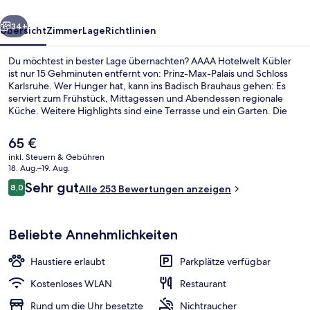
rück
Weiter
34+
Übersicht
Zimmer
Lage
Richtlinien
Du möchtest in bester Lage übernachten? AAAA Hotelwelt Kübler
ist nur 15 Gehminuten entfernt von: Prinz-Max-Palais und Schloss
Karlsruhe. Wer Hunger hat, kann ins Badisch Brauhaus gehen: Es
serviert zum Frühstück, Mittagessen und Abendessen regionale
Küche. Weitere Highlights sind eine Terrasse und ein Garten. Die
öffentlichen Verkehrsmittel sind nur einen kurzen Fußmarsch
entfernt: Zur Straßenbahnhaltestelle Marktplatz (Kaiserstraße U)
Der
65 €
sind es 12 Minuten und zur Straßenbahnhaltestelle
aktuelle
inkl. Steuern & Gebühren
Karlstor/Bundesgerichtshof 13 Minuten.
Preis
18. Aug.–19. Aug.
Frühstück, Mittagessen und Abendes
beträgt
Bewertungen
Sehr gut
8,0
Alle 253 Bewertungen anzeigen
65 €.
8,0 von 10.
Beliebte Annehmlichkeiten
Haustiere erlaubt
Parkplätze verfügbar
Kostenloses WLAN
Restaurant
Rund um die Uhr besetzte
Nichtraucher