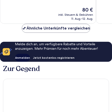
Karlsruhe
Sehr
Sehr
gut,
gut,
Der
80 €
896
197
Preis
inkl. Steuern & Gebühren
Bewertungen
Bewert
beträgt
11. Aug.–12. Aug.
80 €
Ähnliche Unterkünfte vergleichen
Melde dich an, um verfügbare Rabatte und Vorteile
anzuzeigen. Mehr Prämien für noch mehr Abenteuer!
Anmelden
Jetzt kostenlos registrieren
Zur Gegend