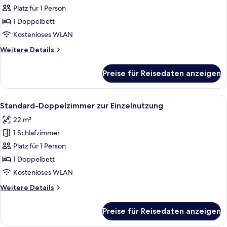
Doppelzimmer
Platz für 1 Person
zur
1 Doppelbett
Einzelnutzung
Kostenloses WLAN
anzeigen
Weitere
Weitere Details
Details
für
Preise für Reisedaten anzeigen
Comfort-
Doppelzimmer
zur
Alle
Ein Hotelzimmer mit einem großen Bett
5
Einzelnutzung
Standard-Doppelzimmer zur Einzelnutzung
Fotos
22 m²
für
1 Schlafzimmer
Standard-
Doppelzimmer
Platz für 1 Person
zur
1 Doppelbett
Einzelnutzung
Kostenloses WLAN
anzeigen
Weitere
Weitere Details
Details
für
Preise für Reisedaten anzeigen
Standard-
Doppelzimmer