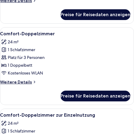
Weitere
Weitere Details
Details
für
Preise für Reisedaten anzeigen
Standard-
Einzelzimmer
Alle
Ein Hotelzimmer mit einem Holzbett, e
7
Comfort-Doppelzimmer
Fotos
24 m²
für
1 Schlafzimmer
Comfort-
Doppelzimmer
Platz für 3 Personen
anzeigen
1 Doppelbett
Kostenloses WLAN
Weitere
Weitere Details
Details
für
Preise für Reisedaten anzeigen
Comfort-
Doppelzimmer
Alle
Ein Hotelzimmer mit einem Holzbett, e
7
Comfort-Doppelzimmer zur Einzelnutzung
Fotos
24 m²
für
1 Schlafzimmer
Comfort-