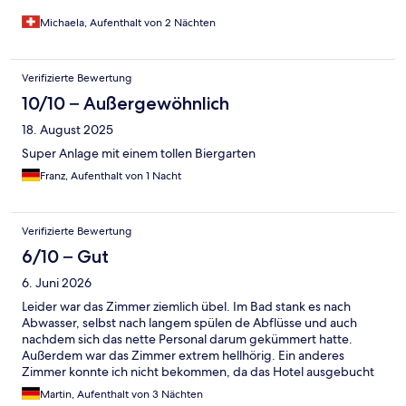
Michaela, Aufenthalt von 2 Nächten
Verifizierte Bewertung
10/10 – Außergewöhnlich
18. August 2025
Super Anlage mit einem tollen Biergarten
Franz, Aufenthalt von 1 Nacht
Verifizierte Bewertung
6/10 – Gut
6. Juni 2026
Leider war das Zimmer ziemlich übel. Im Bad stank es nach
Abwasser, selbst nach langem spülen de Abflüsse und auch
nachdem sich das nette Personal darum gekümmert hatte.
Außerdem war das Zimmer extrem hellhörig. Ein anderes
Zimmer konnte ich nicht bekommen, da das Hotel ausgebucht
war. Die Angestellten waren dennoch sehr nett und bemüht.
Martin, Aufenthalt von 3 Nächten