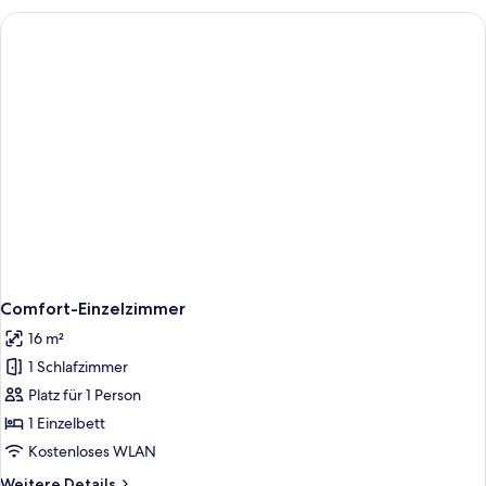
zur
Einzelnutzung
Comfort-Einzelzimmer
16 m²
1 Schlafzimmer
Platz für 1 Person
1 Einzelbett
Kostenloses WLAN
Weitere
Weitere Details