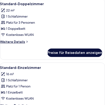
Alle
Ein Hotelzimmer mit einem großen Bett
5
Standard-Doppelzimmer
Fotos
22 m²
für
1 Schlafzimmer
Standard-
Doppelzimmer
Platz für 3 Personen
anzeigen
1 Doppelbett
Kostenloses WLAN
Weitere
Weitere Details
Details
für
Preise für Reisedaten anzeigen
Standard-
Doppelzimmer
Alle
Ein Hotelzimmer mit Bett, Sessel, Sch
7
Standard-Einzelzimmer
Fotos
16 m²
für
1 Schlafzimmer
Standard-
Einzelzimmer
Platz für 1 Person
anzeigen
1 Einzelbett
Kostenloses WLAN