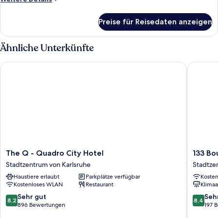
Details
für
Preise für Reisedaten anzeigen
Comfort-
Einzelzimmer
Ähnliche Unterkünfte
The Q - Quadro City Hotel
133 Bout
The
133
The Q - Quadro City Hotel
133 Bo
Q
Boutiqu
Stadtzentrum von Karlsruhe
Stadtze
-
Hotel
Haustiere erlaubt
Parkplätze verfügbar
Koste
Quadro
Karlsruh
Kostenloses WLAN
Restaurant
Klimaa
City
Stadtze
Hotel
von
8.2
8.4
Sehr gut
Seh
8,2
8,4
Stadtzentrum
Karlsruh
von
von
896 Bewertungen
197 
von
10,
10,