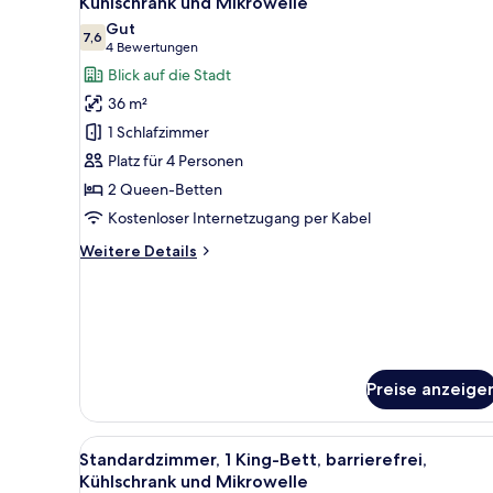
Kühlschrank und Mikrowelle
für
Gut
7,6
Standardzimmer,
7,6 von 10
(4
4 Bewertungen
2 Queen-
Bewertungen)
Blick auf die Stadt
Betten,
36 m²
barrierefrei,
1 Schlafzimmer
Kühlschrank
Platz für 4 Personen
und
2 Queen-Betten
Mikrowelle
Kostenloser Internetzugang per Kabel
anzeigen
Weitere
Weitere Details
Details
für
Standardzimmer,
2 Queen-
Betten,
barrierefrei,
Preise anzeige
Kühlschrank
und
Mikrowelle
Alle
Ein Hotelzimmer mit Bett, Nac
4
Standardzimmer, 1 King-Bett, barrierefrei,
Fotos
Kühlschrank und Mikrowelle