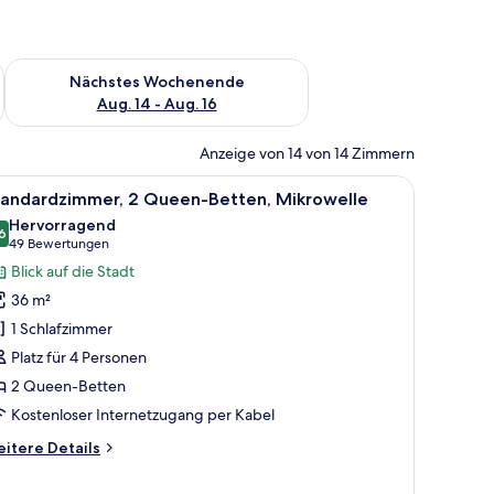
es Wochenende, Aug. 7 - Aug. 9.
Überprüfe die Verfügbarkeit für nächstes Wochenende, Aug. 1
Nächstes Wochenende
Aug. 14 - Aug. 16
Anzeige von 14 von 14 Zimmern
Schreibtisch, Stuhl und einem Fenster mit Vorhängen.
le
Ein Hotelzimmer mit zwei Betten, einem Schre
5
tandardzimmer, 2 Queen-Betten, Mikrowelle
otos
Hervorragend
ür
6
8,6 von 10
(49
49 Bewertungen
tandardzimmer,
Bewertungen)
Blick auf die Stadt
 Queen-
36 m²
etten,
1 Schlafzimmer
ikrowelle
Platz für 4 Personen
nzeigen
2 Queen-Betten
Kostenloser Internetzugang per Kabel
itere
itere Details
tails
r