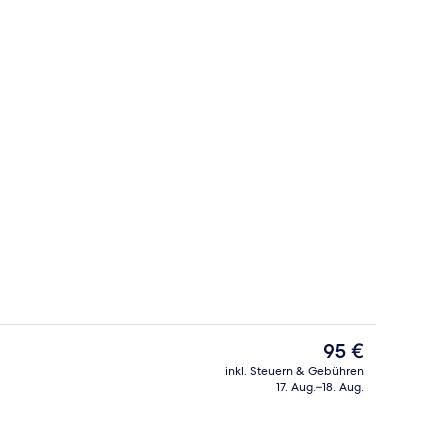
begriffenes großes Frühstück
Allergikerbettwaren, Schreibtisch, la
Der
95 €
aktuelle
inkl. Steuern & Gebühren
Preis
17. Aug.–18. Aug.
iegestühle
Lobby
beträgt
95 €.