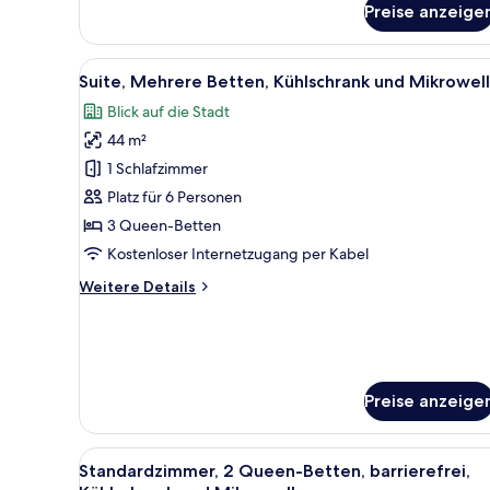
Bett
Preise anzeige
(1st
Floor;Pet
Friendly)
Alle
Ein Hotelzimmer mit zwei Bett
10
Suite, Mehrere Betten, Kühlschrank und Mikrowel
Fotos
Blick auf die Stadt
für
44 m²
Suite,
Mehrere
1 Schlafzimmer
Betten,
Platz für 6 Personen
Kühlschrank
3 Queen-Betten
und
Kostenloser Internetzugang per Kabel
Mikrowelle
Weitere
Weitere Details
anzeigen
Details
für
Suite,
Mehrere
Betten,
Preise anzeige
Kühlschrank
und
Mikrowelle
Alle
Ein Hotelzimmer mit zwei Bett
4
Standardzimmer, 2 Queen-Betten, barrierefrei,
Fotos