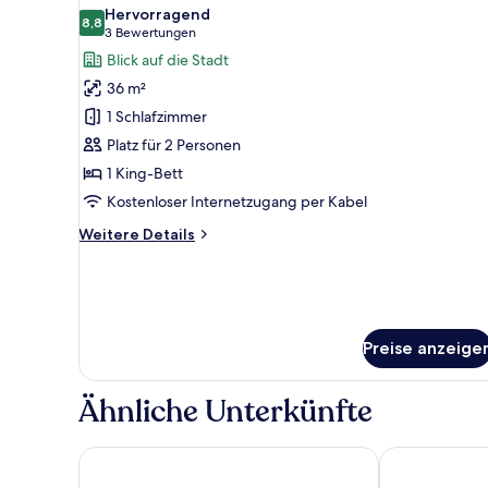
für
Hervorragend
8,8
Standardzimmer,
8,8 von 10
(3
3 Bewertungen
1 King-
Bewertungen)
Blick auf die Stadt
Bett,
36 m²
barrierefrei,
1 Schlafzimmer
Kühlschrank
Platz für 2 Personen
und
1 King-Bett
Mikrowelle
Kostenloser Internetzugang per Kabel
anzeigen
Weitere
Weitere Details
Details
für
Standardzimmer,
1 King-
Bett,
Preise anzeige
barrierefrei,
Kühlschrank
und
Ähnliche Unterkünfte
Mikrowelle
Super 8 by Wyndham Custer/Crazy Horse Area
Bavarian Inn B