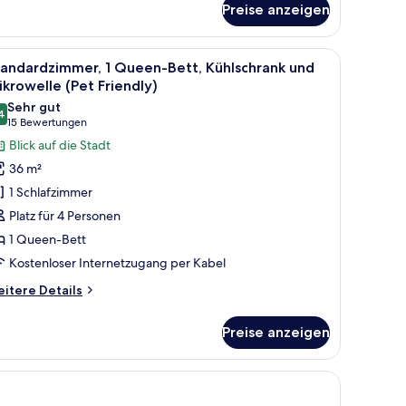
Preise anzeigen
Queen-
tten,
min
m Fernseher, einem Schreibtisch, einem Stuhl und einer Mikrowelle.
le
Ein Hotelzimmer mit einem großen Bett, einem
7
tandardzimmer, 1 Queen-Bett, Kühlschrank und
otos
krowelle (Pet Friendly)
ür
Sehr gut
4
tandardzimmer,
8,4 von 10
(15
15 Bewertungen
Bewertungen)
Blick auf die Stadt
ueen-
36 m²
ett,
1 Schlafzimmer
ühlschrank
Platz für 4 Personen
nd
1 Queen-Bett
ikrowelle
Kostenloser Internetzugang per Kabel
Pet
riendly)
itere
itere Details
nzeigen
tails
r
Preise anzeigen
andardzimmer,
ueen-
t, einem Schreibtisch, einem Stuhl, einer Lampe und einem Bild an der Wand
tt,
hlschrank