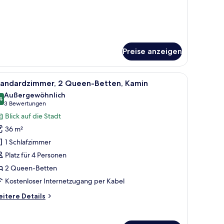
andardzimmer,
Queen-
tten,
krowelle
Preise anzeigen
t, zwei Nachttischen mit Lampen, einem Holzkopfstück, einer Bank, einem r
le
Ein Hotelzimmer mit zwei Betten, einem Schre
11
tandardzimmer, 2 Queen-Betten, Kamin
otos
Außergewöhnlich
ür
4
9,4 von 10
(3
3 Bewertungen
tandardzimmer,
Bewertungen)
Blick auf die Stadt
 Queen-
36 m²
etten,
1 Schlafzimmer
amin
Platz für 4 Personen
nzeigen
2 Queen-Betten
Kostenloser Internetzugang per Kabel
itere
itere Details
tails
r
andardzimmer,