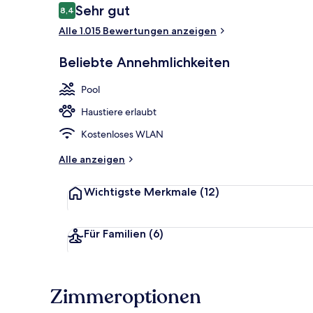
Bewertungen
Sehr gut
8,4
8,4 von 10.
Alle 1.015 Bewertungen anzeigen
Businesscent
Beliebte Annehmlichkeiten
Pool
Haustiere erlaubt
Kostenloses WLAN
Alle anzeigen
Wichtigste Merkmale
(12)
Für Familien
(6)
Zimmeroptionen