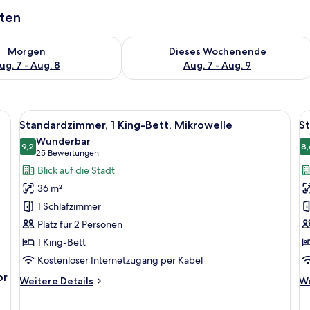
aten
 - Aug. 7.
 Verfügbarkeit für morgen, Aug. 7 - Aug. 8.
Überprüfe die Verfügbarkeit für dies
Morgen
Dieses Wochenende
ug. 7 - Aug. 8
Aug. 7 - Aug. 9
Alle
Ein Hotelzimmer mit Bett, Fernseher, 
Al
7
Standardzimmer, 1 King-Bett, Mikrowelle
S
Fotos
F
Wunderbar
für
9,2
f
8,
9,2 von 10
(25
25 Bewertungen
Standardzimmer,
S
Bewertungen)
Blick auf die Stadt
1 King-
2
36 m²
Bett,
B
1 Schlafzimmer
Mikrowelle
M
Platz für 2 Personen
anzeigen
a
1 King-Bett
Kostenloser Internetzugang per Kabel
or
Weitere
We
Weitere Details
We
Details
De
für
fü