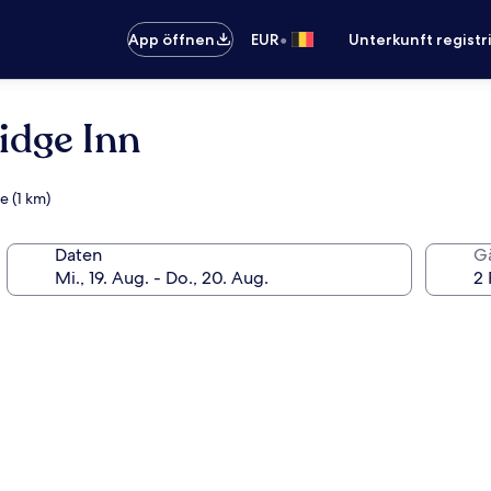
•
App öffnen
EUR
Unterkunft registr
idge Inn
e (1 km)
Daten
G