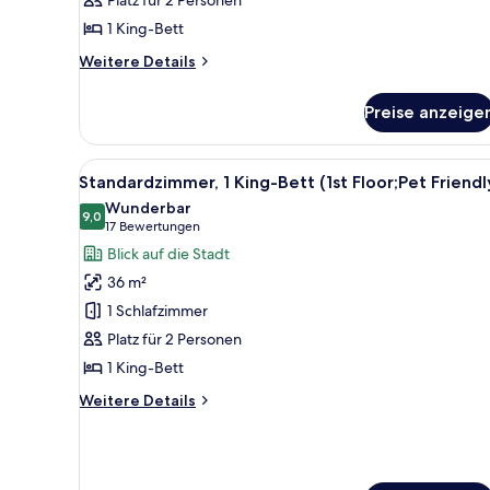
Platz für 2 Personen
1 King-Bett
Weitere
Weitere Details
Details
für
Preise anzeige
1
King
Bed,Non-
Alle
Ein Hotelzimmer mit Bett, Fern
4
Smoking,Pet
Standardzimmer, 1 King-Bett (1st Floor;Pet Friendl
Fotos
Friendly
Wunderbar
Room,Exterior
für
9,0
9,0 von 10
(17
17 Bewertungen
Corridor,First
Standardzimmer,
Bewertungen)
Blick auf die Stadt
Floor,Coffee
1 King-
Maker,Hairdryer
36 m²
Bett
1 Schlafzimmer
(1st
Platz für 2 Personen
Floor;Pet
1 King-Bett
Friendly)
anzeigen
Weitere
Weitere Details
Details
für
Standardzimmer,
1 King-