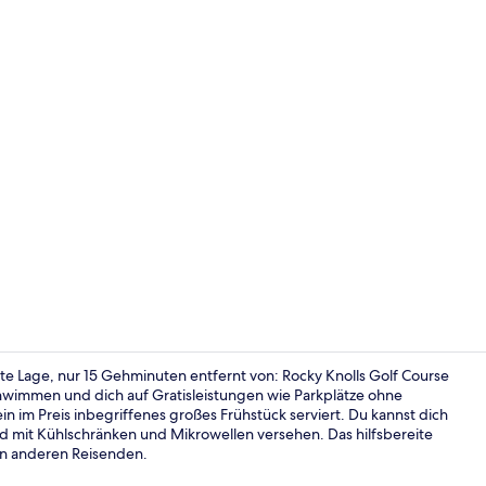
Tägliches in
te Lage, nur 15 Gehminuten entfernt von: Rocky Knolls Golf Course
wimmen und dich auf Gratisleistungen wie Parkplätze ohne
in im Preis inbegriffenes großes Frühstück serviert. Du kannst dich
Innenpool, L
nd mit Kühlschränken und Mikrowellen versehen. Das hilfsbereite
on anderen Reisenden.