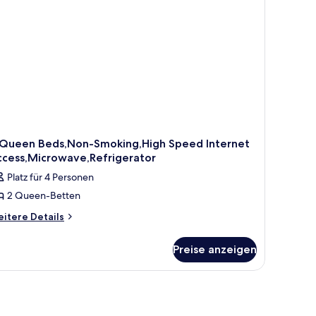
nd
krowelle
et
iendly)
 Queen Beds,Non-Smoking,High Speed Internet
ccess,Microwave,Refrigerator
Platz für 4 Personen
2 Queen-Betten
itere
itere Details
tails
r
Preise anzeigen
ueen
ds,Non-
gen.
oking,High
peed