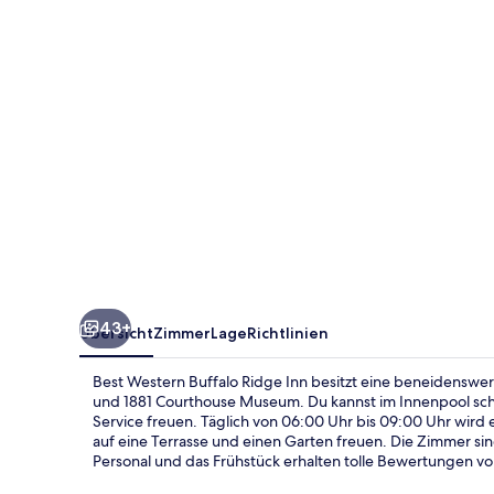
Inn
43+
Übersicht
Zimmer
Lage
Richtlinien
Best Western Buffalo Ridge Inn besitzt eine beneidenswer
und 1881 Courthouse Museum. Du kannst im Innenpool sch
Service freuen. Täglich von 06:00 Uhr bis 09:00 Uhr wird e
auf eine Terrasse und einen Garten freuen. Die Zimmer si
Personal und das Frühstück erhalten tolle Bewertungen v