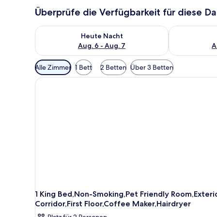
Überprüfe die Verfügbarkeit für diese D
Überprüfe die Verfügbarkeit für heute Nacht, Aug. 6
Überprüfe die
Heute Nacht
Aug. 6 - Aug. 7
A
Verfügbare
Alle Zimmer
1 Bett
2 Betten
Über 3 Betten
Filter
für
Zimmer
1 King Bed,Non-Smoking,Pet Friendly Room,Exteri
Corridor,First Floor,Coffee Maker,Hairdryer