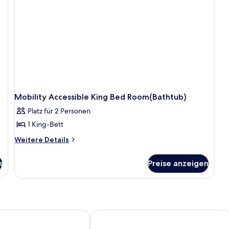
In
Ac
Mobility Accessible King Bed Room(Bathtub)
Platz für 2 Personen
1 King-Bett
Weitere
Weitere Details
Details
für
n
Preise anzeigen
Mobility
Accessible
King
Bed
Room(Bathtub)
lack Hills
Comfort Inn & Suites Custer - Crazy 