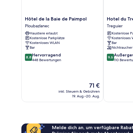
Hôtel
Hotel
Hôtel de la Baie de Paimpol
Hotel du Tr
de
du
Ploubazlanec
Treguier
la
Trégor
Haustiere erlaubt
Kostenlose P
Baie
Treguier
Kostenlose Parkplätze
Kostenloses
de
Kostenloses WLAN
Bar
Paimpol
Bar
Nichtraucher
Ploubazlanec
8.8
9.6
Hervorragend
Außerge
8,8
9,6
von
von
448 Bewertungen
110 Bewert
10,
10,
Hervorragend,
Außergewöhnl
448
110
Bewertungen
Bewertungen
Der
71 €
Preis
inkl. Steuern & Gebühren
beträgt
19. Aug.–20. Aug.
71 €
Melde dich an, um verfügbare Rabat