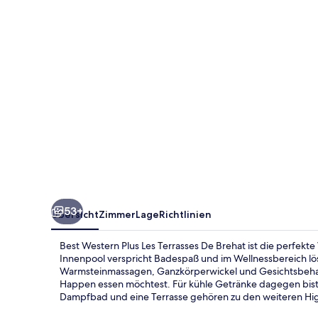
Terrasses
De
Brehat
53+
Übersicht
Zimmer
Lage
Richtlinien
Best Western Plus Les Terrasses De Brehat ist die perfekte
Innenpool verspricht Badespaß und im Wellnessbereich lös
Warmsteinmassagen, Ganzkörperwickel und Gesichtsbehan
Happen essen möchtest. Für kühle Getränke dagegen bist d
Dampfbad und eine Terrasse gehören zu den weiteren Hig