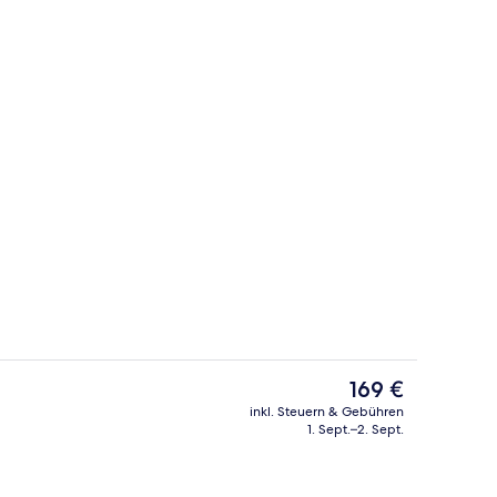
Bettwaren, Pillowtop-Betten, Minibar, Zimmersafe
Strand
Der
169 €
aktuelle
inkl. Steuern & Gebühren
Preis
1. Sept.–2. Sept.
Strand
beträgt
169 €.