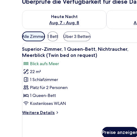
Überprüfe die Verfügbarkeit für diese D
Überprüfe die Verfügbarkeit für heute Nacht, Aug. 7
Überprüfe die
Heute Nacht
Aug. 7 - Aug. 8
A
Verfügbare
Alle Zimmer
1 Bett
Über 3 Betten
Filter
Alle
Ein Hotelzimmer mit einem Bet
für
5
Superior-Zimmer, 1 Queen-Bett, Nichtraucher,
Fotos
Zimmer
Meerblick (Twin bed on request)
für
Blick aufs Meer
Superior-
22 m²
Zimmer,
1 Schlafzimmer
1
Queen-
Platz für 2 Personen
Bett,
1 Queen-Bett
Nichtraucher,
Kostenloses WLAN
Meerblick
Weitere
Weitere Details
(Twin
Details
bed
für
Superior-
on
Preise anzeige
Zimmer,