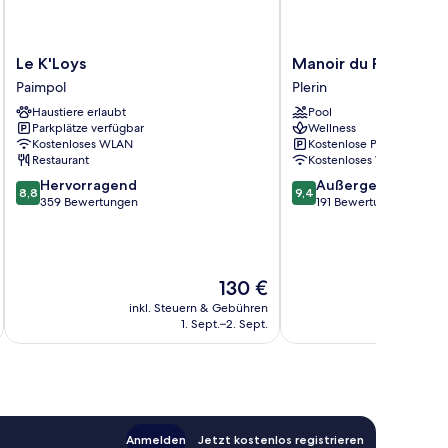
Le
Manoir
Le K'Loys
Manoir du Roselier
K'Loys
du
Paimpol
Plerin
Paimpol
Roselier
Haustiere erlaubt
Pool
Plerin
Parkplätze verfügbar
Wellness
Kostenloses WLAN
Kostenlose Parkplätze
Restaurant
Kostenloses WLAN
8.8
9.4
Hervorragend
Außergewöhnlich
8,8
9,4
von
von
359 Bewertungen
191 Bewertungen
10,
10,
Hervorragend,
Außergewöhnlich,
359
191
Bewertungen
Bewertungen
Der
130 €
Preis
inkl. Steuern & Gebühren
inkl. S
beträgt
1. Sept.–2. Sept.
130 €
Anmelden
Jetzt kostenlos registrieren