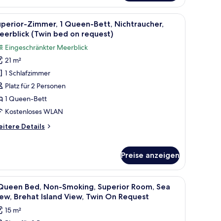
mmer,
Einzelbett,
m Schreibtisch mit Lampe, einer Kaffeemaschine und zwei Wand-Fernsehern.
le
Ein Hotelzimmer mit einem Bett, einem hölze
10
chtraucher
perior-Zimmer, 1 Queen-Bett, Nichtraucher,
otos
erblick (Twin bed on request)
ür
Eingeschränkter Meerblick
uperior-
21 m²
immer,
1 Schlafzimmer
ueen-
Platz für 2 Personen
ett,
1 Queen-Bett
ichtraucher,
Kostenloses WLAN
eerblick
itere
itere Details
Twin
tails
ed
r
perior-
n
Preise anzeigen
mmer,
equest)
nzeigen
ueen-
le
Hochwertige Bettwaren, Pillowtop-Betten, Mi
2
 Queen Bed, Non-Smoking, Superior Room, Sea
tt,
otos
ew, Brehat Island View, Twin On Request
chtraucher,
ür
erblick
15 m²
win