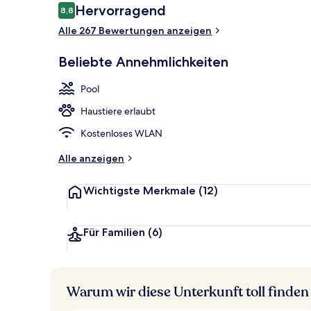
Bewertungen
Hervorragend
8,8
8,8 von 10.
Alle 267 Bewertungen anzeigen
Restaurant
Beliebte Annehmlichkeiten
Pool
Haustiere erlaubt
Kostenloses WLAN
Alle anzeigen
Wichtigste Merkmale
(12)
Für Familien
(6)
Warum wir diese Unterkunft toll finden