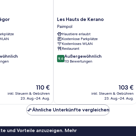
Les
égor
Les Hauts de Kerano
Hauts
Paimpol
de
arkplätze
Haustiere erlaubt
Kerano
 WLAN
Kostenlose Parkplätze
Paimpol
Kostenloses WLAN
Restaurant
9.6
wöhnlich
Außergewöhnlich
9,6
von
ungen
113 Bewertungen
10,
ich,
Außergewöhnlich,
113
Bewertungen
Der
Der
110 €
103 €
Preis
Preis
inkl. Steuern & Gebühren
inkl. Steuern & Gebühren
beträgt
beträgt
23. Aug.–24. Aug.
23. Aug.–24. Aug.
110 €
103 €
Ähnliche Unterkünfte vergleichen
te und Vorteile anzuzeigen. Mehr