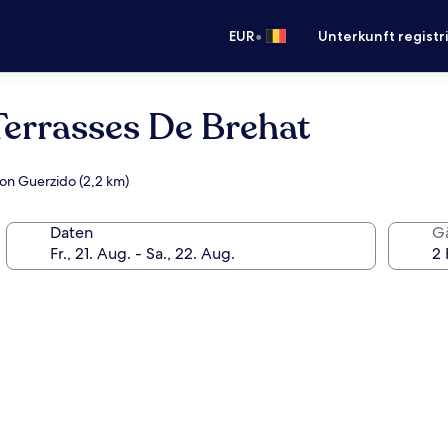
•
EUR
Unterkunft registr
Terrasses De Brehat
von Guerzido (2,2 km)
Daten
G