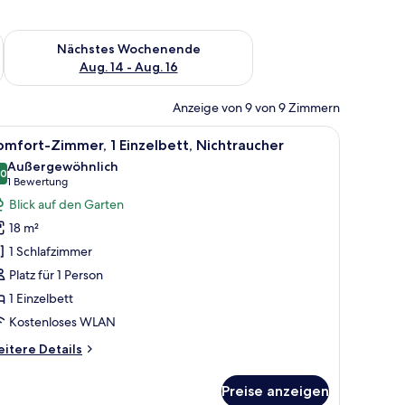
es Wochenende, Aug. 7 - Aug. 9.
Überprüfe die Verfügbarkeit für nächstes Wochenende, Aug. 1
Nächstes Wochenende
Aug. 14 - Aug. 16
Anzeige von 9 von 9 Zimmern
m an der Wand hängenden Bild.
h, Fernseher und Kleiderschrank.
le
Ein modernes Badezimmer mit Waschbecken, T
5
mfort-Zimmer, 1 Einzelbett, Nichtraucher
otos
Außergewöhnlich
ür
,0
10,0 von 10
(1
1 Bewertung
omfort-
Bewertung)
Blick auf den Garten
immer,
18 m²
Einzelbett,
1 Schlafzimmer
ichtraucher
Platz für 1 Person
nzeigen
1 Einzelbett
Kostenloses WLAN
itere
itere Details
tails
r
Preise anzeigen
mfort-