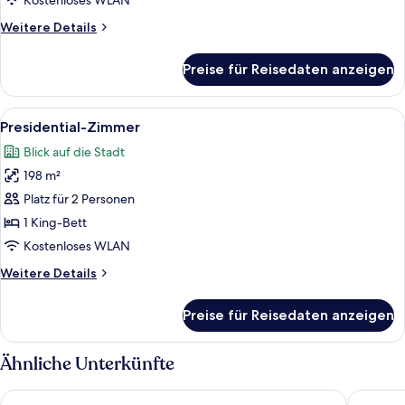
anzeigen
Kostenloses WLAN
Weitere
Weitere Details
Details
für
Preise für Reisedaten anzeigen
Suite
Alle
Ein geräumiger Raum mit einem große
5
Presidential-Zimmer
Fotos
Blick auf die Stadt
für
198 m²
Presidential-
Zimmer
Platz für 2 Personen
anzeigen
1 King-Bett
Kostenloses WLAN
Weitere
Weitere Details
Details
für
Preise für Reisedaten anzeigen
Presidential-
Zimmer
Ähnliche Unterkünfte
The Ann Hanoi Hotel & Spa
SQ HANG