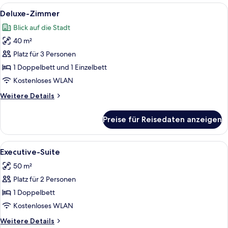
Alle
Ein Hotelzimmer mit großem, gepolster
5
Deluxe-Zimmer
Fotos
Blick auf die Stadt
für
40 m²
Deluxe-
Zimmer
Platz für 3 Personen
anzeigen
1 Doppelbett und 1 Einzelbett
Kostenloses WLAN
Weitere
Weitere Details
Details
für
Preise für Reisedaten anzeigen
Deluxe-
Zimmer
Alle
Ein Hotelzimmer mit einem großen Bet
5
Executive-Suite
Fotos
50 m²
für
Platz für 2 Personen
Executive-
Suite
1 Doppelbett
anzeigen
Kostenloses WLAN
Weitere
Weitere Details