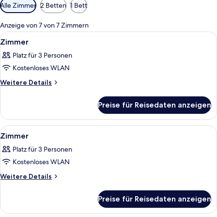
Verfügbare
Alle Zimmer
2 Betten
1 Bett
Filter
für
Anzeige von 7 von 7 Zimmern
Zimmer
Alle
Ein Hotelzimmer mit zwei Betten, ein
2
Zimmer
Fotos
Platz für 3 Personen
für
Kostenloses WLAN
Zimmer
anzeigen
Weitere
Weitere Details
Details
für
Preise für Reisedaten anzeigen
Zimmer
Alle
Ein Hotelzimmer mit zwei Betten, ein
1
Zimmer
Fotos
Platz für 3 Personen
für
Kostenloses WLAN
Zimmer
anzeigen
Weitere
Weitere Details
Details
für
Preise für Reisedaten anzeigen
Zimmer