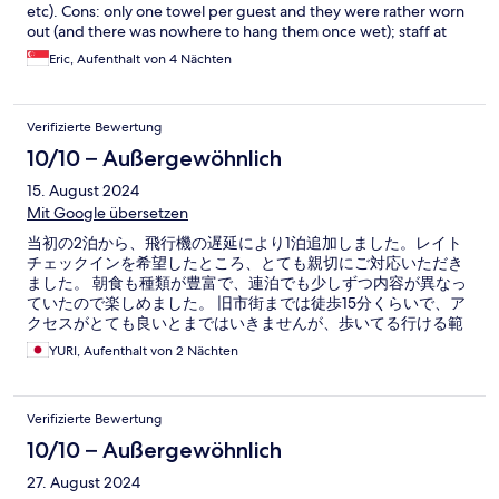
etc). Cons: only one towel per guest and they were rather worn
out (and there was nowhere to hang them once wet); staff at
check-out was unpleasant.
Eric, Aufenthalt von 4 Nächten
Verifizierte Bewertung
10/10 – Außergewöhnlich
15. August 2024
Mit Google übersetzen
当初の2泊から、飛行機の遅延により1泊追加しました。レイト
チェックインを希望したところ、とても親切にご対応いただき
ました。 朝食も種類が豊富で、連泊でも少しずつ内容が異なっ
ていたので楽しめました。 旧市街までは徒歩15分くらいで、ア
クセスがとても良いとまではいきませんが、歩いてる行ける範
囲で良かったです。 バスローブやアメニティも完備されていま
YURI, Aufenthalt von 2 Nächten
した。
Verifizierte Bewertung
10/10 – Außergewöhnlich
27. August 2024