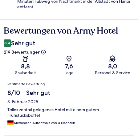
Minuten Fußweg von Nachtmarkt in der Altstadt von Hanoi
entfernt.
Bewertungen von Army Hotel
Bewertungen
Sehr gut
8,4
219 Bewertungen
8,8
7,6
8,0
Sauberkeit
Lage
Personal & Service
Bewertungen
Verifizierte Bewertung
8/10 – Sehr gut
3. Februar 2025
Tolles zentral gelegenes Hotel mit einem gutem
Frühstücksbuffet
Alexander, Aufenthalt von 4 Nächten