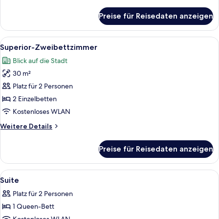
Details
für
Preise für Reisedaten anzeigen
Executive-
Suite
Alle
Ein Hotelzimmer mit zwei Betten, ein
5
Superior-Zweibettzimmer
Fotos
Blick auf die Stadt
für
30 m²
Superior-
Zweibettzimmer
Platz für 2 Personen
anzeigen
2 Einzelbetten
Kostenloses WLAN
Weitere
Weitere Details
Details
für
Preise für Reisedaten anzeigen
Superior-
Zweibettzimmer
Alle
Minibar, Zimmersafe, Schreibtisch, V
8
Suite
Fotos
Platz für 2 Personen
für
1 Queen-Bett
Suite