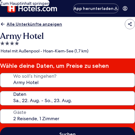
Zum Hauptinhalt springen
App herunterladen
Alle Unterkünfte anzeigen
Army Hotel
4.0-
Sterne-
Hotel mit Außenpool - Hoan-Kiem-See (1,7 km)
Unterkunft
Wähle deine Daten, um Preise zu sehen
Wo soll’s hingehen?
Daten
Gäste
Suchen