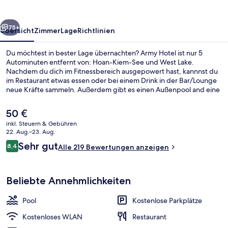
rück
Weiter
75+
Übersicht
Zimmer
Lage
Richtlinien
Du möchtest in bester Lage übernachten? Army Hotel ist nur 5
Autominuten entfernt von: Hoan-Kiem-See und West Lake.
Nachdem du dich im Fitnessbereich ausgepowert hast, kannnst du
im Restaurant etwas essen oder bei einem Drink in der Bar/Lounge
neue Kräfte sammeln. Außerdem gibt es einen Außenpool and eine
Terrasse.
Der
50 €
aktuelle
inkl. Steuern & Gebühren
Preis
22. Aug.–23. Aug.
Außenpool, Liegestühle
beträgt
Bewertungen
Sehr gut
8,4
Alle 219 Bewertungen anzeigen
50 €.
8,4 von 10.
Beliebte Annehmlichkeiten
Pool
Kostenlose Parkplätze
Kostenloses WLAN
Restaurant