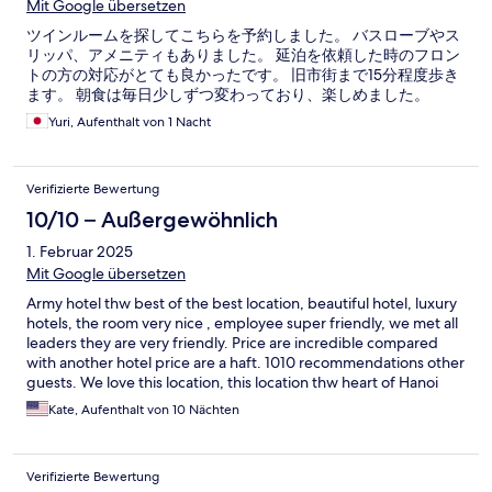
Mit Google übersetzen
ツインルームを探してこちらを予約しました。 バスローブやス
リッパ、アメニティもありました。 延泊を依頼した時のフロン
トの方の対応がとても良かったです。 旧市街まで15分程度歩き
ます。 朝食は毎日少しずつ変わっており、楽しめました。
Yuri, Aufenthalt von 1 Nacht
Verifizierte Bewertung
10/10 – Außergewöhnlich
1. Februar 2025
Mit Google übersetzen
Army hotel thw best of the best location, beautiful hotel, luxury
hotels, the room very nice , employee super friendly, we met all
leaders they are very friendly. Price are incredible compared
with another hotel price are a haft. 1010 recommendations other
guests. We love this location, this location thw heart of Hanoi
capital, 4 minutes to Hoan Kiếm lake , 4 minutes to West lake , 1
Kate, Aufenthalt von 10 Nächten
minutes to old street of Hanoi… we will come back stay here for
our vacation
Verifizierte Bewertung