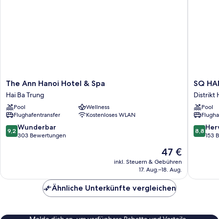
The
SQ
The Ann Hanoi Hotel & Spa
SQ HA
Ann
HANG
Hai Ba Trung
Distrikt
Hanoi
GAI
Pool
Wellness
Pool
Hotel
HOTEL
Flughafentransfer
Kostenloses WLAN
Flugha
&
&
Spa
SPA
9.2
8.8
Wunderbar
Her
9,2
8,8
Hai
Distrikt
von
von
303 Bewertungen
153 
Ba
Hoàn
10,
10,
Der
47 €
Trung
Kiếm
Wunderbar,
Hervorr
Preis
303
153
inkl. Steuern & Gebühren
beträgt
17. Aug.–18. Aug.
Bewertungen
Bewert
47 €
Ähnliche Unterkünfte vergleichen
Melde dich an, um verfügbare Rabatte und Vorteile