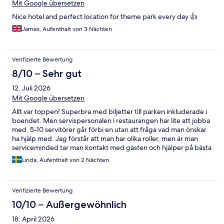
Mit Google übersetzen
Nice hotel and perfect location for theme park every day 👍
James, Aufenthalt von 3 Nächten
Verifizierte Bewertung
8/10 – Sehr gut
12. Juli 2026
Mit Google übersetzen
Allt var toppen! Superbra med biljetter till parken inkluderade i
boendet. Men servispersonalen i restaurangen har lite att jobba
med. 5-10 servitörer går förbi en utan att fråga vad man önskar
ha hjälp med. Jag förstår att man har olika roller, men är man
serviceminded tar man kontakt med gästen och hjälper på bästa
sätt. Köket får dock toppbetyg för sina pommes frites.
Linda, Aufenthalt von 2 Nächten
Verifizierte Bewertung
10/10 – Außergewöhnlich
18. April 2026