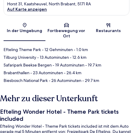
Horst 31, Kaatsheuvel, North Brabant, 5171 RA
Auf Karte anzeigen
Karte
In der Umgebung
Fortbewegung vor
Restaurants
Ort
Efteling Theme Park
- 12 Gehminuten
- 1.0 km
Tilburg University
- 13 Autominuten
- 12.6 km
Safaripark Beekse Bergen
- 19 Autominuten
- 19.7 km
Brabanthallen
- 23 Autominuten
- 26.4 km
Biesbosch National Park
- 26 Autominuten
- 29.7 km
Mehr zu dieser Unterkunft
Efteling Wonder Hotel - Theme Park tickets
included
Efteling Wonder Hotel - Theme Park tickets included ist mit dem Auto
gerade mal 5 Minuten entfernt von: Freizeitpark De Efteling. Du kannst