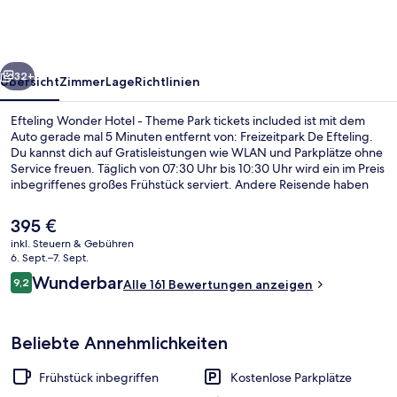
-
Theme
Park
rück
Weiter
tickets
32+
Übersicht
Zimmer
Lage
Richtlinien
included
Efteling Wonder Hotel - Theme Park tickets included ist mit dem
Auto gerade mal 5 Minuten entfernt von: Freizeitpark De Efteling.
Du kannst dich auf Gratisleistungen wie WLAN und Parkplätze ohne
Service freuen. Täglich von 07:30 Uhr bis 10:30 Uhr wird ein im Preis
inbegriffenes großes Frühstück serviert. Andere Reisende haben
viel Gutes über das hilfsbereite Personal zu berichten.
Der
395 €
aktuelle
inkl. Steuern & Gebühren
Preis
6. Sept.–7. Sept.
Restaurant
beträgt
Bewertungen
Wunderbar
9,2
Alle 161 Bewertungen anzeigen
395 €.
9,2 von 10.
Beliebte Annehmlichkeiten
Frühstück inbegriffen
Kostenlose Parkplätze