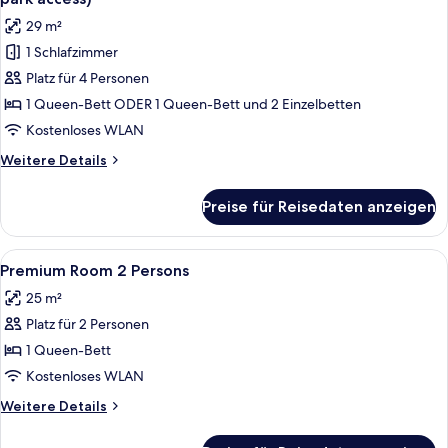
(with
für
29 m²
unlimited
Premium
amusement
1 Schlafzimmer
Room
park
Platz für 4 Personen
max.
access)
4
1 Queen-Bett ODER 1 Queen-Bett und 2 Einzelbetten
persons
Kostenloses WLAN
(with
Weitere
Weitere Details
unlimited
Details
amusement
für
Preise für Reisedaten anzeigen
Premium
park
Room
access)
max.
Alle
Ein Hotelzimmer mit einem großen Bett,
anzeigen
5
4
Premium Room 2 Persons
Fotos
persons
25 m²
(with
für
unlimited
Platz für 2 Personen
Premium
amusement
Room
1 Queen-Bett
park
2
access)
Kostenloses WLAN
Persons
Weitere
Weitere Details
anzeigen
Details
für