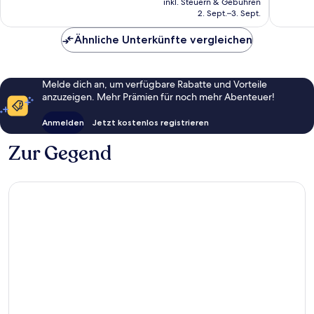
Bewertungen
Bewert
inkl. Steuern & Gebühren
beträgt
2. Sept.–3. Sept.
137 €
Ähnliche Unterkünfte vergleichen
Melde dich an, um verfügbare Rabatte und Vorteile
anzuzeigen. Mehr Prämien für noch mehr Abenteuer!
Anmelden
Jetzt kostenlos registrieren
Zur Gegend