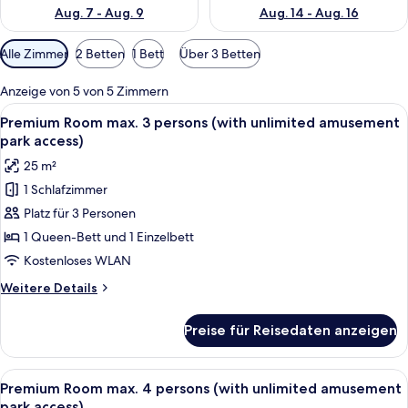
Aug. 7 - Aug. 9
Aug. 14 - Aug. 16
Verfügbare
Alle Zimmer
2 Betten
1 Bett
Über 3 Betten
Filter
für
Anzeige von 5 von 5 Zimmern
Zimmer
Alle
Ein modernes Hotelzimmer mit einem 
5
Premium Room max. 3 persons (with unlimited amusement
Fotos
park access)
für
25 m²
Premium
1 Schlafzimmer
Room
Platz für 3 Personen
max.
3
1 Queen-Bett und 1 Einzelbett
persons
Kostenloses WLAN
(with
Weitere
Weitere Details
unlimited
Details
amusement
für
Preise für Reisedaten anzeigen
Premium
park
Room
access)
max.
Alle
Ein Hotelzimmer mit zwei Betten, eine
anzeigen
5
3
Premium Room max. 4 persons (with unlimited amusement
Fotos
persons
park access)