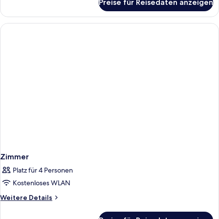
Preise für Reisedaten anzeigen
Premium
Room
2
Persons
Zimmer
Platz für 4 Personen
Kostenloses WLAN
Weitere
Weitere Details
Details
für