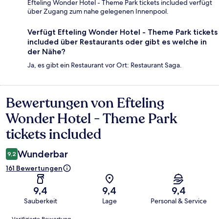
Efteling Wonder Hotel - Theme Park tickets included verfügt
über Zugang zum nahe gelegenen Innenpool.
Verfügt Efteling Wonder Hotel - Theme Park tickets
included über Restaurants oder gibt es welche in
der Nähe?
Ja, es gibt ein Restaurant vor Ort: Restaurant Saga.
Bewertungen von Efteling
Bewertungen
Wonder Hotel - Theme Park
tickets included
Wunderbar
9,2
161 Bewertungen
9,4
9,4
9,4
Sauberkeit
Lage
Personal & Service
Bewertungen