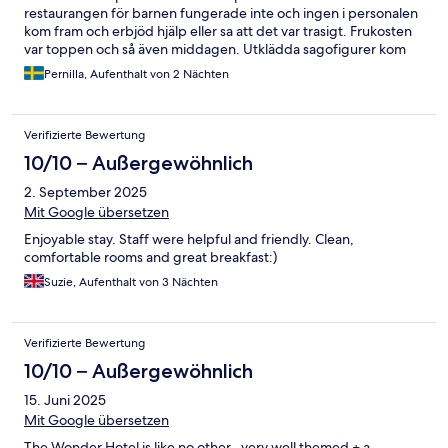
restaurangen för barnen fungerade inte och ingen i personalen
kom fram och erbjöd hjälp eller sa att det var trasigt. Frukosten
var toppen och så även middagen. Utklädda sagofigurer kom
förbi under frukosten och det var små gåvor till barnen hela
Pernilla, Aufenthalt von 2 Nächten
tiden vilket trots allt gjorde det hela till en magisk plats.
Verifizierte Bewertung
10/10 – Außergewöhnlich
2. September 2025
Mit Google übersetzen
Enjoyable stay. Staff were helpful and friendly. Clean,
comfortable rooms and great breakfast:)
Suzie, Aufenthalt von 3 Nächten
Verifizierte Bewertung
10/10 – Außergewöhnlich
15. Juni 2025
Mit Google übersetzen
The Wonder Hotel is like no other , very well themed + a