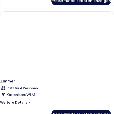
Preise für Reisedaten anzeigen
Zimmer
Zimmer
Platz für 4 Personen
Kostenloses WLAN
Weitere
Weitere Details
Details
für