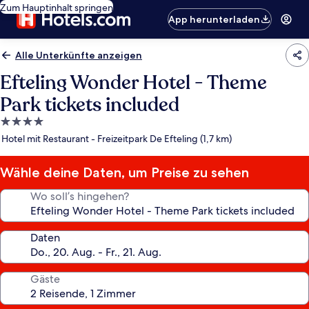
Zum Hauptinhalt springen
App herunterladen
Alle Unterkünfte anzeigen
Efteling Wonder Hotel - Theme
Park tickets included
4.0-
Sterne-
Hotel mit Restaurant - Freizeitpark De Efteling (1,7 km)
Unterkunft
Wähle deine Daten, um Preise zu sehen
Wo soll’s hingehen?
Daten
Gäste