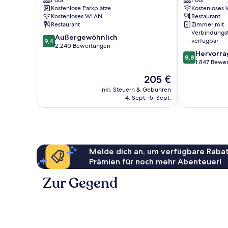
Pool
Pool
Singapore
Road
Kostenlose Parkplätze
Kostenloses
Innenstadt
Orchard
Kostenloses WLAN
Restaurant
von
Restaurant
Zimmer mit
Singapur
Verbindungs
9.4
Außergewöhnlich
verfügbar
9,4
von
2.240 Bewertungen
8.8
Hervorr
10,
8,8
von
1.847 Bewe
Außergewöhnlich,
10,
2.240
Der
205 €
Hervorragend
Bewertungen
Preis
1.847
inkl. Steuern & Gebühren
beträgt
4. Sept.–5. Sept.
Bewertungen
205 €
Melde dich an, um verfügbare Rabat
Prämien für noch mehr Abenteuer!
Zur Gegend