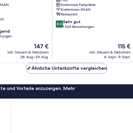
Pool
River
 WLAN
Kostenlose Parkplätze
Kostenloses WLAN
Restaurant
tür
8.0
Sehr gut
8,0
von
1.564 Bewertungen
agend
10,
rtungen
Sehr
gut,
Der
Der
147 €
115 €
,
1.564
Preis
Preis
inkl. Steuern & Gebühren
inkl. Steuern & Gebühren
Bewertungen
beträgt
beträgt
28. Aug.–29. Aug.
8. Sept.–9. Sept.
147 €
115 €
Ähnliche Unterkünfte vergleichen
te und Vorteile anzuzeigen. Mehr