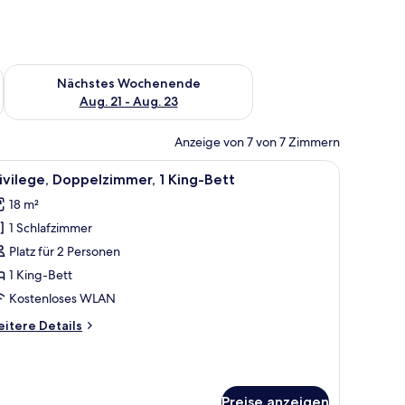
es Wochenende, Aug. 14 - Aug. 16.
Überprüfe die Verfügbarkeit für nächstes Wochenende, Aug. 2
Nächstes Wochenende
Aug. 21 - Aug. 23
Anzeige von 7 von 7 Zimmern
m an der Wand befestigten Fernseher, einer Lampe und einer Dekorationstaf
le
Ein Hotelzimmer mit einem großen Bett, einem
10
ivilege, Doppelzimmer, 1 King-Bett
otos
18 m²
ür
1 Schlafzimmer
ivilege,
oppelzimmer,
Platz für 2 Personen
King-
1 King-Bett
ett
Kostenloses WLAN
nzeigen
itere
itere Details
tails
r
ivilege,
ppelzimmer,
Preise anzeigen