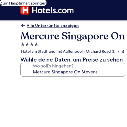
Zum Hauptinhalt springen
Alle Unterkünfte anzeigen
Mercure Singapore On
4.0-
Sterne-
Hotel am Stadtrand mit Außenpool - Orchard Road (1,1 km)
Unterkunft
Wähle deine Daten, um Preise zu sehen
Wo soll’s hingehen?
Fotogalerie
von
Mercure
Singapore
On
Stevens