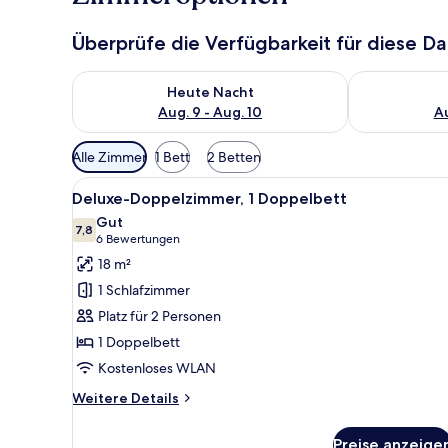
Überprüfe die Verfügbarkeit für diese D
Überprüfe die Verfügbarkeit für heute Nacht, Aug. 9
Überprüfe die
Heute Nacht
Aug. 9 - Aug. 10
Au
Verfügbare
Alle Zimmer
1 Bett
2 Betten
Filter
Alle
Ein Hotelzimmer mit einem gr
für
9
Deluxe-Doppelzimmer, 1 Doppelbett
Fotos
Zimmer
Gut
für
7,8
7,8 von 10
(6
6 Bewertungen
Deluxe-
Bewertungen)
18 m²
Doppelzimmer,
1 Schlafzimmer
1
Platz für 2 Personen
Doppelbett
1 Doppelbett
anzeigen
Kostenloses WLAN
Weitere
Weitere Details
Details
für
Preise anzeige