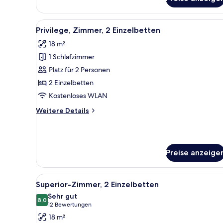
Deluxe-
Doppelzimmer,
1
Alle
Ein Hotelzimmer mit zwei Bett
5
Doppelbett
Privilege, Zimmer, 2 Einzelbetten
Fotos
18 m²
für
1 Schlafzimmer
Privilege,
Zimmer,
Platz für 2 Personen
2 Einzelbetten
2 Einzelbetten
anzeigen
Kostenloses WLAN
Weitere
Weitere Details
Details
für
Privilege,
Zimmer,
Preise anzeige
2 Einzelbetten
Alle
Ein Hotelzimmer mit zwei Bett
5
Superior-Zimmer, 2 Einzelbetten
Fotos
Sehr gut
für
8,0
8,0 von 10
(12
12 Bewertungen
Superior-
Bewertungen)
18 m²