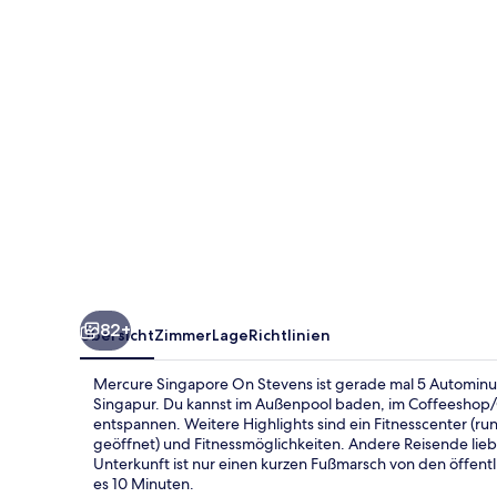
82+
Übersicht
Zimmer
Lage
Richtlinien
Mercure Singapore On Stevens ist gerade mal 5 Autominu
Singapur. Du kannst im Außenpool baden, im Coffeeshop/C
entspannen. Weitere Highlights sind ein Fitnesscenter (ru
geöffnet) und Fitnessmöglichkeiten. Andere Reisende lieb
Unterkunft ist nur einen kurzen Fußmarsch von den öffentl
es 10 Minuten.