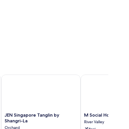
JEN Singapore Tanglin by Shangri-La
M Social Hotel Singap
JEN
M
JEN Singapore Tanglin by
M Social Hotel Sing
Singapore
Social
Shangri-La
River Valley
Tanglin
Hotel
Orchard