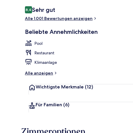
Bewertungen
Sehr gut
8,4
8,4 von 10.
Alle 1.001 Bewertungen anzeigen
Außenbereic
Beliebte Annehmlichkeiten
Pool
Restaurant
Klimaanlage
Alle anzeigen
Wichtigste Merkmale
(12)
Für Familien
(6)
Zimmeroptionen