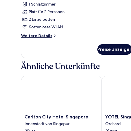
Zimmer,
1 Schlafzimmer
2 Einzelbetten
Platz für 2 Personen
anzeigen
2 Einzelbetten
Kostenloses WLAN
Weitere
Weitere Details
Details
für
Preise anzeige
Superior-
Zimmer,
2 Einzelbetten
Ähnliche Unterkünfte
Carlton City Hotel Singapore
YOTEL Singap
Carlton
YOTEL
Carlton City Hotel Singapore
YOTEL Sing
City
Singapore
Innenstadt von Singapur
Orchard
Hotel
Orchard