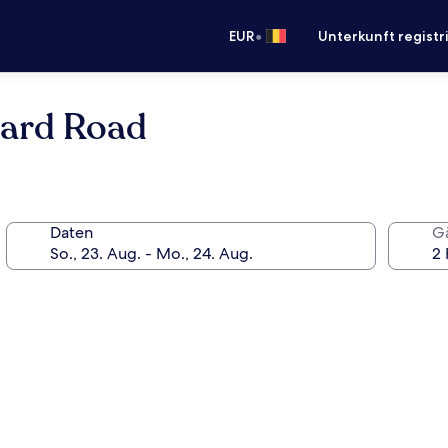
•
EUR
Unterkunft registr
ard Road
Daten
G