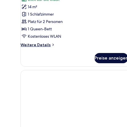
14 m²
1 Schlafzimmer
Platz für 2 Personen
1 Queen-Bett
Kostenloses WLAN
Weitere
Weitere Details
Details
für
Preise anzeige
Premium-
Zimmer,
1
Queen-
Bett,
Stadtblick