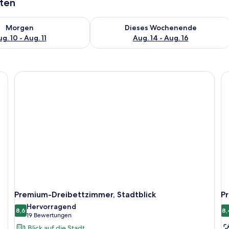
aten
 - Aug. 10.
 Verfügbarkeit für morgen, Aug. 10 - Aug. 11.
Überprüfe die Verfügbarkeit für dies
Morgen
Dieses Wochenende
g. 10 - Aug. 11
Aug. 14 - Aug. 16
Premium-Dreibettzimmer, Stadtblick
P
Hervorragend
8,6
8,
8,6 von 10
(19
19 Bewertungen
Bewertungen)
Blick auf die Stadt