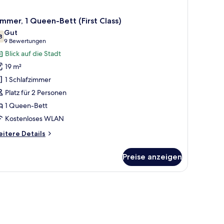
mmer, 1 Queen-Bett (First Class)
Gut
8
7,8 von 10
(9
9 Bewertungen
Bewertungen)
Blick auf die Stadt
19 m²
1 Schlafzimmer
Platz für 2 Personen
1 Queen-Bett
Kostenloses WLAN
itere
itere Details
tails
r
Preise anzeigen
mmer,
ueen-
tt
irst
ass)