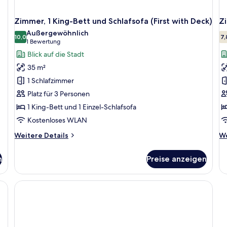
Zimmer, 1 King-Bett und Schlafsofa (First with Deck)
Zi
Außergewöhnlich
10,0
7,
10,0 von 10
(1
1 Bewertung
Bewertung)
Blick auf die Stadt
35 m²
1 Schlafzimmer
Platz für 3 Personen
1 King-Bett und 1 Einzel-Schlafsofa
Kostenloses WLAN
Weitere
We
Weitere Details
We
Details
De
für
fü
n
Preise anzeigen
Zimmer,
Zi
1 King-
1
Bett
Q
und
Be
Schlafsofa
(F
(First
Cl
with
Deck)