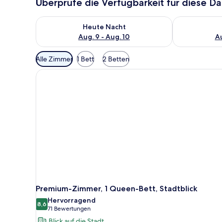
Überprüfe die Verfügbarkeit für diese D
Überprüfe die Verfügbarkeit für heute Nacht, Aug. 9
Überprüfe die
Heute Nacht
Aug. 9 - Aug. 10
Au
Verfügbare
Alle Zimmer
1 Bett
2 Betten
Filter
für
Zimmer
Premium-Zimmer, 1 Queen-Bett, Stadtblick
Hervorragend
8,6
8,6 von 10
(71
71 Bewertungen
Bewertungen)
Blick auf die Stadt