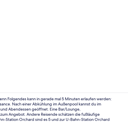
Tagungsbere
denn Folgendes kann in gerade mal 5 Minuten erlaufen werden:
issance. Nach einer Abkühlung im Außenpool kannst du im
n und Abendessen geöffnet. Eine Bar/Lounge,
Außenberei
s zum Angebot. Andere Reisende schätzen die fußläufige
ahn-Station Orchard sind es 5 und zur U-Bahn-Station Orchard