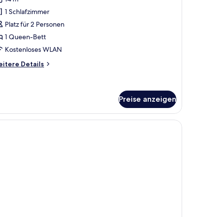
1 Schlafzimmer
Platz für 2 Personen
1 Queen-Bett
Kostenloses WLAN
itere
itere Details
tails
r
emium-
mmer,
Preise anzeigen
ueen-
tt