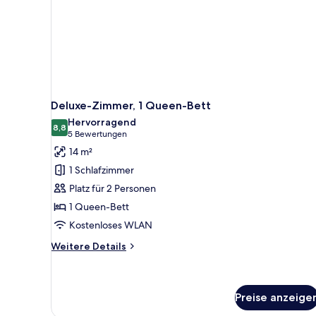
Deluxe-Zimmer, 1 Queen-Bett
Hervorragend
8,8
8,8 von 10
(5
5 Bewertungen
Bewertungen)
14 m²
1 Schlafzimmer
Platz für 2 Personen
1 Queen-Bett
Kostenloses WLAN
Weitere
Weitere Details
Details
für
Deluxe-
Zimmer,
Preise anzeige
1