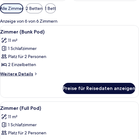
Verfügbare
Alle Zimmer
2 Betten
1 Bett
Filter
für
Anzeige von 6 von 6 Zimmern
Zimmer
Alle
Ein kompaktes Hotelzimmer mit einem E
10
Zimmer (Bunk Pod)
Fotos
11 m²
für
1 Schlafzimmer
Zimmer
(Bunk
Platz für 2 Personen
Pod)
2 Einzelbetten
anzeigen
Weitere
Weitere Details
Details
für
Preise für Reisedaten anzeigen
Zimmer
(Bunk
Pod)
Alle
Ein Hotelzimmer mit Bett, Schreibtisc
11
Zimmer (Full Pod)
Fotos
11 m²
für
1 Schlafzimmer
Zimmer
(Full
Platz für 2 Personen