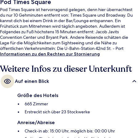
Pod Times Square
Pod Times Square ist hervorragend gelegen, denn hier übernachtest
du nur 10 Gehminuten entfernt von: Times Square und Broadway. Du
kannst dich bei einem Drink in der Bar/Lounge entspannen. Ein
Frühstück zum Mitnehmen wird täglich angeboten. Außerdem ist
Folgendes zu Fuß höchstens 15 Minuten entfernt: Jacob Javits
Convention Center und Bryant Park. Andere Reisende schätzen die
Lage für die Möglichkeiten zum Sightseeing und die Nähe zu
öffentlichen Verkehrsmitteln: Die U-Bahn-Station 42nd St. - Port
Authority Bus Terminal ist 4 und die U-Bahn-Station Times Sq. - 42nd
Informationen zu den Rechten zur Stornierung
St. ist 7 Gehminuten entfernt.
Weitere Infos zu dieser Unterkunft
Auf einen Blick
Größe des Hotels
665 Zimmer
Erstreckt sich über 23 Stockwerke
Anreise/Abreise
Check-in ab: 15:00 Uhr, möglich bis: 00:00 Uhr