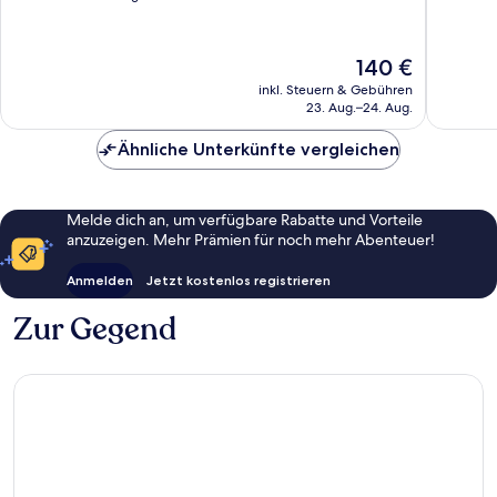
10,
10,
Sehr
Sehr
gut,
gut,
Der
140 €
1.013
2.230
Preis
inkl. Steuern & Gebühren
Bewertungen
Bewert
beträgt
23. Aug.–24. Aug.
140 €
Ähnliche Unterkünfte vergleichen
Melde dich an, um verfügbare Rabatte und Vorteile
anzuzeigen. Mehr Prämien für noch mehr Abenteuer!
Anmelden
Jetzt kostenlos registrieren
Zur Gegend