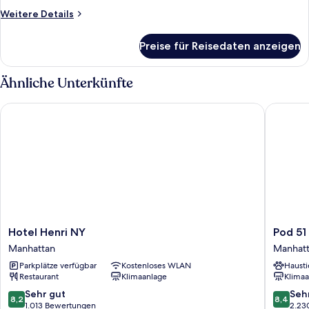
Pod
Weitere
Weitere Details
Details
anzeigen
für
Preise für Reisedaten anzeigen
Queen
Pod
Ähnliche Unterkünfte
Hotel Henri NY
Pod 51
Hotel
Pod
Hotel Henri NY
Pod 51
Henri
51
Manhattan
Manhat
NY
Manhatt
Parkplätze verfügbar
Kostenloses WLAN
Hausti
Manhattan
Restaurant
Klimaanlage
Klimaa
8.2
8.4
Sehr gut
Seh
8,2
8,4
von
von
1.013 Bewertungen
2.23