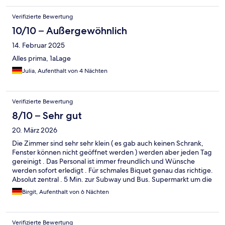
Verifizierte Bewertung
10/10 – Außergewöhnlich
14. Februar 2025
Alles prima, 1aLage
Julia, Aufenthalt von 4 Nächten
Verifizierte Bewertung
8/10 – Sehr gut
20. März 2026
Die Zimmer sind sehr sehr klein ( es gab auch keinen Schrank,
Fenster können nicht geöffnet werden ) werden aber jeden Tag
gereinigt . Das Personal ist immer freundlich und Wünsche
werden sofort erledigt . Für schmales Biquet genau das richtige.
Absolut zentral . 5 Min. zur Subway und Bus. Supermarkt um die
Ecke. Wer Mc oder Starbucks braucht wenige Meter entfernt .
Birgit, Aufenthalt von 6 Nächten
Fußweg zB zum Edge oder ES in 15 Minuten.
Verifizierte Bewertung