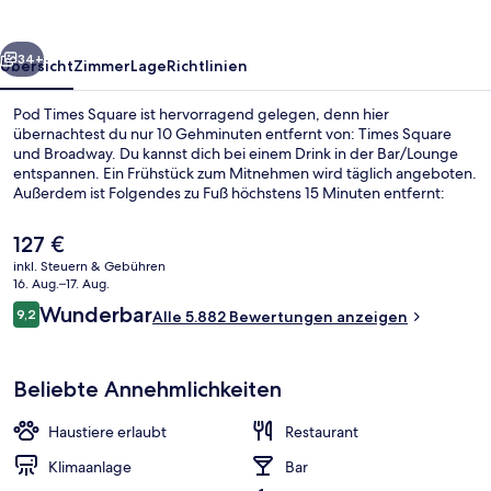
rück
Weiter
34+
Übersicht
Zimmer
Lage
Richtlinien
Pod Times Square ist hervorragend gelegen, denn hier
übernachtest du nur 10 Gehminuten entfernt von: Times Square
und Broadway. Du kannst dich bei einem Drink in der Bar/Lounge
entspannen. Ein Frühstück zum Mitnehmen wird täglich angeboten.
Außerdem ist Folgendes zu Fuß höchstens 15 Minuten entfernt:
Jacob Javits Convention Center und Bryant Park. Andere Reisende
schätzen die Lage für die Möglichkeiten zum Sightseeing und die
Der
127 €
Nähe zu öffentlichen Verkehrsmitteln: Die U-Bahn-Station 42nd St.
aktuelle
inkl. Steuern & Gebühren
- Port Authority Bus Terminal ist 4 und die U-Bahn-Station Times Sq.
Preis
16. Aug.–17. Aug.
- 42nd St. ist 7 Gehminuten entfernt.
Rezeption
beträgt
Bewertungen
Wunderbar
9,2
Alle 5.882 Bewertungen anzeigen
127 €.
9,2 von 10.
Beliebte Annehmlichkeiten
Haustiere erlaubt
Restaurant
Klimaanlage
Bar