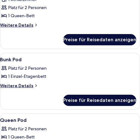
Zimmer,
1
Platz für 2 Personen
Queen-
1 Queen-Bett
Bett
Weitere
Weitere Details
(Queen
Details
Pod)
für
Preise für Reisedaten anzeigen
Zimmer,
anzeigen
1
Queen-
Alle
Ein Hotelzimmer mit Etagenbetten, ein
5
Bett
Bunk Pod
Fotos
(Queen
Platz für 2 Personen
Pod)
für
1 Einzel-Etagenbett
Bunk
Pod
Weitere
Weitere Details
Details
anzeigen
für
Preise für Reisedaten anzeigen
Bunk
Pod
Alle
Ein Hotelzimmer mit Bett, Schreibtisch
5
Queen Pod
Fotos
Platz für 2 Personen
für
1 Queen-Bett
Queen