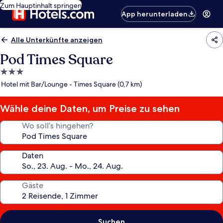
Zum Hauptinhalt springen
App herunterladen
Alle Unterkünfte anzeigen
Pod Times Square
3.0-
Sterne-
Hotel mit Bar/Lounge - Times Square (0,7 km)
Unterkunft
Wähle deine Daten, um Preise zu sehen
Wo soll’s hingehen?
Daten
Gäste
Suchen