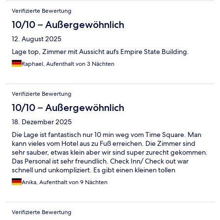
Verifizierte Bewertung
10/10 – Außergewöhnlich
12. August 2025
Lage top, Zimmer mit Aussicht aufs Empire State Building.
Raphael, Aufenthalt von 3 Nächten
Verifizierte Bewertung
10/10 – Außergewöhnlich
18. Dezember 2025
Die Lage ist fantastisch nur 10 min weg vom Time Square. Man
kann vieles vom Hotel aus zu Fuß erreichen. Die Zimmer sind
sehr sauber, etwas klein aber wir sind super zurecht gekommen.
Das Personal ist sehr freundlich. Check Inn/ Check out war
schnell und unkompliziert. Es gibt einen kleinen tollen
Supermarkt um die Ecke. Der Busbahnhof und der Subway sind
Anika, Aufenthalt von 9 Nächten
gleich in der Nähe. Wir würden das Hotel jederzeit wieder
buchen.
Verifizierte Bewertung