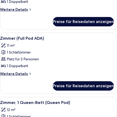
Pod)
1 Doppelbett
anzeigen
Weitere
Weitere Details
Details
für
Preise für Reisedaten anzeigen
Zimmer
(Full
Pod)
Alle
Ein Hotelzimmer mit einem Bett, einem
7
Zimmer (Full Pod ADA)
Fotos
11 m²
für
1 Schlafzimmer
Zimmer
(Full
Platz für 2 Personen
Pod
1 Doppelbett
ADA)
Weitere
Weitere Details
anzeigen
Details
für
Preise für Reisedaten anzeigen
Zimmer
(Full
Pod
Alle
Ein Hotelzimmer mit Bett, Schreibtisch
10
ADA)
Zimmer, 1 Queen-Bett (Queen Pod)
Fotos
12 m²
für
1 Schlafzimmer