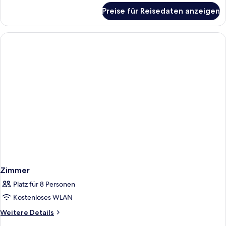
für
Preise für Reisedaten anzeigen
Single
room
Zimmer
Platz für 8 Personen
Kostenloses WLAN
Weitere
Weitere Details
Details