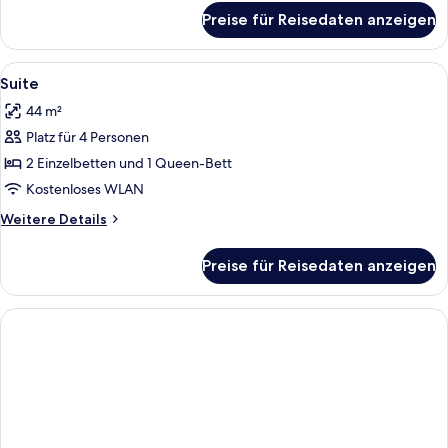
für
Preise für Reisedaten anzeigen
Zimmer
Alle
Minibar, Zimmersafe, Schreibtisch, Bü
2
Suite
Fotos
44 m²
für
Platz für 4 Personen
Suite
anzeigen
2 Einzelbetten und 1 Queen-Bett
Kostenloses WLAN
Weitere
Weitere Details
Details
für
Preise für Reisedaten anzeigen
Suite