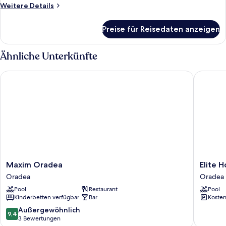
Weitere
Weitere Details
Details
für
Preise für Reisedaten anzeigen
Zimmer
Ähnliche Unterkünfte
Maxim Oradea
Elite Ho
Maxim
Elite
Maxim Oradea
Elite 
Oradea
Hotel
Oradea
Oradea
Oradea
Oradea
Pool
Restaurant
Pool
Oradea
Kinderbetten verfügbar
Bar
Kosten
9.4
Außergewöhnlich
9,4
von
3 Bewertungen