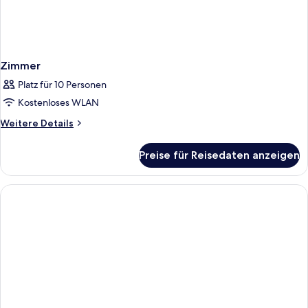
Zimmer
Platz für 10 Personen
Kostenloses WLAN
Weitere
Weitere Details
Details
für
Preise für Reisedaten anzeigen
Zimmer