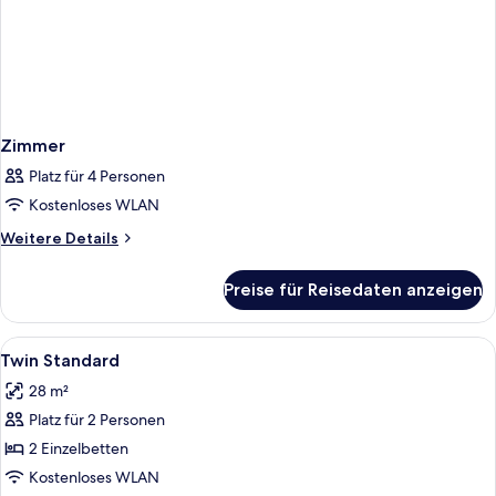
Zimmer
Platz für 4 Personen
Kostenloses WLAN
Weitere
Weitere Details
Details
für
Preise für Reisedaten anzeigen
Zimmer
Alle
Ein Essbereich im Freien mit Tischen 
4
Twin Standard
Fotos
28 m²
für
Platz für 2 Personen
Twin
Standard
2 Einzelbetten
anzeigen
Kostenloses WLAN