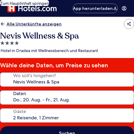
Zum Hauptinhalt springen
App herunterladen
Alle Unterkünfte anzeigen
Nevis Wellness & Spa
4.0-
Sterne-
Hotel in Oradea mit Wellnessbereich und Restaurant
Unterkunft
Wähle deine Daten, um Preise zu sehen
Wo soll’s hingehen?
Daten
Gäste
Suchen