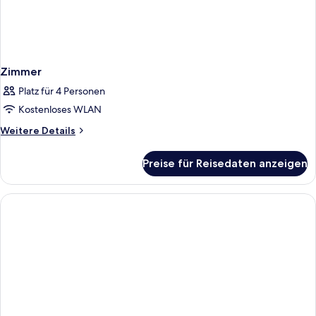
Zimmer
Platz für 4 Personen
Kostenloses WLAN
Weitere
Weitere Details
Details
für
Preise für Reisedaten anzeigen
Zimmer