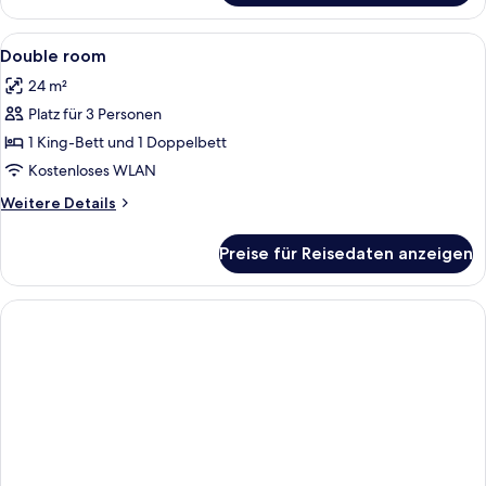
Alle
Minibar, Zimmersafe, Schreibtisch, Bü
4
Double room
Fotos
24 m²
für
Platz für 3 Personen
Double
room
1 King-Bett und 1 Doppelbett
anzeigen
Kostenloses WLAN
Weitere
Weitere Details
Details
für
Preise für Reisedaten anzeigen
Double
room