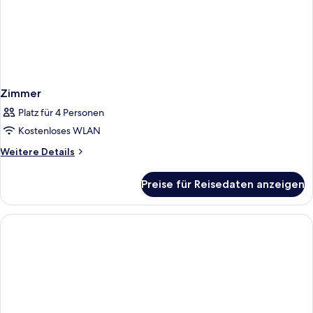
Zimmer
Platz für 4 Personen
Kostenloses WLAN
Weitere
Weitere Details
Details
für
Preise für Reisedaten anzeigen
Zimmer