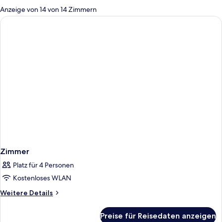
für
Anzeige von 14 von 14 Zimmern
Zimmer
Zimmer
Platz für 4 Personen
Kostenloses WLAN
Weitere
Weitere Details
Details
für
Preise für Reisedaten anzeigen
Zimmer