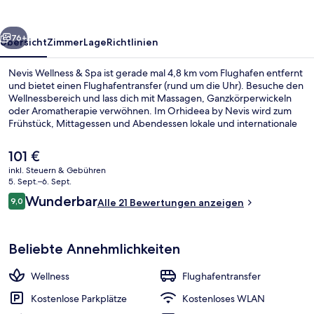
rück
Weiter
76+
Übersicht
Zimmer
Lage
Richtlinien
Nevis Wellness & Spa ist gerade mal 4,8 km vom Flughafen entfernt
und bietet einen Flughafentransfer (rund um die Uhr). Besuche den
Wellnessbereich und lass dich mit Massagen, Ganzkörperwickeln
oder Aromatherapie verwöhnen. Im Orhideea by Nevis wird zum
Frühstück, Mittagessen und Abendessen lokale und internationale
Küche serviert. Weitere Highlights sind eine Bar/Lounge,
Fitnessmöglichkeiten und eine Sauna. Die öffentlichen
Der
101 €
Verkehrsmittel sind ganz in der Nähe: Zur U-Bahn
aktuelle
inkl. Steuern & Gebühren
(Straßenbahnhaltestelle Biserica Emanuel) sind es nur 13
Preis
5. Sept.–6. Sept.
Gehminuten.
Minibar, Zimmersafe, Schreibtisch, Bü
beträgt
Bewertungen
Wunderbar
9,0
Alle 21 Bewertungen anzeigen
101 €.
9,0 von 10.
Beliebte Annehmlichkeiten
Wellness
Flughafentransfer
Kostenlose Parkplätze
Kostenloses WLAN