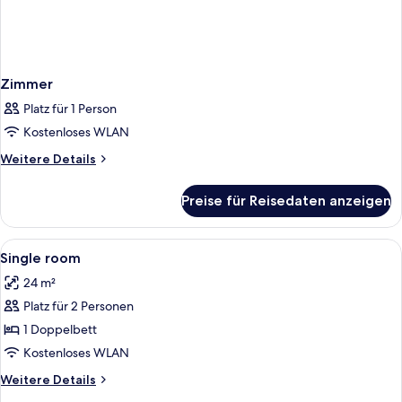
Zimmer
Platz für 1 Person
Kostenloses WLAN
Weitere
Weitere Details
Details
für
Preise für Reisedaten anzeigen
Zimmer
Alle
Minibar, Zimmersafe, Schreibtisch, Bü
3
Single room
Fotos
24 m²
für
Platz für 2 Personen
Single
room
1 Doppelbett
anzeigen
Kostenloses WLAN
Weitere
Weitere Details
Details