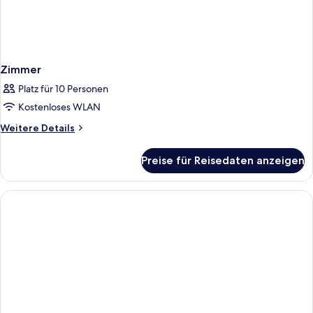
Zimmer
Platz für 10 Personen
Kostenloses WLAN
Weitere
Weitere Details
Details
für
Preise für Reisedaten anzeigen
Zimmer