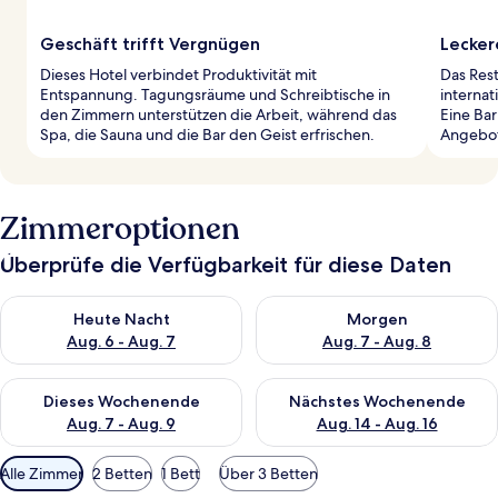
Geschäft trifft Vergnügen
Lecker
Dieses Hotel verbindet Produktivität mit
Das Rest
Entspannung. Tagungsräume und Schreibtische in
internat
den Zimmern unterstützen die Arbeit, während das
Eine Bar
Spa, die Sauna und die Bar den Geist erfrischen.
Angebot
Zimmeroptionen
Überprüfe die Verfügbarkeit für diese Daten
Überprüfe die Verfügbarkeit für heute Nacht, Aug. 6 - Aug. 7.
Überprüfe die Verfügbarkeit f
Heute Nacht
Morgen
Aug. 6 - Aug. 7
Aug. 7 - Aug. 8
Überprüfe die Verfügbarkeit für dieses Wochenende, Aug. 7 - 
Überprüfe die Verfügbarkeit f
Dieses Wochenende
Nächstes Wochenende
Aug. 7 - Aug. 9
Aug. 14 - Aug. 16
Verfügbare
Alle Zimmer
2 Betten
1 Bett
Über 3 Betten
Filter