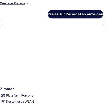
Weitere
Weitere Details
Details
für
Preise für Reisedaten anzeigen
Twin
Standard
Zimmer
Platz für 4 Personen
Kostenloses WLAN