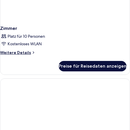
Zimmer
Platz für 10 Personen
Kostenloses WLAN
Weitere
Weitere Details
Details
für
Preise für Reisedaten anzeigen
Zimmer