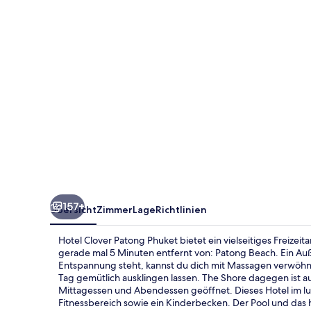
157+
Übersicht
Zimmer
Lage
Richtlinien
Hotel Clover Patong Phuket bietet ein vielseitiges Freizeit
gerade mal 5 Minuten entfernt von: Patong Beach. Ein Au
Entspannung steht, kannst du dich mit Massagen verwöhne
Tag gemütlich ausklingen lassen. The Shore dagegen ist auf
Mittagessen und Abendessen geöffnet. Dieses Hotel im luxur
Fitnessbereich sowie ein Kinderbecken. Der Pool und das 