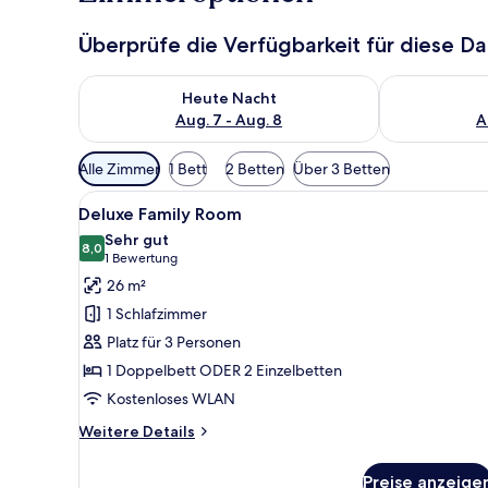
Überprüfe die Verfügbarkeit für diese D
Überprüfe die Verfügbarkeit für heute Nacht, Aug. 7
Überprüfe die
Heute Nacht
Aug. 7 - Aug. 8
A
Verfügbare
Alle Zimmer
1 Bett
2 Betten
Über 3 Betten
Filter
Alle
Ein Hotelzimmer mit zwei Bett
für
14
Deluxe Family Room
Fotos
Zimmer
Sehr gut
für
8,0
8,0 von 10
(1
1 Bewertung
Deluxe
Bewertung)
26 m²
Family
1 Schlafzimmer
Room
Platz für 3 Personen
anzeigen
1 Doppelbett ODER 2 Einzelbetten
Kostenloses WLAN
Weitere
Weitere Details
Details
für
Preise anzeige