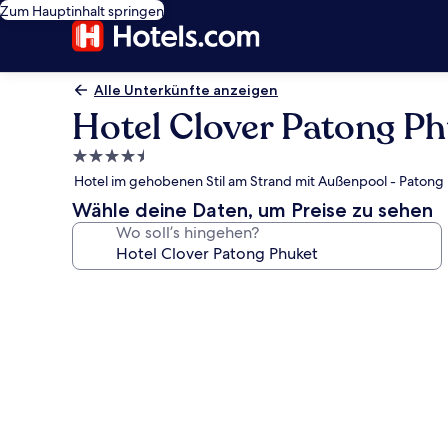
Zum Hauptinhalt springen
Alle Unterkünfte anzeigen
Hotel Clover Patong P
4.5-
Sterne-
Hotel im gehobenen Stil am Strand mit Außenpool - Patong 
Unterkunft
Wähle deine Daten, um Preise zu sehen
Wo soll’s hingehen?
Fotogalerie
von
Hotel
Clover
Patong
Phuket