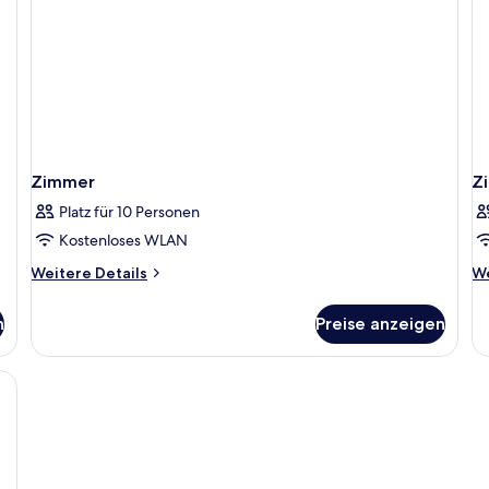
Zimmer
Z
Platz für 10 Personen
Kostenloses WLAN
Weitere
We
Weitere Details
We
Details
De
für
fü
n
Preise anzeigen
Zimmer
Z