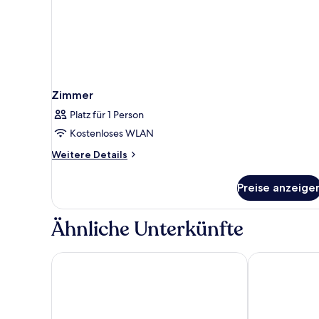
Zimmer
Platz für 1 Person
Kostenloses WLAN
Weitere
Weitere Details
Details
für
Preise anzeige
Zimmer
Ähnliche Unterkünfte
Diamond Cliff Resort & Spa, Patong Beach
Hotel Indigo 