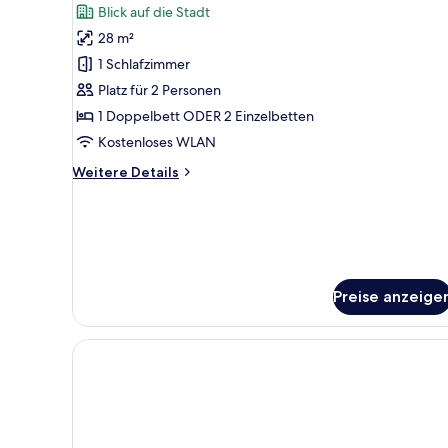
Deluxe
Bewertungen)
Blick auf die Stadt
Studio
28 m²
anzeigen
1 Schlafzimmer
Platz für 2 Personen
1 Doppelbett ODER 2 Einzelbetten
Kostenloses WLAN
Weitere
Weitere Details
Details
für
Deluxe
Studio
Preise anzeige