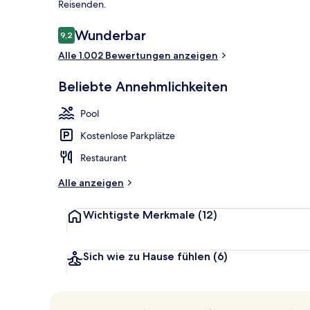
Reisenden.
Bewertungen
Wunderbar
9,2
9,2 von 10.
Außenpool, L
Alle 1.002 Bewertungen anzeigen
Beliebte Annehmlichkeiten
Pool
Kostenlose Parkplätze
Restaurant
Alle anzeigen
Wichtigste Merkmale
(12)
Sich wie zu Hause fühlen
(6)