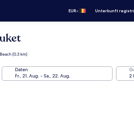
•
EUR
Unterkunft registr
huket
Beach (0,3 km)
Daten
G