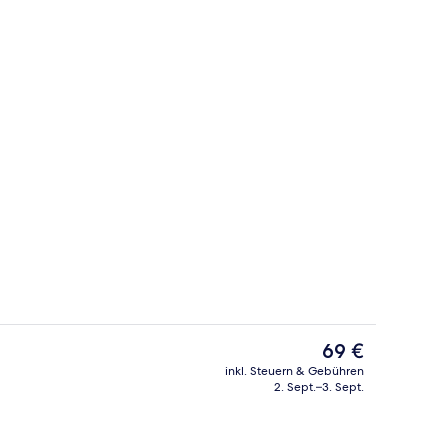
 Unterkunft
Tägliches Frühstücksbuffet gegen Ge
Der
69 €
aktuelle
inkl. Steuern & Gebühren
Preis
2. Sept.–3. Sept.
io
Fassade der Unterkunft – Abend/Nac
beträgt
69 €.