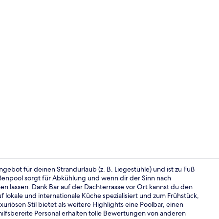
Fassade der
angebot für deinen Strandurlaub (z. B. Liegestühle) und ist zu Fuß
ßenpool sorgt für Abkühlung und wenn dir der Sinn nach
n lassen. Dank Bar auf der Dachterrasse vor Ort kannst du den
Terrasse/Pat
 lokale und internationale Küche spezialisiert und zum Frühstück,
iösen Stil bietet als weitere Highlights eine Poolbar, einen
hilfsbereite Personal erhalten tolle Bewertungen von anderen