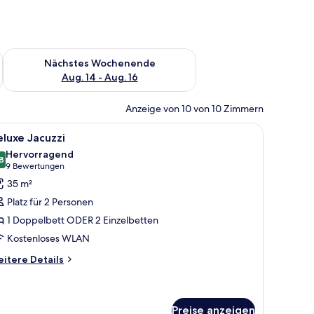
es Wochenende, Aug. 7 - Aug. 9.
Überprüfe die Verfügbarkeit für nächstes Wochenende, Aug. 1
Nächstes Wochenende
Aug. 14 - Aug. 16
Anzeige von 10 von 10 Zimmern
n Gemälde, das eine Strandansicht zeigt.
t, einem Schreibtisch, einem Stuhl und Bildern an der Wand.
le
Ein moderner Außenbereich mit Korbstühlen,
15
luxe Jacuzzi
otos
Hervorragend
ür
8
8,8 von 10
(9
9 Bewertungen
eluxe
Bewertungen)
35 m²
acuzzi
Platz für 2 Personen
nzeigen
1 Doppelbett ODER 2 Einzelbetten
Kostenloses WLAN
itere
itere Details
tails
r
luxe
cuzzi
Preise anzeigen