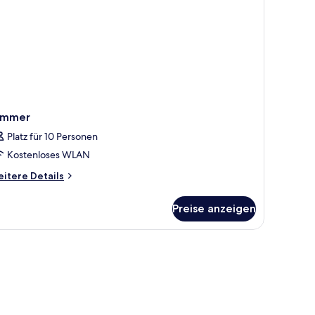
immer
Platz für 10 Personen
Kostenloses WLAN
itere
itere Details
tails
r
Preise anzeigen
immer