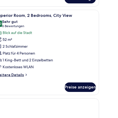
großes Fenster und eine Tür zu einem Badezimmer sind vorhanden.
m Schreibtisch mit Kaffeemaschine, einem an der Wand montierten Fernsehe
le
Ein Hotelzimmer mit einem Bett, einem Schrei
6
uperior Room, 2 Bedrooms, City View
otos
Sehr gut
ür
0
8,0 von 10
(6
6 Bewertungen
uperior
Bewertungen)
Blick auf die Stadt
oom,
52 m²
2 Schlafzimmer
edrooms,
Platz für 4 Personen
ity
1 King-Bett und 2 Einzelbetten
iew
nzeigen
Kostenloses WLAN
itere
itere Details
tails
r
Preise anzeigen
perior
om,
ngfenster.
drooms,
ty
ew