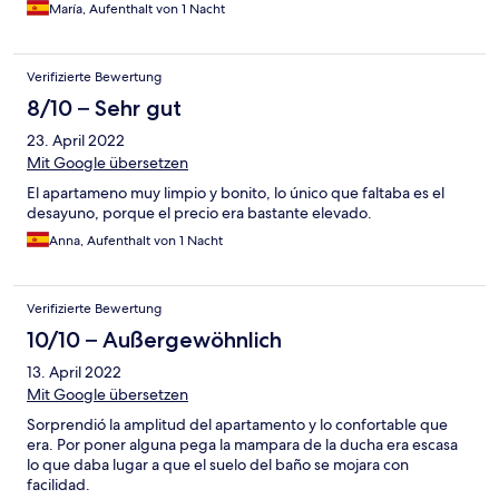
tentempié. Me parece que por parte de hotels.com deberían
María, Aufenthalt von 1 Nacht
poner teléfono del cliente para informar por ej q la recepción
está abierta hasta las 23 h. Por todo lo demás estupendo.👌
Verifizierte Bewertung
8/10 – Sehr gut
23. April 2022
Mit Google übersetzen
El apartameno muy limpio y bonito, lo único que faltaba es el
desayuno, porque el precio era bastante elevado.
Anna, Aufenthalt von 1 Nacht
Verifizierte Bewertung
10/10 – Außergewöhnlich
13. April 2022
Mit Google übersetzen
Sorprendió la amplitud del apartamento y lo confortable que
era. Por poner alguna pega la mampara de la ducha era escasa
lo que daba lugar a que el suelo del baño se mojara con
facilidad.