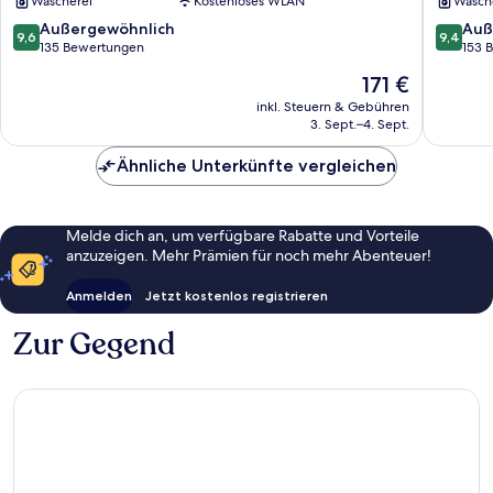
Wäscherei
Kostenloses WLAN
Wäsch
Stadtzentrum
von
von
Alicante
9.6
9.4
Außergewöhnlich
Auß
9,6
9,4
Alicante
von
von
135 Bewertungen
153 
10,
10,
Der
171 €
Außergewöhnlich,
Außerge
Preis
135
153
inkl. Steuern & Gebühren
beträgt
3. Sept.–4. Sept.
Bewertungen
Bewert
171 €
Ähnliche Unterkünfte vergleichen
Melde dich an, um verfügbare Rabatte und Vorteile
anzuzeigen. Mehr Prämien für noch mehr Abenteuer!
Anmelden
Jetzt kostenlos registrieren
Zur Gegend