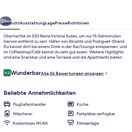
rück
Weiter
56+
Übersicht
Ausstattung
Lage
Preise
Richtlinien
Übernachte im S30 Reina Victoria Suites, um nur 15 Gehminuten
hiervon entfernt zu sein: Hafen von Alicante und Postiguet-Strand.
Du kannst dich bei einem Drink in der Bar/Lounge entspannen, und
im Coffeeshop/Café kannst du sehr gut essen. Weitere Highlights
sind eine Snackbar und eine Terrasse und die Apartments bieten
praktische Annehmlichkeiten wie Küchen und Schlafsofas.
Bewertungen
Wunderbar
9,2
Alle 56 Bewertungen anzeigen
9,2 von 10.
Flachbildfernseher
Beliebte Annehmlichkeiten
Flughafentransfer
Küche
Wäscherei
Parkplätze verfügbar
Kostenloses WLAN
Klimaanlage