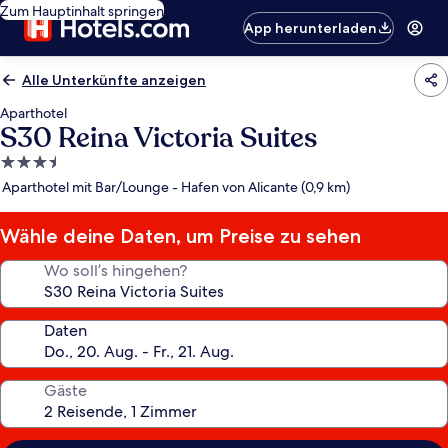
Zum Hauptinhalt springen
App herunterladen
Alle Unterkünfte anzeigen
Aparthotel
S30 Reina Victoria Suites
3.5-
Sterne-
Aparthotel mit Bar/Lounge - Hafen von Alicante (0,9 km)
Unterkunft
Wähle deine Daten, um Preise zu sehen
Wo soll’s hingehen?
Daten
Gäste