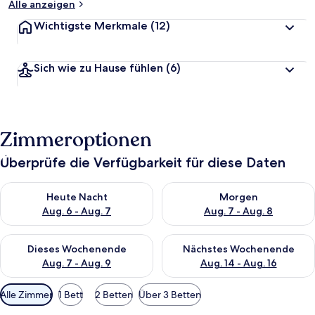
Alle anzeigen
Wichtigste Merkmale
(12)
Sich wie zu Hause fühlen
(6)
Zimmeroptionen
Überprüfe die Verfügbarkeit für diese Daten
Überprüfe die Verfügbarkeit für heute Nacht, Aug. 6 - Aug. 7.
Überprüfe die Verfügbarkeit f
Heute Nacht
Morgen
Aug. 6 - Aug. 7
Aug. 7 - Aug. 8
Überprüfe die Verfügbarkeit für dieses Wochenende, Aug. 7 - 
Überprüfe die Verfügbarkeit f
Dieses Wochenende
Nächstes Wochenende
Aug. 7 - Aug. 9
Aug. 14 - Aug. 16
Verfügbare
Alle Zimmer
1 Bett
2 Betten
Über 3 Betten
Filter