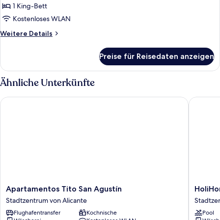
BEDROOMS
1 King-Bett
EXTERIOR
Kostenloses WLAN
anzeigen
Weitere
Weitere Details
Details
für
Preise für Reisedaten anzeigen
TWO
BEDROOMS
EXTERIOR
Ähnliche Unterkünfte
Apartamentos Tito San Agustín
HoliHom
Apartamentos
HoliHo
Apartamentos Tito San Agustín
HoliH
Tito
Rambla
Stadtzentrum von Alicante
Stadtze
San
24
Flughafentransfer
Kochnische
Pool
Agustín
Stadtze