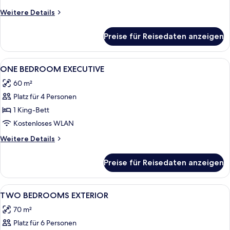
Weitere
Weitere Details
Details
für
Preise für Reisedaten anzeigen
LOFT
APARTMENT
Alle
1 Schlafzimmer, hochwertige Bettware
6
ONE BEDROOM EXECUTIVE
Fotos
60 m²
für
Platz für 4 Personen
ONE
BEDROOM
1 King-Bett
EXECUTIVE
Kostenloses WLAN
anzeigen
Weitere
Weitere Details
Details
für
Preise für Reisedaten anzeigen
ONE
BEDROOM
EXECUTIVE
Alle
1 Schlafzimmer, hochwertige Bettware
10
TWO BEDROOMS EXTERIOR
Fotos
70 m²
für
Platz für 6 Personen
TWO