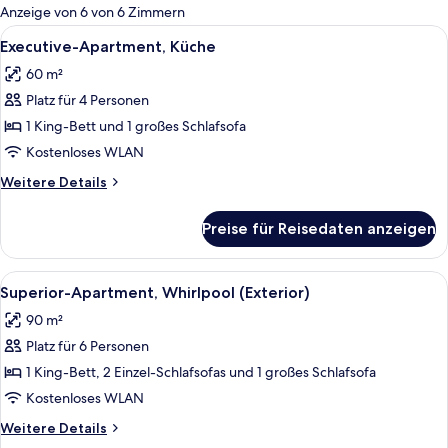
für
Anzeige von 6 von 6 Zimmern
Zimmer
Alle
Flachbildfernseher
7
Executive-Apartment, Küche
Fotos
60 m²
für
Platz für 4 Personen
Executive-
Apartment,
1 King-Bett und 1 großes Schlafsofa
Küche
Kostenloses WLAN
anzeigen
Weitere
Weitere Details
Details
für
Preise für Reisedaten anzeigen
Executive-
Apartment,
Küche
Alle
1 Schlafzimmer, hochwertige Bettware
7
Superior-Apartment, Whirlpool (Exterior)
Fotos
90 m²
für
Platz für 6 Personen
Superior-
Apartment,
1 King-Bett, 2 Einzel-Schlafsofas und 1 großes Schlafsofa
Whirlpool
Kostenloses WLAN
(Exterior)
Weitere
Weitere Details
anzeigen
Details