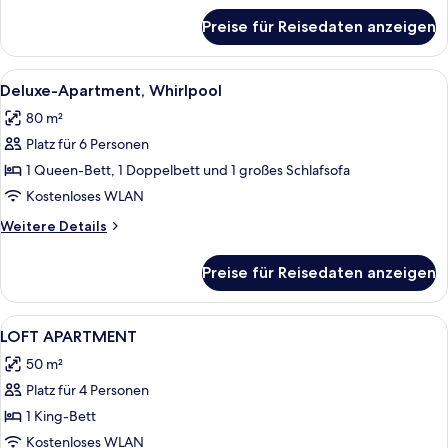
für
Preise für Reisedaten anzeigen
Superior-
Apartment,
Whirlpool
Alle
1 Schlafzimmer, hochwertige Bettware
10
(Exterior)
Deluxe-Apartment, Whirlpool
Fotos
80 m²
für
Platz für 6 Personen
Deluxe-
Apartment,
1 Queen-Bett, 1 Doppelbett und 1 großes Schlafsofa
Whirlpool
Kostenloses WLAN
anzeigen
Weitere
Weitere Details
Details
für
Preise für Reisedaten anzeigen
Deluxe-
Apartment,
Whirlpool
Alle
1 Schlafzimmer, hochwertige Bettware
7
LOFT APARTMENT
Fotos
50 m²
für
Platz für 4 Personen
LOFT
APARTMENT
1 King-Bett
anzeigen
Kostenloses WLAN