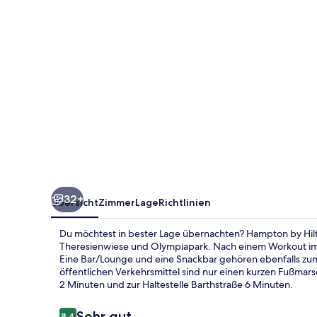
City
West
32+
Übersicht
Zimmer
Lage
Richtlinien
Du möchtest in bester Lage übernachten? Hampton by Hilt
Theresienwiese und Olympiapark. Nach einem Workout im F
Eine Bar/Lounge und eine Snackbar gehören ebenfalls zum
öffentlichen Verkehrsmittel sind nur einen kurzen Fußmars
2 Minuten und zur Haltestelle Barthstraße 6 Minuten.
Bewertungen
Sehr gut
8,4