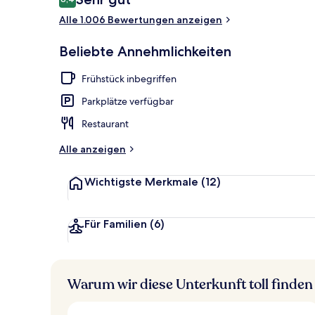
8,4 von 10.
Alle 1.006 Bewertungen anzeigen
Restaurant
Beliebte Annehmlichkeiten
Frühstück inbegriffen
Parkplätze verfügbar
Restaurant
Alle anzeigen
Wichtigste Merkmale
(12)
Für Familien
(6)
Warum wir diese Unterkunft toll finden