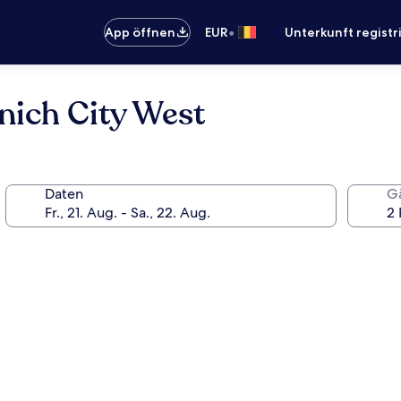
•
App öffnen
EUR
Unterkunft registr
ich City West
Daten
G