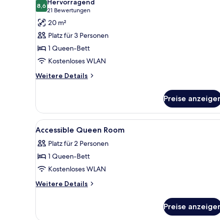
Hervorragend
für
8,6
8,6 von 10
(21
21 Bewertungen
Familienzimmer,
Bewertungen)
20 m²
1
Platz für 3 Personen
Queen-
1 Queen-Bett
Bett,
Kostenloses WLAN
Nichtraucher
anzeigen
Weitere
Weitere Details
Details
für
Preise anzeige
Familienzimmer,
1
Queen-
Alle
1 Schlafzimmer, hochwertige 
7
Bett,
Accessible Queen Room
Fotos
Nichtraucher
Platz für 2 Personen
für
1 Queen-Bett
Accessible
Queen
Kostenloses WLAN
Room
Weitere
Weitere Details
anzeigen
Details
für
Preise anzeige
Accessible
Queen