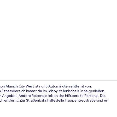
1 Schlafzim
on Munich City West ist nur 5 Autominuten entfernt von:
itnessbereich kannst du im Lobby italienische Küche genießen.
 Angebot. Andere Reisende lieben das hilfsbereite Personal. Die
Bar (in der 
ch entfernt: Zur Straßenbahnhaltestelle Trappentreustraße sind es