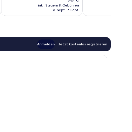
Preis
inkl. Steuern & Gebühren
inkl. S
beträgt
6. Sept.–7. Sept.
93 €
Anmelden
Jetzt kostenlos registrieren