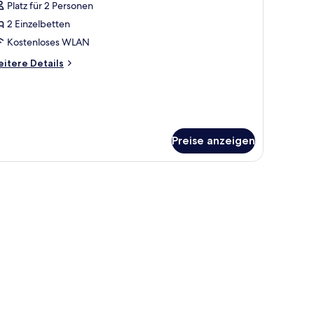
Platz für 2 Personen
ith
ür
fa)
2 Einzelbetten
win
oom-
Kostenloses WLAN
on-
itere
itere Details
moking
tails
r
nzeigen
in
oom-
on-
oking
Preise anzeigen
en, Daunenbettdecken, Zimmersafe