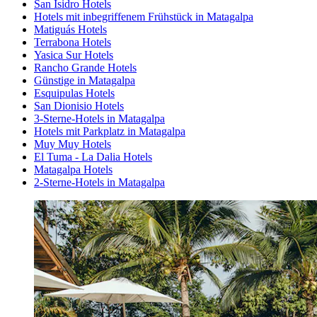
San Isidro Hotels
Hotels mit inbegriffenem Frühstück in Matagalpa
Matiguás Hotels
Terrabona Hotels
Yasica Sur Hotels
Rancho Grande Hotels
Günstige in Matagalpa
Esquipulas Hotels
San Dionisio Hotels
3-Sterne-Hotels in Matagalpa
Hotels mit Parkplatz in Matagalpa
Muy Muy Hotels
El Tuma - La Dalia Hotels
Matagalpa Hotels
2-Sterne-Hotels in Matagalpa