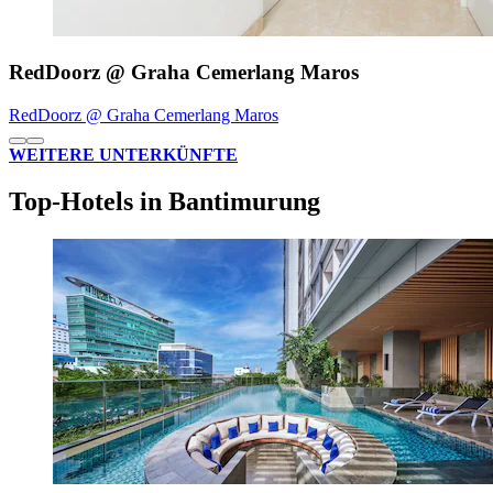
RedDoorz @ Graha Cemerlang Maros
RedDoorz @ Graha Cemerlang Maros
WEITERE UNTERKÜNFTE
Top-Hotels in Bantimurung