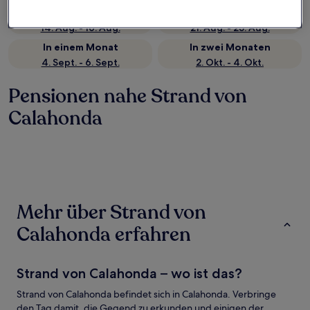
Nächstes Wochenende
In zwei Wochen
14. Aug. - 16. Aug.
21. Aug. - 23. Aug.
In einem Monat
In zwei Monaten
4. Sept. - 6. Sept.
2. Okt. - 4. Okt.
Pensionen nahe Strand von
Calahonda
Mehr über Strand von
Calahonda erfahren
Strand von Calahonda – wo ist das?
Strand von Calahonda befindet sich in Calahonda. Verbringe
den Tag damit, die Gegend zu erkunden und einigen der