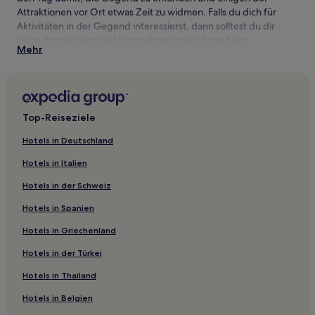
Attraktionen vor Ort etwas Zeit zu widmen. Falls du dich für
Aktivitäten in der Gegend interessierst, dann solltest du dir
diese Attraktionen nicht entgehen lassen: Strand von
Mehr
Torrenueva und Platja de Ponent.
Sehenswürdigkeiten und Aktivitäten nahe
Strand von Calahonda
Top-Reiseziele
Sehenswürdigkeiten nahe Strand von Calahonda
Hotels in Deutschland
Strand von Torrenueva
Platja de Ponent
Hotels in Italien
Strand Granada
Hotels in der Schweiz
Parque de los Pueblos de América
Charca de Suarez
Hotels in Spanien
Aktivitäten nahe Strand von Calahonda
Hotels in Griechenland
Los Moriscos Golfklub
Hotels in der Türkei
Ron Montero Winery (Weingut)
Suikermuseum
Hotels in Thailand
Hotels in Belgien