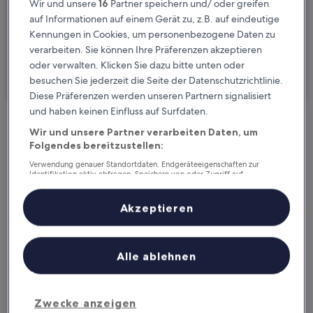
Wir und unsere
16
Partner speichern und/ oder greifen
Gäste
auf Informationen auf einem Gerät zu, z.B. auf eindeutige
2 Reisende, 1 Zimmer
Kennungen in Cookies, um personenbezogene Daten zu
verarbeiten. Sie können Ihre Präferenzen akzeptieren
Ich reise geschäftlich
oder verwalten. Klicken Sie dazu bitte unten oder
besuchen Sie jederzeit die Seite der Datenschutzrichtlinie.
Suchen
Diese Präferenzen werden unseren Partnern signalisiert
und haben keinen Einfluss auf Surfdaten.
Wir und unsere Partner verarbeiten Daten, um
Kostenlose Stornierung bei
Folgendes bereitzustellen:
Planänderungen
Verwendung genauer Standortdaten. Endgeräteeigenschaften zur
Identifikation aktiv abfragen. Speichern von oder Zugriff auf
Verdiene Prämien für jede
Informationen auf einem Endgerät. Personalisierte Werbung und
Inhalte, Messung von Werbeleistung und der Performance von Inhalten,
wahrgenommene Übernachtung
Zielgruppenforschung sowie Entwicklung und Verbesserung von
Akzeptieren
Angeboten.
Liste der Partner (Lieferanten)
Mehr sparen mit Preisen für Mitglieder
Alle ablehnen
Überprüfe die Preise für diese Daten
Zwecke anzeigen