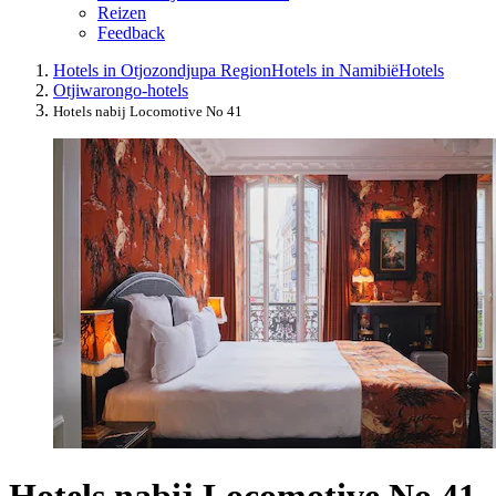
Reizen
Feedback
Hotels in Otjozondjupa Region
Hotels in Namibië
Hotels
Otjiwarongo-hotels
Hotels nabij Locomotive No 41