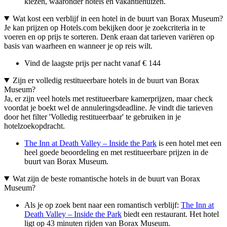
kiezen, waaronder hotels en vakantiehuizen.
Wat kost een verblijf in een hotel in de buurt van Borax Museum?
Je kan prijzen op Hotels.com bekijken door je zoekcriteria in te
voeren en op prijs te sorteren. Denk eraan dat tarieven variëren op
basis van waarheen en wanneer je op reis wilt.
Vind de laagste prijs per nacht vanaf € 144
Zijn er volledig restitueerbare hotels in de buurt van Borax
Museum?
Ja, er zijn veel hotels met restitueerbare kamerprijzen, maar check
voordat je boekt wel de annuleringsdeadline. Je vindt die tarieven
door het filter 'Volledig restitueerbaar' te gebruiken in je
hotelzoekopdracht.
The Inn at Death Valley – Inside the Park
is een hotel met een
heel goede beoordeling en met restitueerbare prijzen in de
buurt van Borax Museum.
Wat zijn de beste romantische hotels in de buurt van Borax
Museum?
Als je op zoek bent naar een romantisch verblijf:
The Inn at
Death Valley – Inside the Park
biedt een restaurant. Het hotel
ligt op 43 minuten rijden van Borax Museum.