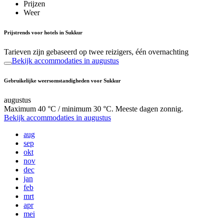
Prijzen
Weer
Prijstrends voor hotels in Sukkur
Tarieven zijn gebaseerd op twee reizigers, één overnachting
Bekijk accommodaties in augustus
Gebruikelijke weersomstandigheden voor Sukkur
augustus
Maximum 40 °C / minimum 30 °C. Meeste dagen zonnig.
Bekijk accommodaties in augustus
aug
sep
okt
nov
dec
jan
feb
mrt
apr
mei