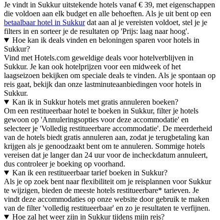
Je vindt in Sukkur uitstekende hotels vanaf € 39, met eigenschappen
die voldoen aan elk budget en alle behoeften. Als je uit bent op een
betaalbaar hotel in Sukkur
dat aan al je vereisten voldoet, stel je je
filters in en sorteer je de resultaten op 'Prijs: laag naar hoog'.
Hoe kan ik deals vinden en beloningen sparen voor hotels in
Sukkur?
Vind met Hotels.com geweldige deals voor hotelverblijven in
Sukkur. Je kan ook hotelprijzen voor een midweek of het
laagseizoen bekijken om speciale deals te vinden. Als je spontaan op
reis gaat, bekijk dan onze lastminuteaanbiedingen voor hotels in
Sukkur.
Kan ik in Sukkur hotels met gratis annuleren boeken?
Om een restitueerbaar hotel te boeken in Sukkur, filter je hotels
gewoon op 'Annuleringsopties voor deze accommodatie' en
selecteer je 'Volledig restitueerbare accommodatie'. De meerderheid
van de hotels biedt gratis annuleren aan, zodat je terugbetaling kan
krijgen als je genoodzaakt bent om te annuleren. Sommige hotels
vereisen dat je langer dan 24 uur voor de incheckdatum annuleert,
dus controleer je boeking op voorhand.
Kan ik een restitueerbaar tarief boeken in Sukkur?
Als je op zoek bent naar flexibiliteit om je reisplannen voor Sukkur
te wijzigen, bieden de meeste hotels restitueerbare* tarieven. Je
vindt deze accommodaties op onze website door gebruik te maken
van de filter 'volledig restitueerbaar' en zo je resultaten te verfijnen.
Hoe zal het weer zijn in Sukkur tijdens mijn reis?