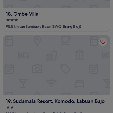
Ombe Villa
18. Ombe Villa
3.0-
sterrenaccommodatie
95,5 km van Sumbawa Besar (SWQ-Brang Bidji)
Sudamala Resort, Komodo, Labuan Bajo
Sudamala Resort, Komodo, Labuan Bajo
19. Sudamala Resort, Komodo, Labuan Bajo
2.0-
sterrenaccommodatie