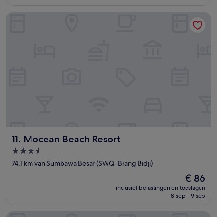
€ 33
Mocean Beach Resort
Mocean Beach Resort
11. Mocean Beach Resort
3.5-
sterrenaccommodatie
74,1 km van Sumbawa Besar (SWQ-Brang Bidji)
De
€ 86
prijs
inclusief belastingen en toeslagen
is
8 sep - 9 sep
€ 86
Bukit Samudra