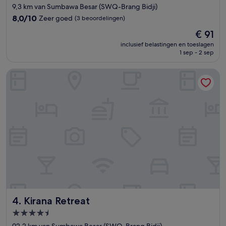
sterrenaccommodatie
9,3 km van Sumbawa Besar (SWQ-Brang Bidji)
8.0
8,0/10
Zeer goed
(3 beoordelingen)
van
De
€ 91
10,
prijs
Zeer
inclusief belastingen en toeslagen
is
1 sep - 2 sep
goed,
€ 91
(3
beoordelingen)
Kirana Retreat
Kirana Retreat
4. Kirana Retreat
4.5-
sterrenaccommodatie