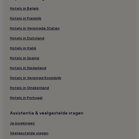
2
Hotels in België
volwassenen.
Prijzen
Hotels in Frankrijk
en
beschikbaarheid
Hotels in Verenigde Staten
kunnen
wijzigen.
Hotels in Duitsland
Mogelijk
Hotels in Italië
gelden
er
Hotels in Spanje
extra
voorwaarden.
Hotels in Nederland
Hotels in Verenigd Koninkrijk
Hotels in Griekenland
Hotels in Portugal
Assistentie & veelgestelde vragen
Je boekingen
Veelgestelde vragen