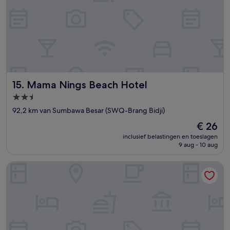
Mama Nings Beach Hotel
15. Mama Nings Beach Hotel
2.5-
sterrenaccommodatie
92,2 km van Sumbawa Besar (SWQ-Brang Bidji)
De
€ 26
prijs
inclusief belastingen en toeslagen
is
9 aug - 10 aug
€ 26
Balong Balong Surf Bungalows