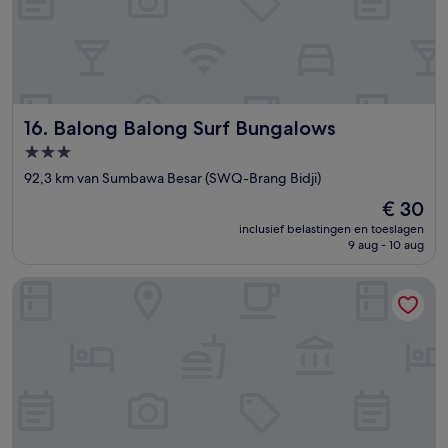
Balong Balong Surf Bungalows
16. Balong Balong Surf Bungalows
3.0-
sterrenaccommodatie
92,3 km van Sumbawa Besar (SWQ-Brang Bidji)
De
€ 30
prijs
inclusief belastingen en toeslagen
is
9 aug - 10 aug
€ 30
Baha Baha Villas