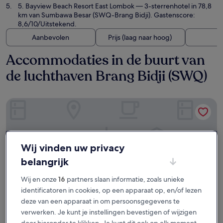
5. Bayview Beach Resort East Lombok
— 3-sterrenhotel in 78,8
km van Sumbawa Besar (SWQ-Brang Bidji). Gastenscore:
8,6/10/Uitstekend.
Aanbevolen
Prijs (laag naar hoog)
A
Accommodaties in de buurt van
de luchthaven Brang Bidji (SWQ)
GRAND SAMOTA HOTEL
Wij vinden uw privacy
belangrijk
Wij en onze
16
partners slaan informatie, zoals unieke
identificatoren in cookies, op een apparaat op, en/of lezen
deze van een apparaat in om persoonsgegevens te
verwerken. Je kunt je instellingen bevestigen of wijzigen