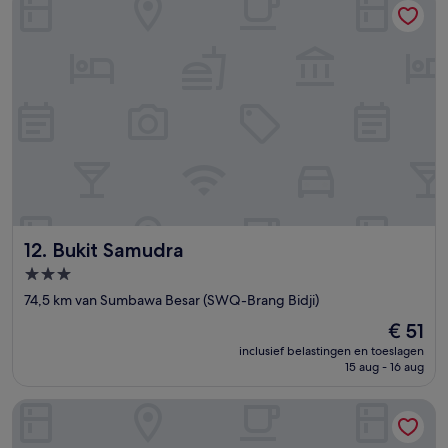
Bukit Samudra
12. Bukit Samudra
3.0-
sterrenaccommodatie
74,5 km van Sumbawa Besar (SWQ-Brang Bidji)
De
€ 51
prijs
inclusief belastingen en toeslagen
is
15 aug - 16 aug
€ 51
Bene Residence