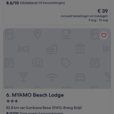
8.6
8,6/10
Uitstekend
(14 beoordelingen)
van
De
€ 39
10,
prijs
Uitstekend,
inclusief belastingen en toeslagen
is
9 aug - 10 aug
(14
€ 39
beoordelingen)
MYAMO Beach Lodge
MYAMO Beach Lodge
6. MYAMO Beach Lodge
3.0-
sterrenaccommodatie
82,8 km van Sumbawa Besar (SWQ-Brang Bidji)
8.0
8,0/10
Zeer goed
(2 beoordelingen)