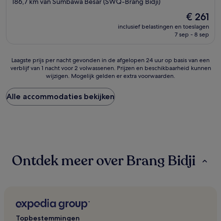
186,7 km van Sumbawa Besar (SWQ-Brang Bidji)
De
€ 261
prijs
inclusief belastingen en toeslagen
is
7 sep - 8 sep
€ 261
Laagste
Laagste prijs per nacht gevonden in de afgelopen 24 uur op basis van een
verblijf van 1 nacht voor 2 volwassenen. Prijzen en beschikbaarheid kunnen
prijs
wijzigen. Mogelijk gelden er extra voorwaarden.
per
nacht
gevonden
Alle accommodaties bekijken
in
de
afgelopen
24
uur
op
Ontdek meer over Brang Bidji
basis
van
een
verblijf
van
1
nacht
Topbestemmingen
voor