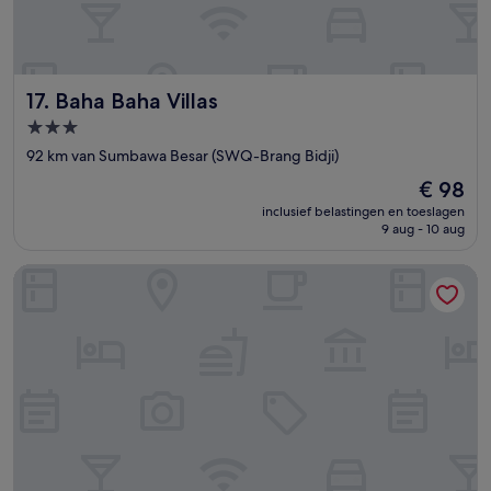
Baha Baha Villas
17. Baha Baha Villas
3.0-
sterrenaccommodatie
92 km van Sumbawa Besar (SWQ-Brang Bidji)
De
€ 98
prijs
inclusief belastingen en toeslagen
is
9 aug - 10 aug
€ 98
Ombe Villa