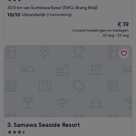
3.0-
sterrenaccommodatie
30,5 km van Sumbawa Besar (SWQ-Brang Bidji)
10.0
10/10
Uitzonderlijk
(1 beoordeling)
van
De
€ 19
10,
prijs
Uitzonderlijk,
inclusief belastingen en toeslagen
is
22 aug - 23 aug
(1
€ 19
beoordeling)
Samawa Seaside Resort
Samawa Seaside Resort
3. Samawa Seaside Resort
3.5-