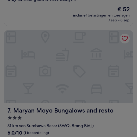
van
De
€ 52
10,
prijs
Zeer
inclusief belastingen en toeslagen
is
7 sep - 8 sep
goed,
€ 52
(2
beoordelingen)
Maryan Moyo Bungalows and resto
Maryan Moyo Bungalows and resto
7. Maryan Moyo Bungalows and resto
3.0-
sterrenaccommodatie
31 km van Sumbawa Besar (SWQ-Brang Bidji)
6.0
6,0/10
(1 beoordeling)