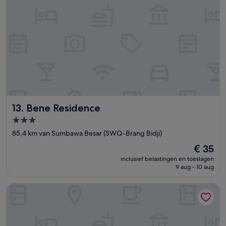
Bene Residence
13. Bene Residence
3.0-
sterrenaccommodatie
85,4 km van Sumbawa Besar (SWQ-Brang Bidji)
De
€ 35
prijs
inclusief belastingen en toeslagen
is
9 aug - 10 aug
€ 35
Hotel O Bale Gajog Near SDN 2 SEKAROH