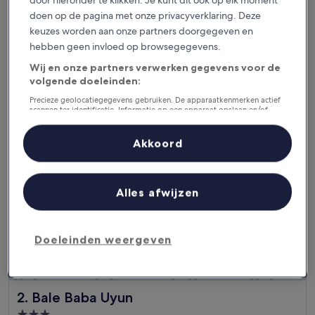
door hieronder te klikken. Je kunt dit ook op elk moment
GRAND SAMOTA HOTEL
1. GRAND SAMOTA HOTEL
doen op de pagina met onze privacyverklaring. Deze
3.0-
keuzes worden aan onze partners doorgegeven en
sterrenaccommodatie
1,9 km van Sumbawa Besar (SWQ-Brang Bidji)
hebben geen invloed op browsegegevens.
De
€ 37
Wij en onze partners verwerken gegevens voor de
prijs
inclusief belastingen en toeslagen
volgende doeleinden:
is
8 sep - 9 sep
€ 37
Precieze geolocatiegegevens gebruiken. De apparaatkenmerken actief
scannen ter identificatie. Informatie op een apparaat opslaan en/of
Bale Baba Uyun
openen. Gepersonaliseerde advertenties en content, advertentie- en
contentmetingen, doelgroepenonderzoek en ontwikkeling van
diensten.
Akkoord
Partnerlijst (derden)
Alles afwijzen
Doeleinden weergeven
Bale Baba Uyun
2. Bale Baba Uyun