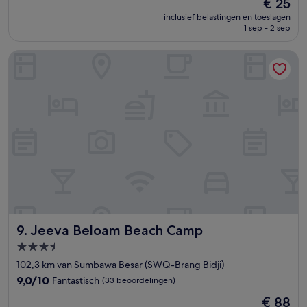
De
€ 25
10,
prijs
Uitzonderlijk,
inclusief belastingen en toeslagen
is
1 sep - 2 sep
(3
€ 25
beoordelingen)
Jeeva Beloam Beach Camp
Jeeva Beloam Beach Camp
9. Jeeva Beloam Beach Camp
3.5-
sterrenaccommodatie
102,3 km van Sumbawa Besar (SWQ-Brang Bidji)
9.0
9,0/10
Fantastisch
(33 beoordelingen)
van
De
€ 88
10,