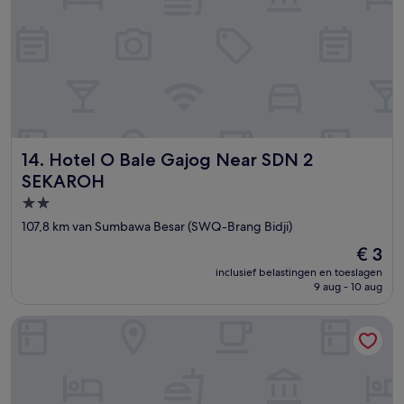
Hotel O Bale Gajog Near SDN 2 SEKAROH
14. Hotel O Bale Gajog Near SDN 2
SEKAROH
2.0-
sterrenaccommodatie
107,8 km van Sumbawa Besar (SWQ-Brang Bidji)
De
€ 3
prijs
inclusief belastingen en toeslagen
is
9 aug - 10 aug
€ 3
Mama Nings Beach Hotel