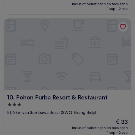
prijs
Fantastisch,
inclusief belastingen en toeslagen
is
1 sep - 2 sep
(33
€ 88
beoordelingen)
Pohon Purba Resort & Restaurant
Pohon Purba Resort & Restaurant
10. Pohon Purba Resort & Restaurant
3.0-
sterrenaccommodatie
81,6 km van Sumbawa Besar (SWQ-Brang Bidji)
De
€ 33
prijs
inclusief belastingen en toeslagen
is
1 sep - 2 sep