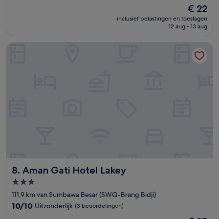
van
De
€ 22
10,
prijs
(1
inclusief belastingen en toeslagen
is
12 aug - 13 aug
beoordeling)
€ 22
Aman Gati Hotel Lakey
Aman Gati Hotel Lakey
8. Aman Gati Hotel Lakey
3.0-
sterrenaccommodatie
111,9 km van Sumbawa Besar (SWQ-Brang Bidji)
10.0
10/10
Uitzonderlijk
(3 beoordelingen)
van