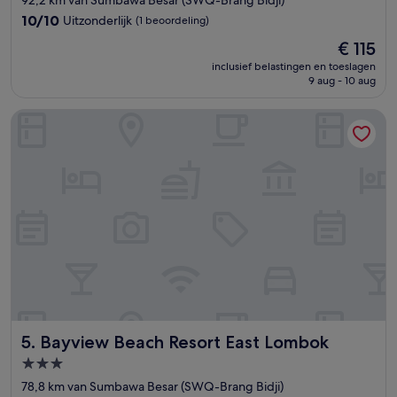
92,2 km van Sumbawa Besar (SWQ-Brang Bidji)
10.0
10/10
Uitzonderlijk
(1 beoordeling)
van
De
€ 115
10,
prijs
Uitzonderlijk,
inclusief belastingen en toeslagen
is
9 aug - 10 aug
(1
€ 115
beoordeling)
Bayview Beach Resort East Lombok
Bayview Beach Resort East Lombok
5. Bayview Beach Resort East Lombok
3.0-
sterrenaccommodatie
78,8 km van Sumbawa Besar (SWQ-Brang Bidji)