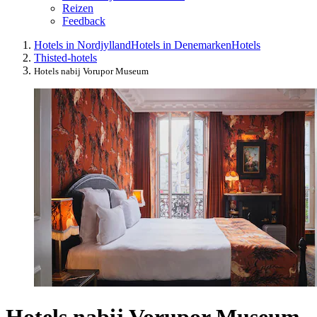
Reizen
Feedback
Hotels in Nordjylland
Hotels in Denemarken
Hotels
Thisted-hotels
Hotels nabij Vorupor Museum