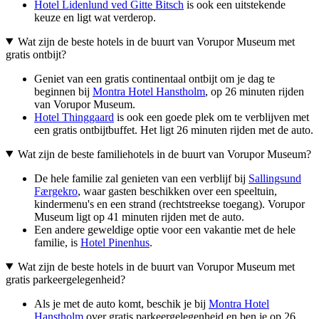
Hotel Lidenlund ved Gitte Bitsch
is ook een uitstekende
keuze en ligt wat verderop.
Wat zijn de beste hotels in de buurt van Vorupor Museum met
gratis ontbijt?
Geniet van een gratis continentaal ontbijt om je dag te
beginnen bij
Montra Hotel Hanstholm
, op 26 minuten rijden
van Vorupor Museum.
Hotel Thinggaard
is ook een goede plek om te verblijven met
een gratis ontbijtbuffet. Het ligt 26 minuten rijden met de auto.
Wat zijn de beste familiehotels in de buurt van Vorupor Museum?
De hele familie zal genieten van een verblijf bij
Sallingsund
Færgekro
, waar gasten beschikken over een speeltuin,
kindermenu's en een strand (rechtstreekse toegang). Vorupor
Museum ligt op 41 minuten rijden met de auto.
Een andere geweldige optie voor een vakantie met de hele
familie, is
Hotel Pinenhus
.
Wat zijn de beste hotels in de buurt van Vorupor Museum met
gratis parkeergelegenheid?
Als je met de auto komt, beschik je bij
Montra Hotel
Hanstholm
over gratis parkeergelegenheid en ben je op 26