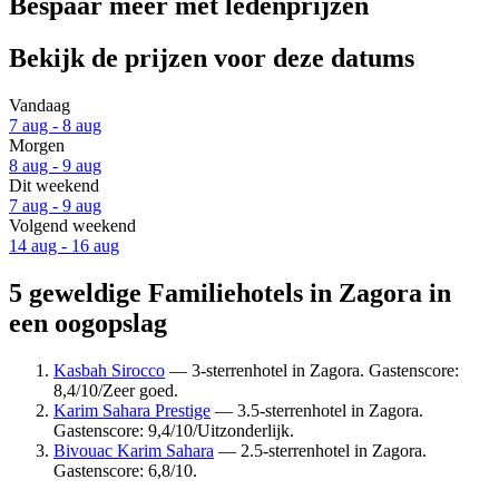
Bespaar meer met ledenprijzen
Bekijk de prijzen voor deze datums
Vandaag
7 aug - 8 aug
Morgen
8 aug - 9 aug
Dit weekend
7 aug - 9 aug
Volgend weekend
14 aug - 16 aug
5 geweldige Familiehotels in Zagora in
een oogopslag
Kasbah Sirocco
— 3-sterrenhotel in Zagora. Gastenscore:
8,4/10/Zeer goed.
Karim Sahara Prestige
— 3.5-sterrenhotel in Zagora.
Gastenscore: 9,4/10/Uitzonderlijk.
Bivouac Karim Sahara
— 2.5-sterrenhotel in Zagora.
Gastenscore: 6,8/10.