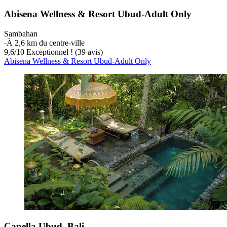
Abisena Wellness & Resort Ubud-Adult Only
Sambahan
‐
À 2,6 km du centre-ville
9,6
/
10
Exceptionnel ! (39 avis)
Abisena Wellness & Resort Ubud-Adult Only
Capella Ubud, Bali