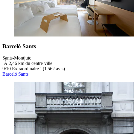
Barceló Sants
Sants-Montjuïc
‐
À 2,46 km du centre-ville
9
/
10
Extraordinaire ! (1 562 avis)
Barceló Sants