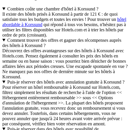
Combien coûte une chambre d'hôtel à Korssund ?
Il existe des hôtels prisés à Korssund à partir de 121 € : de quoi
satisfaire tous les budgets et toutes les envies ! Pour trouver un
hôtel
abordable à Korssund
qui répond à tous vos besoins, n'hésitez pas à
utiliser les filtres disponibles sur Hotels.com et à trier les hôtels par
ordre de prix (croissant).
Comment trouver des offres et gagner des récompenses auprès
des hôtels à Korssund ?
Découvrez des offres avantageuses sur des hôtels à Korssund avec
Hotels.com. Pensez également à consulter les prix des hôtels en
semaine ou en basse saison : vous pourriez bien dénicher de bonnes
affaires liées aux périodes creuses. Une escapade spontanée en vue ?
Ne manquez pas nos offres de dernière minute sur les hôtels à
Korssund.
Puis-je réserver des hôtels avec annulation gratuite à Korssund ?
Pour réserver un hôtel remboursable à Korssund sur Hotels.com,
filtrez simplement les résultats de recherche à l'aide de l'option <<
Hébergement entièrement remboursable >> sous << Options
d'annulation de l'hébergement >>. La plupart des hôtels proposent
l'annulation gratuite, vous recevrez donc un remboursement si vous
devez annuler. Toutefois, dans certains hébergements, vous ne
pouvez annuler que jusqu'à 24 heures avant votre arrivée prévue :
par conséquent, vérifiez bien votre réservation en amont.
Puis-je réserver dans des hôtels avec possibilité de