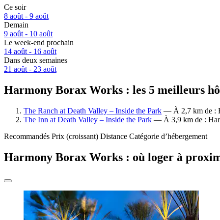
Ce soir
8 août - 9 août
Demain
9 août - 10 août
Le week-end prochain
14 août - 16 août
Dans deux semaines
21 août - 23 août
Harmony Borax Works : les 5 meilleurs hôt
The Ranch at Death Valley – Inside the Park
— À 2,7 km de : H
The Inn at Death Valley – Inside the Park
— À 3,9 km de : Harm
Recommandés
Prix (croissant)
Distance
Catégorie d’hébergement
Harmony Borax Works : où loger à proxim