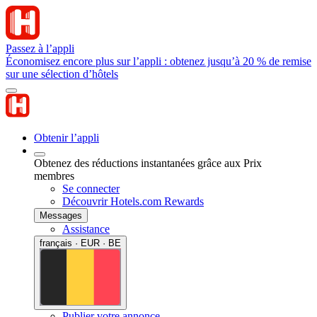
Passez à l’appli
Économisez encore plus sur l’appli : obtenez jusqu’à 20 % de remise
sur une sélection d’hôtels
Obtenir l’appli
Obtenez des réductions instantanées grâce aux Prix
membres
Se connecter
Découvrir Hotels.com Rewards
Messages
Assistance
français · EUR · BE
Publier votre annonce