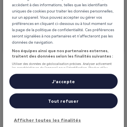
jeu. 20 août - ven. 21 août
accèdent à des informations, telles que les identifiants
uniques de cookies pour traiter les données personnelles,
Voyageurs
sur un appareil. Vous pouvez accepter ou gérer vos
2 personnes, 1 chambre
préférences en cliquant ci-dessous ou à tout moment sur
la page de la politique de confidentialité. Ces préférences
Je voyage pour affaires
seront signalées à nos partenaires et n’affecteront pas les
données de navigation.
Rechercher
Nos équipes ainsi que nos partenaires externes,
traitent des données selon les finalités suivantes :
Utiliser des données de géolocalisation précises. Analyser activement
Options d’annulation gratuite en cas de
les caractéristiques de l’appareil pour l’identification. Stocker et/ou
changement de programme
accéder à des informations sur un appareil. Publicités et contenu
personnalisés, mesure de performance des publicités et du contenu,
études d’audience et développement de services.
J'accepte
Gagnez des récompenses pour chaque
Liste de nos partenaires (fournisseurs)
nuit séjournée
Tout refuser
Économisez plus grâce aux Prix membres
Afficher toutes les finalités