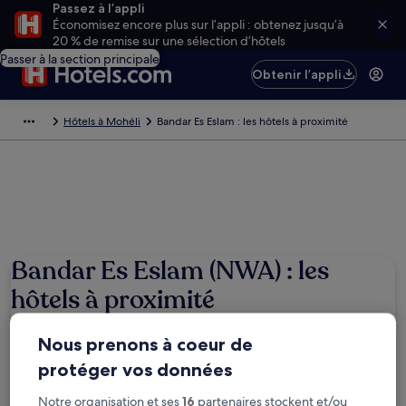
Passez à l’appli
Économisez encore plus sur l’appli : obtenez jusqu’à
20 % de remise sur une sélection d’hôtels
Passer à la section principale
Obtenir l’appli
Hôtels à Mohéli
Bandar Es Eslam : les hôtels à proximité
Bandar Es Eslam (NWA) : les
hôtels à proximité
Nous prenons à coeur de
Où allez-vous ?
Mohéli, Comores (NWA-Bandar Es Eslam)
protéger vos données
Dates
Notre organisation et ses
16
partenaires stockent et/ou